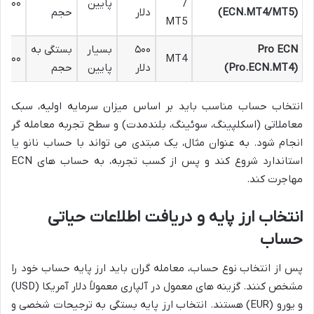
/
پایین
۱:۵۰۰
(ECN.MT4/MT5)
دلار
حجم
MT5
Pro ECN
۵۰۰
بسیار
بستگی به
۱:۳۰۰
MT4
(Pro.ECN.MT4)
دلار
پایین
حجم
انتخاب حساب مناسب باید بر اساس میزان سرمایه اولیه، سبک
معاملاتی (اسکلپینگ، سوئینگ، بلندمدت) و سطح تجربه معامله گر
انجام شود. به عنوان مثال، یک مبتدی می تواند با حساب نانو یا
استاندارد شروع کند و پس از کسب تجربه، به حساب های ECN
مهاجرت کند.
انتخاب ارز پایه و دریافت اطلاعات حیاتی
حساب
پس از انتخاب نوع حساب، معامله گران باید ارز پایه حساب خود را
مشخص کنند. گزینه های معمول در آلپاری معمولاً دلار آمریکا (USD)
و یورو (EUR) هستند. انتخاب ارز پایه بستگی به ترجیحات شخصی و