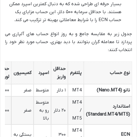
بسیار حرفه ای طراحی شده که به دنبال کمترین اسپرد ممکن
هستند. با حداقل سرمایه ۵۰۰ دلار، این حساب مزایای یک
حساب ECN را با شرایط معاملاتی بهینه تر ترکیب می کند.
جدول زیر به مقایسه جامع و به روز انواع حساب های آلپاری می
پردازد تا معامله گران بتوانند با دید بهتری، حساب مورد نظر خود را
انتخاب کنند:
حداقل
حداکث
نوع حساب
پلتفرم
اسپرد
کمیسیون
واریز
لوریج
نانو (Nano.MT4)
MT4
۱ دلار
متوسط
صفر
۱:۵۰۰
MT4
متوسط
استاندارد
/
۲۰ دلار
رو به
صفر
۱:۱۰۰۰
(Standard.MT4/MT5)
MT5
بالا
MT4
ECN
۳۰۰
بستگی به