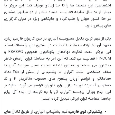
اختصاصی، این دغدغه ها را تا حد زیادی برطرف کند. این بروکر، با
بیش از ۲۰ سال سابقه فعالیت، اعتماد بیش از دو میلیون مشتری
در ۱۵۰ کشور جهان را جلب کرده و جایگاهی ویژه در میان کارگزاری
های پیشرو دارد.
یکی از مهم ترین دلایل محبوبیت آلپاری در بین کاربران فارسی زبان،
تعهد آن به ارائه خدمات با کیفیت در بستری امن و شفاف است.
این بروکر، تحت نظارت نهادهای رگولاتوری همچون FSASVG و
FINCOM فعالیت می کند، که این امر به معامله گران آرامش خاطر
بیشتری می بخشد و تضمین کننده امنیت نسبی سرمایه آنان تا
سقف مشخصی است. آلپاری با پشتیبانی از بیش از ۲۵۰ نماد
معاملاتی و فراهم آوردن پلتفرم های محبوب متاتریدر ۴ و ۵،
دسترسی گسترده ای به بازار برای کاربران فراهم می آورد. علاوه بر
این، پنج ویژگی برجسته آلپاری، آن را به گزینه ای ایده آل برای
جامعه معامله گران ایرانی تبدیل کرده است:
پشتیبانی قوی فارسی:
تیم پشتیبانی آلپاری، از طریق کانال های