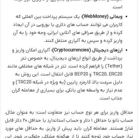
است.
وبمانی (WebMoney):
یک سیستم پرداخت بین المللی که
کاربران می توانند حساب های دلاری یا یورویی در آن ایجاد
کرده و از طریق صرافی های آنلاین ایرانی، وجه خود را به آن
واریز کرده و سپس به آلپاری منتقل کنند.
ارزهای دیجیتال (Cryptocurrencies):
آلپاری امکان واریز و
برداشت از طریق انواع ارزهای دیجیتال، به خصوص تتر
(Tether) را فراهم کرده است. تتر در شبکه های مختلفی مانند
TRC20، ERC20 و BEP20 قابل انتقال است. این روش به
دلیل سرعت بالا، کارمزد پایین (به ویژه در شبکه TRC20) و
عدم نیاز به واسطه های بانکی، برای بسیاری از معامله گران
جذاب است.
حداقل واریز برای هر نوع حساب نیز متفاوت است؛ به عنوان مثال،
حساب نانو با حداقل ۱ دلار و حساب استاندارد با حداقل ۲۰ دلار قابل
شارژ هستند. معامله گران باید پیش از واریز، به حداقل های مورد
نیاز حساب خود توجه کنند تا از هرگونه مشکلی جلوگیری شود. این