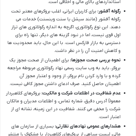
استانداردهای بالای مالی و اخلاقی است.
رگوله آفشور:
برای کاربران ایرانی، اغلب بروکرهای معتبر تحت
رگوله آفشور (مانند سیشل یا سنت وینسنت) خدمات می
دهند. این نوع رگولاتوری، اگرچه به اندازه رگولاتوری های تراز
اول قوی نیست، اما در نبود گزینه های دیگر، تنها راه برای
دسترسی به بازار فارکس است. با این حال، باید محدودیت ها
و کاهش امنیت آن را در نظر داشت.
نحوه بررسی صحت مجوزها:
برای اطمینان از صحت مجوز یک
بروکر، باید به وب سایت رسمی نهاد رگولاتوری مربوطه مراجعه
کرده و با وارد کردن نام بروکر، از وجود و اعتبار مجوز آن
اطمینان حاصل کنید. صرف ادعای داشتن مجوز کافی نیست.
عدم شفافیت در اطلاعات شرکت و مالکیت:
بروکرهای کلاهبردار
معمولاً آدرس دقیق، شماره تماس، و اطلاعات مدیران و مالکان
شرکت را مخفی می کنند. شفافیت در این زمینه، نشانه ای از
اعتبار است.
هشدارهای عمومی نهادهای نظارتی:
بسیاری از سازمان های
مالی، لیست سیاهی از بروکرهای کلاهبردار یا مشکوک را منتشر