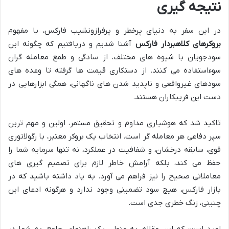
نتیجه گیری
در این سفر به دنیای پرخطر و پرفرازونشیب فارکس، با مفهوم
بروکرهای کلاهبردار فارکس
آشنا شدیم و دریافتیم که چگونه این
سودجویان با شیوه های مختلف، از سادگی و طمع معامله گران
سوءاستفاده می کنند. از دستکاری قیمت ها گرفته تا وعده های
سودهای غیرواقعی و ناپدید شدن های ناگهانی، همگی ابزارهایی در
دست این فریبکاران هستند.
تاکید شد که هوشیاری مداوم و تحقیق مستمر، اولین و مهم ترین
سپر دفاعی هر معامله گر است. انتخاب یک بروکر معتبر، با رگولاتوری
قوی، سابقه درخشان، و شفافیت در عملکرد، نه تنها سرمایه شما را
حفظ می کند، بلکه آرامش خاطر لازم برای تصمیم گیری های
معاملاتی صحیح را نیز فراهم می آورد. به یاد داشته باشید که در
بازار فارکس، هیچ سود تضمینی وجود ندارد و هرگونه ادعای این
چنینی، زنگ خطری جدی است.
امید است که این مقاله، به عنوان یک راهنمای جامع، به شما در