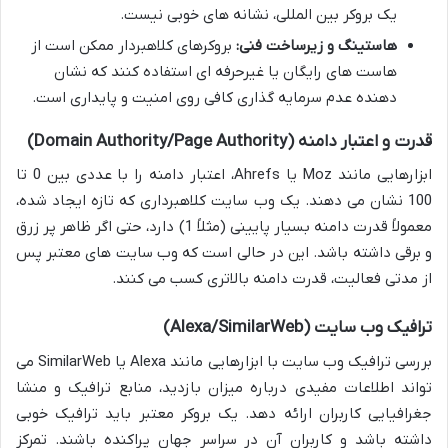
یک بروکر بین المللی، نشانه های خوبی نیست.
هاستینگ و زیرساخت فنی:
بروکرهای کلاهبردار ممکن است از
هاست های رایگان یا غیرحرفه ای استفاده کنند که نشان
دهنده عدم سرمایه گذاری کافی روی امنیت و پایداری است.
قدرت و اعتبار دامنه (Domain Authority/Page Authority)
ابزارهایی مانند Moz یا Ahrefs، اعتبار دامنه را با عددی بین 0 تا
100 نشان می دهند. یک وب سایت کلاهبرداری که تازه ایجاد شده،
معمولاً قدرت دامنه بسیار پایینی (مثلاً 1) دارد، حتی اگر ظاهر پر زرق
و برقی داشته باشد. این در حالی است که وب سایت های معتبر پس
از مدتی فعالیت، قدرت دامنه بالاتری کسب می کنند.
ترافیک وب سایت (Alexa/SimilarWeb)
بررسی ترافیک وب سایت با ابزارهایی مانند Alexa یا SimilarWeb می
تواند اطلاعات مفیدی درباره میزان بازدید، منابع ترافیک و منشا
جغرافیایی کاربران ارائه دهد. یک بروکر معتبر باید ترافیک خوبی
داشته باشد و کاربران آن در سراسر جهان پراکنده باشند. تمرکز