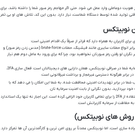
از هویت دوعاملی وارد عمل می شود. حتی اگر مهاجم رمز عبور شما را داشته باشد، برای
تی تولید شده توسط دستگاه شماست، نیاز دارد. بدون این کد، تلاش های او بی ثمر
ان نوبیتکس
ی کاربران به همراه دارد که فراتر از صرفاً یک اقدام امنیتی است:
با 2FA، حساب شما در برابر انواع حملات سایبری مانند فیشینگ، حملات brute-force (حدس زدن رمز عبور) و
گران لو رفتن رمز عبورتان نخواهید بود، چرا که برای ورود به عامل دوم هم نیاز
مهمترین سرمایه شما در صرافی نوبیتکس، همان دارایی های دیجیتالتان است. فعال سازی 2FA،
ر برابر هرگونه دسترسی غیرمجاز و برداشت غیرقانونی است.
شما در برابر تهدیدات امنیتی محافظت شده، به شما این امکان را می دهد که با
 خود بپردازید، بدون نگرانی از بابت امنیت سرمایه تان.
نوبیتکس از مهر ماه ۱۴۰۰ استفاده از 2FA را برای تمامی کاربران خود الزامی کرده است. این اجبار نه تنها یک استاندارد
به حفاظت از سرمایه کاربرانش است.
 سازی است، اما نوبیتکس عمدتاً بر روی امن ترین و کارآمدترین آن ها تمرکز دارد.