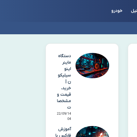
یل
خودرو
دستگاه
ماینر
اینو
سیلیکو
ن |
خرید،
قیمت و
مشخصا
ت
22/09/14
04
آموزش
فارکس با