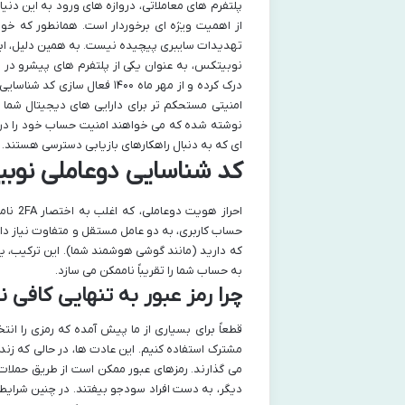
پلتفرم های معاملاتی، دروازه های ورود به این دن
از اهمیت ویژه ای برخوردار است. همانطور که خو
تهدیدات سایبری پیچیده نیست. به همین دلیل، ابزارهای امنیتی پی
نوبیتکس، به عنوان یکی از پلتفرم های پیشرو در زم
درک کرده و از مهر ماه ۱۴۰۰ ف
امنیتی مستحکم تر برای دارایی های دیجیتال شما ص
نوشته شده که می خواهند امنیت حساب خود را در نوب
ای که به دنبال راهکارهای بازیابی دسترسی هستند.
کد شناسایی دوعاملی نوب
احراز
حساب کاربری، به دو عامل مستقل و متفاوت نیاز دارد
که دارید (مانند گوشی هوشمند شما). این ترکیب، یک 
به حساب شما را تقریباً ناممکن می سازد.
چرا رمز عبور به تنهایی کافی
قطعاً برای بسیاری از ما پیش آمده که رمزی را انت
مشترک استفاده کنیم. این عادت ها، در حالی که زندگ
می گذارند. رمزهای عبور ممکن است از طریق حملات
دیگر، به دست افراد سودجو بیفتند. در چنین شرایطی