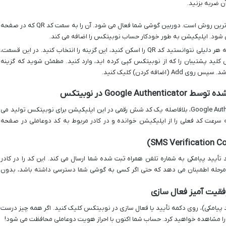
ن ضربه بزنید.
این راحت ترین روش است. دوربین گوشی شما فعال می شود. آن را به سمت کد QR که در صفحه
شود. اپلیکیشن به طور خودکار حساب نوبیتکس را اضافه می کند.
اگر به هر دلیلی نتوانستید کد QR را اسکن کنید، این گزینه را انتخاب کنید. در این قسمت،
حساب (مثلاً Nobitex) و سپس کلید پشتیبان را که از نوبیتکس کپی کرده اید، وارد کنید. مطمئن شوید که گزینه
پس از اضافه کردن حساب نوبیتکس به Google Authenticator، بلافاصله یک کد شش رقمی در این اپلیکیشن برای نوبیتکس تولید می
غییر می کند. به سرعت کد فعلی را از اپلیکیشن خوانده و در کادر مربوط به کد دوعاملی در صفحه
أیید پیامکی به شماره تلفن همراه ثبت شده شما ارسال می کند. این کد را در کادر
حله اطمینان می دهد که حتی اگر کسی به گوشی شما دسترسی داشته باشد، بدون
وارد کردن هر دو کد (کد Authenticator و کد پیامکی)، روی دکمه تأیید یا فعال سازی در نوبیتکس کلیک کنید. اگر همه چیز درست
را مشاهده خواهید کرد. حساب شما اکنون با احراز هویت دوعاملی محافظت می شود!