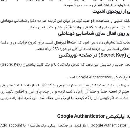
د تا وارد تنظیمات امنیتی حساب خود شوید.
 امنیتی را مشاهده خواهید کرد. در میان این گزینه ها، به دنبال شناسایی دوعاملی
ی است که می توانید 2FA را مدیریت و فعال کنید.
فحه شناسایی دوعاملی، وضعیت فعلی 2FA حساب شما نمایش داده می شود که احتمالاً غیرفعال است. برای شروع فرآیند، روی دکمه
در این مرحله اطلاعاتی کلی در مورد 2FA ارائه دهد.
پس از کلیک بر روی فعال سازی، نوبیتکس یک صفحه جدید را نمایش می دهد که شامل یک کد QR و یک کلید پشتیبان (Secret Key)
Google Auth است.
این یک رشته از حروف و اعداد است که در صورت عدم دسترسی به کد QR یا نیاز به تنظیم دستی، می
 مهم تر است!
حتماً و حتماً آن را یادداشت کرده و در چند جای امن و آفلاین نگهداری
 شماست. اگر گوشی تان را گم کردید یا اپلیکیشن حذف شد، این کلید تنها راه بازیابی
حالا نوبت به گوشی هوشمندتان می رسد. اپلیکیشن Google Authenticator را باز کنید. در صفحه اصلی، یک علامت + یا Add account