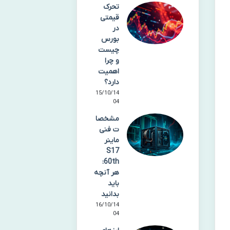
تحرک
قیمتی
در
بورس
چیست
و چرا
اهمیت
دارد؟
15/10/14
04
مشخصا
ت فنی
ماینر
S17
60th:
هر آنچه
باید
بدانید
16/10/14
04