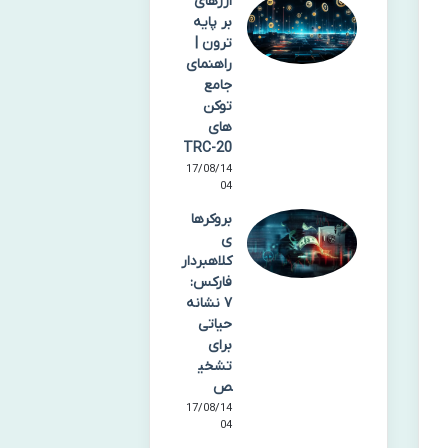
ارزهای
بر پایه
ترون |
راهنمای
جامع
توکن
های
TRC-20
17/08/14
04
بروکرها
ی
کلاهبردار
فارکس:
۷ نشانه
حیاتی
برای
تشخی
ص
17/08/14
04