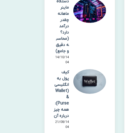
دستگاه
ماینر
ماهانه
چقدر
درآمد
دارد؟
(محاسب
ه دقیق
و جامع)
14/10/14
04
کیف
پول به
انگلیسی
(Wallet
&
Purse):
همه چیز
درباره آن
21/08/14
04