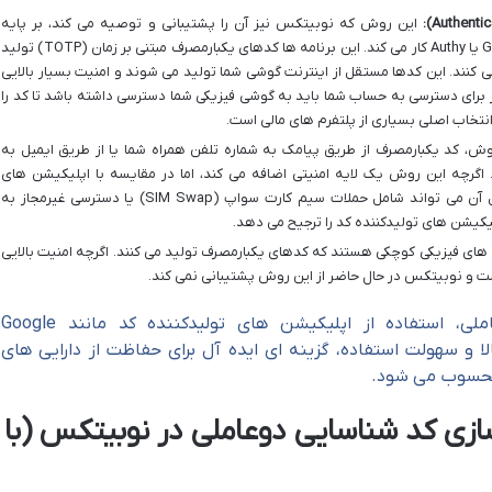
این روش که نوبیتکس نیز آن را پشتیبانی و توصیه می کند، بر پایه
اپلیکیشن هایی مانند Google Authenticator یا Authy کار می کند. این برنامه ها کدهای یکبارمصرف مبتنی بر زمان (TOTP) تولید
انیه یک بار تغییر می کنند. این کدها مستقل از اینترنت گوشی شما تولید می شوند و امنیت بسیار بالایی
هکر برای دسترسی به حساب شما باید به گوشی فیزیکی شما دسترسی داشته باشد تا کد را
 انتخاب اصلی بسیاری از پلتفرم های مالی است.
ش، کد یکبارمصرف از طریق پیامک به شماره تلفن همراه شما یا از طریق ایمیل به
گرچه این روش یک لایه امنیتی اضافه می کند، اما در مقایسه با اپلیکیشن های
Authenticator، امنیت پایین تری دارد. دلایل آن می تواند شامل حملات سیم کارت سواپ (SIM Swap) یا دسترسی غیرمجاز به
لیکیشن های تولیدکننده کد را ترجیح می دهد.
های فیزیکی کوچکی هستند که کدهای یکبارمصرف تولید می کنند. اگرچه امنیت بالایی
ه است و نوبیتکس در حال حاضر از این روش پشتیبانی نمی کند.
در میان روش های احراز هویت دوعاملی، استفاده از اپلیکیشن های تولیدکننده کد مانند Google
 امنیت بالا و سهولت استفاده، گزینه ای ایده آل برای حفاظت از دارایی های
 محسوب می شود.
ازی کد شناسایی دوعاملی در نوبیتکس (با