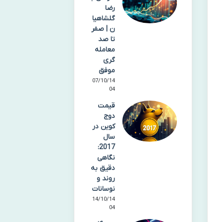
رضا
گلشاهیا
ن | صفر
تا صد
معامله
گری
موفق
07/10/14
04
قیمت
دوج
کوین در
سال
2017:
نگاهی
دقیق به
روند و
نوسانات
14/10/14
04