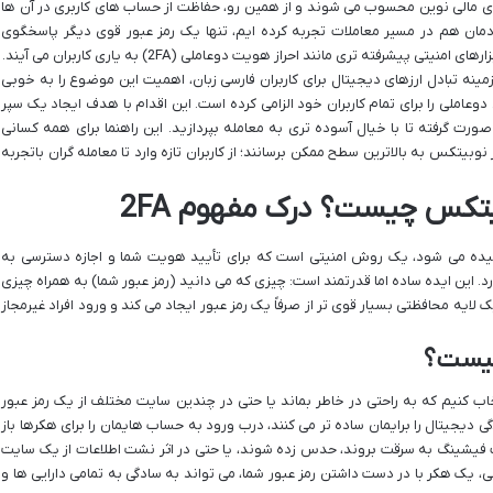
یای مالی نوین محسوب می شوند و از همین رو، حفاظت از حساب های کاربری در آن ها
دمان هم در مسیر معاملات تجربه کرده ایم، تنها یک رمز عبور قوی دیگر پاسخگوی
شرفته تری مانند احراز هویت دوعاملی (2FA) به یاری کاربران می آیند.
ینه تبادل ارزهای دیجیتال برای کاربران فارسی زبان، اهمیت این موضوع را به خوبی
عال سازی کد شناسایی دوعاملی را برای تمام کاربران خود الزامی کرده است. این اقدام با هدف ایجاد یک سپر
ورت گرفته تا با خیال آسوده تری به معامله بپردازید. این راهنما برای همه کسانی
یتکس به بالاترین سطح ممکن برسانند؛ از کاربران تازه وارد تا معامله گران باتجربه
یتکس چیست؟ درک مفهوم 2FA
 هویت دوعاملی، که اغلب به اختصار 2FA نامیده می شود، یک روش امنیتی است که برای تأیید هویت شما و اجازه دسترسی به
. این ایده ساده اما قدرتمند است: چیزی که می دانید (رمز عبور شما) به همراه چیزی
لایه محافظتی بسیار قوی تر از صرفاً یک رمز عبور ایجاد می کند و ورود افراد غیرمجاز
 نیست؟
خاب کنیم که به راحتی در خاطر بماند یا حتی در چندین سایت مختلف از یک رمز عبور
ی دیجیتال را برایمان ساده تر می کنند، درب ورود به حساب هایمان را برای هکرها باز
 فیشینگ به سرقت بروند، حدس زده شوند، یا حتی در اثر نشت اطلاعات از یک سایت
، یک هکر با در دست داشتن رمز عبور شما، می تواند به سادگی به تمامی دارایی ها و