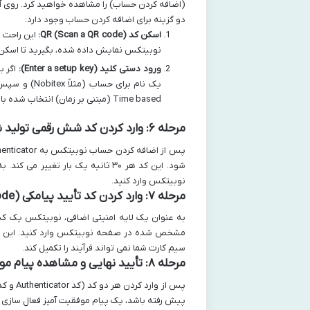
(اضافه کردن حساب) را مشاهده خواهید کرد. روی آ
دو گزینه برای اضافه کردن حساب وجود دارد:
اسکن کد QR (Scan a QR code):
نوبیتکس نمایش داده شده، بگیرید تا اسکن 
ورود دستی کلید (Enter a setup key):
یک نام برای 
Time based (مبتنی بر زمان) انتخاب شده باشد. سپس روی Add (اضافه کردن) کلیک کنید.
مرحله ۶: وارد کردن کد شش رقمی تولید شده توسط Google Authenticator در نوبیتکس
شود. این کد هر ۳۰ ثانیه یک بار ت
نوبیتکس وارد کنید.
مرحله ۷: وارد کردن کد تأیید پیامکی (SMS Verification Code)
به عنوان یک لایه امنیتی اضافی، نوبیتکس یک کد ت
مشخص شده در صفحه نوبیتکس وارد کنید. این مر
سیم کارت شما نمی تواند فرآیند را تکمیل کند.
مرحله ۸: تأیید نهایی و مشاهده پیام موفقیت آمیز فعال سازی
پس از 
پیش رفته باشد، یک پیام موفقیت آمیز فعال سازی 