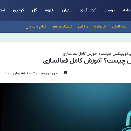
خانه
پوست
کولر گازی
تهران
قهوه
گل
کراتین
است
بین الملل
خانواده
ورزشی
فرهنگ و هنر
فیلم و سریال
لی نوبیتکس چیست؟ آموزش کامل فعالسازی
س چیست؟ آموزش کامل فعالسازی
خواندن این مطلب 12 دقیقه زمان میبرد