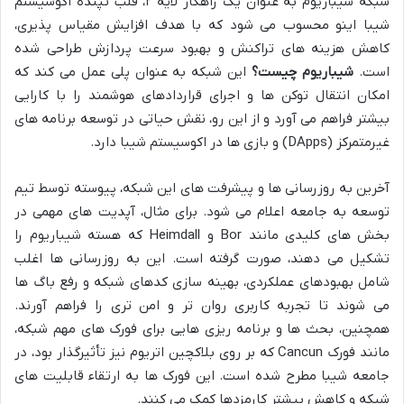
شبکه شیباریوم به عنوان یک راهکار لایه ۲، قلب تپنده اکوسیستم
شیبا اینو محسوب می شود که با هدف افزایش مقیاس پذیری،
کاهش هزینه های تراکنش و بهبود سرعت پردازش طراحی شده
است.
شیباریوم چیست؟
این شبکه به عنوان پلی عمل می کند که
امکان انتقال توکن ها و اجرای قراردادهای هوشمند را با کارایی
بیشتر فراهم می آورد و از این رو، نقش حیاتی در توسعه برنامه های
غیرمتمرکز (DApps) و بازی ها در اکوسیستم شیبا دارد.
آخرین به روزرسانی ها و پیشرفت های این شبکه، پیوسته توسط تیم
توسعه به جامعه اعلام می شود. برای مثال، آپدیت های مهمی در
بخش های کلیدی مانند Bor و Heimdall که هسته شیباریوم را
تشکیل می دهند، صورت گرفته است. این به روزرسانی ها اغلب
شامل بهبودهای عملکردی، بهینه سازی کدهای شبکه و رفع باگ ها
می شوند تا تجربه کاربری روان تر و امن تری را فراهم آورند.
همچنین، بحث ها و برنامه ریزی هایی برای فورک های مهم شبکه،
مانند فورک Cancun که بر روی بلاکچین اتریوم نیز تأثیرگذار بود، در
جامعه شیبا مطرح شده است. این فورک ها به ارتقاء قابلیت های
شبکه و کاهش بیشتر کارمزدها کمک می کنند.