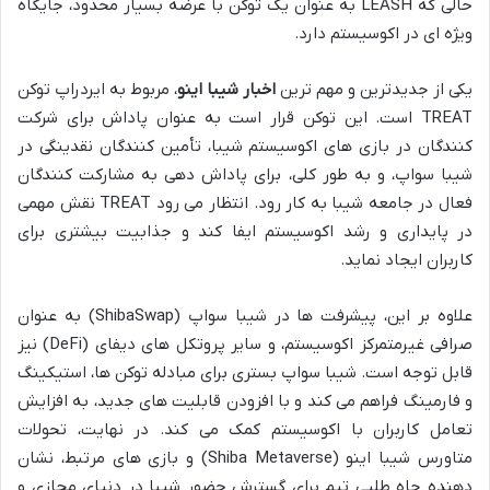
حالی که LEASH به عنوان یک توکن با عرضه بسیار محدود، جایگاه
ویژه ای در اکوسیستم دارد.
یکی از جدیدترین و مهم ترین
اخبار شیبا اینو
، مربوط به ایردراپ توکن
TREAT است. این توکن قرار است به عنوان پاداش برای شرکت
کنندگان در بازی های اکوسیستم شیبا، تأمین کنندگان نقدینگی در
شیبا سواپ، و به طور کلی، برای پاداش دهی به مشارکت کنندگان
فعال در جامعه شیبا به کار رود. انتظار می رود TREAT نقش مهمی
در پایداری و رشد اکوسیستم ایفا کند و جذابیت بیشتری برای
کاربران ایجاد نماید.
علاوه بر این، پیشرفت ها در شیبا سواپ (ShibaSwap) به عنوان
صرافی غیرمتمرکز اکوسیستم، و سایر پروتکل های دیفای (DeFi) نیز
قابل توجه است. شیبا سواپ بستری برای مبادله توکن ها، استیکینگ
و فارمینگ فراهم می کند و با افزودن قابلیت های جدید، به افزایش
تعامل کاربران با اکوسیستم کمک می کند. در نهایت، تحولات
متاورس شیبا اینو (Shiba Metaverse) و بازی های مرتبط، نشان
دهنده جاه طلبی تیم برای گسترش حضور شیبا در دنیای مجازی و