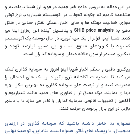
در این مقاله به بررسی جامع
خبر جدید در مورد ارز شیبا
پرداختیم و
مشاهده کردیم که چگونه تحولات در اکوسیستم شیباریوم، نرخ توکن
سوزی، فعالیت نهنگ ها و سایر اخبار، همگی نقش حیاتی در شکل
دهی به
SHIB price analysis
و پتانسیل آینده این رمزارز ایفا می
کنند. شیبا اینو، فراتر از یک میم کوین، در حال توسعه یک اکوسیستم
گسترده با کاربردهای متنوع است و این مسیر، نیازمند توجه و
پیگیری مستمر از سوی علاقه مندان و سرمایه گذاران است.
پیگیری دقیق و منظم
اخبار شیبا اینو امروز
به سرمایه گذاران کمک
می کند تا تصمیمات آگاهانه تری بگیرند، ریسک های احتمالی را
مدیریت کنند و از فرصت های سرمایه گذاری به بهترین شکل بهره
برداری نمایند. درک عمیق تر از فناوری های جدید مانند شیباریوم و
آگاهی از تغییرات قانونی، سرمایه گذاران را قادر می سازد تا با دیدی
بازتر، در این بازار پرنوسان حرکت کنند.
همواره به خاطر داشته باشید که سرمایه گذاری در ارزهای
دیجیتال، با ریسک های ذاتی همراه است. بنابراین، توصیه نهایی