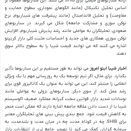
ارائه سناریوهای قیمتی برای SHIB می کنند. این سناریوها معمولاً بر
اساس تحلیل تکنیکال (مانند الگوهای نموداری، سطوح حمایت و
مقاومت) و تحلیل فاندامنتال (مانند پیشرفت های شیباریوم، نرخ
توکن سوزی و مشارکت جامعه) شکل می گیرند. در سناریوهای
صعودی، تحلیلگران به عواملی مانند رشد پذیرش شیباریوم، افزایش
توکن سوزی، همکاری های جدید و احساسات مثبت کلی بازار کریپتو
اشاره می کنند که می توانند قیمت شیبا را به سطوح بالاتر سوق
دهند.
اخبار شیبا اینو امروز
می تواند به طور مستقیم بر این سناریوها تأثیر
بگذارد. برای مثال، اگر تیم توسعه یک به روزرسانی مهم یا یک ویژگی
انقلابی را منتشر کند، این می تواند به عنوان یک کاتالیزور قوی برای
رشد عمل کند. از سوی دیگر، سناریوهای نزولی به عواملی مانند
نوسانات شدید بازار، قوانین سخت گیرانه، عملکرد ضعیف اکوسیستم
شیبا یا از دست دادن علاقه جامعه اشاره دارند که ممکن است منجر
به کاهش قیمت شود. جمع بندی پیش بینی های تحلیلگران معتبر
برای SHIB، چه در کوتاه مدت، چه در میان مدت و بلندمدت، به
سرمایه گذاران کمک می کند تا تصویر جامع تری از انتظارات بازار