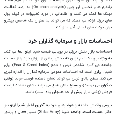
کنند و درک این الگوها برای سرمایه گذاران خرد بسیار مهم است.
پلتفرم های تحلیل آن چین (On-chain analysis) به رصد فعالیت
نهنگ ها کمک می کنند و اطلاعاتی در مورد تغییرات در کیف پول
های بزرگ ارائه می دهند که می تواند به عنوان یک شاخص پیشرو
برای حرکت های قیمتی آتی عمل کند.
احساسات بازار و سرمایه گذاران خرد
احساسات بازار نقش بزرگی در پویایی قیمت شیبا اینو ایفا می کند،
به ویژه برای یک میم کوین که بخش زیادی از ارزش خود را از حمایت
جامعه می گیرد. شاخص ترس و طمع (Fear & Greed Index) برای
شیبا، ابزاری است که احساسات عمومی سرمایه گذاران را اندازه گیری
می کند. سطح بالای ترس می تواند نشان دهنده فرصت خرید (وقتی
دیگران می ترسند)، و سطح بالای طمع می تواند نشان دهنده فرصت
فروش (وقتی بازار بیش از حد هیجان زده است) باشد.
بررسی واکنش جامعه و هولدرهای خرد به
آخرین اخبار شیبا اینو
نیز
حائز اهمیت است. جامعه شیبا (Shiba Army) بسیار فعال و پرشور