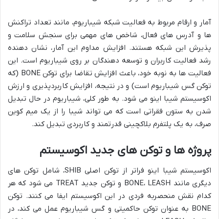
آمار و ارقام مربوط به فعالیت شبکه شیباریوم، مانند تعداد تراکنش
ها و آدرس های فعال، شاخص های مهمی برای سنجش سلامت و
پذیرش این شبکه هستند. افزایش مداوم این آمار، نشان دهنده
رشد فعالیت کاربران و توسعه دهندگان بر روی شیباریوم است. این
فعالیت ها به نوبه خود، باعث افزایش تقاضا برای توکن BONE (که
توکن گس شیباریوم است) و در نتیجه، افزایش کاربردپذیری و ارزش
اکوسیستم شیبا اینو می شود. به طور کلی، شیباریوم در حال تبدیل
شدن به ستون فقراتی است که می تواند شیبا را از یک میم کوین
صرف، به یک پلتفرم بلاکچینی قدرتمند و کاربردی تبدیل کند.
پروژه ها و توکن های جدید اکوسیستم
اکوسیستم شیبا اینو فراتر از توکن اصلی SHIB، شامل توکن های
دیگری مانند BONE، LEASH و توکن جدید TREAT می شود که هر
کدام نقش منحصربه فردی در این اکوسیستم ایفا می کنند. توکن
BONE به عنوان توکن حاکمیتی و گس شیباریوم عمل می کند، در