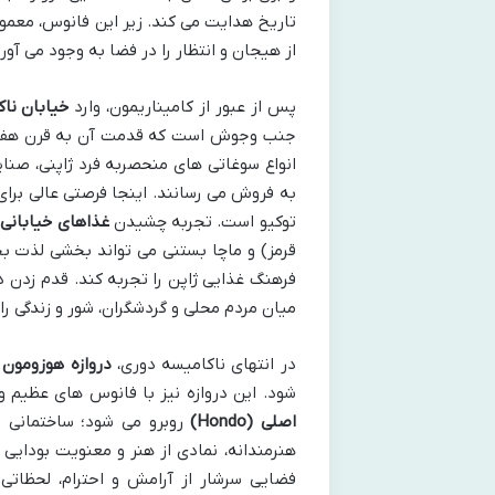
تاریخ هدایت می کند. زیر این فانوس، معمو
از هیجان و انتظار را در فضا به وجود می آورن
پس از عبور از کامیناریمون، وارد
خیابان ناکامیسه
جنب وجوش است که قدمت آن به قرن هفدهم م
انواع سوغاتی های منحصربه فرد ژاپنی، صنا
به فروش می رسانند. اینجا فرصتی عالی بر
توکیو است. تجربه چشیدن
غذاهای خیابانی
م
قرمز) و ماچا بستنی می تواند بخشی لذت ب
فرهنگ غذایی ژاپن را تجربه کند. قدم زدن در
میان مردم محلی و گردشگران، شور و زندگی ر
در انتهای ناکامیسه دوری،
دروازه هوزومون (ozomon Gate
شود. این دروازه نیز با فانوس های عظیم 
اصلی (Hondo)
روبرو می شود؛ ساختمانی 
هنرمندانه، نمادی از هنر و معنویت بودای
فضایی سرشار از آرامش و احترام، لحظاتی ر