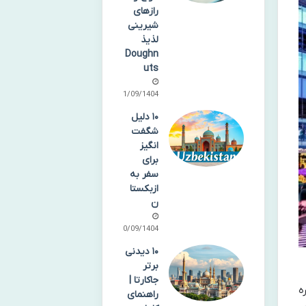
رازهای
شیرینی
لذیذ
Doughn
uts
21/09/1404
۱۰ دلیل
شگفت
انگیز
برای
سفر به
ازبکستا
ن
20/09/1404
۱۰ دیدنی
برتر
جاکارتا |
ه
راهنمای