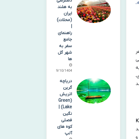
دسترسی
،
به هلند
ایران
(محلات)
|
راهنمای
جامع
سفر به
ر
شهر گل
ها
ی
ه
09/10/1404
،
دریاچه
د
گرین
اتریش
(Green
Lake) |
نگین
فصلی
Kam
کوه های
د
آلپ
و