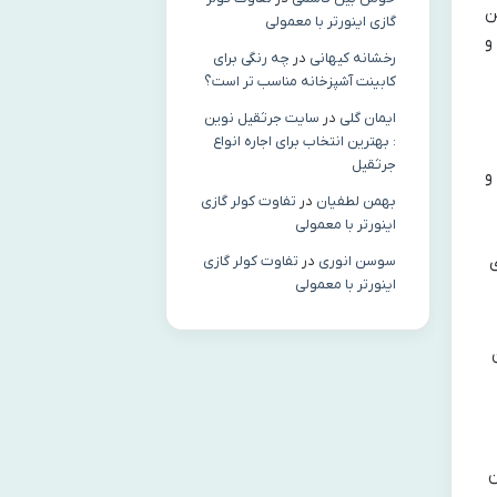
ن
گازی اینورتر با معمولی
و
رخشانه کیهانی
در
چه رنگی برای
کابینت آشپزخانه مناسب‌ تر است؟
ایمان گلی
در
سایت جرثقیل نوین
: بهترین انتخاب برای اجاره انواع
جرثقیل
و
بهمن لطفیان
در
تفاوت کولر گازی
اینورتر با معمولی
ی
سوسن انوری
در
تفاوت کولر گازی
اینورتر با معمولی
ن