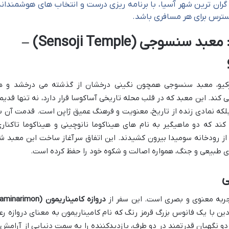
ران ترین شهر آسیا، با برنامه ریزی درست و انتخاب های هوشمندانه
سترس برای هر مسافری باشد.
نماد سنت در دل مدرنیته: معبد سنسوجی (Sensoji Temple) –
توکیو، معبد سنسوجی همچون نگینی درخشان از گذشته می درخشد و ه
 کند. این معبد که در قلب محله تاریخی آساکوسا قرار دارد، نه تنها قدیم
لکه نمادی زنده از تاریخ، معنویت و فرهنگ عمیق ژاپن است. قدمت آن ب
ند که دو ماهیگیر به نام های هیناکوما نانوچینی و هیناکوما تاکناری
 از رودخانه سومیدا بیرون کشیدند. این اتفاق سرآغاز ساخت این معبد ش
ای طبیعی و جنگ، همواره اصالت و شکوه خود را حفظ کرده است.
ی
به معنوی و بصری است. این سفر از
دروازه کامیناریمون (inarimon
دین با یک فانوس بزرگ قرمز رنگ که نام کامیناریمون به معنای دروازه رع
دو نگهبان قدرتمند در دو طرف، بازدیدکننده را به سمت دنیایی از آرامش 