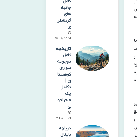
ر
کامل
جاذبه
ش
های
ه
گردشگر
ی
19/09/1404
ا
.
تاریخچه
کامل
و
دوچرخه
ه
سواری
ه
کوهستا
ه
ن |
تکامل
یک
ماجراجوی
ی
ی
ع
07/10/1404
و
،
دریاچه
بایکال
ر