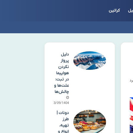
یل
کراتین
دلیل
پرواز
نکردن
هواپیما
در تبت:
علت‌ها و
چالش‌ها
23/09/1404
دونات |
طرز
تهیه،
انواع و