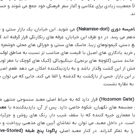
لاً جمعیت زیادی برای عکاسی و آغاز سفر فرهنگی خود جمع می شوند و حس
د.
 دوری (Nakamise-dori)
می شوید. این خیابان، یک بازار سنتی و پ
ی رسد. در دو طرف این خیابان، غرفه های رنگارنگی قرار گرفته اند ک
یع دستی، کیمونوهای زیبا، ماسک های سنتی و خوراکی های محلی خوشمزه ر
ای خرید یادگاری های اصیل با قیمت های مناسب تر نسبت به مناطق لوک
انند سنبی (کلوچه های برنجی)، نینگیویاکی (کیک های کوچک با مغز لوبی
خش از این گشت وگذار باشد و به بازدیدکننده امکان می دهد طعم اصی
 این بازار، حسی از بازگشت به گذشته را القا می کند، جایی که می توان د
ا به نظاره نشست.
H)
قرار دارد که به حیاط اصلی معبد سنسوجی منتهی م
و مجسمه های نگهبان، شکوه خاصی دارد. پس از آن، بازدیدکننده با
معب
با معماری خیره کننده که با سقف شیب دار، رنگ های روشن و جزئیا
ی است. در داخل معبد، می توان به تماشای آیین های مذهبی پرداخت و د
ا به تفکر گذراند. در کنار معبد اصلی،
پاگودا پنج طبقه (e-Storied