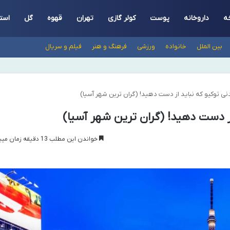
ه
داروخانه
پوست
کولر گازی
تهران
قهوه
گل
است
بین الملل
خانواده
ورزشی
فرهنگ و هنر
فیلم و سریال
خواندن این مطلب 13 دقیقه زمان میبرد