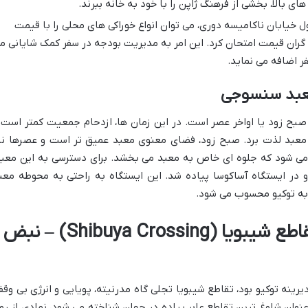
های بالا، بخشی از فرهنگ ژاپن را با خود به خانه ببرند.
 خیابان ناکامیسه دوری، می توان انواع خوراکی های محلی را با قیمت
 گران قیمت امتحان کرد. این امر به مدیریت بودجه در سفر کمک شایانی م
ر اضافه می نماید.
 معبد سنسوجی
 صبح زود یا اواخر عصر است. در این زمان ها، ازدحام جمعیت کمتر است 
 معبد لذت برد. صبح زود، فضای معنوی معبد عمیق تر است و عصرها نی
 می شود که جلوه ای خاص به معبد می بخشد. برای دسترسی به این معبد
و در ایستگاه آساکوسا پیاده شد. این ایستگاه به راحتی به محوطه معب
به توکیو محسوب می شود.
تپش قلب مدرن توکیو: تقاطع شیبویا (Shibuya Crossing) – نبض
ینه توکیو بود، تقاطع شیبویا تجلی گاه مدرنیته، پویایی و انرژی بی وقف
نوان شلوغ ترین تقاطع عابر پیاده در جهان شناخته می شود، نمادی از رو