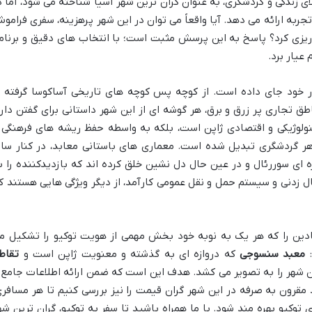
ی زندگی و گردشگری، به عنوان گران ترین شهر آسیا شناخته می شود، اما د
به ارائه می دهد. آیا واقعاً می توان در این شهر پرهزینه، سفری فرامو
 ریزی کرد؟ پاسخ به این پرسش مثبت است؛ با انتخاب های دقیق و برنام
عیار برد.
ر خود جای داده است. از کوچه پس کوچه های تاریخی آساکوسا گرفته ت
تجاری پر زرق و برق، هر گوشه ای از این شهر داستانی برای گفتن دارد
نولوژیکی و اقتصادی ژاپن است، بلکه به واسطه حفظ ریشه های فرهنگی 
ر گردشگری تبدیل شده است. معماری های باستانی معابد، در کنار ساز
 ای سوررئال و در عین حال دل نشین خلق کرده اند که بازدیدکننده را ب
ل زدنی و سیستم حمل و نقل عمومی کارآمد، از دیگر ویژگی هایی هستند ک
مادین را که هر یک به نوبه خود بخش مهمی از هویت توکیو را تشکیل م
:
معبد سنسوجی
که دروازه ای به گذشته و معنویت ژاپن است و
تقاط
شهر را به تصویر می کشد. هدف این است که ضمن ارائه اطلاعات جامع 
د مقرون به صرفه در این شهر گران قیمت را نیز بررسی کنیم تا هر مسافری
 توکیو بهره مند شود. با ما همراه باشید تا سفر به توکیو، گران ترین شه