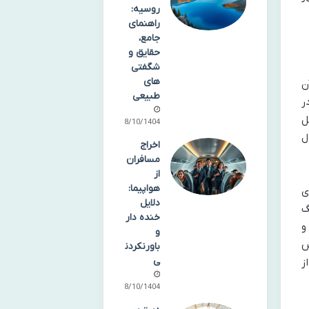
روسیه:
راهنمای
جامع،
حقایق و
شگفتی
های
ن
طبیعی
ر
ل
08/10/1404
ل
اخراج
مسافران
از
هواپیما:
ی
دلایل
گ
خنده دار
و
و
ش
باورنکردن
ی
ز
08/10/1404