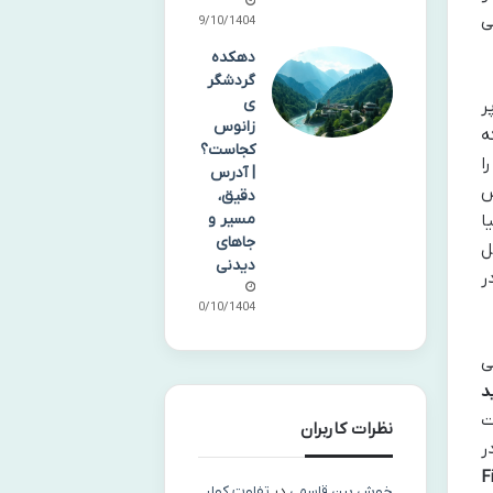
ی
09/10/1404
دهکده
گردشگر
ی
ر
زانوس
ه
کجاست؟
ا
| آدرس
س
دقیق،
مسیر و
ا
جاهای
ل
دیدنی
ر
10/10/1404
ی
د
ت
نظرات کاربران
ر
Fiv
خوش بین قاسمی
در
تفاوت کولر