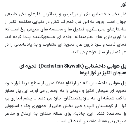
نور
غار یخی داخشتاین یکی از بزرگترین و زیباترین غارهای یخی طبیعی
جهان است. ورود به این غار، قدم گذاشتن در دنیایی شگفت انگیز از
ساختارهای یخی عظیم، قندیل ها و مجسمه های طبیعی یخ است که
با نورپردازی های هنرمندانه، جلوه ای مسحورکننده پیدا کرده اند.
دمای ثابت و سرد درون غار، تجربه ای متفاوت و به یادماندنی را در
هر فصلی از سال فراهم می کند.
پل هوایی داخشتاین (Dachstein Skywalk): تجربه ای
هیجان انگیز بر فراز ابرها
پل هوایی داخشتاین، که در ارتفاع ۲۷۰۰ متری از سطح دریا قرار دارد،
تجربه ای هیجان انگیز و دیدنی را به ارمغان می آورد. این پل معلق
با کف شیشه ای، به بازدیدکنندگان اجازه می دهد تا چشم اندازی بی
کران از کوهستان آلپ و حتی بخش هایی از جمهوری چک و اسلوونی
را مشاهده کنند. این جاذبه، برای علاقه مندان به ارتفاع و مناظر
طبیعی بی همتا، مقصدی ایده آل است.