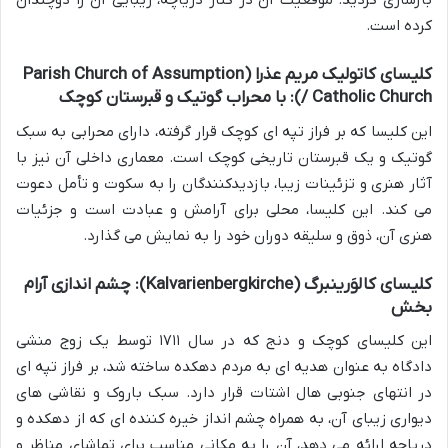
بازسازی گردید. موقعیت آن در کنار دریاچه، زیبایی آن را دوچندان
کرده است.
کلیسای کاتولیک مریم عذرا (Parish Church of Assumption
/ Catholic Church): با محراب گوتیک و قبرستان کوچک
این کلیسا که بر فراز تپه ای کوچک قرار گرفته، دارای محرابی به سبک
گوتیک و یک قبرستان تاریخی کوچک است. معماری داخلی آن نیز با
آثار هنری و تزئینات زیبا، بازدیدکنندگان را به سکوت و تأمل دعوت
می کند. این کلیسا، محلی برای آرامش و عبادت است و جزئیات
هنری آن، ذوق و سلیقه دوران خود را به نمایش می گذارد.
کلیسای کالوَرینبرگ (Kalvarienbergkirche): چشم اندازی آرام
بخش
این کلیسای کوچک و دنج که در سال ۱۷۱۱ توسط یک زوج منشی
دادگاه به عنوان هدیه ای به مردم دهکده ساخته شد، بر فراز تپه ای
در انتهای جنوبی هال اشتات قرار دارد. سبک باروک و نقاشی های
دیواری زیبای آن، به همراه چشم انداز خیره کننده ای که از دهکده و
دریاچه ارائه می دهد، آن را به مکانی مناسب برای تماشای مناظر و