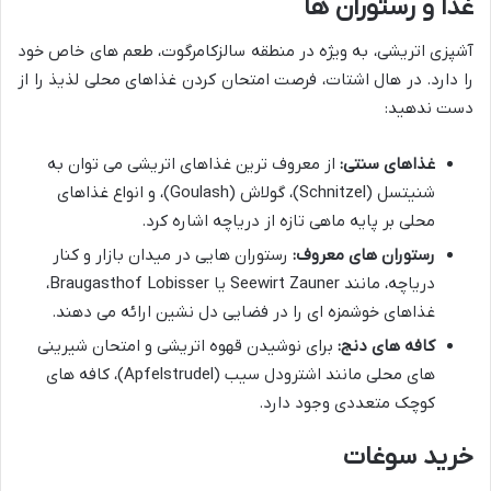
غذا و رستوران ها
آشپزی اتریشی، به ویژه در منطقه سالزکامرگوت، طعم های خاص خود
را دارد. در هال اشتات، فرصت امتحان کردن غذاهای محلی لذیذ را از
دست ندهید:
غذاهای سنتی:
از معروف ترین غذاهای اتریشی می توان به
شنیتسل (Schnitzel)، گولاش (Goulash)، و انواع غذاهای
محلی بر پایه ماهی تازه از دریاچه اشاره کرد.
رستوران های معروف:
رستوران هایی در میدان بازار و کنار
دریاچه، مانند Seewirt Zauner یا Braugasthof Lobisser،
غذاهای خوشمزه ای را در فضایی دل نشین ارائه می دهند.
کافه های دنج:
برای نوشیدن قهوه اتریشی و امتحان شیرینی
های محلی مانند اشترودل سیب (Apfelstrudel)، کافه های
کوچک متعددی وجود دارد.
خرید سوغات