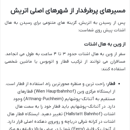
مسیرهای پرطرفدار از شهرهای اصلی اتریش
پس از رسیدن به اتریش، گزینه های متنوعی برای رسیدن به هال
اشتات پیش روی شماست:
از وین به هال اشتات
سفر از وین به هال اشتات حدود ۳ تا ۴ ساعت به طول می انجامد.
مسافران می توانند از ترکیب قطار و اتوبوس یا ماشین شخصی
استفاده کنند:
قطار:
راحت ترین و منظره محورترین راه، استفاده از قطار است.
از ایستگاه مرکزی وین (Wien Hauptbahnhof) قطارهای
مستقیم به آتنانگ-پوشهایم (Attnang-Puchheim) وجود
دارد. در آتنانگ-پوشهایم، باید قطار خود را به سمت هال
اشتات (Hallstatt Bahnhof) تغییر دهید. ایستگاه قطار هال
اشتات در کرانه شرقی دریاچه و روبروی دهکده اصلی قرار دارد.
از آنجا، یک قایق (Ferry) شما را در عرض ۱۰-۱۵ دقیقه به مرکز