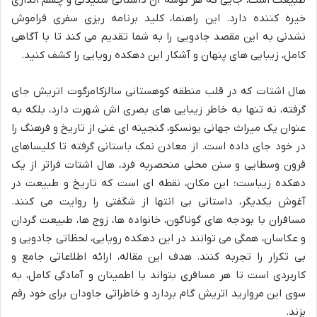
طبیعت است، جایی که هر گوشه آن داستانی شنیدنی و چشم اندازی
خیره کننده دارد. این راهنما، کلید برنامه ریزی سفری فراموش
نشدنی به این مقصد جادویی را به شما تقدیم می کند تا با آگاهی
کامل، زیبایی های پنهان و آشکار این دهکده رویایی را کشف کنید.
هال اشتات که در قلب منطقه کوهستانی سالزکامرگوت اتریش جای
گرفته، نه تنها به خاطر زیبایی های بصری اش شهرت دارد، بلکه به
عنوان یک میراث جهانی یونسکو، گنجینه ای غنی از تاریخ و فرهنگ را
در خود جای داده است. از معادن نمک باستانی گرفته تا کلیساهای
قرون وسطایی و سنن محلی منحصربه فرد، هال اشتات فراتر از یک
دهکده زیباست؛ این مکان، نقطه ای است که تاریخ و طبیعت در
آغوش یکدیگر، داستانی بی انتها از شگفتی را روایت می کنند.
مسافران با بودجه های گوناگون، خانواده ها، زوج ها، طبیعت گردان
و عکاسان، همگی می توانند در این دهکده رویایی، لحظاتی جادویی و
بی تکرار را تجربه کنند. هدف این مقاله، ارائه اطلاعاتی جامع و
کاربردی است تا هر مسافری بتواند با اطمینان و آمادگی کامل، به
سوی این مروارید اتریش گام بردارد و خاطراتی جاودان برای خود رقم
بزند.