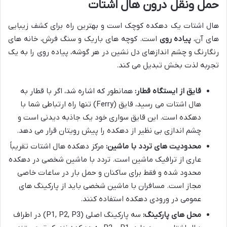
حمل ونقل درون هال اشتات
هال اشتات یک دهکده کوچک است و بهترین راه برای کشف زیبایی
های آن،
پیاده روی
است. کوچه های باریک و سنگ فرش، خانه های
رنگارنگ و چشم اندازهای دل نشین در هر گوشه، پیاده روی را به یک
تجربه لذت بخش تبدیل می کند.
قایق از ایستگاه قطار:
همانطور که اشاره شد، اگر با قطار به
هال اشتات می رسید، قایق (Ferry) تنها راه ارتباطی شما با
دهکده است. این قایق سواری خود یک جاذبه دیدنی است و
چشم اندازی بی نظیر از دهکده را پیش رویتان قرار می دهد.
محدودیت های تردد با ماشین:
مرکز دهکده هال اشتات تقریباً
عاری از ترافیک ماشین است. تردد با ماشین شخصی در دهکده
محدود شده و فقط برای ساکنان و حمل بار در ساعات خاصی
مجاز است. مسافران با ماشین شخصی باید از پارکینگ های
عمومی در ورودی دهکده استفاده کنند.
محل های پارکینگ:
سه پارکینگ اصلی (P1, P2, P3) در اطراف