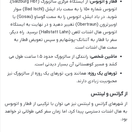
قطار و اتوبوس:
از ایستگاه مرکزی سالزبورگ (Salzburg Hbf)،
اتوبوس شماره ۱۵۰ را به سمت باد ایشل (Bad Ischl) سوار
شوید. در باد ایشل، اتوبوس را به سمت گوساو (Gosau) یا
اوبیرترون (Obertraun) تغییر دهید و در نهایت به ایستگاه
اتوبوس هال اشتات لاهن (Hallstatt Lahn) برسید. راه دیگر،
سفر با قطار به آتنانگ-پوشهایم و سپس تعویض قطار به
سمت هال اشتات است.
ماشین شخصی:
رانندگی از سالزبورگ حدود ۱.۵ ساعت طول می
کشد و مسیر کوهستانی آن بسیار دیدنی است.
تورهای یک روزه:
همانند وین، تورهای یک روزه از سالزبورگ نیز
محبوبیت زیادی دارند.
از گراتس و لینتس
از شهرهای گراتس و لینتس نیز می توان با ترکیبی از قطار و اتوبوس
به هال اشتات دسترسی پیدا کرد، اما زمان سفر کمی طولانی تر خواهد
بود.