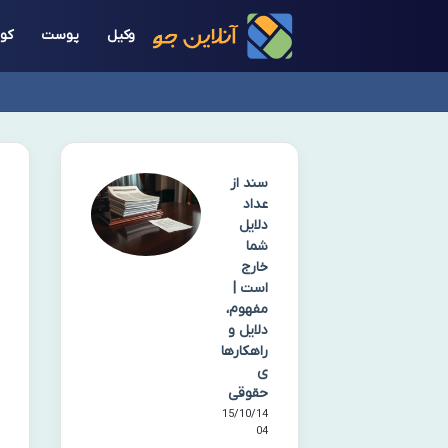
وکیل
پوست
کول
سند از
عداد
دلایل
شما
خارج
است |
مفهوم،
دلایل و
راهکارها
ی
حقوقی
15/10/14
04