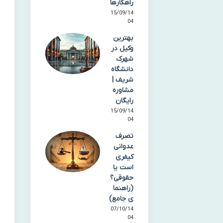
راهکارها
15/09/14
04
بهترین
وکیل در
شهرک
دانشگاه
شریف |
مشاوره
رایگان
15/09/14
04
تصرف
عدوانی
کیفری
است یا
حقوقی؟
(راهنما
ی جامع)
07/10/14
04