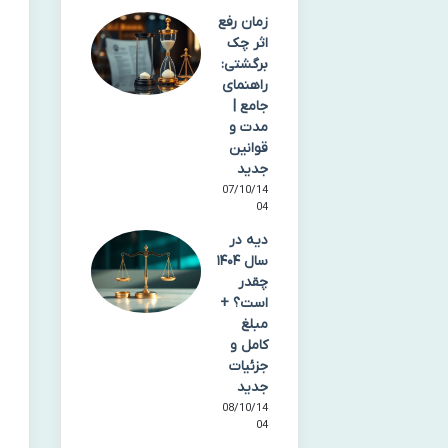
زمان رفع
اثر چک
برگشتی:
راهنمای
جامع |
مدت و
قوانین
جدید
07/10/14
04
دیه در
سال ۱۴۰۴
چقدر
است؟ +
مبلغ
کامل و
جزئیات
جدید
08/10/14
04