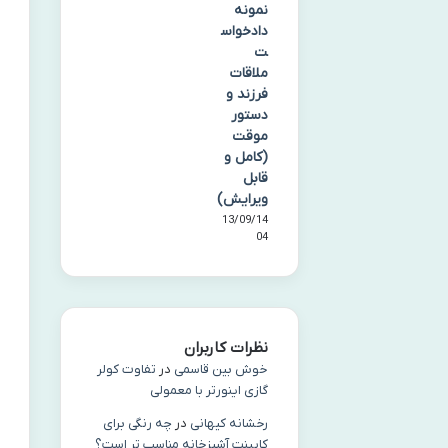
نمونه
دادخواس
ت
ملاقات
فرزند و
دستور
موقت
(کامل و
قابل
ویرایش)
13/09/14
04
نظرات کاربران
خوش بین قاسمی
در
تفاوت کولر
گازی اینورتر با معمولی
رخشانه کیهانی
در
چه رنگی برای
کابینت آشپزخانه مناسب‌ تر است؟