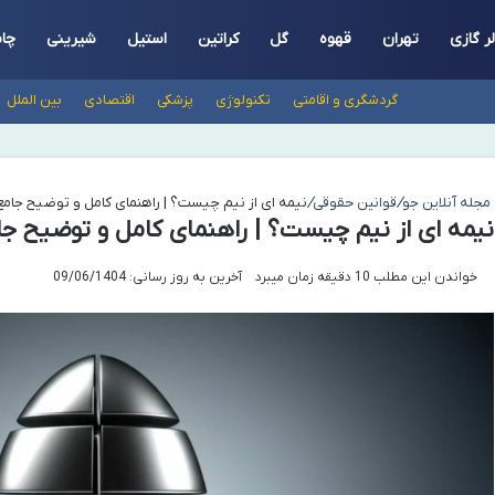
ر گازی
تهران
قهوه
گل
کراتین
استیل
شیرینی
چا
گردشگری و اقامتی
تکنولوژی
پزشکی
اقتصادی
بین الملل
مجله آنلاین جو
/
قوانین حقوقی
/
نیمه ای از نیم چیست؟ | راهنمای کامل و توضیح جامع
نیمه ای از نیم چیست؟ | راهنمای کامل و توضیح جا
خواندن این مطلب 10 دقیقه زمان میبرد
آخرین به روز رسانی: 09/06/1404