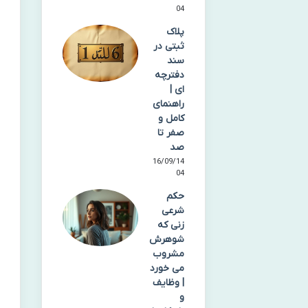
04
پلاک
ثبتی در
سند
دفترچه
ای |
راهنمای
کامل و
صفر تا
صد
16/09/14
04
حکم
شرعی
زنی که
شوهرش
مشروب
می خورد
| وظایف
و