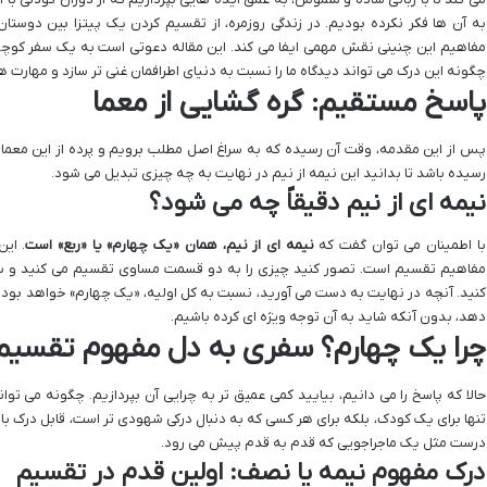
به آن ها فکر نکرده بودیم. در زندگی روزمره، از تقسیم کردن یک پیتزا بین دوستان
مفاهیم این چنینی نقش مهمی ایفا می کند. این مقاله دعوتی است به یک سفر کوچ
چگونه این درک می تواند دیدگاه ما را نسبت به دنیای اطرافمان غنی تر سازد و مهارت ها
پاسخ مستقیم: گره گشایی از معما
پس از این مقدمه، وقت آن رسیده که به سراغ اصل مطلب برویم و پرده از این معمای 
رسیده باشد تا بدانید این نیمه از نیم در نهایت به چه چیزی تبدیل می شود.
نیمه ای از نیم دقیقاً چه می شود؟
با اطمینان می توان گفت که
نیمه ای از نیم، همان «یک چهارم» یا «ربع» است
. ای
مفاهیم تقسیم است. تصور کنید چیزی را به دو قسمت مساوی تقسیم می کنید و سپ
کنید. آنچه در نهایت به دست می آورید، نسبت به کل اولیه، «یک چهارم» خواهد بود. ای
دهد، بدون آنکه شاید به آن توجه ویژه ای کرده باشیم.
چرا یک چهارم؟ سفری به دل مفهوم تقسیم
حالا که پاسخ را می دانیم، بیایید کمی عمیق تر به چرایی آن بپردازیم. چگونه می ت
تنها برای یک کودک، بلکه برای هر کسی که به دنبال درکی شهودی تر است، قابل درک ب
درست مثل یک ماجراجویی که قدم به قدم پیش می رود.
درک مفهوم نیمه یا نصف: اولین قدم در تقسیم