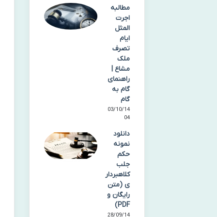
مطالبه
اجرت
المثل
ایام
تصرف
ملک
مشاع |
راهنمای
گام به
گام
03/10/14
04
دانلود
نمونه
حکم
جلب
کلاهبردار
ی (متن
رایگان و
PDF)
28/09/14