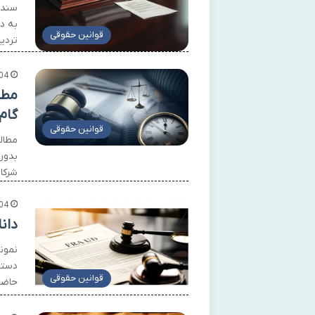
سند ا
به د
قوانین حقوقی
تردید
04
مطا
گام
قوانین حقوقی
مطال
بدون
شرکا
04
دانل
نمون
دستگ
قوانین حقوقی
حاضر