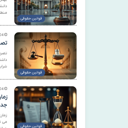
دانش
منطق
قوانین حقوقی
04
تصر
تصرف
داشت
شرای
قوانین حقوقی
04
زما
جدی
زمان
می تو
قوانین حقوقی