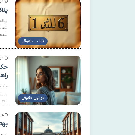
04
پلا
پلاک
شناس
شده 
قوانین حقوقی
04
حکم
راه
حکم 
روی 
قوانین حقوقی
این 
04
بهت
بهتر