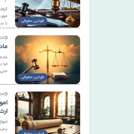
گرفت
مهری
قوانین حقوقی
را پر
04
ماد
ماده
اما د
حتی 
قوانین حقوقی
04
امو
ارث
اموا
پس ا
قوانین حقوقی