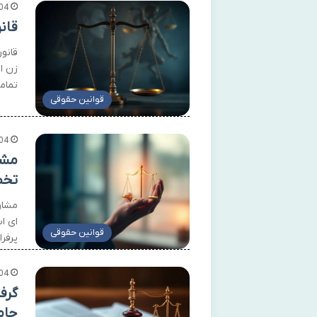
04
قان
قانو
زن ا
تمام
قوانین حقوقی
04
مشا
تخ
مشاو
ای ا
قوانین حقوقی
پرفر
04
گرف
جام