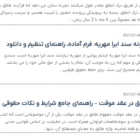
 از طریق ترک انفاق چقدر طول میکشد تجربه نشان می دهد که فرآیند طلاق ب
 ترک انفاق، بسته به پیچیدگی پرونده، حضور یا غیبت همسر، و سرعت رسیدگی
، معمولاً بین 6 ماه تا 2 سال زمان…
09/10/14
نه سند ابرا مهریه: فرم آماده، راهنمای تنظیم و دانلود
ه سند ابرا مهریه چشم پوشی از مهریه نیازمند سند ابرا مهریه است، سندی
ی و مهم که زن به موجب آن، تمام یا بخشی از حق مالی خود را می بخشد.
م صحیح این سند، برای حفظ حقوق طرفین…
09/10/14
ق در عقد موقت – راهنمای جامع شرایط و نکات حقوقی
 در عقد موقت مفهوم طلاق در عقد موقت یکی از آن موضوعاتی است که اغلب
بهامات و سوءتفاهمات فراوانی همراه است. در حقیقت، بر اساس قوانین مدنی
ن و فقه امامیه، واژه طلاق به معنای مصطلح آن، تنها…