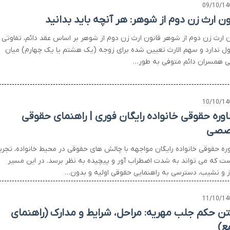
09/10/14
ون ارث زن دوم از شوهر: هر آنچه باید بدانید
ن ارث زن دوم از شوهر قانون ارث زن دوم از شوهر بر اساس عقد دائم، تفاوتی ب
ول ندارد و سهم الارث تعیین شده برای زوجه (یک هشتم یا یک چهارم) میان
ی همسران دائم متوفی به طور…
10/10/14
وره حقوقی خانواده رایگان فوری | راهنمای حقوقی
صصی
ره حقوقی خانواده رایگان مواجهه با چالش های حقوقی در محیط خانواده، تجرب
ست که می تواند به شدت اضطراب آور و پیچیده به نظر برسد. در این مسیر
از و نشیب، دسترسی به راهنمایی حقوقی اولیه و بدون…
11/10/14
تن حکم جلب مهریه: مراحل، شرایط و مدارک (راهنمای
ع)