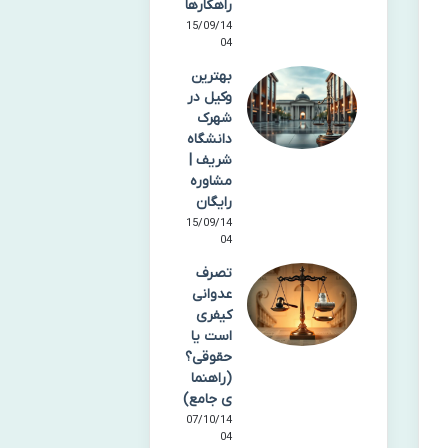
راهکارها
15/09/14
04
بهترین
وکیل در
شهرک
دانشگاه
شریف |
مشاوره
رایگان
15/09/14
04
تصرف
عدوانی
کیفری
است یا
حقوقی؟
(راهنما
ی جامع)
07/10/14
04