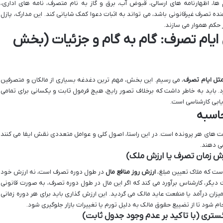
، اظهارنامه های ارسالی، قبوض آب، برق و گاز به نام متصرف، نامه های اداری،
ه تصرف غیرقانونی باشد، می تواند به اثبات دعوا کمک شایانی کند. این مدارک، پازل
ر حکم هموار می سازند.
ایام تصرف: گام به گام و جزئیات (بخش
مثل ایام تصرف
، می رسیم. این بخش، مهم ترین دغدغه بسیاری از مالکان و متصرفین
 باید به خاطر داشت که برخلاف تصور رایج، هیچ فرمول ثابت و یکسانی برای تمامی
زیابی کارشناسی است.
حاسبه
یت های هر پرونده است. در این راستا، اصول کلی و عوامل متعددی نقش ایفا می کنند
می دهند.
زش زمان تصرف یا ارزش ملک)
است که ملاک تعیین مبلغ،
ارزش روز منافع مال
در طول دوره تصرف است، نه ارزش خود
 دیگر، کارشناس برآورد می کند که اگر این مال در طول دوره تصرف، به صورت قانونی
میزان درآمد یا منفعت عاید مالک می گردید. این ارزش گذاری باید برای هر دوره زمانی
جام شود تا از تضییع حقوق مالک به دلیل تورم یا تغییرات بازار جلوگیری شود.
تری (با تاکید بر عدم وجود جدول ثابت)