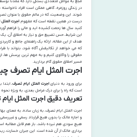
مبلغ به عوامل متعددی بستگی دارد که عمدتاً توسط
در زندگی روزمره، گاهی ممکن است افراد ناخواسته یا
شوند. این وضعیت، که در عالم حقوق با عنوان تصرف 
درست در همین نقطه است که مفهوم
اجرت المثل 
کنید سال ها زحمت کشیده اید و مالی را فراهم آورده
این شرایط، حس تضییع حق و نیاز به احقاق آن، یک ن
هدف از این مقاله، ارائه یک راهنمای جامع و کارب
که می خواهد از تکالیفش آگاه شود، بتواند با ظرای
حقوقی را واکاوی کنیم و به مهم ترین پرسش ها، از
مسیر احقاق حقوق گام بردارید.
اجرت المثل ایام تصرف چی
برای ورود به دنیای
اجرت المثل ایام تصرف
، ابتدا 
است که راه را برای درک مراحل بعدی، به ویژه نحوه 
تعریف دقیق اجرت المثل ایام 
اجرت المثل ایام تصرف، به زبان ساده، به معنای ب
و اجازه مالک یا بدون هیچ قرارداد رسمی و غیررسمی
هیچ سودی هم نبرده باشد، باز هم قابل مطالبه است،
برداری مالک از آن شده است. این جبران خسارت، ر