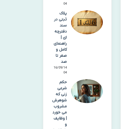
04
پلاک
ثبتی در
سند
دفترچه
ای |
راهنمای
کامل و
صفر تا
صد
16/09/14
04
حکم
شرعی
زنی که
شوهرش
مشروب
می خورد
| وظایف
و