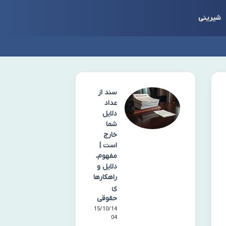
شیرینی
سند از
عداد
دلایل
شما
خارج
است |
مفهوم،
دلایل و
راهکارها
ی
حقوقی
15/10/14
04