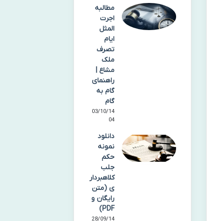
مطالبه
اجرت
المثل
ایام
تصرف
ملک
مشاع |
راهنمای
گام به
گام
03/10/14
04
دانلود
نمونه
حکم
جلب
کلاهبردار
ی (متن
رایگان و
PDF)
28/09/14