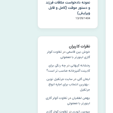
نمونه دادخواست ملاقات فرزند
و دستور موقت (کامل و قابل
ویرایش)
13/09/1404
نظرات کاربران
خوش بین قاسمی
در
تفاوت کولر
گازی اینورتر با معمولی
رخشانه کیهانی
در
چه رنگی برای
کابینت آشپزخانه مناسب‌ تر است؟
ایمان گلی
در
سایت جرثقیل نوین
: بهترین انتخاب برای اجاره انواع
جرثقیل
بهمن لطفیان
در
تفاوت کولر گازی
اینورتر با معمولی
سوسن انوری
در
تفاوت کولر گازی