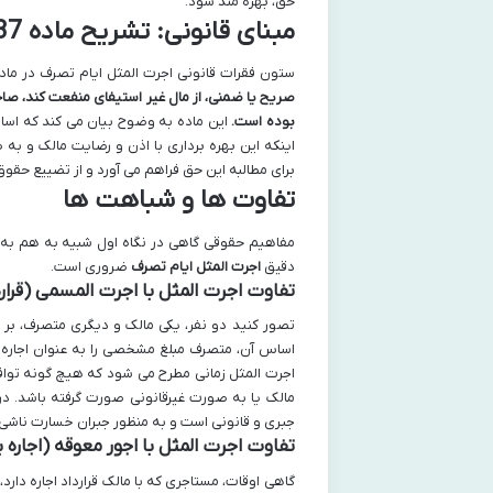
حق، بهره مند شود.
مبنای قانونی: تشریح ماده 337 قانون مدنی و اهمیت آن
ستون فقرات قانونی اجرت المثل ایام تصرف در ماده 337 قانون مدنی ایران نهفته است. این ماده می فرم
صریح یا ضمنی، از مال غیر استیفای منفعت کند، صا
بوده است.
این ماده به وضوح بیان می کند که اساس
اینکه این بهره برداری با اذن و رضایت مالک و به
برای مطالبه این حق فراهم می آورد و از تضییع حقوق
تفاوت ها و شباهت ها
مفاهیم حقوقی گاهی در نگاه اول شبیه به هم به ن
دقیق
اجرت المثل ایام تصرف
ضروری است.
تفاوت اجرت المثل با اجرت المسمی (قرار
تصور کنید دو نفر، یکی مالک و دیگری متصرف، بر سر
اساس آن، متصرف مبلغ مشخصی را به عنوان اجاره به
اجرت المثل زمانی مطرح می شود که هیچ گونه توافق 
مالک یا به صورت غیرقانونی صورت گرفته باشد. در 
جبری و قانونی است و به منظور جبران خسارت ناشی 
تفاوت اجرت المثل با اجور معوقه (اجاره
گاهی اوقات، مستاجری که با مالک قرارداد اجاره دارد