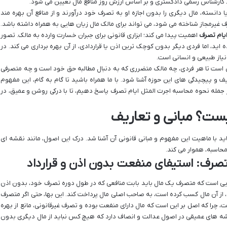
 کارشناس رسمی دادگستری و بر اساس ارزش روز منافع مال تعیین می شود.
 دانسته، مال دیگری را بدون اجازه او به تصرف خود درآورند و از منافع آن بهره مند
غیرمجاز شناخته می شود، می تواند برای مالک مال زیان هایی به همراه داشته باشد.
ایام تصرف
اهمیت پیدا می کند؛ ابزاری قانونی برای جبران خسارت وارده به مالک. تصور
 اید، اما فردی دیگر بدون کوچک ترین اذن یا قراردادی، از آن بهره برداری می کند. در
یاز طبیعی و انسانی است.
ردی است تا هر فردی، چه مالک متضرری که به دنبال مطالبه حق خود است و چه متصرفی
ف و پیچیدگی های این حوزه آشنا شود. با ما همراه باشید تا گام به گام، این مفهوم
 جمله نحوه محاسبه اجرت المثل ایام تصرف پاسخ دهیم، تا با درکی روشن و عمیق، در
ست؟ مبانی و تعاریف
باید با ماهیت این مفهوم و مبانی قانونی آن آشنا شد. درک این اصول، مانند نقشه ای
محاسبه، هموار می کند.
تصرف: استیفای منفعت بدون اذن و قرارداد
هایی است که متصرف یک مال باید بابت منافعی که در طول دوره تصرف خود، بدون اذن
، از آن مال کسب کرده است، به صاحب اصلی مال پرداخت کند. این بها، حتی اگر متصرف
 چرا که اصل بر این است که مال دارای منفعت بوده و تصرف غیرقانونی، مانع از بهره
یشه های عمیقی در اصول عدالت و انصاف دارد که هیچ کس نباید از مال دیگری بدون