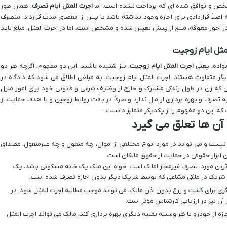
خص و توافق شده ای که پرداخت نشده است. اما
اجرت المثل ایام تصرف
، همان طور
لاً قراردادی برای اجاره وجود نداشته باشد یا پس از انقضای مدت قرارداد، متصرف
. در اجور معوقه، مبلغ از پیش تعیین شده و مشخص است، اما در اجرت المثل، مبلغ باید
مثل ایام زوجیت
نواده، یعنی
اجرت المثل ایام زوجیت
، نیز شنیده باشید. این دو مفهوم، اگرچه هر دو
 یکدیگر متفاوت هستند. اجرت المثل ایام زوجیت، به مبلغی اطلاق می شود که دادگاه در
که زن در طول زندگی مشترک و خارج از وظایف شرعی و قانونی خود برای امور منزل
تصرف و بهره برداری از مال ندارد و صرفاً در بافت روابط زوجین و با هدف حمایت از
 که این دو مفهوم را از یکدیگر متمایز دانست.
 آن ها تعلق می گیرد
نیست و می تواند در مورد انواع مختلفی از اموال، چه منقول و چه غیرمنقول، مصداق
 ابزار حقوقی در حمایت از حقوق مالکان است.
رین مورد، تصرف غیرمجاز املاک است. خواه این ملک یک خانه مسکونی باشد، یک
ک شریک در ملکی مشاعی که توسط شریک دیگر بدون اجازه تصرف شده است.
ری برای کشت و زرع بدون اذن مالک، می تواند موجب مطالبه اجرت المثل شود. در
آن نیز در ارزیابی کارشناس مؤثر است.
زه از خودرو یا هر وسیله نقلیه دیگری بهره برداری کند، مالک می تواند اجرت المثل