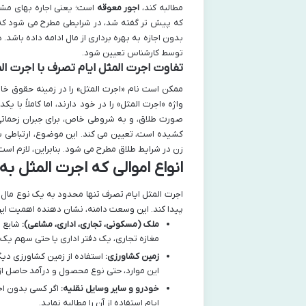
مطالبه کند،
اجور معوقه
است؛ یعنی اجاره بهای مش
که پیش تر گفته شد، در شرایطی مطرح می شود که اص
بدون اجازه به بهره برداری از مال ادامه داده باشد
توسط کارشناس تعیین شود.
تفاوت اجرت المثل ایام تصرف با اجرت ال
ممکن است نام «اجرت المثل» را در زمینه حقوق خا
واژه «اجرت المثل» را در خود دارند، اما کاملاً با
صورت طلاق، و به شروطی خاص، برای جبران زحماتی 
کشیده است، تعیین می کند. این موضوع، ارتباطی به 
زن در شرایط طلاق مطرح می شود. بنابراین، لازم است
انواع اموالی که اجرت المثل به
اجرت المثل ایام تصرف تنها محدود به یک نوع مال 
پیدا کند. این وسعت دامنه، نشان دهنده اهمیت این
ملک (مسکونی، تجاری، اداری، مشاعی):
شایع ت
مغازه تجاری، یک دفتر اداری یا حتی سهم ی
زمین کشاورزی:
استفاده از زمین کشاورزی دیگ
این موارد، حتی نوع محصول و درآمد حاصل از 
خودرو و سایر وسایل نقلیه:
اگر کسی بدون اجا
ایام استفاده از آن را مطالبه نماید.