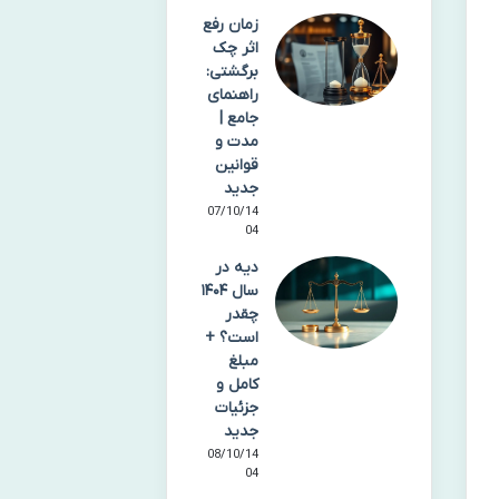
زمان رفع
اثر چک
برگشتی:
راهنمای
جامع |
مدت و
قوانین
جدید
07/10/14
04
دیه در
سال ۱۴۰۴
چقدر
است؟ +
مبلغ
کامل و
جزئیات
جدید
08/10/14
04