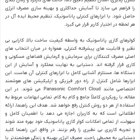
کنترل پذیری، امکان تنظیم دقیق دما، حالت های کارکرد و زمان بندی
را فراهم می سازد تا آسایش حداکثری و بهینه سازی مصرف انرژی
حاصل شود. با ابزارهای کنترلی پاناسونیک، تنظیم محیط ایده آل در
هر لحظه در اختیار کاربر قرار می گیرد.
کولرهای گازی پاناسونیک به واسطه کیفیت ساخت بالا، کارایی بی
نظیر و قابلیت های پیشرفته کنترلی، همواره در میان انتخاب های
اصلی مصرف کنندگان برای سرمایش و گرمایش فضاهای مسکونی و
کاری قرار گرفته اند. دستیابی به نهایت عملکرد و آسایش از این
دستگاه ها، مستلزم آشنایی کامل با ابزارهای کنترلی آن هاست. این
ابزارها شامل کنترل از راه دور فیزیکی و اپلیکیشن های هوشمند
اختصاصی مانند Panasonic Comfort Cloud می شوند. در این
مقاله، با رویکردی کاملاً جامع و گام به گام، تمامی ابهامات مربوط به
استفاده از هر دو روش کنترل رفع خواهد شد. هدف این راهنما، ارائه
اطلاعاتی است که به کاربران اجازه می دهد با اطمینان کامل و
سهولت، از تمامی امکانات کولر گازی پاناسونیک خود بهره مند شوند
و تجربه کاربری بی نظیری را رقم بزنند. در واقع، این راهنما کلید
دستیابی به محیطی راحت، مصرف انرژی بهینه و زندگی هوشمندتر با