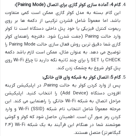
گام 4: آماده سازی کولر گازی برای اتصال (Pairing Mode):
این گام بسته به مدل کولر گازی ممکن است کمی متفاوت
باشد، اما معمولاً شامل فشردن ترکیبی از دکمه ها بر روی
ریموت کنترل فیزیکی یا خود پنل داخلی دستگاه است تا کولر
وارد حالت Pairing (جفت شدن) شود. دفترچه راهنمای کولر
گازی شما دقیق ترین روش فعال سازی حالت Pairing Mode را
توضیح می دهد. به عنوان مثال، ممکن است لازم باشد دکمه
CHECK یا SET را برای چند ثانیه نگه دارید تا چراغ Wi-Fi روی
پنل کولر شروع به چشمک زدن کند.
گام 5: اتصال کولر به شبکه وای فای خانگی:
پس از وارد کردن کولر به حالت Pairing، در اپلیکیشن گزینه
افزودن دستگاه (Add Device) را انتخاب کنید. اپلیکیشن
مراحل اتصال به شبکه Wi-Fi خانگی را راهنمایی می کند. این
مرحله معمولاً شامل انتخاب نام شبکه Wi-Fi (SSID) و وارد
کردن رمز عبور آن است. اطمینان حاصل شود که کولر و گوشی
هوشمند شما در هنگام این فرآیند به یک شبکه Wi-Fi (۲.۴
گیگاهرتز) متصل هستند.