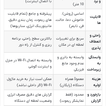
و برد
با اتصال اینترنت)
10 متر)
اساسی (روشن/
پیشرفته و جامع (تمام قابلیت
قابلیت
خاموش، دما، حالت،
های ریموت، زمان بندی دقیق،
ها
فن، تایمر)
مانیتورینگ انرژی، سناریوها)
راحتی و
سریع برای تغییرات
بالاترین سطح راحتی، برنامه
انعطاف
لحظه ای در مکان
ریزی و کنترل از راه دور
پذیری
وابستگی
وابسته به باتری و
وابسته به اتصال Wi-Fi در منزل
به
عدم وجود مانع
و اینترنت گوشی
زیرساخت
فیزیکی
هزینه
معمولاً همراه
ممکن است نیاز به خرید ماژول
اولیه
دستگاه (رایگان)
Wi-Fi (اگر داخلی نباشد)
بازخورد و
محدود (فقط
گزارش های دقیق مصرف انرژی،
گزارش
نمایشگر ریموت)
وضعیت لحظه ای دستگاه