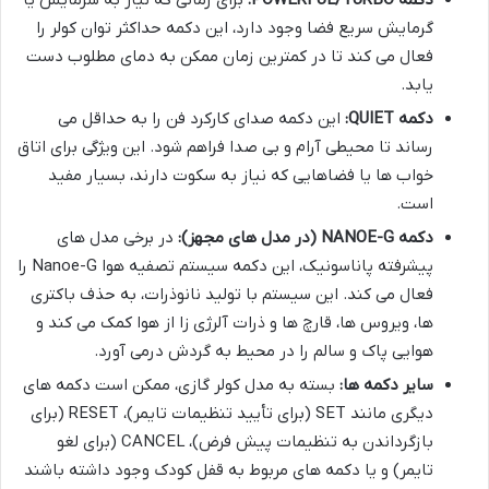
دکمه POWERFUL/TURBO:
برای زمانی که نیاز به سرمایش یا
گرمایش سریع فضا وجود دارد، این دکمه حداکثر توان کولر را
فعال می کند تا در کمترین زمان ممکن به دمای مطلوب دست
یابد.
دکمه QUIET:
این دکمه صدای کارکرد فن را به حداقل می
رساند تا محیطی آرام و بی صدا فراهم شود. این ویژگی برای اتاق
خواب ها یا فضاهایی که نیاز به سکوت دارند، بسیار مفید
است.
دکمه NANOE-G (در مدل های مجهز):
در برخی مدل های
پیشرفته پاناسونیک، این دکمه سیستم تصفیه هوا Nanoe-G را
فعال می کند. این سیستم با تولید نانوذرات، به حذف باکتری
ها، ویروس ها، قارچ ها و ذرات آلرژی زا از هوا کمک می کند و
هوایی پاک و سالم را در محیط به گردش درمی آورد.
سایر دکمه ها:
بسته به مدل کولر گازی، ممکن است دکمه های
دیگری مانند SET (برای تأیید تنظیمات تایمر)، RESET (برای
بازگرداندن به تنظیمات پیش فرض)، CANCEL (برای لغو
تایمر) و یا دکمه های مربوط به قفل کودک وجود داشته باشند