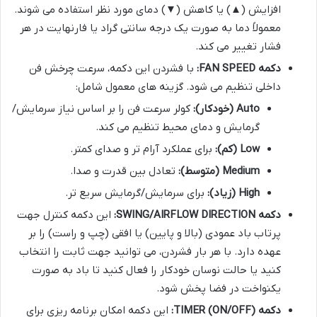
افزایش (▲) یا کاهش (▼) دمای مورد نظر استفاده می شوند.
معمولاً دما به صورت یک درجه سانتی گراد یا فارنهایت در هر
فشار تغییر می کند.
دکمه FAN SPEED:
با فشردن این دکمه، سرعت چرخش فن
داخلی تنظیم می شود. گزینه های معمول شامل:
Auto (خودکار):
کولر سرعت فن را بر اساس نیاز سرمایش/
گرمایش و دمای محیط تنظیم می کند.
Low (کم):
برای عملکرد آرام تر و صدای کمتر.
Medium (متوسط):
تعادل بین قدرت و صدا.
High (زیاد):
برای سرمایش/گرمایش سریع تر.
دکمه SWING/AIRFLOW DIRECTION:
این دکمه کنترل جهت
پرتاب باد عمودی (بالا و پایین) یا افقی (چپ و راست) را بر
عهده دارد. با هر بار فشردن، می توانید جهت ثابت را انتخاب
کنید یا حالت نوسان خودکار را فعال کنید تا باد به صورت
یکنواخت در فضا پخش شود.
دکمه TIMER (ON/OFF):
این دکمه امکان برنامه ریزی برای