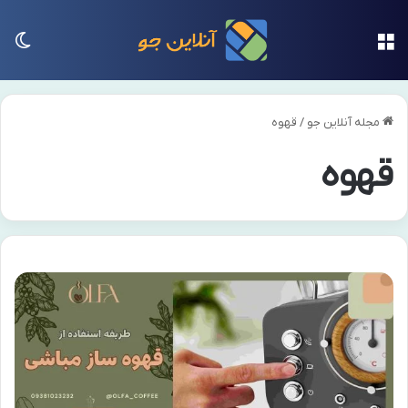
منو
تغی
مجله آنلاین جو
/
قهوه
قهوه