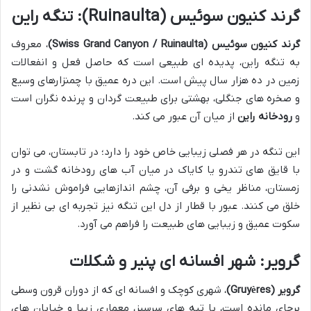
گرند کنیون سوئیس (Ruinaulta): تنگه راین
گرند کنیون سوئیس (Swiss Grand Canyon / Ruinaulta)
، معروف
به تنگه راین، پدیده ای طبیعی است که حاصل فعل و انفعالات
زمین در ده هزار سال پیش است. این دره عمیق با چمنزارهای وسیع
و صخره های جنگلی، بهشتی برای طبیعت گردان و پرنده نگران است
و
رودخانه راین
از میان آن عبور می کند.
این تنگه در هر فصلی زیبایی خاص خود را دارد؛ در تابستان، می توان
با قایق های تندرو یا کایاک در میان آب های رودخانه گشت و در
زمستان، مناظر یخی و برفی آن، چشم اندازهایی فراموش نشدنی را
خلق می کنند. عبور با قطار از دل این تنگه نیز تجربه ای بی نظیر از
سکوت عمیق و زیبایی های طبیعت را فراهم می آورد.
گرویر: شهر افسانه ای پنیر و شکلات
گرویر (Gruyères)
، شهری کوچک و افسانه ای که از دوران قرون وسطی
برجای مانده است، با تپه های سرسبز، معماری زیبا و خیابان های