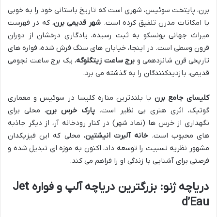
برن، پایتخت سوئیس، شهری است که تاریخ باستانی خود را به خوبی
با امکانات مدرن تلفیق کرده است.
شهر قدیمی برن
، که در فهرست
میراث جهانی یونسکو به ثبت رسیده، یادگاری درخشان از دوران
قرون وسطی است. در اینجا، خیابان های سنگ فرش شده، فواره های
تاریخی قرن شانزدهمی و
برج ساعت زیتگلوگه
، یک برج ساعت نجومی
قدیمی، بازدیدکنندگان را به گذشته می برد.
کلیسای جامع برن
با بلندترین مناره کلیسا در سوئیس و معماری
گوتیک، اثری هنری بی نظیر است.
پارک خرس برن
، محلی برای
نگهداری از خرس ها (نماد شهر) در کنار رودخانه آر، از دیگر جاذبه
های محبوب است.
خانه آلبرت انیشتین
، محلی که این فیزیکدان
مشهور نظریه نسبیت را توسعه داد، اکنون به موزه ای تبدیل شده و
فرصتی برای آشنایی با زندگی او را فراهم می کند.
دریاچه ژنو: بزرگترین دریاچه آلپ و فواره Jet
d’Eau