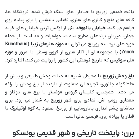
بافت قدیمی زوریخ با خیابان های سنگ فرش شده، فروشگاه ها،
کافه های دنج و گالری های هنری، فضایی دلنشین را برای پیاده روی
فراهم می کند.
خیابان بانهوف
، یکی از لوکس ترین خیابان های خرید
جهان، میزبان برندهای مطرح ساعت، جواهرات و مد است. از جمله
موزه های برجسته زوریخ می توان به
موزه هنرهای زیبا (Kunsthaus
Zürich)
با مجموعه ای از آثار هنری از قرون وسطی تا امروز و
موزه
ملی سوئیس
که تاریخ فرهنگی این کشور را روایت می کند، اشاره کرد.
باغ وحش زوریخ
با محیطی شبیه به حیات وحش طبیعی و بیش از
۳۶۰ گونه جانوری، تجربه ای متفاوت از بازدید از باغ وحش را ارائه
می دهد. همچنین، کلیسای
گروس مونستر
با برج های دوقلو و
معماری رومی اش، نمادی برای شهر زوریخ به شمار می رود. برای
تماشای چشم اندازی پانارومایی از زوریخ، صعود به
کوه اوتیلبرگ
با
قطار یا پیاده روی، فرصتی عالی است.
برن: پایتخت تاریخی و شهر قدیمی یونسکو