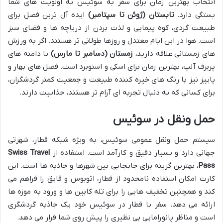
انتخاب بهترین زمان برای سفر به سوئیس به اولویت های شما
بستگی دارد.
تابستان (ژوئن تا سپتامبر)
ایده آل ترین فصل برای
طبیعت گردی، کوه پیمایی و لذت بردن از دریاچه ها و فضای سبز
است. هوا در این ایام معتدل و روزها طولانی تر هستند. اگر به ورزش
های زمستانی علاقه دارید،
زمستان (دسامبر تا مارس)
با دامنه های
پربرف آلپ، بهترین زمان برای اسکی و اسنوبرد است. فصل های بهار و
پاییز نیز با رنگ های خیره کننده طبیعت و جمعیت کمتر گردشگران،
برای کسانی که به دنبال تجربه ای آرام تر هستند، جذابیت دارند.
حمل ونقل در سوئیس
سیستم حمل ونقل عمومی سوئیس، به ویژه شبکه قطار، شهرتی
جهانی دارد و بسیار دقیق و کارآمد است. استفاده از
Swiss Travel
Pass
، بهترین گزینه برای جابجایی بین شهرها و جاذبه ها است. این
کارت امکان استفاده نامحدود از قطار، اتوبوس و قایق را فراهم می
کند و همچنین تخفیف هایی را برای تله کابین ها و ورود به موزه ها
ارائه می دهد. سفر با قطار در سوئیس خود یک جاذبه گردشگری
است و مناظر پانورامایی بی نظیری را پیش روی شما قرار می دهد.