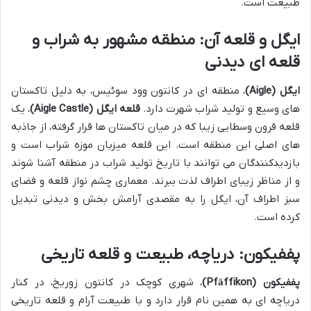
طبیعت است.
ایگل و قلعه آن: منطقه مشهور به شراب و
قلعه ای دیدنی
ایگل (Aigle)
، منطقه ای در کانتون وود سوئیس، به دلیل تاکستان
های وسیع و تولید شراب شهرت دارد.
قلعه ایگل (Aigle Castle)
، یک
قلعه قرون وسطایی زیبا که در میان تاکستان ها قرار گرفته، از جاذبه
های اصلی این منطقه است. این قلعه میزبان موزه شراب است و
بازدیدکنندگان می توانند با تاریخ تولید شراب در منطقه آشنا شوند
و از مناظر زیبای اطراف لذت ببرند. معماری چشم نواز قلعه و فضای
سبز اطراف آن، ایگل را به مقصدی آرامش بخش و دیدنی تبدیل
کرده است.
پففیکون: دریاچه، طبیعت و قلعه تاریخی
پففیکون (Pfäffikon)
، شهری کوچک در کانتون زوریخ، در کنار
دریاچه ای به همین نام قرار دارد و با طبیعت آرام و قلعه تاریخی