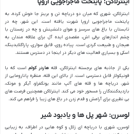
اینترلاکن: پایتخت ماجراجویی اروپا
اینترلاکن، شهری که میان دو دریاچه تن و برینز جا خوش کرده، به
پایتخت ماجراجویی اروپا شهرت یافته است. این شهر، چه در
تابستان با باغ های سرسبز و هوای دلنشینش و چه در زمستان با
چشم اندازهای برفی اش، مقصدی ایده آل برای علاقه مندان به
هیجان و طبیعت گردی است. پیاده روی، قایق سواری، پاراگلایدینگ،
اسکی و بسیاری فعالیت های دیگر در اینجا در دسترس هستند.
یکی از جاذبه های برجسته اینترلاکن، قله
هاردر کولم
است که با
فونیکولار قابل دسترسی است. از بالای این قله، منظره پانارومایی از
شهر، دریاچه ها و قله های آلپ مانند یونگفراو، آیگر و مونک،
بازدیدکنندگان را مسحور خود می کند. اینترلاکن همچنین فرصت های
بی نظیری برای آرامش و قدم زدن در باغ های زیبا را فراهم می کند.
لوسرن: شهر پل ها و یادبود شیر
لوسرن، شهری با دریاچه ای زلال و کوه هایی در اطراف، به زیبایی