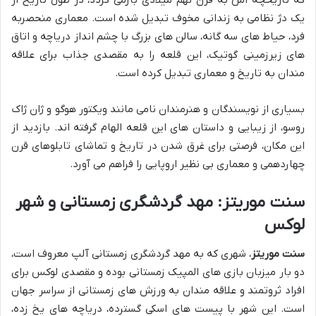
که تاریخچه اش به قرن نهم میلادی بازمی گردد، در طول تاریخ از
یک دژ نظامی به زندانی مخوف تبدیل شده است. معماری منحصربه
فرد، حیاط های سه گانه، سالن های بزرگ با چشم انداز دریاچه و اتاق
های زیرزمینی گوتیک، این قلعه را به مقصدی جذاب برای علاقه
مندان به تاریخ و معماری تبدیل کرده است.
بسیاری از نویسندگان و هنرمندان نامی مانند ویکتور هوگو و ژان ژاک
روسو، از زیبایی و داستان های این قلعه الهام گرفته اند. بازدید از
این مکان، فرصتی برای غرق شدن در تاریخ و تماشای تابلوهای قرن
چهاردهمی و معماری بی نظیر اروپایی را فراهم می آورد.
سنت موریتز: مهد گردشگری زمستانی و شهر
لوکس
سنت موریتز
، شهری که به مهد گردشگری زمستانی آلپ معروف است،
دو بار میزبان بازی های المپیک زمستانی بوده و مقصدی لوکس برای
افراد ثروتمند و علاقه مندان به ورزش های زمستانی از سراسر جهان
است. این شهر با پیست های اسکی گسترده، دریاچه های یخ زده،