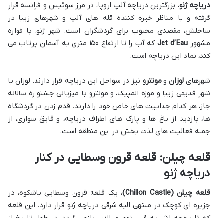
دریاچه ژنو
، بزرگترین دریاچه آلپ اروپا، در مرز سوئیس و فرانسه قرار
گرفته و با مناظر خیره کننده قله های آلپ و شهرهای زیبا در
ساحلش، مقصدی محبوب برای گردشگران است. شهر ژنو، با فواره
مشهور
Jet d’Eau
که آب را تا ارتفاع ۱۵۰ متری به آسمان پرتاب می
کند، نماد این دریاچه است.
شهرهای
لوزان
و
مونترو
نیز در سواحل این دریاچه قرار دارند. لوزان با
شهر قدیمی زیبا و موزه المپیک، و مونترو با میزبانی جشنواره سالانه
جاز، هر کدام جذابیت های خاص خود را دارند. قدم زدن در گردشگاه
ها، بازدید از باغ ها و پارک های اطراف دریاچه، و قایق سواری، از
جمله فعالیت های لذت بخش در این منطقه است.
قلعه چیلن: قلعه قرون وسطایی در کنار
دریاچه ژنو
قلعه چیلن (Chillon Castle)
، یک قلعه قرون وسطایی باشکوه، در
جزیره ای کوچک در منتهی الیه شرقی دریاچه ژنو قرار دارد. این قلعه