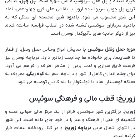
خیره کننده و پل های سرپوشیده اش شهره است.
پل چپل
، قدیمی
ترین پل چوبی سرپوشیده اروپا با نقاشی های قرن چهاردهمی، نماد
این شهر محسوب می شود.
یادبود شیر
، مجسمه ای سنگی که به
یادبود سربازان سوئیسی کشته شده در انقلاب فرانسه ساخته شده،
نیز از دیگر جاذبه های تأثیرگذار لوسرن است.
موزه حمل ونقل سوئیس
با نمایش انواع وسایل حمل ونقل، از قطار
تا فضاپیما، برای خانواده ها جذابیت زیادی دارد. دریاچه لوسرن نیز
فرصت قایق سواری و لذت بردن از مناظر اطراف را فراهم می آورد.
برای چشم اندازی کامل از شهر و دریاچه، سفر به
کوه ریگی
، معروف به
«ملکه کوهستان ها»، با فونیکولار یا تله کابین توصیه می شود.
زوریخ: قطب مالی و فرهنگی سوئیس
زوریخ، بزرگترین شهر سوئیس، فراتر از یک مرکز مالی جهانی است و
گنجینه ای غنی از فرهنگ و هنر را در خود جای داده است. این شهر
در انتهای شمال غربی
دریاچه زوریخ
و در کنار رودخانه لیمات قرار
گرفته است.