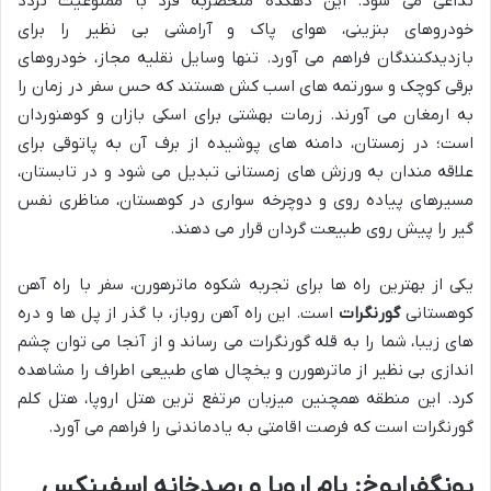
تداعی می شود. این دهکده منحصربه فرد با ممنوعیت تردد
خودروهای بنزینی، هوای پاک و آرامشی بی نظیر را برای
بازدیدکنندگان فراهم می آورد. تنها وسایل نقلیه مجاز، خودروهای
برقی کوچک و سورتمه های اسب کش هستند که حس سفر در زمان را
به ارمغان می آورند. زرمات بهشتی برای اسکی بازان و کوهنوردان
است؛ در زمستان، دامنه های پوشیده از برف آن به پاتوقی برای
علاقه مندان به ورزش های زمستانی تبدیل می شود و در تابستان،
مسیرهای پیاده روی و دوچرخه سواری در کوهستان، مناظری نفس
گیر را پیش روی طبیعت گردان قرار می دهند.
یکی از بهترین راه ها برای تجربه شکوه ماترهورن، سفر با راه آهن
کوهستانی
گورنگرات
است. این راه آهن روباز، با گذر از پل ها و دره
های زیبا، شما را به قله گورنگرات می رساند و از آنجا می توان چشم
اندازی بی نظیر از ماترهورن و یخچال های طبیعی اطراف را مشاهده
کرد. این منطقه همچنین میزبان مرتفع ترین هتل اروپا، هتل کلم
گورنگرات است که فرصت اقامتی به یادماندنی را فراهم می آورد.
یونگفرایوخ: بام اروپا و رصدخانه اسفینکس