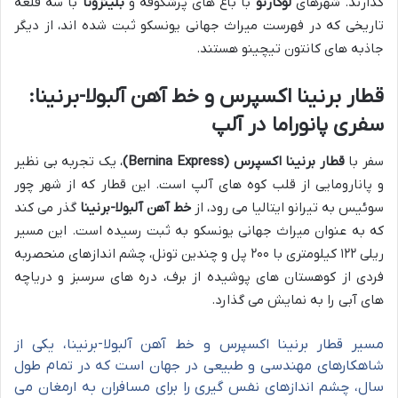
گذارند. شهرهای
لوکارنو
با باغ های پرشکوفه و
بلینزونا
با سه قلعه
تاریخی که در فهرست میراث جهانی یونسکو ثبت شده اند، از دیگر
جاذبه های کانتون تیچینو هستند.
قطار برنینا اکسپرس و خط آهن آلبولا-برنینا:
سفری پانوراما در آلپ
سفر با
قطار برنینا اکسپرس (Bernina Express)
، یک تجربه بی نظیر
و پانارومایی از قلب کوه های آلپ است. این قطار که از شهر چور
سوئیس به تیرانو ایتالیا می رود، از
خط آهن آلبولا-برنینا
گذر می کند
که به عنوان میراث جهانی یونسکو به ثبت رسیده است. این مسیر
ریلی ۱۲۲ کیلومتری با ۲۰۰ پل و چندین تونل، چشم اندازهای منحصربه
فردی از کوهستان های پوشیده از برف، دره های سرسبز و دریاچه
های آبی را به نمایش می گذارد.
مسیر قطار برنینا اکسپرس و خط آهن آلبولا-برنینا، یکی از
شاهکارهای مهندسی و طبیعی در جهان است که در تمام طول
سال، چشم اندازهای نفس گیری را برای مسافران به ارمغان می