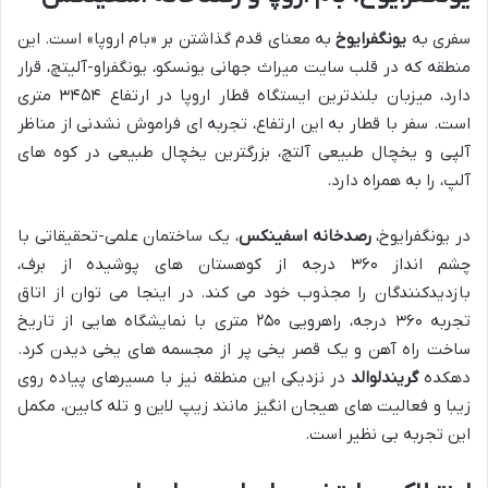
سفری به
یونگفرایوخ
به معنای قدم گذاشتن بر «بام اروپا» است. این
منطقه که در قلب سایت میراث جهانی یونسکو، یونگفراو-آلیتچ، قرار
دارد، میزبان بلندترین ایستگاه قطار اروپا در ارتفاع ۳۴۵۴ متری
است. سفر با قطار به این ارتفاع، تجربه ای فراموش نشدنی از مناظر
آلپی و یخچال طبیعی آلتچ، بزرگترین یخچال طبیعی در کوه های
آلپ، را به همراه دارد.
در یونگفرایوخ،
رصدخانه اسفینکس
، یک ساختمان علمی-تحقیقاتی با
چشم انداز ۳۶۰ درجه از کوهستان های پوشیده از برف،
بازدیدکنندگان را مجذوب خود می کند. در اینجا می توان از اتاق
تجربه ۳۶۰ درجه، راهرویی ۲۵۰ متری با نمایشگاه هایی از تاریخ
ساخت راه آهن و یک قصر یخی پر از مجسمه های یخی دیدن کرد.
دهکده
گریندلوالد
در نزدیکی این منطقه نیز با مسیرهای پیاده روی
زیبا و فعالیت های هیجان انگیز مانند زیپ لاین و تله کابین، مکمل
این تجربه بی نظیر است.