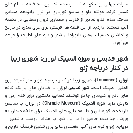
میراث جهانی یونسکو به ثبت رسیده اند. این سه قلعه با نام های
کستل گرند، مونته بلو و ساسو کوربارو، در قرن پانزدهم میلادی
ساخته شده اند و نمادی از قدرت و معماری قرون وسطایی در منطقه
آلپ هستند. بازدید از این قلعه ها، فرصتی برای غرق شدن در تاریخ
و تماشای چشم اندازهای پانوراما از شهر و دره های اطراف را فراهم
می آورد.
شهر قدیمی و موزه المپیک لوزان: شهری زیبا
در کنار دریاچه ژنو
لوزان (Lausanne)
، شهری زیبا در کنار دریاچه ژنو و مقر کمیته بین
المللی المپیک است.
شهر قدیمی لوزان
با خیابان های باریک، کافه
های دنج و کلیسای جامع گوتیک، فضایی دلنشین برای قدم زدن و
کاوش دارد.
موزه المپیک (Olympic Museum)
در لوزان، با نمایش
تاریخچه، قهرمانان و فلسفه بازی های المپیک، برای علاقه مندان به
ورزش جذابیت خاصی دارد. این شهر با مناظر دوست داشتنی از
دریاچه ژنو و کوه های آلپ، مقصدی عالی برای تلفیق فرهنگ، تاریخ و