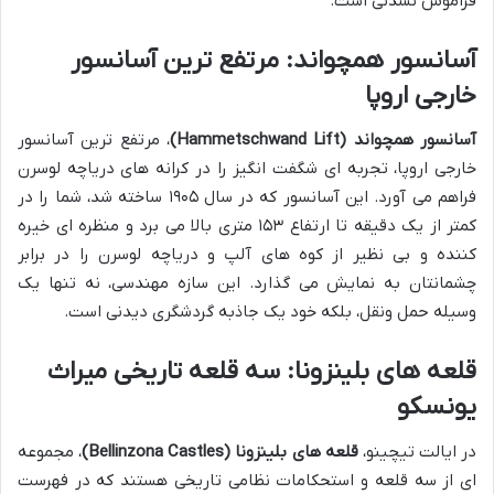
فراموش نشدنی است.
آسانسور همچواند: مرتفع ترین آسانسور
خارجی اروپا
آسانسور همچواند (Hammetschwand Lift)
، مرتفع ترین آسانسور
خارجی اروپا، تجربه ای شگفت انگیز را در کرانه های دریاچه لوسرن
فراهم می آورد. این آسانسور که در سال ۱۹۰۵ ساخته شد، شما را در
کمتر از یک دقیقه تا ارتفاع ۱۵۳ متری بالا می برد و منظره ای خیره
کننده و بی نظیر از کوه های آلپ و دریاچه لوسرن را در برابر
چشمانتان به نمایش می گذارد. این سازه مهندسی، نه تنها یک
وسیله حمل ونقل، بلکه خود یک جاذبه گردشگری دیدنی است.
قلعه های بلینزونا: سه قلعه تاریخی میراث
یونسکو
در ایالت تیچینو،
قلعه های بلینزونا (Bellinzona Castles)
، مجموعه
ای از سه قلعه و استحکامات نظامی تاریخی هستند که در فهرست