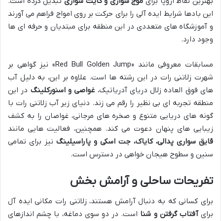
بهترین نقاط اروپا برای
موج سواری و کایت سواری
تبدیل کرده است.
این بادها شرایط ایده آلی را برای حرکت بر روی امواج فراهم می آورند
و آموزشگاه های متعددی در این منطقه برای مبتدیان و حرفه ای ها
وجود دارد.
مسابقات معروفی مانند «Red Bull Golden Jump» نیز گواهی بر
شهرت زلاتنی رات در این رشته ها است. علاوه بر این، به دلیل آب
های فوق العاده زلال دریای آدریاتیک،
غواصی و اسنورکلینگ
در این
منطقه تجربه ای بی نظیر را رقم می زند. دنیای زیر آب زلاتنی رات با
گونه های دریایی متنوع و صخره های مرجانی، غواصان را به کشف
زیبایی های پنهان دعوت می کند. همچنین، فعالیت هایی مانند
قایق سواری پدالی، کایاک، جت اسکی و پاراسیلینگ
نیز برای تمامی
سنین و سطوح هیجان خواهی در دسترس است.
تفریحات ساحلی و آرامش بخش
برای کسانی که به دنبال آرامش هستند، زلاتنی رات مکانی ایده آل
برای
آفتاب گرفتن و شنا
است. در دو سوی دماغه، با چشم اندازهای