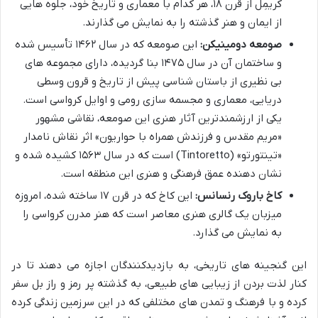
کریمِل از قرن ۱۸، هر کدام با معماری و تاریخ خود، جلوه هایی
از ایمان و هنر گذشته را به نمایش می گذارند.
صومعه دومینیکن:
این صومعه که در سال ۱۴۶۲ تأسیس شده
و ساختمان آن در سال ۱۴۷۵ بنا گردیده، دارای مجموعه های
بی نظیری از باستان شناسی پیش از تاریخ و قرون وسطی
دریایی، معماری و مجسمه سازی رومی و اوایل کرواسی است.
یکی از ارزشمندترین آثار هنری این صومعه، نقاشی مشهور
«مریم مقدس و فرزندش همراه با حواریون» اثر نقاش نامدار
«تینتورتو» (Tintoretto) است که در سال ۱۵۶۳ کشیده شده و
نشان دهنده عمق فرهنگی و هنری این منطقه است.
کاخ باروک رنسانس:
این کاخ که در قرن ۱۷ ساخته شده، امروزه
میزبان یک گالری هنری معاصر است که هنر مدرن کرواسی را
به نمایش می گذارد.
این گنجینه های تاریخی، به بازدیدکنندگان اجازه می دهند تا در
کنار لذت بردن از زیبایی های طبیعی، به گذشته پر رمز و راز بل سفر
کرده و با فرهنگ و تمدن های مختلفی که در این سرزمین زندگی کرده