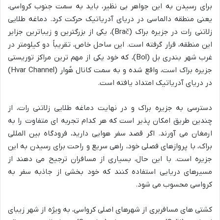
برای رسیدن به این جواهر بی نظیر، باید به سمت جنوب کرواسی،
یعنی منطقه دالماسی در دریای آدریاتیک حرکت کرد. دماغه طلایی
زلاتنی رات در جزیره براک (Brač)، یکی از بزرگترین و زیباترین جزایر
این منطقه، قرار گرفته است. این ساحل خاص، تقریباً دو کیلومتر در
غرب شهر بندری بل (Bol)، که خود یکی از مهم ترین مراکز توریستی
جزیره براک است، واقع شده و به سمت کانال هُوار (Hvar Channel)
در دریای آدریاتیک امتداد یافته است.
دسترسی به جزیره براک و در نهایت دماغه طلایی زلاتنی رات، از
چندین طریق امکان پذیر است که هر کدام تجربه ای متفاوت را به
ارمغان می آورند. اگر قصد سفر هوایی دارید، فرودگاه بین المللی
براک، با پروازهای فصلی خود، راهی سریع و راحت برای رسیدن به این
جزیره است. با این حال، بسیاری از مسافران ترجیح می دهند از
مسیرهای دریایی استفاده کنند که خود بخشی از جاذبه سفر به
کرواسی محسوب می شود.
کشتی های مسافربری از شهرهای اصلی کرواسی، به ویژه از شهر زیبای