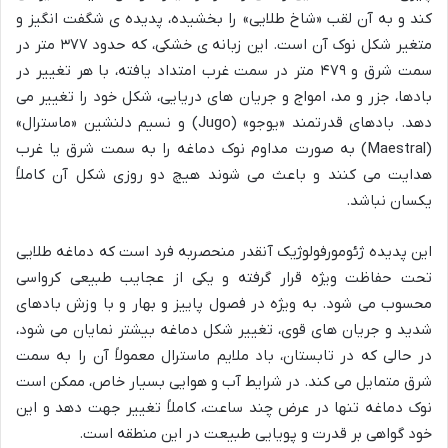
کند و به آن لقب «شاخ طلایی» را بخشیده، پدیده ی شگفت انگیز و
متغیر شکل نوک آن است. این زبانه ی خشکی، که حدود ۳۷۷ متر در
سمت شرق و ۴۷۹ متر در سمت غرب امتداد یافته، با هر تغییر در
بادها، جزر و مد، امواج و جریان های دریایی، شکل خود را تغییر می
دهد. بادهای قدرتمند «یوجو» (Jugo) و نسیم دلنشین «ماسترال»
(Maestral) به صورت مداوم نوک دماغه را به سمت شرق یا غرب
هدایت می کنند و باعث می شوند هیچ دو روزی شکل آن کاملاً
یکسان نباشد.
این پدیده ژئومورفولوژیک آنقدر منحصربه فرد است که دماغه طلایی
تحت حفاظت ویژه قرار گرفته و یکی از عجایب طبیعی کرواسی
محسوب می شود. به ویژه در فصول پاییز و بهار و با وزش بادهای
شدید و جریان های قوی، تغییر شکل دماغه بیشتر نمایان می شود،
در حالی که در تابستان، باد ملایم ماسترال معمولاً آن را به سمت
شرق متمایل می کند. در شرایط آب و هوایی بسیار خاص، ممکن است
نوک دماغه تنها در عرض چند ساعت، کاملاً تغییر جهت دهد و این
خود گواهی بر قدرت و پویایی طبیعت در این منطقه است.