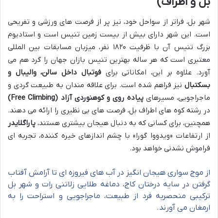
بل و اطراف)
شهر بل، فراتر از سواحل خود، نیز پر از فرصت های ورزشی و تفریحی
است. این شهر دارای بیش از بیست زمین تنیس است و استادیوم
بزرگ تنیس آن با ظرفیت ۱۸۲۰ نفر، میزبان مسابقات بین المللی
معتبری است که هر ساله بهترین تنیس بازان جهان را گرد هم می
آورد. علاوه بر این، امکاناتی برای
فوتبال داخل سالن، والیبال و
بسکتبال
نیز فراهم شده است. برای علاقه مندان به طبیعت گردی و
ماجراجویی، مسیرهای
پیاده روی و کوهنوردی آزاد (Free Climbing)
در رشته کوه های اطراف بل، فرصت های بی نظیری را ارائه می دهند.
همچنین، برای کسانی که به دنبال هیجان بیشتری هستند،
پاراگلایدر
از ارتفاعات «ویدووا گورا» با چشم اندازهای خیره کننده، تجربه ای
فراموش نشدنی خواهد بود.
از موج سواری هیجان انگیز در آب های فیروزه ای تا آرامش آفتاب
گرفتن در سایه درختان کاج، دماغه طلایی زلاتنی رات و شهر بل
ترکیبی منحصربه فرد از طبیعت، ماجراجویی و استراحت را به
ارمغان می آورند.