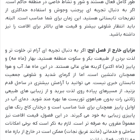
طور کامل فعال هستند و شور و نشاط خاصی در منطقه حاکم است.
اگر به دنبال تجربه ای پرجنب وجوش و استفاده حداکثری از
تفریحات تابستانی هستید، این زمان برای شما مناسب است. البته،
باید انتظار شلوغی بیشتر و قیمت های بالاتر برای اقامت را نیز
داشته باشید.
مزایای خارج از فصل اوج:
اگر به دنبال تجربه ای آرام تر، خلوت تر و
لذت بردن از طبیعت بکر و سکوت منطقه هستید، بهار (ماه مه) و
پاییز (ماه اکتبر) گزینه های عالی هستند. در این ماه ها، آب و هوا
همچنان دلنشین است، اما از گرمای شدید و شلوغی جمعیت
تابستان خبری نیست. می توانید با آرامش بیشتری در ساحل قدم
بزنید، از مسیرهای پیاده روی لذت ببرید و از زیبایی های طبیعی
زلاتنی رات بدون هیاهوی توریست ها بهره مند شوید. دمای آب در
اوایل پاییز همچنان برای شنا مناسب است و درختان کاج رنگ های
پاییزی زیبایی به خود می گیرند. در این فصول، قیمت اقامت نیز
معمولاً مقرون به صرفه تر است. لازم به ذکر است که برخی امکانات
ساحلی و خدماتی (مانند غریق نجات) ممکن است در خارج از بازه ماه
مه تا اکتبر فعال نباشند.