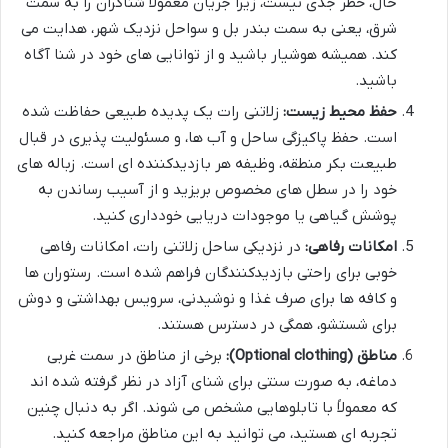
حال، خطر جدی نیست، زیرا جریان معمولاً شناگران را به سمت
شرق، یعنی به سمت بندر بل و سواحل نزدیک شهر، هدایت می
کند. همیشه هوشیار باشید و از توانایی های خود در شنا آگاه
باشید.
حفظ محیط زیست:
زلاتنی رات یک پدیده طبیعی حفاظت شده
است. حفظ پاکیزگی ساحل و آب ها، و مسئولیت پذیری در قبال
طبیعت بکر منطقه، وظیفه هر بازدیدکننده ای است. زباله های
خود را در سطل های مخصوص بریزید و از آسیب رساندن به
پوشش گیاهی یا موجودات دریایی خودداری کنید.
امکانات رفاهی:
در نزدیکی ساحل زلاتنی رات، امکانات رفاهی
خوبی برای راحتی بازدیدکنندگان فراهم شده است. رستوران ها
و کافه ها برای صرف غذا و نوشیدنی، سرویس بهداشتی و دوش
برای شستشو، همگی در دسترس هستند.
مناطق (Optional clothing):
برخی از مناطق در سمت غربی
دماغه، به صورت سنتی برای شنای آزاد در نظر گرفته شده اند
که معمولاً با تابلوهایی مشخص می شوند. اگر به دنبال چنین
تجربه ای هستید، می توانید به این مناطق مراجعه کنید.