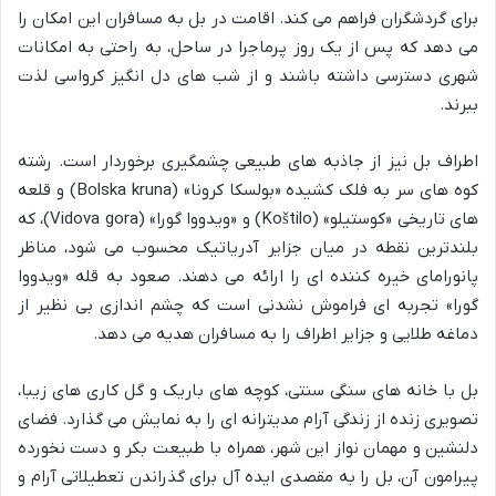
برای گردشگران فراهم می کند. اقامت در بل به مسافران این امکان را
می دهد که پس از یک روز پرماجرا در ساحل، به راحتی به امکانات
شهری دسترسی داشته باشند و از شب های دل انگیز کرواسی لذت
ببرند.
اطراف بل نیز از جاذبه های طبیعی چشمگیری برخوردار است. رشته
کوه های سر به فلک کشیده «بولسکا کرونا» (Bolska kruna) و قلعه
های تاریخی «کوستیلو» (Koštilo) و «ویدووا گورا» (Vidova gora)، که
بلندترین نقطه در میان جزایر آدریاتیک محسوب می شود، مناظر
پانورامای خیره کننده ای را ارائه می دهند. صعود به قله «ویدووا
گورا» تجربه ای فراموش نشدنی است که چشم اندازی بی نظیر از
دماغه طلایی و جزایر اطراف را به مسافران هدیه می دهد.
بل با خانه های سنگی سنتی، کوچه های باریک و گل کاری های زیبا،
تصویری زنده از زندگی آرام مدیترانه ای را به نمایش می گذارد. فضای
دلنشین و مهمان نواز این شهر، همراه با طبیعت بکر و دست نخورده
پیرامون آن، بل را به مقصدی ایده آل برای گذراندن تعطیلاتی آرام و