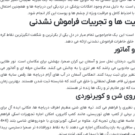
 است. به دلیل عدم وجود امکانات پزشکی در نزدیکی این دریاچه ها و همچنین احتمال
 احتیاط کامل و مراقبت ویژه از چشم ها و پوست این کار انجام شود.
الیت ها و تجربیات فراموش نشدنی
ه است؛ این یک ماجراجویی تمام عیار در دل یکی از بکرترین و شگفت انگیزترین نقاط کره
 خلق خاطرات فراموش نشدنی ارائه می دهد.
 آماتور
لایی، درختان نخل سبز و آسمان بی کران صحرا، بهشتی برای عکاسان است. نور طلایی
ی جادویی می پاشد که هر لنزی را به چالش می کشد. عکاسان حرفه ای و آماتور می
ظیر برای ثبت پیدا کنند. انعکاس آسمان در آب های آرام دریاچه ها، رقص سایه های
 صورتی فام، همگی لحظاتی را خلق می کنند که شایسته ثبت شدن هستند. بهترین زمان
 که نور ملایم تر و رنگ ها زنده تر هستند.
روی شن و کویرنوردی
ظیری را فراهم می کند. تپه های شنی عظیم اطراف دریاچه ها، مکانی ایده آل برای
 شن (Sandboarding) هستند. در برخی از کمپ های توریستی، مانند کمپ گابرون، امکان اجاره تجهیزات اسکی فراهم
است و می توان لحظات سرشار از آدرنالین را بر روی ماسه های روان تجربه کرد. علاوه بر اسکی، کویرنوردی با خودروهای شاسی بلند (4×4
ای سافاری به بازدیدکنندگان اجازه می دهند تا به نقاط دورافتاده تر صحرا دسترسی پیدا
سی فرصت دیدن آن ها را پیدا می کند، لذت ببرند.