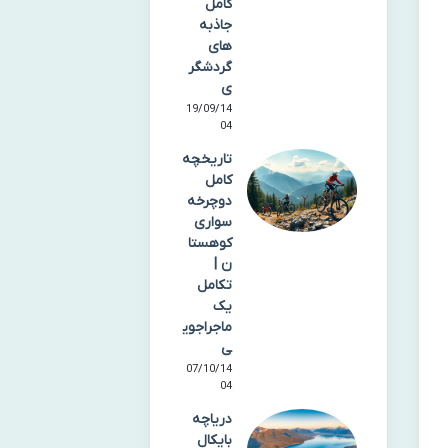
کامل
جاذبه
های
گردشگر
ی
19/09/14
04
تاریخچه
کامل
دوچرخه
سواری
کوهستا
ن |
تکامل
یک
ماجراجوی
ی
07/10/14
04
دریاچه
بایکال