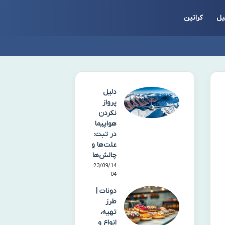
یل
کراتین
دلیل
پرواز
نکردن
هواپیما
در تبت:
علت‌ها و
چالش‌ها
23/09/14
04
دونات |
طرز
تهیه،
انواع و