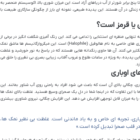
 پنج برابر شورتر از آب دریاهای آزاد است. این میزان شوری بالا، اکوسیستم منحصر به
 زندگی در آن هستند. این پدیده طبیعی، نمونه ای بارز از چگونگی سازگاری طبیعت با
 یا قرمز است؟
ه تنهایی منظره ای استثنایی را تداعی می کند. این رنگ آمیزی شگفت انگیز در برخی از
دریاچه های اوباری، حاصل فعالیت جلبک ها و باکتری های خاصی به نام هالوفیل (Halophile) است. این میکروارگانیسم ها عاشق نمک
کثیر می کنند. آن ها حاوی رنگدانه هایی هستند که در پاسخ به نور خورشید و غلظت
 این پدیده، به ویژه در ساعات طلوع و غروب آفتاب، زیبایی بصری بی نظیری را خلق می
د.
ای اوباری
ی، چگالی بالای آن است که باعث می شود افراد به راحتی روی آب شناور بمانند. این
ا با این تفاوت که در اینجا شما در دل یک صحرای وسیع هستید. غلظت بالای نمک ها
 را به میزان قابل توجهی افزایش می دهد. این افزایش چگالی، نیروی شناوری بیشتری
effor در آب های اوباری، تجربه ای خاص و به یاد ماندنی است. غلظت بی نظیر نمک ها،
 در قلب صحرا تبدیل کرده است.»
 ها، حتی برای کسانی که به خوبی شنا بلد نیستند، به یک تجربه هیجان انگیز تبدیل