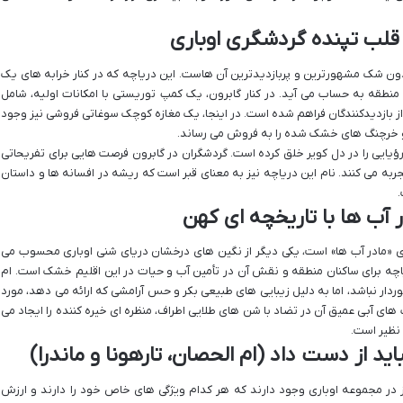
ن شک مشهورترین و پربازدیدترین آن هاست. این دریاچه که در کنار خرابه های یک
نطقه به حساب می آید. در کنار گابرون، یک کمپ توریستی با امکانات اولیه، شامل
 از بازدیدکنندگان فراهم شده است. در اینجا، یک مغازه کوچک سوغاتی فروشی نیز وجود
و خرچنگ های خشک شده را به فروش می رساند.
 رؤیایی را در دل کویر خلق کرده است. گردشگران در گابرون فرصت هایی برای تفریحاتی
ربه می کنند. نام این دریاچه نیز به معنای قبر است که ریشه در افسانه ها و داستان
.
Umm ) که نام آن به معنای «مادر آب ها» است، یکی دیگر از نگین های درخشان دریای شنی اوباری محسوب می
اچه برای ساکنان منطقه و نقش آن در تأمین آب و حیات در این اقلیم خشک است. ام
خوردار نباشد، اما به دلیل زیبایی های طبیعی بکر و حس آرامشی که ارائه می دهد، مورد
های آبی عمیق آن در تضاد با شن های طلایی اطراف، منظره ای خیره کننده را ایجاد می
نظیر است.
ید از دست داد (ام الحصان، تارهونا و ماندرا)
نیز در مجموعه اوباری وجود دارند که هر کدام ویژگی های خاص خود را دارند و ارزش