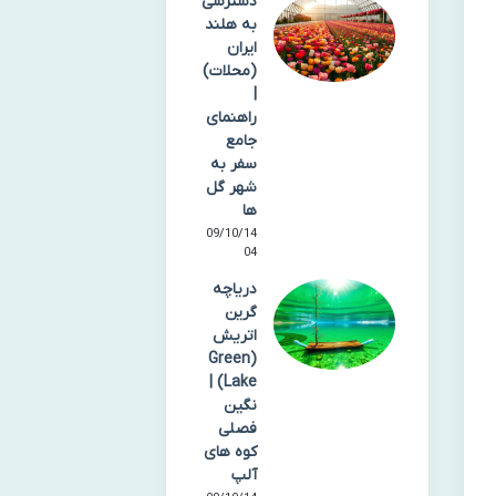
دسترسی
به هلند
ایران
(محلات)
|
راهنمای
جامع
سفر به
شهر گل
ها
09/10/14
04
دریاچه
گرین
اتریش
(Green
Lake) |
نگین
فصلی
کوه های
آلپ