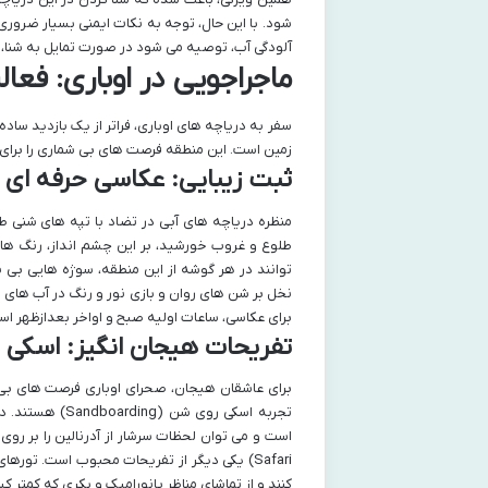
شود. با این حال، توجه به نکات ایمنی بسیار ضروری
آلودگی آب، توصیه می شود در صورت تمایل به شنا، با
ماجراجویی در اوباری: فع
سفر به دریاچه های اوباری، فراتر از یک بازدید ساد
زمین است. این منطقه فرصت های بی شماری را برای
ثبت زیبایی: عکاسی حرفه ای و
منظره دریاچه های آبی در تضاد با تپه های شنی ط
طلوع و غروب خورشید، بر این چشم انداز، رنگ های
توانند در هر گوشه از این منطقه، سوژه هایی بی ن
نخل بر شن های روان و بازی نور و رنگ در آب های
برای عکاسی، ساعات اولیه صبح و اواخر بعدازظهر است
تفریحات هیجان انگیز: اسکی 
برای عاشقان هیجان، صحرای اوباری فرصت های بی ن
تجربه اسکی روی
Safari) یکی دیگر از تفریحات محبوب است. توره
کنند و از تماشای مناظر پانورامیک و بکری که کمتر ک