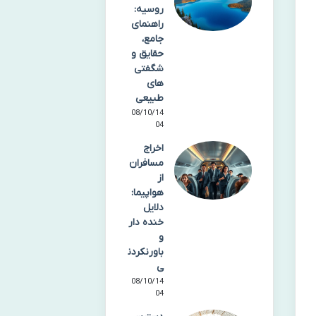
روسیه:
راهنمای
جامع،
حقایق و
شگفتی
های
طبیعی
08/10/14
04
اخراج
مسافران
از
هواپیما:
دلایل
خنده دار
و
باورنکردن
ی
08/10/14
04