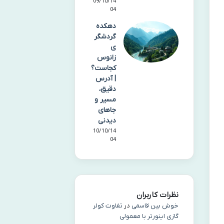
09/10/14
04
دهکده
گردشگر
ی
زانوس
کجاست؟
| آدرس
دقیق،
مسیر و
جاهای
دیدنی
10/10/14
04
نظرات کاربران
خوش بین قاسمی
در
تفاوت کولر
گازی اینورتر با معمولی