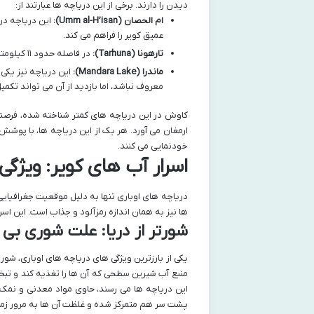
دیدن را دارند. برخی از این دریاچه ها عبارتند از:
ام الحصان (Umm al-H’isan):
این دریاچه در
عمیق کویر را فراهم می کند.
تارهونا (Tarhuna):
در فاصله حدود ۱۱ کیلومتری ام الحصان قرار دارد و به دلیل دوری از مسیرهای اصلی، بکرتر مانده است.
ماندرا (Mandara Lake):
این دریاچه نیز یکی
معروف نباشد، اما بازدید از آن می تواند تکمی
کاوش در این دریاچه های کمتر شناخته شده، فرصت
ارمغان می آورد. هر یک از این دریاچه ها، با پوش
خودنمایی می کنند.
اسرار آب های کویر: ویژگی
دریاچه های اوباری تنها به دلیل موقعیت جغرافیای
ها نیز به همان اندازه رمزآلود و جذاب است. این اسرار
شورتر از دریا: علت شوری بی 
یکی از بارزترین ویژگی های دریاچه های اوباری، شو
منبع آب شیرین سطحی که آن ها را تغذیه کند و تب
این دریاچه ها می رسند، حاوی مواد معدنی و نمک 
پشت سر هم متمرکز شده و غلظت آن ها به مرور زما