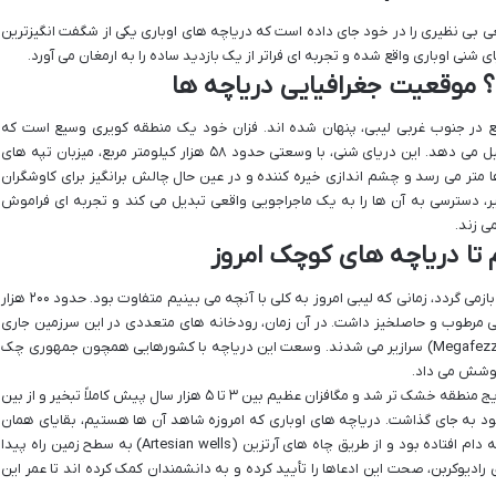
عی بی نظیری را در خود جای داده است که دریاچه های اوباری یکی از شگفت انگیزترین
 شنی اوباری واقع شده و تجربه ای فراتر از یک بازدید ساده را به ارمغان می آورد.
؟ موقعیت جغرافیایی دریاچه ها
های اوباری در منطقه فزان (Fezzan)، واقع در جنوب غربی لیبی، پنهان شده اند. فزان خود یک منطقه کویری وسیع است که
بخش قابل توجهی از آن را دریای شنی اوباری تشکیل می دهد. این دریای شنی، با وسعتی حدود ۵۸ هزار کیلومتر مربع، میزبان تپه های
 متر می رسد و چشم اندازی خیره کننده و در عین حال چالش برانگیز برای کاوشگران
ر، دسترسی به آن ها را به یک ماجراجویی واقعی تبدیل می کند و تجربه ای فراموش
ی زند.
م تا دریاچه های کوچک امروز
تاریخچه دریاچه های اوباری به دوران بسیار دوری بازمی گردد، زمانی که لیبی امروز به کلی با آنچه می بینیم متفاوت بود. حدود ۲۰۰ هزار
وایی مرطوب و حاصلخیز داشت. در آن زمان، رودخانه های متعددی در این سرزمین جاری
بودند که به یک دریاچه عظیم به نام مگافزان (Megafezzan) سرازیر می شدند. وسعت این دریاچه با کشورهایی همچون جمهوری چک
اما با گذشت زمان و تغییرات اقلیمی گسترده، به تدریج منطقه خشک تر شد و مگافزان عظیم بین ۳ تا ۵ هزار سال پیش کاملاً تبخیر و از بین
ز خود به جای گذاشت. دریاچه های اوباری که امروزه شاهد آن ها هستیم، بقایای همان
مگافزان هستند. آب آن ها در سفره های زیرزمینی به دام افتاده بود و از طریق چاه های آرتزین (Artesian wells) به سطح زمین راه پیدا
رادیوکربن، صحت این ادعاها را تأیید کرده و به دانشمندان کمک کرده اند تا عمر این