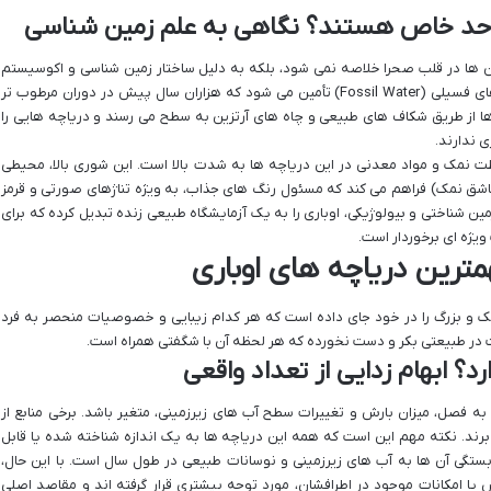
ین حد خاص هستند؟ نگاهی به علم زمین شناسی
 ها در قلب صحرا خلاصه نمی شود، بلکه به دلیل ساختار زمین شناسی و اکوسیستم
منحصربه فردشان است. آب این دریاچه ها از آب های فسیلی (Fossil Water) تأمین می شود که هزاران سال پیش در دوران مرطوب تر
ب ها از طریق شکاف های طبیعی و چاه های آرتزین به سطح می رسند و دریاچه هایی را
 ندارند.
ت نمک و مواد معدنی در این دریاچه ها به شدت بالا است. این شوری بالا، محیطی
اشق نمک) فراهم می کند که مسئول رنگ های جذاب، به ویژه تناژهای صورتی و قرمز
ین شناختی و بیولوژیکی، اوباری را به یک آزمایشگاه طبیعی زنده تبدیل کرده که برای
ژه ای برخوردار است.
ترین دریاچه های اوباری
ک و بزرگ را در خود جای داده است که هر کدام زیبایی و خصوصیات منحصر به فرد
ت در طبیعتی بکر و دست نخورده که هر لحظه آن با شگفتی همراه است.
د؟ ابهام زدایی از تعداد واقعی
 فصل، میزان بارش و تغییرات سطح آب های زیرزمینی، متغیر باشد. برخی منابع از
ی دیگر تا ۲۰ دریاچه نام می برند. نکته مهم این است که همه این دریاچه ها به یک اندازه شناخته شده یا قابل
بستگی آن ها به آب های زیرزمینی و نوسانات طبیعی در طول سال است. با این حال،
 یا امکانات موجود در اطرافشان، مورد توجه بیشتری قرار گرفته اند و مقاصد اصلی