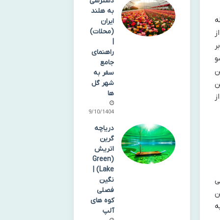
دسترسی
به هلند
ه
ایران
(محلات)
ز
|
ر
راهنمای
 گرفت. سو
جامع
ن
سفر به
شهر گل
ن
ها
ز
09/10/1404
دریاچه
گرین
اتریش
(Green
Lake) |
نگین
ی
فصلی
ن
کوه های
ه
آلپ