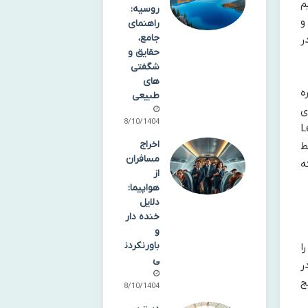
تقسیم
روسیه:
و
راهنمای
جامع،
ر
حقایق و
شگفتی
های
زیره
طبیعی
یری
08/10/1404
ی بتکده لیفنگ (Leifeng
اخراج
خط
مسافران
ه
از
هواپیما:
دلایل
خنده دار
و
باورنکردن
ا
ی
ر
ک خلیج
08/10/1404