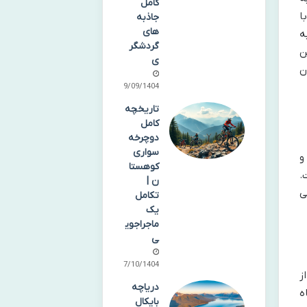
کامل
ا
جاذبه
های
ه
گردشگر
ن
ی
ن
19/09/1404
تاریخچه
کامل
دوچرخه
سواری
 و
کوهستا
.
ن |
ی
تکامل
یک
ماجراجوی
ی
07/10/1404
از
دریاچه
گاه
بایکال