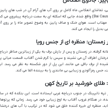
پاییز: جادوی انعکاس
ی، تماشای انعکاس ماه کامل بر روی آب های آرام آن در شب های پاییز
است. این صحنه در غرب گذرگاه بای (Bai Causeway) واقع شده، جایی که اسکله ای به سمت دریاچه پیشروی می ک
 مهتاب است. هوای خنک و صاف پاییز، به وضوح تصویر ماه را بر روی آ
بدیل را ایجاد می کند.
مستان: منظره ای از جنس رویا
انه گرفته، در زمستان و پس از بارش برف به یکی از زیباترین مناظر دریاچ
 درختان اطراف آن می نشیند و سپس با گرم شدن آفتاب، قسمت میانی پ
 از برف باقی می مانند، این پل از دور شکسته به نظر می رسد. ای
 حس رمزآلودی و زیبایی بی مانندی را به بیننده القا می کند.
 طلای خورشید بر تاریخ کهن
ز تپه نانپینگ در جنوب دریاچه غربی ایستاده است. این بتکده که در سا
 شده، در هنگام غروب آفتاب به اوج زیبایی خود می رسد. زمانی که پرتوها
ابد، منظره ای خیره کننده خلق می شود که در ترکیب با آب های درخشا