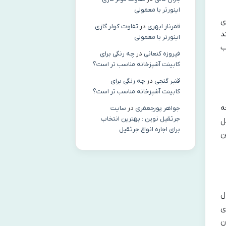
اینورتر با معمولی
ی
قمرناز ابهری
در
تفاوت کولر گازی
ند
اینورتر با معمولی
ب
فیروزه کنعانی
در
چه رنگی برای
کابینت آشپزخانه مناسب‌ تر است؟
قنبر گنجی
در
چه رنگی برای
کابینت آشپزخانه مناسب‌ تر است؟
ه
جواهر پورجعفری
در
سایت
جرثقیل نوین : بهترین انتخاب
ل
برای اجاره انواع جرثقیل
ن
ل
ی
ن