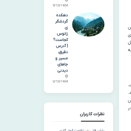
09/10/1404
دهکده
گردشگر
ن
ی
زانوس
ی
کجاست؟
ل
| آدرس
ه
دقیق،
مسیر و
جاهای
دیدنی
10/10/1404
.
.
ن
ر
نظرات کاربران
باران فانی
در
تفاوت کولر گازی