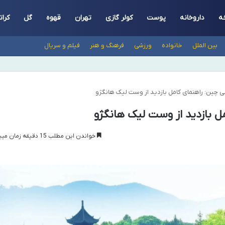
ه
داروخانه
پوست
کولر گازی
تهران
قهوه
گل
کرات
بین الملل
خانواده
ورزشی
فرهنگ و هنر
فیلم و سریال
ی چین: راهنمای کامل بازدید از وست لیک هانگژو
ل بازدید از وست لیک هانگژو
خواندن این مطلب 15 دقیقه زمان میبرد