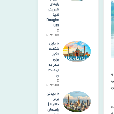
رازهای
شیرینی
لذیذ
Doughn
uts
21/09/1404
۱۰ دلیل
شگفت
انگیز
برای
سفر به
ازبکستا
و
ن
اث جهانی
20/09/1404
ی
۱۰ دیدنی
برتر
جاکارتا |
»
راهنمای
جاذبه