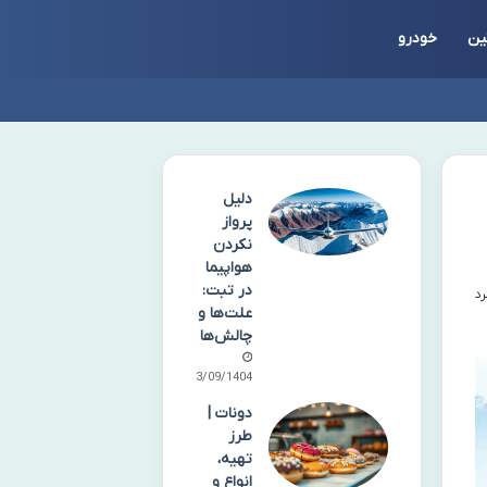
ین
خودرو
دلیل
پرواز
نکردن
هواپیما
در تبت:
علت‌ها و
چالش‌ها
23/09/1404
دونات |
طرز
تهیه،
انواع و