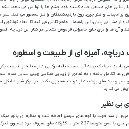
ا زیبایی های طبیعی خیره کننده خود چشم ها را نوازش می دهد، بلکه ب
ق بر ادبیات و هنر چین، روح بازدیدکنندگان را نیز مسحور می کند. سفر ب
و آرامش بی پایان. این راهنمای جامع تلاش می کند تا ابعاد گوناگون ای
 و آن ها را برای خلق خاطراتی فراموش نشدنی در کنار این دریاچه افسو
ک دریاچه، آمیزه ای از طبیعت و اسطوره
اچه غربی، که محلی ها آن را ژیهو (Xihu) می نامند، تنها یک پهنه آب نیست؛ بلکه ترکیبی هنرمندانه از طبیعت بکر
ن ها تکامل یافته و به نمادی از زیبایی شناسی چینی تبدیل شده است
ای سبز و تپه های پوشیده از درخت، همچون نگینی در مرکز شهر هانگژو م
ایش می گذارد.
ی بی نظیر
با مساحتی حدود 6.5 کیلومتر مربع، از سه جهت با کوه های سرسبز احاطه شده و منظره ای پانورامیک 
شکوه طبیعی را ارائه می دهد. این دریاچه کم عمق با عمق متوسط 2.27 متر، با گذرگاه های معروف خود همچون گذر