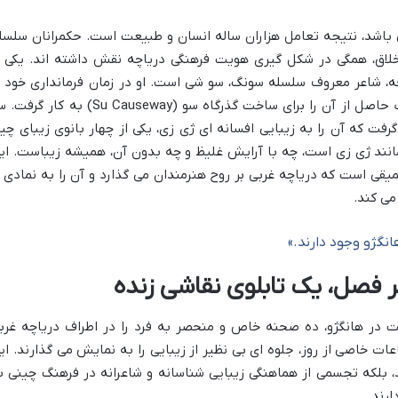
باشد، نتیجه تعامل هزاران ساله انسان و طبیعت است. حکمرانان سلسل
لاق، همگی در شکل گیری هویت فرهنگی دریاچه نقش داشته اند. یکی ا
، شاعر معروف سلسله سونگ، سو شی است. او در زمان فرمانداری خود ب
هانگژو، دستور به لایروبی دریاچه داد و خاک حاصل از آن را برای ساخت گذرگاه سو (Su Causeway) به کار
رفت که آن را به زیبایی افسانه ای ژی زی، یکی از چهار بانوی زیبای چی
مانند ژی زی است، چه با آرایش غلیظ و چه بدون آن، همیشه زیباست. ای
ی است که دریاچه غربی بر روح هنرمندان می گذارد و آن را به نمادی ا
می کند.
نگژو وجود دارند.»
ر فصل، یک تابلوی نقاشی زنده
ت در هانگژو، ده صحنه خاص و منحصر به فرد را در اطراف دریاچه غرب
ت خاصی از روز، جلوه ای بی نظیر از زیبایی را به نمایش می گذارند. ای
، بلکه تجسمی از هماهنگی زیبایی شناسانه و شاعرانه در فرهنگ چینی ب
ارند.