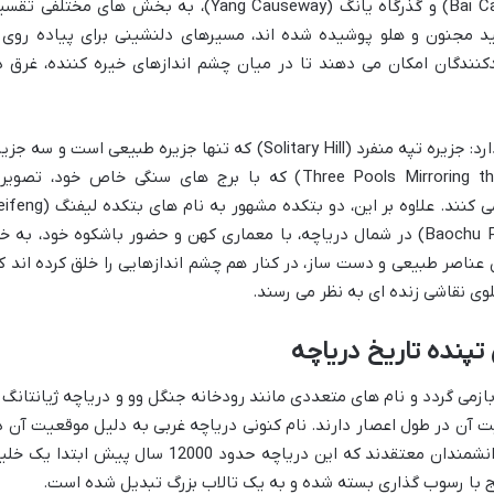
سو (Su Causeway)، گذرگاه بای (Bai Causeway) و گذرگاه یانگ (Yang Causeway)، به بخش های مختلفی 
ید مجنون و هلو پوشیده شده اند، مسیرهای دلنشینی برای پیاده روی 
دکنندگان امکان می دهند تا در میان چشم اندازهای خیره کننده، غرق د
درون دریاچه نیز سه جزیره مصنوعی وجود دارد: جزیره تپه منفرد (Solitary Hill) که تنها جزیره طبیعی است و سه ج
مصنوعی سه برکه آینه ای ماه (Three Pools Mirroring the Moon) که با برج های سنگی خاص خود، تصو
مسحورکننده از ماه را بر روی آب منعکس می کنند. علاوه بر این، دو بتکده مشهور به نام ها
Pagoda) در جنوب و بتکده باوچو (Baochu Pagoda) در شمال دریاچه، با معماری کهن و حضور باشکوه خود، به 
عناصر طبیعی و دست ساز، در کنار هم چشم اندازهایی را خلق کرده اند ک
لوی نقاشی زنده ای به نظر می رسند.
تپنده تاریخ دریاچه
زمی گردد و نام های متعددی مانند رودخانه جنگل وو و دریاچه ژیانتانگ ر
آن در طول اعصار دارند. نام کنونی دریاچه غربی به دلیل موقعیت آن د
غرب شهر هانگژو به آن اطلاق شده است. دانشمندان معتقدند که این دریاچه حدود 12000 سال پیش ابتدا ی
یج با رسوب گذاری بسته شده و به یک تالاب بزرگ تبدیل شده است.