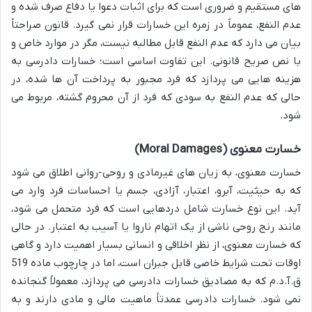
های مستقیم و ضروری است که برای اثبات دعوا یا دفاع صرف شده و
عدم النفع، عموماً در زمره این خسارات قرار نمی گیرد. قانون صراحتاً
بیان می دارد که عدم النفع قابل مطالبه نیست، مگر در موارد خاص و
با نص صریح قانونی. این تفاوت اساسی است؛ خسارات دادرسی به
هزینه هایی می پردازد که فرد مجبور به پرداخت آن ها شده، در
حالی که عدم النفع به سودی که فرد از آن محروم گشته، مربوط می
شود.
خسارت معنوی (Moral Damages)
خسارت معنوی، به زیان های غیرمادی و روحی-روانی اطلاق می شود
که به حیثیت، آبرو، اعتبار، آزادی، جسم یا احساسات فرد وارد می
آید. این نوع خسارت شامل دردهایی است که فرد متحمل می شود،
مانند رنج روحی ناشی از یک اتهام ناروا یا آسیب به اعتبار. در حالی
که خسارت معنوی، از نظر اخلاقی و انسانی بسیار اهمیت دارد و گاهی
اوقات تحت شرایط خاصی قابل جبران است، اما در چارچوب ماده 519
ق.آ.د.م که به مصادیق خسارات دادرسی می پردازد، معمولاً گنجانده
نمی شود. خسارات دادرسی عمدتاً ماهیت مالی و مادی دارند و به