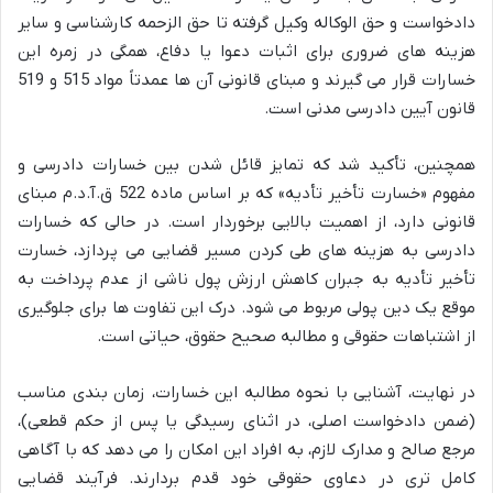
دادخواست و حق الوکاله وکیل گرفته تا حق الزحمه کارشناسی و سایر
هزینه های ضروری برای اثبات دعوا یا دفاع، همگی در زمره این
خسارات قرار می گیرند و مبنای قانونی آن ها عمدتاً مواد 515 و 519
قانون آیین دادرسی مدنی است.
همچنین، تأکید شد که تمایز قائل شدن بین خسارات دادرسی و
مفهوم «خسارت تأخیر تأدیه» که بر اساس ماده 522 ق.آ.د.م مبنای
قانونی دارد، از اهمیت بالایی برخوردار است. در حالی که خسارات
دادرسی به هزینه های طی کردن مسیر قضایی می پردازد، خسارت
تأخیر تأدیه به جبران کاهش ارزش پول ناشی از عدم پرداخت به
موقع یک دین پولی مربوط می شود. درک این تفاوت ها برای جلوگیری
از اشتباهات حقوقی و مطالبه صحیح حقوق، حیاتی است.
در نهایت، آشنایی با نحوه مطالبه این خسارات، زمان بندی مناسب
(ضمن دادخواست اصلی، در اثنای رسیدگی یا پس از حکم قطعی)،
مرجع صالح و مدارک لازم، به افراد این امکان را می دهد که با آگاهی
کامل تری در دعاوی حقوقی خود قدم بردارند. فرآیند قضایی