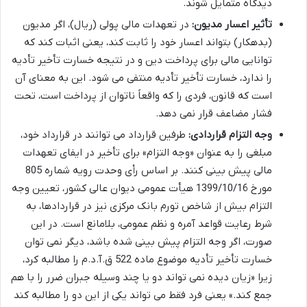
دیدگاه متمایل شوند.
تأثیر اعسار مدیون:
در تعهدات مالی پولی (ریال)، اگر مدیون
(بدهکار) بتواند اعسار خود را ثابت کند، یعنی اثبات کند که
توانایی مالی برای پرداخت دین و در نتیجه خسارت تأخیر تأدیه
را ندارد، خسارت تأخیر تأدیه منتفی می شود. این به معنای آن
است که قانون، فردی را که واقعاً ناتوان از پرداخت است، تحت
فشار مضاعف قرار نمی دهد.
وجه التزام قراردادی:
طرفین قرارداد می توانند در قرارداد خود،
مبلغی را به عنوان «وجه التزام» برای تأخیر در ایفای تعهدات
مالی پیش بینی کنند. بر اساس رأی وحدت رویه شماره 805
مورخ 1399/10/16 هیأت عمومی دیوان عالی کشور، تعیین وجه
التزام بیش از شاخص تورم بانک مرکزی نیز در قراردادها، به
شرط رعایت قواعد آمره و نظم عمومی، بلامانع است. در این
صورت، اگر وجه التزام پیش بینی شده باشد، دیگر نمی توان
خسارت تأخیر تأدیه موضوع ماده 522 ق.آ.د.م را مطالبه کرد،
زیرا «زیان دیده نمی تواند دو یا چند وسیله جبران ضرر را با هم
جمع کند.» یعنی فرد فقط می تواند یکی از این دو را مطالبه کند