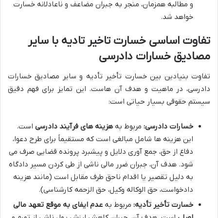
و مطالبه همزمان، منجر به جبران مضاعف و ناعادلانه خسارت
خواهد شد.
تفاوت اساسی خسارت تاخیر تادیه با سایر
مصادیق خسارات دادرسی
تفاوت بنیادین بین خسارت تأخیر تأدیه و سایر مصادیق خسارات
دادرسی، در ماهیت و هدف آن هاست. این تمایز برای فهم دقیق
سیستم حقوقی بسیار حیاتی است:
خسارات دادرسی:
مربوط به
هزینه های فرآیند دادرسی
است.
این هزینه ها شامل مبالغی است که مستقیماً برای طرح دعوا،
دفاع از حق، جمع آوری دلایل و پیشبرد پرونده قضایی صرف می
شود. هدف آن، جبران ضرر مالی ناشی از طی کردن مسیر دادگاه
به دلیل تقصیر یا اقدام ناحق طرف مقابل است (مانند هزینه
دادخواست، حق الوکاله وکیل، حق الزحمه کارشناسی).
خسارت تأخیر تأدیه:
مربوط به
عدم ایفای به موقع تعهد مالی
اصلی
است. هدف آن، جبران کاهش ارزش پول ناشی از تورم و