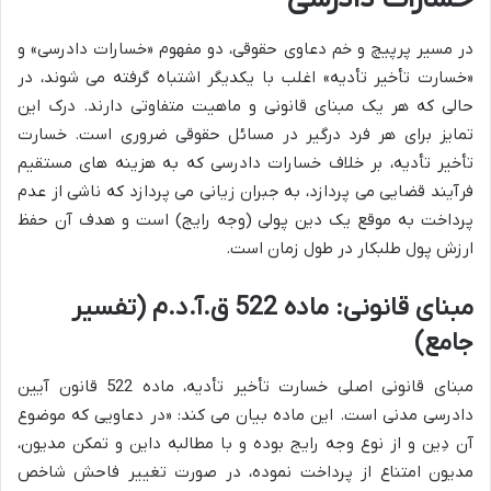
در مسیر پرپیچ و خم دعاوی حقوقی، دو مفهوم «خسارات دادرسی» و
«خسارت تأخیر تأدیه» اغلب با یکدیگر اشتباه گرفته می شوند، در
حالی که هر یک مبنای قانونی و ماهیت متفاوتی دارند. درک این
تمایز برای هر فرد درگیر در مسائل حقوقی ضروری است. خسارت
تأخیر تأدیه، بر خلاف خسارات دادرسی که به هزینه های مستقیم
فرآیند قضایی می پردازد، به جبران زیانی می پردازد که ناشی از عدم
پرداخت به موقع یک دین پولی (وجه رایج) است و هدف آن حفظ
ارزش پول طلبکار در طول زمان است.
مبنای قانونی: ماده 522 ق.آ.د.م (تفسیر
جامع)
مبنای قانونی اصلی خسارت تأخیر تأدیه، ماده 522 قانون آیین
دادرسی مدنی است. این ماده بیان می کند: «در دعاویی که موضوع
آن دِین و از نوع وجه رایج بوده و با مطالبه داین و تمکن مدیون،
مدیون امتناع از پرداخت نموده، در صورت تغییر فاحش شاخص