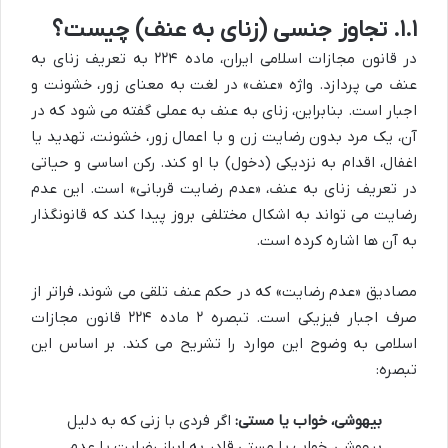
۱.۱. تجاوز جنسی (زنای به عنف) چیست؟
در قانون مجازات اسلامی ایران، ماده ۲۲۴ به تعریف زنای به
عنف می پردازد. واژه «عنف» در لغت به معنای زور، خشونت و
اجبار است. بنابراین، زنای به عنف به عملی گفته می شود که در
آن، یک مرد بدون رضایت زن و با اعمال زور، خشونت، تهدید یا
اغفال، اقدام به نزدیکی (دخول) با او کند. رکن اساسی و حیاتی
در تعریف زنای به عنف، «عدم رضایت قربانی» است. این عدم
رضایت می تواند به اشکال مختلفی بروز پیدا کند که قانونگذار
به آن ها اشاره کرده است.
مصادیق «عدم رضایت» که در حکم عنف تلقی می شوند، فراتر از
صرف اجبار فیزیکی است. تبصره ۲ ماده ۲۲۴ قانون مجازات
اسلامی به وضوح این موارد را تشریح می کند. بر اساس این
تبصره:
بیهوشی، خواب یا مستی:
اگر فردی با زنی که به دلیل
بیهوشی، خواب یا مستی قادر به ابراز رضایت یا عدم