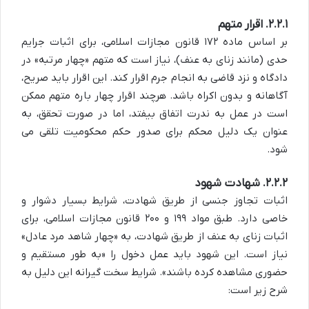
۲.۲.۱. اقرار متهم
بر اساس ماده ۱۷۲ قانون مجازات اسلامی، برای اثبات جرایم
حدی (مانند زنای به عنف)، نیاز است که متهم «چهار مرتبه» در
دادگاه و نزد قاضی به انجام جرم اقرار کند. این اقرار باید صریح،
آگاهانه و بدون اکراه باشد. هرچند اقرار چهار باره متهم ممکن
است در عمل به ندرت اتفاق بیفتد، اما در صورت تحقق، به
عنوان یک دلیل محکم برای صدور حکم محکومیت تلقی می
شود.
۲.۲.۲. شهادت شهود
اثبات تجاوز جنسی از طریق شهادت، شرایط بسیار دشوار و
خاصی دارد. طبق مواد ۱۹۹ و ۲۰۰ قانون مجازات اسلامی، برای
اثبات زنای به عنف از طریق شهادت، به «چهار شاهد مرد عادل»
نیاز است. این شهود باید عمل دخول را «به طور مستقیم و
حضوری مشاهده کرده باشند». شرایط سخت گیرانه این دلیل به
شرح زیر است: