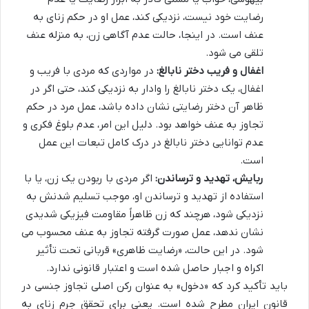
رضایت خود نیست، نزدیکی کند، عمل او در حکم زنای به
عنف است. در اینجا، حالت عدم آگاهی زن، به منزله عنف
تلقی می شود.
اغفال و فریب دختر نابالغ:
در مواردی که مردی با فریب و
اغفال، یک دختر نابالغ را وادار به نزدیکی کند، حتی اگر در
ظاهر آن دختر رضایتی نشان داده باشد، عمل مرد در حکم
تجاوز به عنف خواهد بود. دلیل این امر، عدم بلوغ فکری و
عدم توانایی دختر نابالغ در درک کامل تبعات این عمل
است.
ربایش، تهدید و ترساندن:
اگر مردی با ربودن یک زن، یا با
استفاده از تهدید و ترساندن او، موجب تسلیم شدنش به
نزدیکی شود، هرچند که زن ظاهراً مقاومت فیزیکی شدیدی
نشان ندهد، عمل صورت گرفته تجاوز به عنف محسوب می
شود. در این حالت، «رضایت ظاهری» قربانی تحت تأثیر
اکراه و اجبار حاصل شده است و اعتبار قانونی ندارد.
باید تأکید کرد که «دخول» به عنوان رکن اصلی تجاوز جنسی در
قانون ایران مطرح شده است. یعنی برای تحقق جرم زنای به