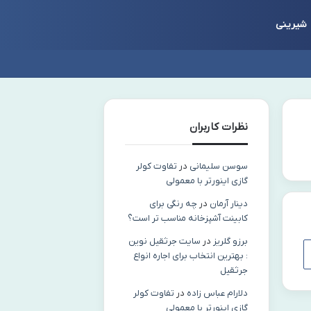
شیرینی
نظرات کاربران
سوسن سلیمانی
در
تفاوت کولر
گازی اینورتر با معمولی
دینار آرمان
در
چه رنگی برای
کابینت آشپزخانه مناسب‌ تر است؟
برزو گلریز
در
سایت جرثقیل نوین
: بهترین انتخاب برای اجاره انواع
جرثقیل
دلارام عباس زاده
در
تفاوت کولر
گازی اینورتر با معمولی