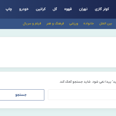
کولر گازی
تهران
قهوه
گل
کراتین
خودرو
چاپ
بین الملل
خانواده
ورزشی
فرهنگ و هنر
فیلم و سریال
د’ پیدا نمی شود. شاید جستجو کمک کند.
جستجو
برای: