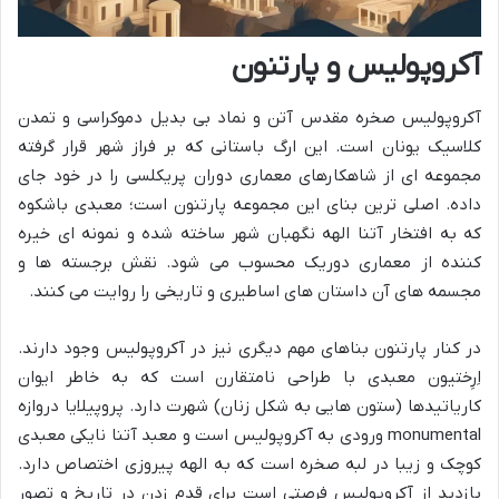
آکروپولیس و پارتنون
آکروپولیس صخره مقدس آتن و نماد بی بدیل دموکراسی و تمدن
کلاسیک یونان است. این ارگ باستانی که بر فراز شهر قرار گرفته
مجموعه ای از شاهکارهای معماری دوران پریکلسی را در خود جای
داده. اصلی ترین بنای این مجموعه پارتنون است؛ معبدی باشکوه
که به افتخار آتنا الهه نگهبان شهر ساخته شده و نمونه ای خیره
کننده از معماری دوریک محسوب می شود. نقش برجسته ها و
مجسمه های آن داستان های اساطیری و تاریخی را روایت می کنند.
در کنار پارتنون بناهای مهم دیگری نیز در آکروپولیس وجود دارند.
اِرِختیون معبدی با طراحی نامتقارن است که به خاطر ایوان
کاریاتیدها (ستون هایی به شکل زنان) شهرت دارد. پروپیلایا دروازه
monumental ورودی به آکروپولیس است و معبد آتنا نایکی معبدی
کوچک و زیبا در لبه صخره است که به الهه پیروزی اختصاص دارد.
بازدید از آکروپولیس فرصتی است برای قدم زدن در تاریخ و تصور