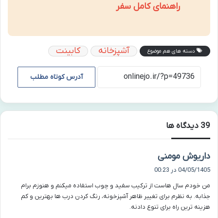
راهنمای کامل سفر
آشپزخانه
کابینت
دسته های هم موضوع
آدرس کوتاه مطلب
‫39 دیدگاه ها
گ
داریوش مومنی
ف
04/05/1405 در 00:23
ت
من خودم سال هاست از ترکیب سفید و چوب استفاده میکنم و هنوزم برام
:
جذابه. به نظرم برای تغییر ظاهر آشپزخونه، رنگ کردن درب ها بهترین و کم
هزینه ترین راه برای تنوع دادنه.