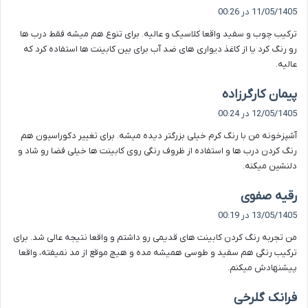
ف
11/05/1405 در 00:26
ت
ترکیب چوب و سفید واقعا کلاسیک و عالیه. برای تنوع هم میشه فقط درب ها
:
رو رنگ کرد یا از کاغذ دیواری های ضد آب برای بین کابینت ها استفاده کرد که
عالیه.
گ
پیمان کارگرزاده
ف
12/05/1405 در 00:24
ت
آشپزخونه من با رنگ کرم خیلی بزرگتر دیده میشه. برای تغییر دکوراسیون هم
:
رنگ کردن درب ها و استفاده از ظروف رنگی روی کابینت ها خیلی فضا رو شاد و
دلنشین میکنه.
گ
رقیه صفوی
ف
13/05/1405 در 00:19
ت
من تجربه رنگ کردن کابینت های قدیمی رو داشتم و واقعا نتیجه عالی شد. برای
:
ترکیب رنگی هم سفید و طوسی همیشه مده و هیچ موقع از مد نمیفته، واقعا
پیشنهادش میکنم.
گ
فرانک گلرخی