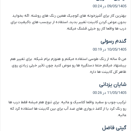
ف
09/05/1405 در 00:24
ت
بهترین کار برای آشپزخونه های کوچیک همین رنگ های روشنه. اگه بخواید
:
بدون عوض کردن کابینت تغییر بدید، استفاده از برچسب های باکیفیت برای
درب ها واقعا کار رو خیلی قشنگ میکنه.
گ
گندم رسولی
ف
10/05/1405 در 00:19
ت
من ۵ ساله از رنگ طوسی استفاده میکنم و هنوزم برام شیکه. برای تغییر هم
:
پیشنهاد میکنم حتما دستگیره ها رو عوض کنید چون تاثیر خیلی زیادی روی
ظاهر کل کابینت ها داره.
گ
شایان یزدانی
ف
11/05/1405 در 00:26
ت
ترکیب چوب و سفید واقعا کلاسیک و عالیه. برای تنوع هم میشه فقط درب ها
:
رو رنگ کرد یا از کاغذ دیواری های ضد آب برای بین کابینت ها استفاده کرد که
عالیه.
گ
گیتی فاضل