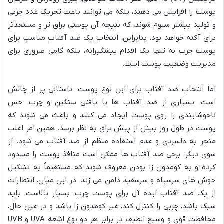
پوست را افزایش می دهند، بلکه می توانند باعث تحریک غدد چربی
و تولید بیشتر سبوم شوند، که نتیجه آن پوستی براق تر و مستعدتر
برای آکنه خواهد بود. بنابراین، انتخاب یک ضد آفتاب مناسب برای
پوست چرب نه تنها یک اقدام پیشگیرانه، بلکه گامی ضروری برای
مدیریت وضعیت پوست است.
اما انتخاب ضد آفتاب برای این نوع پوست، داستانی پر از چالش
است. بسیاری از ضد آفتاب ها با بافتی سنگین و چرب، حس
ناخوشایندی را روی پوست ایجاد می کنند و باعث می شوند که
پوست در طول روز بیش از پیش براق به نظر برسد. همین امر اغلب
منجر به دلسردی و عدم استفاده منظم از ضد آفتاب می شود. از
سوی دیگر، برخی ضد آفتاب ها ممکن است منافذ پوست را مسدود
کرده و به کومدون زا بودن معروف شوند که مستقیماً به تشکیل
جوش های سرسیاه و سرسفید دامن می زند. در این میان، انتظارات
از یک ضد آفتاب ایده آل برای پوست چرب، بسیار بالاست: باید
سبک باشد، چربی را کنترل کند، غیر کومدون زا باشد و در عین حال،
محافظت قوی و وسیع الطیف در برابر هر دو نوع اشعه UVA و UVB