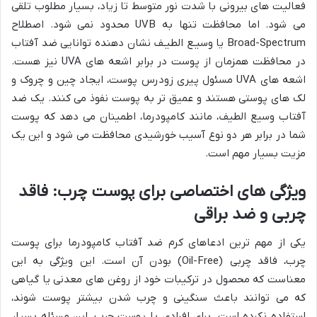
فعالیت های بیرونی با شدت نور متوسط تا زیاد، بسیار مطلوب تلقی
می شود. اما محافظت تنها به UVB محدود نمی شود. اصطلاح
Broad-Spectrum یا وسیـع الطیـف نشان دهنده توانایی ضد آفتاب
در محافظت همزمان از پوست در برابر اشعه های UVA نیز هست.
اشعه های UVA مسئول پیری زودرس پوست، ایجاد چین و چروک و
لک های پوستی هستند و عمیق تر به پوست نفوذ می کنند. یک ضد
آفتاب وسیع الطیف، مانند کامپودرما، اطمینان می دهد که پوست
شما در برابر هر دو نوع آسیب خورشیدی محافظت می شود و این یک
مزیت بسیار مهم است.
ویژگی های اختصاصی برای پوست چرب: فاقد
چربی و ضد براقی
یکی از مهم ترین ادعاهای کرم ضد آفتاب کامپودرما برای پوست
چرب، فاقد چربی (Oil-Free) بودن آن است. این ویژگی به این
معناست که محصول در ترکیبات خود از روغن های معدنی یا گیاهی
که می توانند باعث سنگینی و چرب شدن بیشتر پوست شوند،
استفاده نکرده است. برای افرادی با پوست چرب، این مسئله بسیار