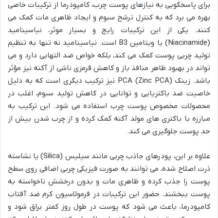
برای پاسخگویی به نیازهای پوست چرب، کامپودرما از ترکیبات خاصی
بهره می برد که به کنترل ترشح سبوم و ایجاد ظاهری مات کمک می
کنند. یکی از این ترکیبات رایج و بسیار موثر، نیاسینامید
(Niacinamide) یا ویتامین B3 است. نیاسینامید نه تنها به تنظیم
تولید چربی پوست کمک می کند، بلکه خواص ضد التهابی دارد و می
تواند در بهبود ظاهر منافذ باز و کاهش قرمزی ناشی از آکنه نیز مؤثر
باشد. زینک PCA (Zinc PCA) نیز ترکیب دیگری است که به دلیل
خاصیت ضد باکتریایی و توانایی در کاهش تولید سبوم، اغلب در
محصولات مخصوص پوست چرب استفاده می شود. این ترکیب به
مبارزه با باکتری های مولد آکنه کمک کرده و از چرب شدن بیش از
حد پوست جلوگیری می کند.
علاوه بر این، پودرهای جاذب چربی مانند سیلیس (Silica) یا نشاسته
ذرت اصلاح شده، می توانند به صورت فیزیکی چربی اضافی روی سطح
پوست را جذب کرده و ظاهری مات و بدون درخشش ناخواسته به
پوست ببخشند. حضور این ترکیبات در فرمولاسیون کرم ضد آفتاب
کامپودرما، باعث می شود که پوست در طول روز کمتر براق شود و