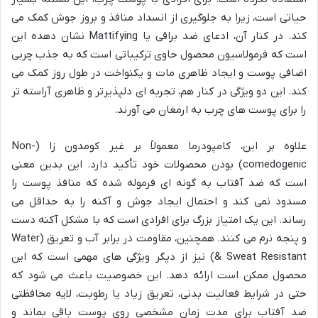
حیاتی است، زیرا به جلوگیری از انسداد منافذ و بروز جوش کمک می
کند. در کنار آن، ادعای ضد براقی یا Mattifying نشان دهده این
است که فرمولاسیون محصول حاوی ترکیباتی است که به جذب چربی
اضافی پوست و ایجاد ظاهری مات و یکنواخت در طول روز کمک می
کند. این دو ویژگی در کنار هم، تجربه ای دلپذیرتر و ظاهری آراسته تر
را برای پوست های چرب به ارمغان می آورند.
علاوه بر این، کامپودرما معمولاً بر غیر کومدون زا (Non-
comedogenic) بودن محصولات خود تأکید دارد. این بدین معنی
است که ضد آفتاب به گونه ای فرموله شده که منافذ پوست را
مسدود نمی کند و احتمال ایجاد جوش و آکنه را به حداقل می
رساند. این یک امتیاز بزرگ برای افرادی است که با مشکل آکنه دست
و پنجه نرم می کنند. همچنین، مقاومت در برابر آب و تعریق (Water
& Sweat Resistant) نیز از دیگر ویژگی های مهمی است که این
محصول ممکن است ارائه دهد. این خصوصیت باعث می شود که
حتی در شرایط فعالیت بدنی، تعریق زیاد یا رطوبت، لایه محافظتی
ضد آفتاب برای مدت زمان مشخصی روی پوست باقی بماند و