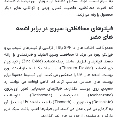
به سراغ لیست مواد تشکیل دهنده آن برویم. این ترکیبات هستند
که قدرت محافظتی، خاصیت کنترل چربی و توانایی های دیگر
محصول را رقم می زنند.
فیلترهای محافظتی: سپری در برابر اشعه
های مضر
معمولاً ضد آفتاب های با SPF بالا از ترکیبی از فیلترهای شیمیایی و
فیزیکی بهره می برند تا محافظت وسیع الطیف و قدرتمندی را ارائه
دهند. فیلترهای فیزیکی مانند زینک اکساید (Zinc Oxide) و تیتانیوم
دی اکساید (Titanium Dioxide)، با ایجاد یک لایه بازتابنده روی
پوست، اشعه های UV را منعکس می کنند. این فیلترها معمولاً برای
پوست های حساس مناسب ترند اما گاهی اوقات می توانند رد
سفیدی روی پوست بگذارند. فیلترهای شیمیایی نظیر آووبنزون
(Avobenzone)، اکتینوکسات (Octinoxate)، اکتوسالیت
(Octisalate) و تینوزورب (Tinosorb) با جذب اشعه UV و تبدیل آن
به گرمای بی ضرر، عمل می کنند. این فیلترها اغلب بافت سبک تری
دارند و رد سفیدی از خود به جای نمی گذارند.