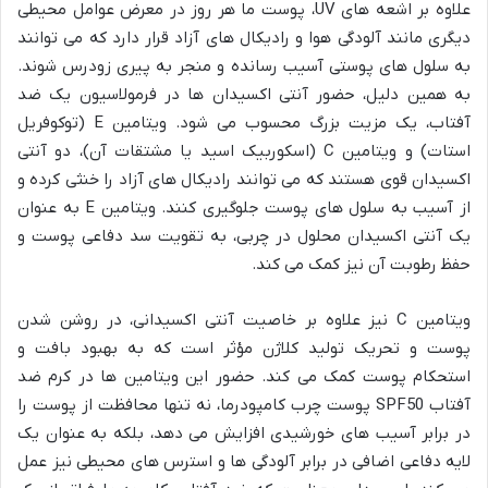
علاوه بر اشعه های UV، پوست ما هر روز در معرض عوامل محیطی
دیگری مانند آلودگی هوا و رادیکال های آزاد قرار دارد که می توانند
به سلول های پوستی آسیب رسانده و منجر به پیری زودرس شوند.
به همین دلیل، حضور آنتی اکسیدان ها در فرمولاسیون یک ضد
آفتاب، یک مزیت بزرگ محسوب می شود. ویتامین E (توکوفریل
استات) و ویتامین C (اسکوربیک اسید یا مشتقات آن)، دو آنتی
اکسیدان قوی هستند که می توانند رادیکال های آزاد را خنثی کرده و
از آسیب به سلول های پوست جلوگیری کنند. ویتامین E به عنوان
یک آنتی اکسیدان محلول در چربی، به تقویت سد دفاعی پوست و
حفظ رطوبت آن نیز کمک می کند.
ویتامین C نیز علاوه بر خاصیت آنتی اکسیدانی، در روشن شدن
پوست و تحریک تولید کلاژن مؤثر است که به بهبود بافت و
استحکام پوست کمک می کند. حضور این ویتامین ها در کرم ضد
آفتاب SPF50 پوست چرب کامپودرما، نه تنها محافظت از پوست را
در برابر آسیب های خورشیدی افزایش می دهد، بلکه به عنوان یک
لایه دفاعی اضافی در برابر آلودگی ها و استرس های محیطی نیز عمل