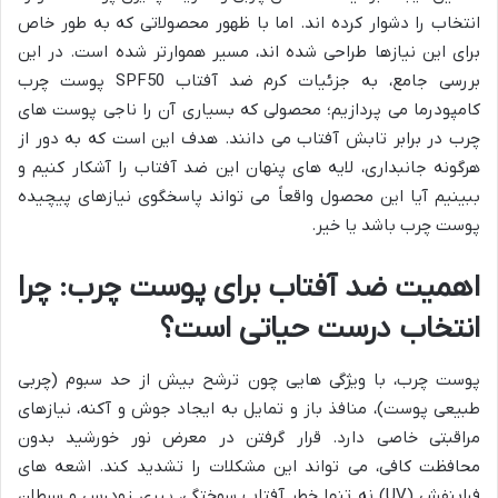
انتخاب را دشوار کرده اند. اما با ظهور محصولاتی که به طور خاص
برای این نیازها طراحی شده اند، مسیر هموارتر شده است. در این
بررسی جامع، به جزئیات کرم ضد آفتاب SPF50 پوست چرب
کامپودرما می پردازیم؛ محصولی که بسیاری آن را ناجی پوست های
چرب در برابر تابش آفتاب می دانند. هدف این است که به دور از
هرگونه جانبداری، لایه های پنهان این ضد آفتاب را آشکار کنیم و
ببینیم آیا این محصول واقعاً می تواند پاسخگوی نیازهای پیچیده
پوست چرب باشد یا خیر.
اهمیت ضد آفتاب برای پوست چرب: چرا
انتخاب درست حیاتی است؟
پوست چرب، با ویژگی هایی چون ترشح بیش از حد سبوم (چربی
طبیعی پوست)، منافذ باز و تمایل به ایجاد جوش و آکنه، نیازهای
مراقبتی خاصی دارد. قرار گرفتن در معرض نور خورشید بدون
محافظت کافی، می تواند این مشکلات را تشدید کند. اشعه های
فرابنفش (UV) نه تنها خطر آفتاب سوختگی، پیری زودرس و سرطان