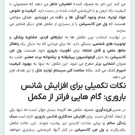
می کند. این امر به مصرف کننده
اطمینان خاطر
می دهد که محصولی با
کیفیت بالا، ایمن و با اثربخشی اثبات شده در دست دارد.
کیفیت و خلوص
مواد اولیه
،
عدم وجود آلودگی ها
و
دقت در دوزبندی
، همگی عواملی
هستند که
ول من کانسپشن
را از بسیاری از مکمل های دیگر متمایز می
سازند.
در نهایت، انتخاب بین مکمل ها به
نیازهای فردی
،
مشاوره پزشکی
و
اولویت های شخصی
بستگی دارد. اما برای مردانی که به دنبال یک
راهکار
جامع، علمی و قابل اعتماد
برای
تقویت باروری
خود هستند،
ول من
کانسپشن
به دلیل
فرمولاسیون پیشرفته و پشتوانه برند معتبر
، اغلب به
عنوان
انتخابی برتر
مطرح می شود. این مکمل نه تنها به
بهبود کیفیت
اسپرم
کمک می کند، بلکه
سلامت کلی سیستم تولید مثل
را نیز هدف قرار
می دهد.
نکات تکمیلی برای افزایش شانس
باروری: گام هایی فراتر از مکمل
در مسیر
فرزندآوری
، مصرف مکمل ها، اگرچه بسیار مؤثر است، اما تنها یکی
از ابعاد آمادگی است. برای
افزایش حداکثری شانس باروری
، لازم است
سبک
زندگی سالم
و برخی عادات کلیدی نیز رعایت شوند. این نکات مکمل
یکدیگرند و
ول من کانسپشن
در کنار آنها، اثربخشی بیشتری خواهد