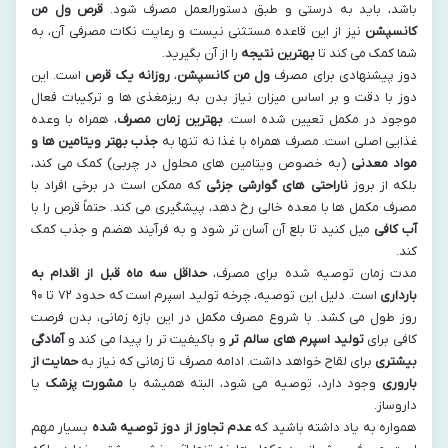
باشد، باید به درستی و طبق دستورالعمل مصرف شود.
قرص ول من
کانسپشن
نیز از این قاعده مستثنی نیست و رعایت نکات مصرفی آن، به
شما کمک می کند تا
بهترین نتیجه
را از آن بگیرید.
دوز پیشنهادی برای مصرف
ول من کانسپشن
،
روزانه یک قرص
است. این
دوز با دقت و بر اساس میزان نیاز بدن به ریزمغذی ها و ترکیبات فعال
موجود در مکمل تعیین شده است.
بهترین زمان مصرف
، همراه با وعده
غذایی اصلی است. مصرف همراه با غذا نه تنها به
جذب بهتر ویتامین ها و
مواد معدنی
(به خصوص ویتامین های محلول در چربی) کمک می کند،
بلکه از بروز
ناراحتی های گوارشی جزئی
که ممکن است در برخی افراد با
مصرف مکمل ها با معده خالی رخ دهد، پیشگیری می کند. حتماً قرص را با
آب کافی
میل کنید تا بلع آن آسان تر شود و به فرآیند هضم و جذب کمک
کند.
مدت زمان توصیه شده برای مصرف،
حداقل سه ماه قبل از اقدام به
بارداری
است. دلیل این توصیه، چرخه تولید اسپرم است که حدود ۷۲ تا ۹۰
روز طول می کشد. با شروع مصرف مکمل در این بازه زمانی، بدن فرصت
کافی برای
تولید اسپرم های سالم تر
و باکیفیت تر را پیدا می کند و
آمادگی
بیشتری
برای لقاح خواهد داشت. ادامه مصرف تا زمانی که نیاز به
حمایت از
باروری
وجود دارد، توصیه می شود، البته همیشه با
مشورت پزشک
یا
داروساز.
همواره به یاد داشته باشید که
عدم تجاوز از دوز توصیه شده
بسیار مهم