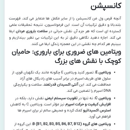
کانسپشن
آنچه قرص ول من کانسپشن را از سایر مکمل ها متمایز می کند، فهرست
بلندبالا و دقیق ترکیبات آن است. این فرمولاسیون، نتیجه تحقیقات علمی
گسترده ای است که هر جزء آن نقش حیاتی در
سلامت باروری مردان
ایفا
می کند. اجازه دهید نگاهی دقیق تر به این ترکیبات بی نظیر بیندازیم و
ببینیم هر کدام چه نقشی در این معجزه زندگی ایفا می کنند.
ویتامین های ضروری برای باروری: حامیان
کوچک با نقش های بزرگ
ویتامین E:
تصور کنید ویتامین E چگونه مانند یک نگهبان قوی، از
سلول های ظریف اسپرم در برابر آسیب های رادیکال های آزاد
محافظت می کند. این
آنتی اکسیدان قدرتمند
، سلامت و یکپارچگی
DNA اسپرم را تضمین می کند.
ویتامین C:
نه تنها در
تقویت سیستم ایمنی
نقش دارد، بلکه در
افزایش کیفیت و حرکت اسپرم
نیز مؤثر است. ویتامین C به کاهش
استرس اکسیداتیو
کمک کرده و محیطی سالم تر برای اسپرم ها
فراهم می آورد.
ویتامین های گروه B (B1, B2, B3, B5, B6, B7, B12):
این گروه از