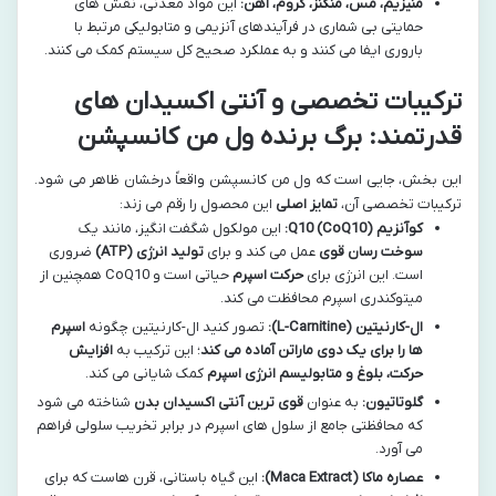
منیزیم، مس، منگنز، کروم، آهن:
این مواد معدنی، نقش های
حمایتی بی شماری در فرآیندهای آنزیمی و متابولیکی مرتبط با
باروری ایفا می کنند و به عملکرد صحیح کل سیستم کمک می کنند.
ترکیبات تخصصی و آنتی اکسیدان های
قدرتمند: برگ برنده ول من کانسپشن
این بخش، جایی است که ول من کانسپشن واقعاً درخشان ظاهر می شود.
ترکیبات تخصصی آن،
تمایز اصلی
این محصول را رقم می زند:
کوآنزیم Q10 (CoQ10):
این مولکول شگفت انگیز، مانند یک
سوخت رسان قوی
عمل می کند و برای
تولید انرژی (ATP)
ضروری
است. این انرژی برای
حرکت اسپرم
حیاتی است و CoQ10 همچنین از
میتوکندری اسپرم محافظت می کند.
ال-کارنیتین (L-Carnitine):
تصور کنید ال-کارنیتین چگونه
اسپرم
ها را برای یک دوی ماراتن آماده می کند
؛ این ترکیب به
افزایش
حرکت، بلوغ و متابولیسم انرژی اسپرم
کمک شایانی می کند.
گلوتاتیون:
به عنوان
قوی ترین آنتی اکسیدان بدن
شناخته می شود
که محافظتی جامع از سلول های اسپرم در برابر تخریب سلولی فراهم
می آورد.
عصاره ماکا (Maca Extract):
این گیاه باستانی، قرن هاست که برای