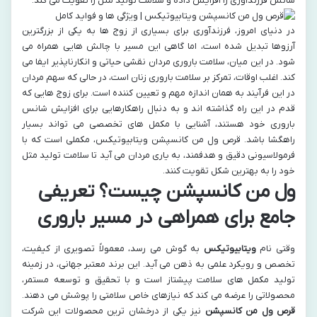
شانس فرزندآوری را افزایش داده و سلامت تولید مثل را تقویت می کند.
در دنیای امروز، فرزندآوری برای بسیاری از زوج ها به یکی از بزرگترین
آرزوها تبدیل شده است، اما گاهی این مسیر با چالش هایی همراه می
شود. در این میان، سلامت باروری مردان نقشی حیاتی و انکارناپذیر ایفا می
کند. اغلب اوقات، تمرکز بر سلامت باروری زنان است، در حالی که سهم مردان
در این فرآیند به همان اندازه مهم و تعیین کننده است. برای زوج هایی که
قدم در این راه گذاشته اند و به دنبال راهکارهایی برای افزایش شانس
باروری خود هستند، آشنایی با مکمل های تخصصی می تواند بسیار
راهگشا باشد. قرص ول من کانسپشن ویتابیوتیکس، مکملی است که با
فرمولاسیونی دقیق و هدفمند، به یاری مردان می آید تا سلامت تولید مثل
خود را به بهترین شکل تقویت کنند.
ول من کانسپشن چیست؟ تعریفی
جامع برای همراهی در مسیر باروری
وقتی نام
ویتابیوتیکس
به گوش می رسد، معمولاً تصویری از کیفیت،
تخصص و رویکرد علمی به ذهن می آید. این برند معتبر جهانی، در زمینه
تولید مکمل های سلامت پیشتاز است و با تحقیق و توسعه مستمر،
محصولاتی را عرضه می کند که نیازهای خاص سلامتی را پوشش می دهند.
قرص ول من کانسپشن
نیز یکی از درخشان ترین محصولات این شرکت