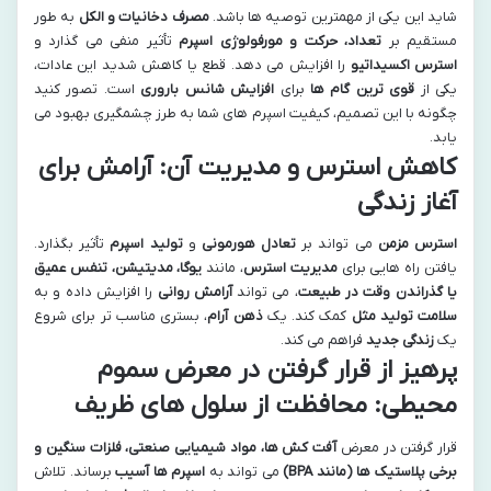
شاید این یکی از مهمترین توصیه ها باشد.
مصرف دخانیات و الکل
به طور
مستقیم بر
تعداد، حرکت و مورفولوژی اسپرم
تأثیر منفی می گذارد و
استرس اکسیداتیو
را افزایش می دهد. قطع یا کاهش شدید این عادات،
یکی از
قوی ترین گام ها
برای
افزایش شانس باروری
است. تصور کنید
چگونه با این تصمیم، کیفیت اسپرم های شما به طرز چشمگیری بهبود می
یابد.
کاهش استرس و مدیریت آن: آرامش برای
آغاز زندگی
استرس مزمن
می تواند بر
تعادل هورمونی
و
تولید اسپرم
تأثیر بگذارد.
یافتن راه هایی برای
مدیریت استرس
، مانند
یوگا، مدیتیشن، تنفس عمیق
یا گذراندن وقت در طبیعت
، می تواند
آرامش روانی
را افزایش داده و به
سلامت تولید مثل
کمک کند. یک
ذهن آرام
، بستری مناسب تر برای شروع
یک
زندگی جدید
فراهم می کند.
پرهیز از قرار گرفتن در معرض سموم
محیطی: محافظت از سلول های ظریف
قرار گرفتن در معرض
آفت کش ها، مواد شیمیایی صنعتی، فلزات سنگین و
برخی پلاستیک ها (مانند BPA)
می تواند به
اسپرم ها آسیب
برساند. تلاش