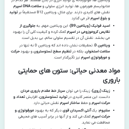
ویتامین ها، موتورخانه ی تولید انرژی در بدن هستند. هر کدام در
متابولیسم هورمون ها، تولید انرژی سلولی و
سلامت DNA اسپرم
نقش های کلیدی دارند. برای مثال، ویتامین B12 مستقیماً بر
تولید
و بلوغ اسپرم
اثر می گذارد.
اسید فولیک (ویتامین B9):
این ویتامین مهم، به
جلوگیری از
نقایص کروموزومی در اسپرم
کمک کرده و کیفیت کلی آن را بهبود
می بخشد. نقش آن در تقسیم سلولی سالم، بی بدیل است.
ویتامین D:
تحقیقات نشان داده اند که ویتامین D نه تنها در
سلامت استخوان
، بلکه در
تنظیم سطح تستوسترون
و بهبود
حرکت
و مورفولوژی اسپرم
نیز تأثیرگذار است.
مواد معدنی حیاتی: ستون های حمایتی
باروری
زینک (روی):
زینک را می توان
سرباز خط مقدم باروری مردان
دانست. این عنصر کلیدی در
تولید تستوسترون
، افزایش
تعداد و
حرکت اسپرم
و حفظ
ساختار اسپرم
نقش حیاتی دارد.
سلنیوم:
یک
آنتی اکسیدان قوی
دیگر که به بهبود
مورفولوژی و
حرکت اسپرم
کمک می کند و از آنها در برابر آسیب های محیطی
محافظت می نماید.