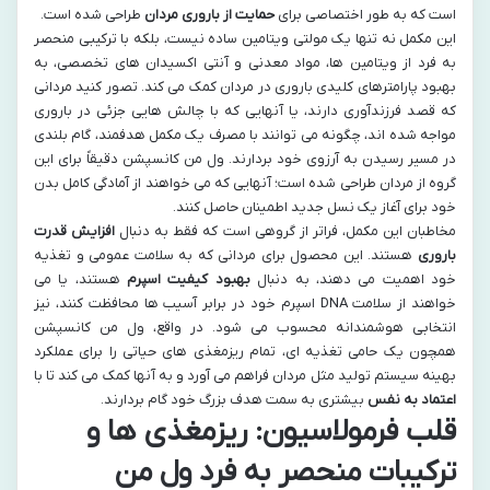
است که به طور اختصاصی برای
حمایت از باروری مردان
طراحی شده است.
این مکمل نه تنها یک مولتی ویتامین ساده نیست، بلکه با ترکیبی منحصر
به فرد از ویتامین ها، مواد معدنی و آنتی اکسیدان های تخصصی، به
بهبود پارامترهای کلیدی باروری در مردان کمک می کند. تصور کنید مردانی
که قصد فرزندآوری دارند، یا آنهایی که با چالش هایی جزئی در باروری
مواجه شده اند، چگونه می توانند با مصرف یک مکمل هدفمند، گام بلندی
در مسیر رسیدن به آرزوی خود بردارند. ول من کانسپشن دقیقاً برای این
گروه از مردان طراحی شده است؛ آنهایی که می خواهند از آمادگی کامل بدن
خود برای آغاز یک نسل جدید اطمینان حاصل کنند.
مخاطبان این مکمل، فراتر از گروهی است که فقط به دنبال
افزایش قدرت
باروری
هستند. این محصول برای مردانی که به سلامت عمومی و تغذیه
خود اهمیت می دهند، به دنبال
بهبود کیفیت اسپرم
هستند، یا می
خواهند از سلامت DNA اسپرم خود در برابر آسیب ها محافظت کنند، نیز
انتخابی هوشمندانه محسوب می شود. در واقع، ول من کانسپشن
همچون یک حامی تغذیه ای، تمام ریزمغذی های حیاتی را برای عملکرد
بهینه سیستم تولید مثل مردان فراهم می آورد و به آنها کمک می کند تا با
اعتماد به نفس
بیشتری به سمت هدف بزرگ خود گام بردارند.
قلب فرمولاسیون: ریزمغذی ها و
ترکیبات منحصر به فرد ول من