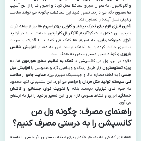
و گلوتاتیون، به عنوان سپری محافظ عمل کرده و اسپرم ها را از این آسیب
ها مصون نگه می دارند. تصور کنید این محافظت چگونه می تواند سلامت
ژنتیکی نسل آینده را تضمین کند.
تأمین انرژی لازم برای تحرک بیشتر و کارایی بهتر اسپرم ها
نیز از جمله اثرات
کلیدی این مکمل است.
کوآنزیم Q10
و
ال-کارنیتین
با نقش خود در
تولید
انرژی میتوکندریایی
، به اسپرم ها کمک می کنند تا با قدرت و سرعت
بیشتری حرکت کرده و به تخمک برسند. این به معنای
افزایش شانس
باروری
و کوتاه شدن مسیر رسیدن به هدف است.
علاوه بر این، ول من کانسپشن با
کمک به تنظیم سطح هورمون ها
، به
ویژه
تستوسترون
(از طریق زینک و ویتامین D)، و همچنین با
افزایش میل
جنسی
(به لطف عصاره ماکا و جینسینگ سیبریایی)،
حمایت جامع
از
سلامت
کلی سیستم تولید مثل مردان
را فراهم می آورد. این پشتیبانی تنها محدود
به جنبه های فیزیکی نیست، بلکه با
تقویت قوای جسمانی
و
کاهش
خستگی
، انرژی و نشاط عمومی لازم برای این
مسیر پرامید
را نیز به ارمغان
می آورد.
راهنمای مصرف: چگونه ول من
کانسپشن را به درستی مصرف کنیم؟
همانطور که می دانید، هر مکملی برای اینکه بیشترین اثربخشی را داشته