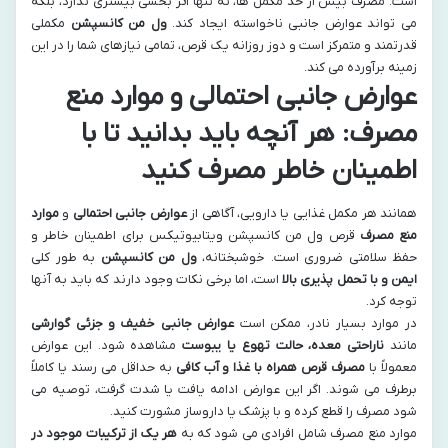
است. مصرف بیش از حد مکمل ها، نه تنها اثر بخشی بیشتری ندارد، بلکه
می تواند عوارض جانبی ناخواسته ایجاد کند.
ول من کانسپشن
مکملی
قدرتمند و متمرکز است و دوز روزانه یک قرص، تمامی نیازهای شما را در این
زمینه برآورده می کند.
عوارض جانبی احتمالی و موارد منع
مصرف: هر آنچه باید بدانید تا با
اطمینان خاطر مصرف کنید
همانند هر مکمل غذایی یا دارویی، آگاهی از
عوارض جانبی احتمالی
و
موارد
منع مصرف
قرص ول من کانسپشن ویتابیوتیکس برای اطمینان خاطر و
حفظ سلامتی ضروری است. خوشبختانه،
ول من کانسپشن
به طور کلی
ایمن و با تحمل پذیری بالا
است، اما برخی نکات وجود دارند که باید به آنها
توجه کرد.
در موارد بسیار نادر، ممکن است
عوارض جانبی خفیف و جزئی گوارشی
مانند
ناراحتی معده، حالت تهوع یا یبوست
مشاهده شود. این عوارض
معمولاً با
مصرف قرص همراه با غذا و آب کافی
به حداقل می رسند یا کاملاً
برطرف می شوند. اگر این عوارض ادامه یافت یا شدت گرفت، توصیه می
شود مصرف را قطع کرده و با پزشک یا داروساز مشورت کنید.
موارد منع مصرف شامل افرادی می شود که به
هر یک از ترکیبات موجود در