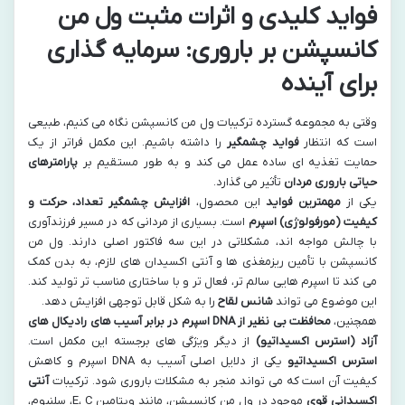
فواید کلیدی و اثرات مثبت ول من
کانسپشن بر باروری: سرمایه گذاری
برای آینده
وقتی به مجموعه گسترده ترکیبات ول من کانسپشن نگاه می کنیم، طبیعی
است که انتظار
فواید چشمگیر
را داشته باشیم. این مکمل فراتر از یک
حمایت تغذیه ای ساده عمل می کند و به طور مستقیم بر
پارامترهای
حیاتی باروری مردان
تأثیر می گذارد.
یکی از
مهمترین فواید
این محصول،
افزایش چشمگیر تعداد، حرکت و
کیفیت (مورفولوژی) اسپرم
است. بسیاری از مردانی که در مسیر فرزندآوری
با چالش مواجه اند، مشکلاتی در این سه فاکتور اصلی دارند. ول من
کانسپشن با تأمین ریزمغذی ها و آنتی اکسیدان های لازم، به بدن کمک
می کند تا اسپرم هایی سالم تر، فعال تر و با ساختاری مناسب تر تولید کند.
این موضوع می تواند
شانس لقاح
را به شکل قابل توجهی افزایش دهد.
همچنین،
محافظت بی نظیر از DNA اسپرم در برابر آسیب های رادیکال های
آزاد (استرس اکسیداتیو)
از دیگر ویژگی های برجسته این مکمل است.
استرس اکسیداتیو
یکی از دلایل اصلی آسیب به DNA اسپرم و کاهش
کیفیت آن است که می تواند منجر به مشکلات باروری شود. ترکیبات
آنتی
اکسیدانی قوی
موجود در ول من کانسپشن، مانند ویتامین E، C، سلنیوم،