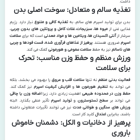
داشت.
تغذیه سالم و متعادل: سوخت اصلی بدن
بدن برای تولید اسپرم های سالم، به
تغذیه کافی و متنوع
نیاز دارد. رژیم
غذایی غنی از
میوه ها، سبزیجات، غلات کامل و پروتئین های بدون چربی
،
سرشار از
آنتی اکسیدان ها، ویتامین ها و مواد معدنی
است که برای
سلامت
اسپرم
ضروری هستند.
پرهیز از غذاهای فرآوری شده، فست فودها و چربی
های ناسالم
نیز به حفظ
سلامت عمومی و هورمونی
کمک می کند.
ورزش منظم و حفظ وزن مناسب: تحرک
برای سلامت
فعالیت بدنی منظم
نه تنها
سلامت قلب و عروق
را بهبود می بخشد، بلکه
می تواند به
تنظیم هورمون ها
و
افزایش کیفیت اسپرم
نیز کمک کند.
حفظ وزن در محدوده طبیعی
اهمیت زیادی دارد، زیرا
اضافه وزن یا چاقی
می تواند بر
سطح تستوسترون
و
تولید اسپرم
تأثیر منفی بگذارد. البته
ورزش های سنگین و طولانی مدت
نیز می توانند تأثیرات متفاوتی داشته
باشند، بنابراین
اعتدال
کلید کار است.
پرهیز از دخانیات و الکل: دشمنان خاموش
باروری