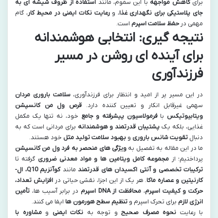
برای
کاهش مواجهه
با این سموم، مانند
استفاده از ظروف شیشه ای به
جای پلاستیکی برای نگهداری غذا
، و
رعایت نکات ایمنی در محیط کار
، گام
مهمی در
حفظ سلامت اسپرم
است.
نتیجه گیری: انتخابی هوشمندانه
برای آینده ای روشن در مسیر
فرزندآوری
در این مسیر پر از امید و انتظار برای فرزندآوری،
سلامت باروری مردان
سهمی غیرقابل انکار و تعیین کننده دارد.
قرص ول من کانسپشن
ویتابیوتیکس
با
فرمولاسیون پیشرفته و جامع
خود، نه تنها یک مکمل
غذایی، بلکه یک
پشتیبان قدرتمند و هوشمندانه
برای مردانی است که به
دنبال
تقویت شانس باروری
و
بهبود سلامت تولید مثل
خود هستند.
ما در این مقاله به تفصیل به
ویژگی های منحصر به فرد ول من کانسپشن
پرداختیم؛ از
مجموعه کامل ویتامین ها و مواد معدنی ضروری
گرفته تا
ترکیبات تخصصی و آنتی اکسیدان های قدرتمند
مانند
کوآنزیم Q10، ال-
کارنیتین و عصاره ماکا
. هر یک از این اجزا، نقشی حیاتی در
افزایش تعداد،
حرکت و کیفیت اسپرم
،
محافظت از DNA اسپرم
در برابر آسیب ها،
تأمین
انرژی لازم
برای تحرک اسپرم و
تنظیم سطح هورمون ها
ایفا می کنند.
با رعایت
نحوه مصرف صحیح
و توجه به
نکات ایمنی
و
مشاوره با