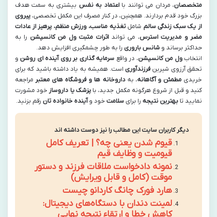
متخصصان
، مردان می توانند با
اعتماد به نفس
بیشتری به سمت هدف
بزرگ خود قدم بردارند. همچنین، در کنار مصرف این مکمل تخصصی،
پیروی
از یک سبک زندگی سالم
شامل
تغذیه مناسب، ورزش منظم، پرهیز از عادات
مضر و مدیریت استرس
، می تواند
اثرات مثبت
ول من کانسپشن
را به
حداکثر برساند و
شانس باروری
را به طور چشمگیری افزایش دهد.
انتخاب
ول من کانسپشن
، در واقع
سرمایه گذاری بر روی آینده ای روشن
و
تحقق آرزوی شیرین
فرزندآوری
است. همیشه به یاد داشته باشید که برای
خریدی
مطمئن و آگاهانه
، به
داروخانه ها و فروشگاه های معتبر
مراجعه
کنید و قبل از شروع هرگونه مکمل جدید، با
پزشک یا داروساز
خود مشورت
نمایید تا
بهترین نتیجه
را برای
سلامت
خود و
آینده خانواده تان
رقم بزنید.
دیگر کاربران سایت این مطالب را نیز دوست داشته اند
قیوم شدن یعنی چه؟ | تعریف کامل
قیومیت و وظایف قیم
نمونه دادخواست ملاقات فرزند و دستور
موقت (کامل و قابل ویرایش)
هارد فورک چانگ کاردانو چیست
لمینت دندان با دستگاه‌های دیجیتال:
کاهش خطا و ارتقاء نتیجه نهایی