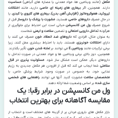
مکمل
(مانند ویتامین ها، مواد معدنی یا عصاره های گیاهی)
حساسیت
دارند. همچنین، اگر
بیماری های زمینه ای خاصی
دارید، مانند
اختلالات
تیروئید، هموکروماتوز (افزایش آهن بدن)، بیماری های کلیوی یا کبدی
، یا
در حال مصرف
داروهای خاصی
هستید،
مشورت با پزشک یا داروساز
قبل از
شروع مصرف
ول من کانسپشن
حیاتی است. این احتیاط برای جلوگیری از
هرگونه
تداخل دارویی احتمالی
و تضمین
سلامت و ایمنی
شماست.
به عنوان مثال، افرادی که
داروهای ضد انعقاد خون
مصرف می کنند یا
دارای
اختلالات خونریزی
هستند، باید با احتیاط بیشتری عمل کنند، زیرا
برخی ترکیبات مانند
ویتامین E
می توانند بر
لخته شدن خون
تأثیر بگذارند.
همچنین، دوز بالای برخی ویتامین ها و مواد معدنی در صورت تداخل با
داروهای دیگر، ممکن است مشکل ساز شود.
مسئولیت پذیری در قبال
سلامتی
شما ایجاب می کند که قبل از افزودن هر مکمل جدیدی به رژیم
غذایی خود، به خصوص در صورت وجود شرایط پزشکی خاص، با
متخصصان سلامت
مشورت کنید. آنها می توانند
راهنمایی های شخصی
سازی شده
بر اساس وضعیت شما ارائه دهند.
ول من کانسپشن در برابر رقبا: یک
مقایسه آگاهانه برای بهترین انتخاب
بازار مکمل های باروری مردان پر از گزینه های مختلف است و انتخاب از
میان آنها می تواند کمی گیج کننده باشد. مکمل هایی مانند
آندروفرتی
و