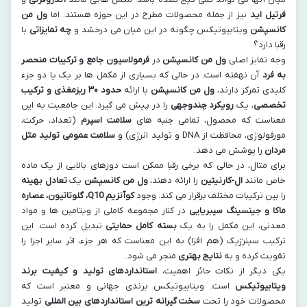
فرتیل اید
نیز از جمله محصولات مطرح در این حوزه هستند. اما
ول من
کانسپشن
ویتابیوتیکس چگونه در این میان می درخشد و
چه تمایزاتی
با
رقبا دارد؟
وجه تمایز اصلی
ول من کانسپشن
در
فرمولاسیون جامع و ترکیبات منحصر
به فرد
آن نهفته است. در حالی که بسیاری از مکمل ها بر یک یا دو جزء
کلیدی تمرکز دارند،
ول من کانسپشن
با ارائه
حدود ۳۰ ریزمغذی و ترکیب
تخصصی
، یک
رویکرد چندوجهی
را در پیش می گیرد. این جامعیت به این
معناست که محصول، تمامی جنبه های
سلامت اسپرم
(تعداد، حرکت،
مورفولوژی، محافظت از DNA و تولید انرژی) و
سلامت عمومی تولید مثل
مردان
را پوشش می دهد.
برای مثال، در حالی که برخی رقبا ممکن است دوزهای بالایی از یک ماده
خاص مانند
ال-کارنیتین
را ارائه دهند،
ول من کانسپشن
یک
تعادل بهینه
را بین ترکیبات مختلف برقرار می کند. وجود
کوآنزیم Q10، گلوتاتیون، عصاره
ماکا و جینسینگ سیبریایی
در کنار مجموعه کاملی از ویتامین ها و مواد
معدنی، این مکمل را به یک
بسته کامل حمایتی
تبدیل کرده است. این
ترکیب سینرژیک (هم افزا) به این معناست که هر جزء، اثر سایر اجزا را
تقویت کرده و به
نتایج بهتری
منجر می شود.
یکی دیگر از نکات حائز اهمیت،
استانداردهای تولید و کیفیت برند
ویتابیوتیکس
است. ویتابیوتیکس برندی جهانی و معتبر است که
محصولات خود را تحت
سخت گیرانه ترین استانداردهای بین المللی
تولید