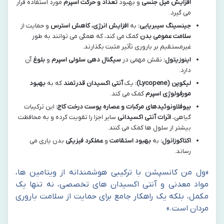
افزایش میل جنسی
و بهبود
تعداد و حرکت اسپرم
مورد استفاده قرار
می گیرد.
جینسینگ سیبریایی:
به
افزایش انرژی، کاهش استرس
و حمایت از
سلامت عمومی بدن
کمک می کند، که همگی می توانند به طور
غیرمستقیم بر باروری تأثیر مثبت بگذارند.
اینوزیتول:
نقش مهمی در
سیگنال دهی سلولی اسپرم
و
بلوغ
آن
دارد.
لیکوپن (Lycopene):
یک
آنتی اکسیدان قدرتمند
که به
بهبود
مورفولوژی اسپرم
کمک می کند.
بیوفلاونوئیدهای مرکبات و عصاره پوست درخت کاج:
این ترکیبات
گیاهی،
اثرات آنتی اکسیدانی
سایر اجزا را تقویت کرده و به محافظت
بیشتر از سلول ها کمک می کنند.
اکتاکوزانول:
به
بهبود استقامت
و
عملکرد فیزیکی
بدن یاری می
رساند.
«ول من کانسپشن با ترکیبی هوشمندانه از ویتامین ها،
مواد معدنی و آنتی اکسیدان های تخصصی، نه تنها یک
مکمل، بلکه یک راهکار جامع برای حمایت از سلامت باروری
مردان است.»