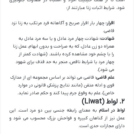
است تا از هتک حیثیت افراد و اشتباه در قضاوت جلوگیری
شود. شرایط اثبات زنا عبارتند از:
اقرار:
چهار بار اقرار صریح و آگاهانه فرد مرتکب به زنا نزد
قاضی.
شهادت:
شهادت چهار مرد عادل و یا سه مرد عادل به
همراه دو زن عادل، که به صراحت و بدون ابهام، عمل زنا
را با چشم خود مشاهده کرده باشند. (شهادت کمتر از
چهار مرد یا شرایط ناقص، منجر به حد قذف برای شهود
می شود).
علم قاضی:
قاضی می تواند بر اساس مجموعه ای از مدارک
قوی و ادله متقن (مانند نتایج پزشکی قانونی در موارد
خاص)، علم به وقوع جرم پیدا کند و حکم صادر نماید.
۲. لواط (Liwat)
لواط در اسلام
به معنای رابطه جنسی بین دو مرد است. این
عمل نیز از گناهان کبیره و فواحش بزرگ محسوب می شود و
دارای مجازات حدی است.