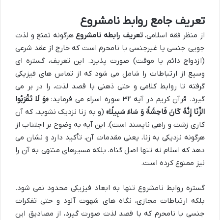
تعریف جامع روابط نامشروع
از منظر فقه اسلامی،
تعریف رابطه نامشروع
هرگونه تمتع و لذت
جویی جنسی یا غیرجنسی با نامحرم است که خارج از عقد شرعی
(ازدواج دائم یا موقت) صورت پذیرد. این تعریف، گستره ای
وسیع از ارتباطات را شامل می شود که از تماس های فیزیکی
گرفته تا روابط کلامی و حتی ذهنی با قصد لذت، را در بر می
گیرد. قرآن کریم در آیه ۳۲ سوره اسراء می فرماید:
«وَ لَا تَقْرَبُوا
الزِّنَا إِنَّهُ كَانَ فَاحِشَةً وَ سَاءَ سَبِیلًا»
(و به زنا نزدیک نشوید، که آن
کاری زشت و راهی ناپسند است). این آیه به وضوح بر اجتناب از
هرگونه نزدیکی به زنا، یعنی مقدمات آن، تأکید دارد و نشان می
دهد که اسلام نه تنها اصل گناه، بلکه مسیرهای منتهی به آن را
نیز ممنوع کرده است.
گستره روابط نامشروع تنها به ابعاد فیزیکی محدود نمی شود.
بلکه ارتباطات مجازی، نگاه های شهوت آلود و حتی تفکرات
جنسی با نامحرم که با قصد لذت صورت گیرد، از مصادیق این