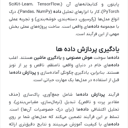
پایتون و کتابخانه‌های آن (SciKit-Learn، TensorFlow،
PyTorch)، کار با ابزارهای تحلیل
داده‌
(Pandas، NumPy)، درک
انواع مدل‌ها (رگرسیون، دسته‌بندی، خوشه‌بندی) و تجربه عملی
با مجموعه‌
داده‌
های واقعی است. ساخت پروژه‌های عملی بخش
مهمی از این فرآیند است.
یادگیری پردازش داده‌ ها
داده‌
ها سوخت
هوش مصنوعی
و
یادگیری ماشین
هستند. اغلب
داده‌
های خام در دنیای واقعی نامنظم، ناقص و پر از نویز
هستند. بنابراین، یادگیری چگونگی آماده‌سازی و
پردازش داده‌
ها
قبل از استفاده در مدل‌ها یک مهارت حیاتی است.
فرآیند
پردازش داده‌
ها شامل جمع‌آوری، پاک‌سازی (حذف
مقادیر پرت و ناقص)، تبدیل (نرمال‌سازی، مقیاس‌بندی)، و
تحلیل اکتشافی
داده‌
ها (برای درک خصوصیات آن‌ها) است.
تسلط بر این فرآیند تضمین می‌کند که مدل‌های شما بر روی
داده‌
های با کیفیت آموزش می‌بینند و نتایج دقیق‌تری ارائه