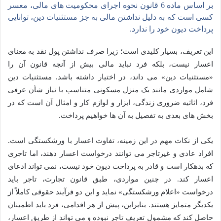
بر اساس ماده 6 قانون نحوه اجرای محکومیت های مالی، معسر
کسی است که به دلیل نداشتن مالی به جز مستثنیات دین، توانایی
پرداخت دیون خود را ندارد.
این تعریف، بسیار کلیدی است؛ زیرا صرف نداشتن پول نقد به معنای
اعسار نیست، بلکه فرد نباید مالی بیش از آنچه قانون آن را
«مستثنیات دین» می داند، در اختیار داشته باشد. مستثنیات دین
شامل مواردی مانند یک منزل مسکونی متناسب با نیاز شأن عرفی
فرد، اثاثیه ضروری زندگی، ابزار و لوازم کار و امثال آن است که در
بخش های بعدی به تفصیل به آن ها خواهیم پرداخت.
یکی از نکات مهم در این زمینه، تفاوت اعسار با ورشکستگی است.
افراد عادی و غیرتاجر می توانند درخواست اعسار دهند، اما تاجری
که بدهکار است و قادر به پرداخت دیون خود نیست، نمی تواند ادعای
اعسار کند. در چنین مواردی، طبق قانون تجارت، تاجر باید
درخواست «اعلام ورشکستگی» نماید و این دو فرآیند حقوقی کاملاً از
یکدیگر متمایز هستند. بنابراین، پیش از هر اقدامی، فرد باید اطمینان
حاصل کند که مشمول تعریف تاجر نبوده و می تواند از طریق اعسار،