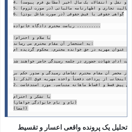
4. لیست اموال منقول و غیرمنقول و نقل و انتقالات یک سال اخیر (مطابق فرم پیوست)

5. گواهی عدم فعالیت تجاری و اظهارنامه مالیاتی (در صورت لزوم)

6. گواهی حقوقی یا فیش حقوقی (در صورت شاغل بودن)

ریاست محترم دادگاه خانواده ..........

با سلام و احترام؛

به استحضار آن مقام محترم می رساند:

ه عنوان مهریه در حق خوانده محترم، محکوم گردیده ام.
هت ادای شهادت حضوری در جلسه رسیدگی حاضر خواهند شد.
نداً به مواد 6، 7، 8 و 11 قانون نحوه اجرای محکومیت های مالی و ماده 277 قانون مدنی، از محضر آن مقام محترم تقاضای رسیدگی و صدور حکم بر:
1. اعسار اینجانب از پرداخت دفعتاً واحده مهریه فوق الذکر.

2. تقسیط مهریه بر اساس توانایی مالی اینجانب به صورت تعیین پیش قسط و اقساط ماهانه متناسب، مورد استدعاست.

با تشکر و احترام

(نام و نام خانوادگی خواهان)

تحلیل یک پرونده واقعی اعسار و تقسیط