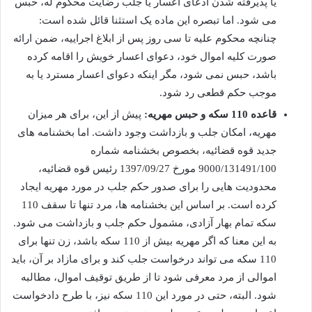
یا پذیرفته شدن ادعای اعسار یا جلب رضایت محکوم له، حبس
می شود. اما تبصره این ماده یک استثنا قائل شده است:
چنانچه محکوم علیه تا سی روز پس از ابلاغ اجراییه، ضمن ارائه
صورت کلیه اموال خود، دعوای اعسار خویش را اقامه کرده
باشد، حبس نمی شود، مگر اینکه دعوای اعسار مسترد یا به
موجب حکم قطعی رد شود.
قاعده 110 سکه و حبس مهریه:
پیش از این، برای هر میزان
مهریه، امکان جلب و بازداشت وجود داشت. اما بخشنامه های
جدید قوه قضائیه، بخصوص بخشنامه شماره
9000/131491/100 مورخ 1397/09/27 رئیس قوه قضائیه،
محدودیت هایی را برای صدور حکم جلب در مورد مهریه ایجاد
کرده است. بر اساس این بخشنامه ها، مرد تنها تا سقف 110
سکه تمام بهار آزادی، مشمول حکم جلب و بازداشت می شود.
به این معنا که اگر مهریه بیش از 110 سکه باشد، زن تنها برای
110 سکه می تواند درخواست جلب کند و برای مازاد بر آن، باید
اموالی از مرد معرفی شود تا از طریق توقیف اموال، مطالبه
شود. البته، حتی در مورد این 110 سکه نیز، با طرح دادخواست