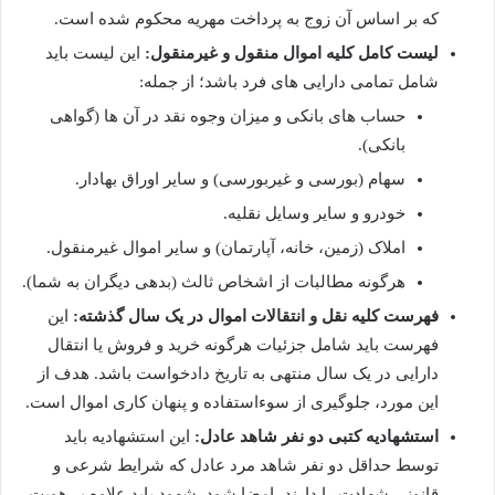
که بر اساس آن زوج به پرداخت مهریه محکوم شده است.
لیست کامل کلیه اموال منقول و غیرمنقول:
این لیست باید
شامل تمامی دارایی های فرد باشد؛ از جمله:
حساب های بانکی و میزان وجوه نقد در آن ها (گواهی
بانکی).
سهام (بورسی و غیربورسی) و سایر اوراق بهادار.
خودرو و سایر وسایل نقلیه.
املاک (زمین، خانه، آپارتمان) و سایر اموال غیرمنقول.
هرگونه مطالبات از اشخاص ثالث (بدهی دیگران به شما).
فهرست کلیه نقل و انتقالات اموال در یک سال گذشته:
این
فهرست باید شامل جزئیات هرگونه خرید و فروش یا انتقال
دارایی در یک سال منتهی به تاریخ دادخواست باشد. هدف از
این مورد، جلوگیری از سوءاستفاده و پنهان کاری اموال است.
استشهادیه کتبی دو نفر شاهد عادل:
این استشهادیه باید
توسط حداقل دو نفر شاهد مرد عادل که شرایط شرعی و
قانونی شهادت را دارند، امضا شود. شهود باید علاوه بر هویت