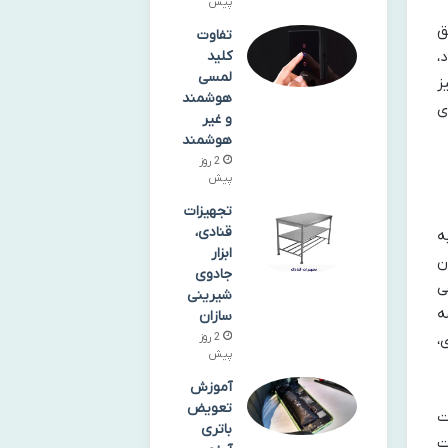
پیش
ق
تفاوت
کلید
،
لمسی
ز
هوشمند
ی
و غیر
هوشمند
2 روز
پیش
تجهیزات
قنادی،
ه
ابزار
 و جهان
جادوی
ی
شیرینی‌
ه
سازان
2 روز
،
پیش
آموزش
تعویض
ت
باتری
ت