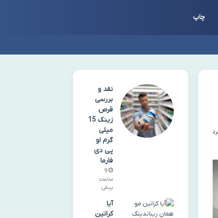
چاپ
نقد و
بررسی
قرص
زینک 15
میلی
گرم او
پی دی
فارما
9
ساعت
پیش
آیا
کراتین