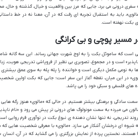
به سفری درونی می برد، جایی که مرز بین واقعیت و خیال، گذشته و حال، مح
وی»، باید به استقبال تجربه ای رفت که در آن، معنا نه در خط داستانی
های بکت نهفته است.
ر مسیر پوچی و بی کرانگی
نی است که ساموئل بکت را به اوج شهرت جهانی رساند. این سه گانه شام
 ناپذیر» است و در مجموع، تصویری بی نظیر از فروپاشی تدریجی هویت، زبا
 ها به نوعی مکمل دیگری است و خواننده را پله پله به سوی عمق بیشتری ا
وی» در این میان، نقطه آغاز این سفر است؛ جایی که بکت اولین شخصی
ده های فلسفی و سبکی خود را می پاشد.
مت سادگی و برهنگی بیشتر هستیم. در حالی که «مالوی» هنوز رگه هایی ا
الون می میرد» به سمت مونولوگ های درونی تر پیش می رود و «نام ناپذیر
 روند تدریجی، نه تنها نشان دهنده ی نبوغ بکت در نوآوری فرم روایی است
ه شیوه ای درخشان آشکار می سازد. «مالوی» با معرفی شخصیت هایی که د
 هستند، نخستین پرده از نمایش بزرگتری را می گشاید که در آن، انسان ب