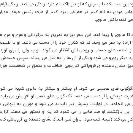
ین است که با پسرش که او نیز ژاک نام دارد، زندگی می کند. زندگی آرام 
انی مردی به نام گیبر در هم می ریزد. گیبر از طرف رئیس مرموز موران
می کند: یافتن مالوی.
ا مالوی را پیدا کند. این سفر نیز به تدریج به سرگردانی و هرج و مرج م
ا اراده به نظر می رسد، کم کم کنترل خود را از دست می دهد. او با طبیع
و ضعف های جسمی و روحی اش آشکار می گردد. او پسرش را برای آورد
مرد دیگر روبرو می شود و یکی از آن ها را به قتل می رساند، سپس جسدش ر
میز، نشان دهنده ی فروپاشی تدریجی اخلاقیات و منطق در شخصیت مورا
رگونی های عجیبی می شود. او بیشتر و بیشتر به مالوی شبیه می شود
قدرت دیدش را از دست می دهد. تک گویی های ذهنی او افزایش می یابد 
می انجامد. در نهایت، پسرش نیز ناپدید می شود و موران به تنهایی ب
ر این بازگشت، او صداهایی را می شنود که به او دستور می دهند گزار
کار می کند (نیمه شب نبود. باران نمی آمد.)، نشان دهنده ی فروپاشی کام