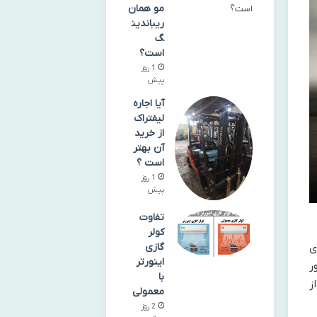
مو همان
ریباندین
گ
است؟
1 روز
پیش
آیا اجاره
لیفتراک
از خرید
آن بهتر
است ؟
1 روز
پیش
تفاوت
کولر
گازی
ی
اینورتر
ر
با
ز
معمولی
2 روز