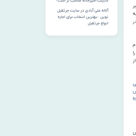
کابینت آشپزخانه مناسب‌ تر است؟
ر
آلاله علی آبادی
در
سایت جرثقیل
ه
نوین : بهترین انتخاب برای اجاره
ر
انواع جرثقیل
م
ا
ز
ی
س
ِ
ن