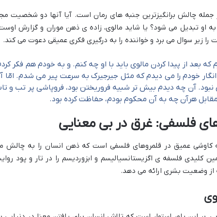
ز جمله چالش برانگیزترین جنبه های رمان است. آیا آنها دو شخصیت مجز
به او تبدیل می شود؟ یا شاید مالوی، زاده ی ذهن موران و گزارش اوست
را زیر سوال می برد و خواننده را به درگیری فکری عمیقی دعوت می کند.
که بعد از پیدا کردن مالوی باید با او چه کنم. و به خودم هم فکر کردم
 انگار خودم را می دیدم که مثل جیرجیرک به سرعت پیر می شدم. امّا آ
 نبود. آن چه دیدم بیش تر شبیه فروریختن بود، فروپاشی پر تب و تاب
قابل هرآن چه به آن محکوم بودم، حفاظت کرده بود.
ی فلسفی: غرق در بی معنایی
ه کاوشی عمیق در قلمروهای فلسفی است که ذهن انسان را به چالش م
ن کلیدی فلسفه ی اگزیستانسیالیسم و ابزوردیسم را در تار و پود روای
ه از وضعیت بشری ارائه می دهد.
وی
، بر این باور استوار است که تلاش انسان برای یافتن معنا در دنیایی ب