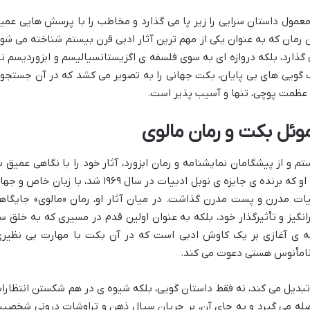
عمول داستان سرایی را زیر پا می گذارد و مخاطب را با پرسش هایی عمی
ن رمان که به عنوان یکی از مهم ترین آثار ادبی قرن بیستم شناخته می شود
ذارد، بلکه دروازه ای به سوی فلسفه ی اگزیستانسیالیسم و ابزوردیسم نی
ویی های بی پایان، بکت جهانی را به تصویر می کشد که در آن جستجو
بر عظمت پوچی، تنها و آسیب پذیر است.
وئل بکت و رمان مالوی
 و از پیشگامان نمایشنامه و رمان ابزورد، آثار خود را با نگاهی عمیق ب
شرایط انسانی پس از دو جنگ جهانی نوشت. او که برنده ی جایزه ی نوبل ادبیات در سال ۱۹۶۹ شد، با زبان خاص
یات مدرن و پست مدرن گذاشت. در میان آثار او، رمان «مالوی» جایگاه
انگیز و تأثیرگذار خود، بلکه به عنوان اولین قدم در مسیری که به خلق س
طه ی آغازی بر یک کاوش ادبی است که در آن بکت با مهارت بی نظیری
و نامأنوس هستی دعوت می کند.
 تبدیل می کند، نه فقط داستان گویی، بلکه شیوه ی در هم شکستن انتظارا
له می گیرد و به جای آن، بر جریان سیال ذهن و تراوشات درونی شخصی