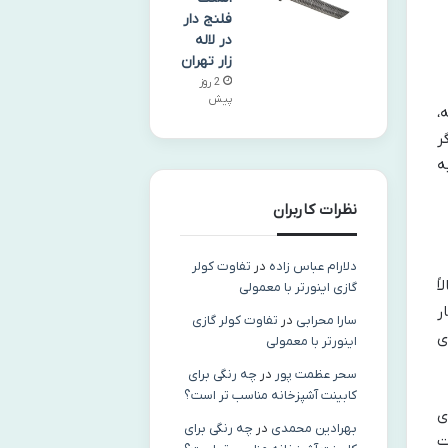
فلنج دار
در لاله
زار تهران
2 روز
پیش
،
ر
ه
نظرات کاربران
دلارام عباس زاده
در
تفاوت کولر
ً
گازی اینورتر با معمولی
ر
سارا محرابی
در
تفاوت کولر گازی
ی
اینورتر با معمولی
سحر عظمت پور
در
چه رنگی برای
کابینت آشپزخانه مناسب‌ تر است؟
ی
بهرادین محمدی
در
چه رنگی برای
ت