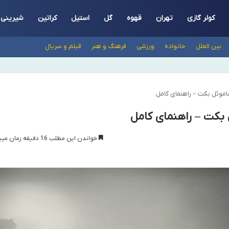
کولر گازی
تهران
قهوه
گل
استیل
کراتین
شیرینی
بین الملل
خانواده
ورزشی
فرهنگ و هنر
فیلم و سریال
اموئل بکت – راهنمای کامل
 بکت – راهنمای کامل
خواندن این مطلب 16 دقیقه زمان میبرد