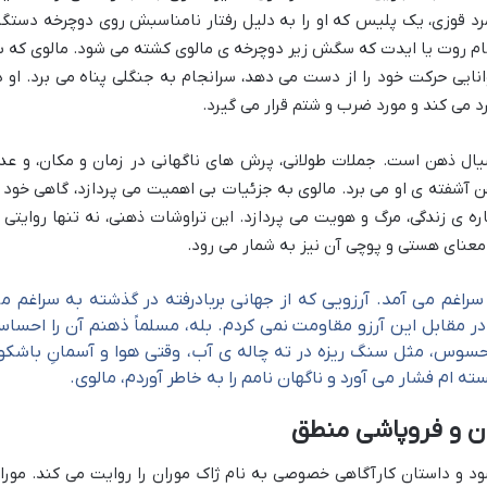
د قوزی، یک پلیس که او را به دلیل رفتار نامناسبش روی دوچرخه دستگی
ه نام روت یا ایدت که سگش زیر دوچرخه ی مالوی کشته می شود. مالوی که ب
ایی حرکت خود را از دست می دهد، سرانجام به جنگلی پناه می برد. او د
د می کند و مورد ضرب و شتم قرار می گیرد.
یال ذهن است. جملات طولانی، پرش های ناگهانی در زمان و مکان، و عد
 آشفته ی او می برد. مالوی به جزئیات بی اهمیت می پردازد، گاهی خود ر
ه ی زندگی، مرگ و هویت می پردازد. این تراوشات ذهنی، نه تنها روایتی ا
معنای هستی و پوچی آن نیز به شمار می رود.
سراغم می آمد. آرزویی که از جهانی بربادرفته در گذشته به سراغم م
 در مقابل این آرزو مقاومت نمی کردم. بله، مسلماً ذهنم آن را احسا
حسوس، مثل سنگ ریزه در ته چاله ی آب، وقتی هوا و آسمانِ باشکوه
ه ام فشار می آورد و ناگهان نامم را به خاطر آوردم، مالوی.
ن و فروپاشی منطق
د و داستان کارآگاهی خصوصی به نام ژاک موران را روایت می کند. مورا