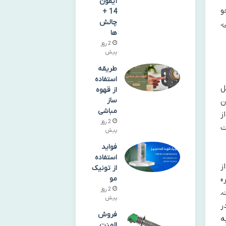
آیفون
و
14 +
چالش
،
ها
2 روز
پیش
طریقه
استفاده
ل
از قهوه
ساز
ن
مباشی
ز
2 روز
ت
پیش
فواید
استفاده
ز
از تونیک
مو
»
2 روز
،
پیش
ر
فروش
ه
المنت