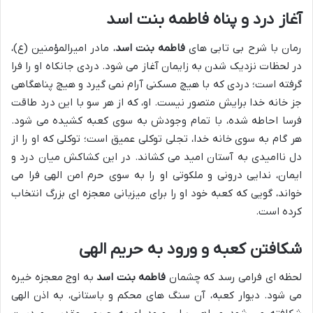
آغاز درد و پناه فاطمه بنت اسد
رمان با شرح بی تابی های
فاطمه بنت اسد
، مادر امیرالمؤمنین (ع)،
در لحظات نزدیک شدن به زایمان آغاز می شود. دردی جانکاه او را فرا
گرفته است؛ دردی که با هیچ مسکنی آرام نمی گیرد و هیچ پناهگاهی
جز خانه خدا برایش متصور نیست. او، که از هر سو با این درد طاقت
فرسا احاطه شده، با تمام وجودش به سوی کعبه کشیده می شود.
هر گام به سوی خانه خدا، تجلی توکلی عمیق است؛ توکلی که او را از
دل ناامیدی به آستان امید می کشاند. در این کشاکش میان درد و
ایمان، ندایی درونی و ملکوتی او را به سوی حرم امن الهی فرا می
خواند، گویی که کعبه خود او را برای میزبانی معجزه ای بزرگ انتخاب
کرده است.
شکافتن کعبه و ورود به حریم الهی
لحظه ای فرامی رسد که چشمان
فاطمه بنت اسد
به اوج معجزه خیره
می شود. دیوار کعبه، آن سنگ های محکم و باستانی، به اذن الهی