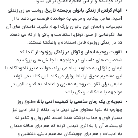
درک خواننده را از این معجزه عمیق تر می سازد.
الهام گرفتن از زندگی بانوان برجسته تاریخ:
روایت موازی زندگی
آسیه، هاجر، یوکابد و مریم، به خواننده فرصت می دهد تا از
تجربیات و ایمان این بانوان بزرگ الهام بگیرد. داستان های آن
ها، الگوهایی از صبر، توکل، استقامت و پاکی را ارائه می دهند
که در زندگی روزمره قابل استفاده و راهگشا هستند.
تقویت روحیه ایمان و توکل در زندگی روزمره:
از آنجا که
شخصیت های داستان در مواجهه با چالش های بزرگ، به
ایمان و توکل به خداوند پناه می برند، خواننده نیز ناخودآگاه با
این مفاهیم عمیق ارتباط برقرار می کند. این کتاب می تواند
منبعی برای تقویت روحیه معنوی و اعتماد به قدرت الهی در
مواجهه با مشکلات زندگی باشد.
تجربه ی یک رمان مذهبی با کیفیت ادبی بالا:
«طلوع روز
چهارم» نه تنها محتوای غنی دینی دارد، بلکه از نظر ادبی نیز
بسیار قوی و جذاب نوشته شده است. قلم روان و شاعرانه
نویسنده، آن را به اثری تبدیل کرده که هم برای علاقه مندان
به ادبیات و هم برای جویندگان مفاهیم دینی، دلنشین و