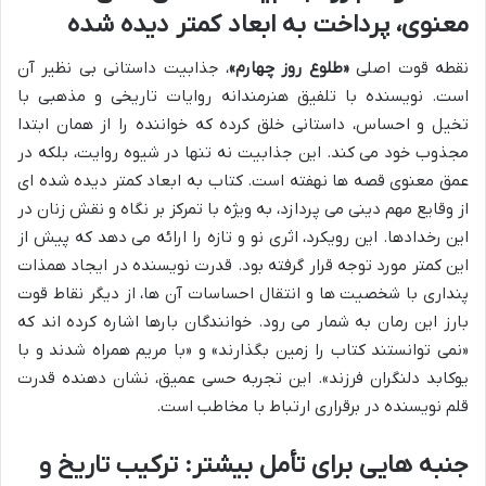
معنوی، پرداخت به ابعاد کمتر دیده شده
نقطه قوت اصلی
«طلوع روز چهارم»
، جذابیت داستانی بی نظیر آن
است. نویسنده با تلفیق هنرمندانه روایات تاریخی و مذهبی با
تخیل و احساس، داستانی خلق کرده که خواننده را از همان ابتدا
مجذوب خود می کند. این جذابیت نه تنها در شیوه روایت، بلکه در
عمق معنوی قصه ها نهفته است. کتاب به ابعاد کمتر دیده شده ای
از وقایع مهم دینی می پردازد، به ویژه با تمرکز بر نگاه و نقش زنان در
این رخدادها. این رویکرد، اثری نو و تازه را ارائه می دهد که پیش از
این کمتر مورد توجه قرار گرفته بود. قدرت نویسنده در ایجاد همذات
پنداری با شخصیت ها و انتقال احساسات آن ها، از دیگر نقاط قوت
بارز این رمان به شمار می رود. خوانندگان بارها اشاره کرده اند که
«نمی توانستند کتاب را زمین بگذارند» و «با مریم همراه شدند و با
یوکابد دلنگران فرزند». این تجربه حسی عمیق، نشان دهنده قدرت
قلم نویسنده در برقراری ارتباط با مخاطب است.
جنبه هایی برای تأمل بیشتر: ترکیب تاریخ و