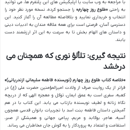
با مراجعه به وب سایت یا اپلیکیشن های این پلتفرم ها، می توانید
به راحتی
«طلوع روز چهارم»
را جستجو کرده، نسخه مورد نظر خود را
انتخاب و خریداری نمایید و بلافاصله مطالعه آن را آغاز کنید. این
دسترسی آسان، فرصتی است برای همه علاقه مندان به ادبیات دینی
و داستان های الهام بخش تا به سرعت به این اثر ارزشمند دست
یابند.
نتیجه گیری: تلألؤ نوری که همچنان می
درخشد
«خلاصه کتاب طلوع روز چهارم (نویسنده فاطمه سلیمانی ازندریانی)»
فراتر از یک روایت صرف از ولادت امیرالمؤمنین حضرت علی (ع) در
کعبه، سفری است به عمق ایمان، توکل و معجزه الهی که از دریچه
نگاه زنانه و لطیف نویسنده بازتاب می یابد. این کتاب با در هم
آمیختن داستان فاطمه بنت اسد با تجربیات بانوان قدسی همچون
آسیه، هاجر، یوکابد و مریم، پیامی جهانی و همیشگی از صبر،
استقامت و اعتماد به پروردگار را به گوش جان مخاطبان می رساند.