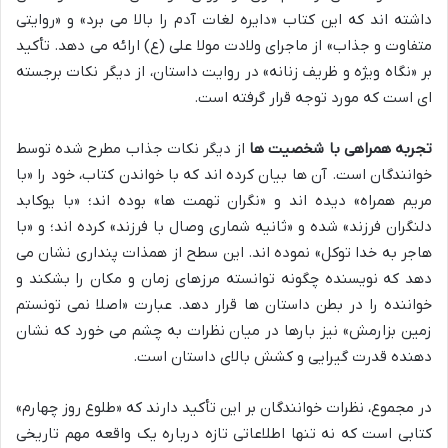
داشته اند که این کتاب «دایره لغات آدم را بالا می برد» و «روایتی
متفاوت و جذاب» از ماجرای ولادت مولا علی (ع) ارائه می دهد. تأکید
بر «نگاه ویژه و ظریف زنانه» در روایت داستان، از دیگر نکات برجسته
ای است که مورد توجه قرار گرفته است.
تجربه همراهی با شخصیت ها
از دیگر نکات جذاب مطرح شده توسط
خوانندگان است. آن ها بیان کرده اند که با خواندن کتاب، خود را «با
مریم همراه» دیده اند و «نگران تهمت ها» بوده اند؛ «با یوکابد
دلنگران فرزند» شده و «ثانیه شماری وصال با فرزند» کرده اند؛ و «با
هاجر به خدا توکل» نموده اند. این سطح از همذات پنداری نشان می
دهد که نویسنده چگونه توانسته مرزهای زمان و مکان را بشکند و
خواننده را در بطن داستان ها قرار دهد. عبارت «اصلا نمی تونستم
زمین بزارمش» نیز بارها در میان نظرات به چشم می خورد که نشان
دهنده قدرت گیرایی و کشش بالای داستان است.
در مجموع، نظرات خوانندگان بر این تأکید دارند که «طلوع روز چهارم»
کتابی است که نه تنها اطلاعاتی تازه درباره یک واقعه مهم تاریخی