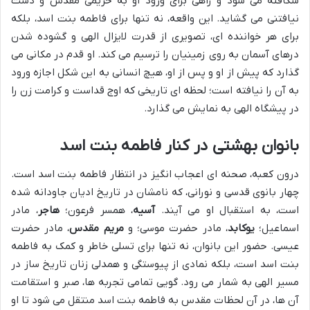
شکافته می شود و راهی برای ورود او به حریمی مقدس و دست
نیافتنی می گشاید. این واقعه، نه تنها برای فاطمه بنت اسد، بلکه
برای هر خواننده ای، تصویری از قدرت لایزال الهی و گشوده شدن
درهای آسمان به روی زمینیان را ترسیم می کند. او قدم در مکانی می
گذارد که پیش از او و پس از او، هیچ انسانی به این شکل اجازه ورود
به آن را نیافته است؛ لحظه ای تاریخی که اوج قداست و کرامت زن را
در پیشگاه الهی به نمایش می گذارد.
بانوان بهشتی در کنار فاطمه بنت اسد
درون کعبه، صحنه ای اعجاب انگیز در انتظار فاطمه بنت اسد است.
چهار بانوی قدسی و نورانی، که نامشان در تاریخ ادیان جاودانه شده
است، به استقبال او می آیند.
آسیه
، همسر فرعون؛
هاجر
، مادر
اسماعیل؛
یوکابد
، مادر حضرت موسی؛ و
مریم مقدس
، مادر حضرت
عیسی. حضور این بانوان، نه تنها برای تسلی خاطر و کمک به فاطمه
بنت اسد است، بلکه نمادی از پیوستگی و همدلی زنان تاریخ ساز در
مسیر الهی به شمار می رود. گویی تمامی تجربه ها، صبر و استقامت
آن ها، در آن لحظات مقدس به فاطمه بنت اسد منتقل می شود تا او