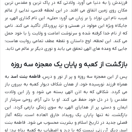
فرزندش را به دنیا می آورد. ولادتی که در پاک ترین و مقدس ترین
مکان روی زمین اتفاق می افتد. در این لحظه قدسی، ندایی از عالم
غیب، نام این نوزاد را بر زبان می آورد: «علی». این نام گذاری الهی، بر
جایگاه ویژه این مولود در هستی و نزد پروردگار تأکید می کند. نامی
که از نام خدا گرفته شده و سرنوشت امامت و ولایت را با خود حمل
می کند. این لحظه، اوج داستان و نقطه عطف تمامی روایت هاست؛
جایی که وعده های الهی تحقق می یابد و نوری دیگر بر عالم می تابد.
بازگشت از کعبه و پایان یک معجزه سه روزه
پس از این معجزه سه روزه و پر از نور و درس،
فاطمه بنت اسد
به
همراه فرزند نورسیده خود، از همان شکاف دیوار کعبه به بیرون باز
می گردد. شکافی که به اذن الهی بسته می شود و راز این ولادت
مقدس را در دل خود حفظ می کند. او با دلی آرام، روحی سرشار از
ایمان و دستی پر از هدایای الهی، به سوی زندگی بازمی گردد. این
بازگشت، نه تنها پایان یک رویداد خارق العاده است، بلکه آغاز
فصلی جدید در تاریخ اسلام و بشریت محسوب می شود. فاطمه بنت
اسد، دیگر آن زنی نیست که با درد و اضطراب به کعبه پناه برد؛ او