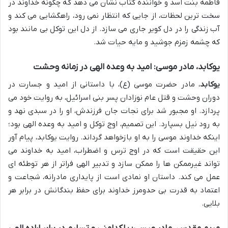
فاطمه بنت اسد و خواننده کتاب نشان می دهد که چگونه خداوند در
سخت ترین لحظات، از جایی که انتظار نمی رود، راهگشایی می کند و
آب زندگی را در دل کویر جاری می سازد. از دل این توکل بی مانند بود
که چشمه زمزم جوشید و مایه حیات شد.
یوکابد، مادر موسی: امید به وعده الهی در زمانه وحشت
یوکابد
، مادر حضرت موسی (ع)، با داستانی از امید و جسارت در
دوران وحشت و قتل عام نوزادان پسر بنی اسرائیل، به روایت خود می
پردازد. او مجبور شد برای نجات جان فرزندش، او را در سبدی نهد و
به رود نیل بسپارد. این تصمیم، اوج توکل و امید به وعده الهی بود؛
اینکه خداوند موسی را به او بازخواهد گرداند. روایت یوکابد، پیام آور
این حقیقت است که در اوج ترس و اضطراب، امید به خداوند می
تواند غیرممکن ها را ممکن سازد و تدبیر الهی فراتر از هر توطئه ای
عمل می کند. داستان او نمادی است از پایداری مادرانه، شجاعت و
اعتماد به قدرت بی حدومرز خداوند برای حفظ بندگانش در برابر هر
بلایی.