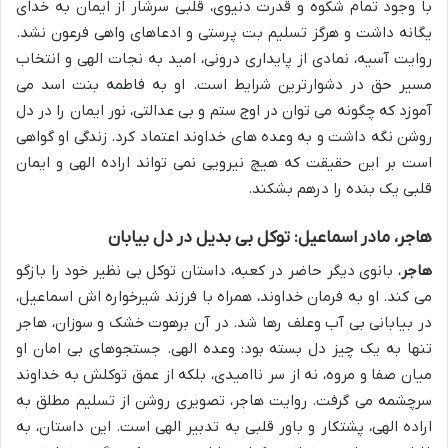
با وجود تمام شکوه و قدرت دنیوی، قلبی سرشار از ایمان به خدای
یگانه داشت و هرگز تسلیم بت پرستی و ادعاهای واهی فرعون نشد.
روایت آسیه، نمادی از پایداری درونی، امید به نجات الهی و انتخاب
مسیر حق در دشوارترین شرایط است. او به فاطمه بنت اسد می
آموزد که چگونه می توان در اوج ستم و بی عدالتی، نور ایمان را در دل
روشن نگه داشت و به وعده های خداوند اعتماد کرد. زندگی او گواهی
است بر این حقیقت که هیچ نیرویی نمی تواند اراده الهی و ایمان
قلبی یک بنده را درهم بشکند.
هاجر، مادر اسماعیل: توکل بی بدیل در دل بیابان
هاجر
، بانوی دیگر حاضر در کعبه، داستان توکل بی نظیر خود را بازگو
می کند. او به فرمان خداوند، همراه با فرزند شیرخواره اش اسماعیل،
در بیابانی بی آب وعلف رها شد. در آن برهوت خشک و سوزان، هاجر
تنها به یک چیز دل بسته بود: وعده الهی. جستجوهای بی امان او
میان صفا و مروه، نه از سر ناامیدی، بلکه از عمق توکلش به خداوند
سرچشمه می گرفت. روایت هاجر، تصویری روشن از تسلیم مطلق به
اراده الهی، پشتکار و باور قلبی به تدبیر الهی است. این داستان، به