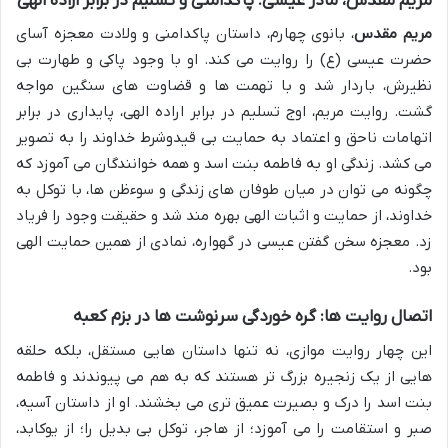
مریم مقدس، مادر عیسی: پاکدامنی و تسلیم در برابر اراده الهی
مریم مقدس
، بانوی چهارم، داستان پاکدامنی و ولادت معجزه آسای
حضرت عیسی (ع) را روایت می کند. او با وجود پاکی و طهارت بی
نظیرش، باردار شد و با تهمت ها و قضاوت های سنگین مواجه
گشت. روایت مریم، اوج تسلیم در برابر اراده الهی، پایداری در برابر
اتهامات ناحق و اعتماد به حمایت بی قیدوشرط خداوند را به تصویر
می کشد. زندگی او به فاطمه بنت اسد و همه خوانندگان می آموزد که
چگونه می توان در میان طوفان های زندگی و سوءظن ها، با توکل به
خداوند، از حمایت و اثبات الهی بهره مند شد و حقیقت وجود را فریاد
زد. معجزه سخن گفتن عیسی در گهواره، نمادی از همین حمایت الهی
بود.
اتصال روایت ها: گره خوردگی سرنوشت ها در بزم کعبه
این چهار روایت موازی، نه تنها داستان هایی مستقل، بلکه حلقه
هایی از یک زنجیره بزرگ تر هستند که به هم می پیوندند و فاطمه
بنت اسد را درک و بصیرت عمیق تری می بخشند. او از داستان آسیه،
صبر و استقامت را می آموزد؛ از هاجر، توکل بی بدیل را؛ از یوکابد،