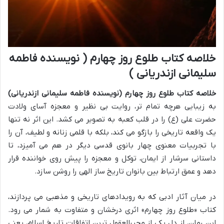
خلاصه کتاب طلوع روز چهارم ( نویسنده فاطمه
سلیمانی ازندریانی )
خلاصه کتاب طلوع روز چهارم (نویسنده فاطمه سلیمانی ازندریانی)
به زیبایی هرچه تمام تر، روایت بی نظیر و معجزه آسای ولادت
حضرت علی (ع) را در قلب کعبه به تصویر می کشد. این اثر نه تنها
یک واقعه تاریخی را بازگو می کند، بلکه با قلمی زنانه و لطیف، آن را
با تجربیات معنوی چهار بانوی قدسی دیگر در هم می آمیزد، تا
داستانی سرشار از ایمان، توکل و معجزه را پیش روی خواننده قرار
دهد و عمق ارتباط بین بانوان تاریخ ساز الهی را روشن سازد.
در میان آثار ادبی که به رویدادهای تاریخی و مذهبی می پردازند،
کتاب «طلوع روز چهارم» اثری درخشان و متفاوت به شمار می رود.
این رمان، از دل یکی از محیرالعقول ترین اتفاقات تاریخ اسلام، یعنی