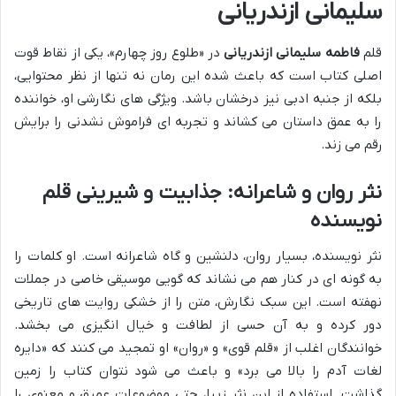
سلیمانی ازندریانی
قلم
فاطمه سلیمانی ازندریانی
در «طلوع روز چهارم»، یکی از نقاط قوت
اصلی کتاب است که باعث شده این رمان نه تنها از نظر محتوایی،
بلکه از جنبه ادبی نیز درخشان باشد. ویژگی های نگارشی او، خواننده
را به عمق داستان می کشاند و تجربه ای فراموش نشدنی را برایش
رقم می زند.
نثر روان و شاعرانه: جذابیت و شیرینی قلم
نویسنده
نثر نویسنده، بسیار روان، دلنشین و گاه شاعرانه است. او کلمات را
به گونه ای در کنار هم می نشاند که گویی موسیقی خاصی در جملات
نهفته است. این سبک نگارش، متن را از خشکی روایت های تاریخی
دور کرده و به آن حسی از لطافت و خیال انگیزی می بخشد.
خوانندگان اغلب از «قلم قوی» و «روان» او تمجید می کنند که «دایره
لغات آدم را بالا می برد» و باعث می شود نتوان کتاب را زمین
گذاشت. استفاده از این نثر زیبا، حتی موضوعات عمیق و معنوی را