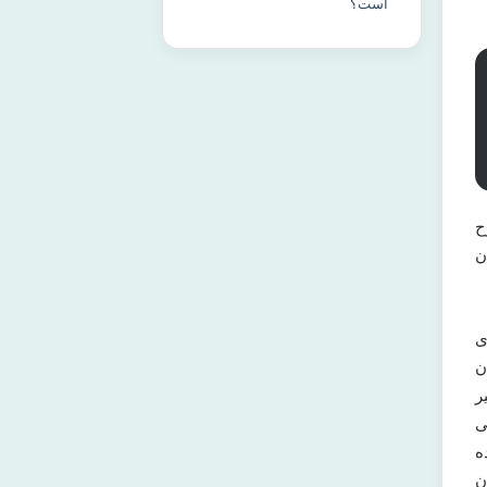
است؟
ح
ن
ی
ن
ر
ی
ه
ن