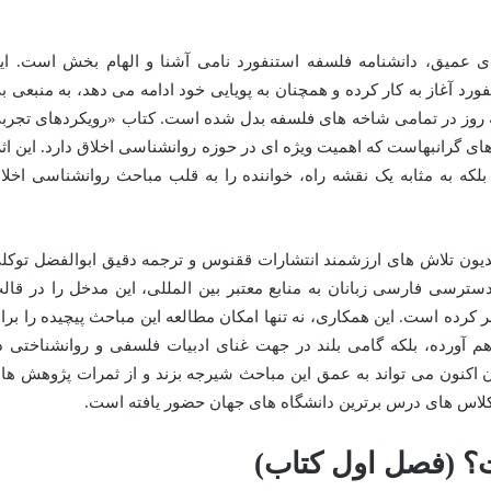
ی عمیق، دانشنامه فلسفه استنفورد نامی آشنا و الهام بخش است. ای
۱۹۹ در دانشگاه استنفورد آغاز به کار کرده و همچنان به پویایی خود ادامه می دهد، به منبعی 
 روز در تمامی شاخه های فلسفه بدل شده است. کتاب «رویکردهای تجرب
ای گرانبهاست که اهمیت ویژه ای در حوزه روانشناسی اخلاق دارد. این اثر
لکه به مثابه یک نقشه راه، خواننده را به قلب مباحث روانشناسی اخلا
 مدیون تلاش های ارزشمند انتشارات ققنوس و ترجمه دقیق ابوالفضل توکل
رسی فارسی زبانان به منابع معتبر بین المللی، این مدخل را در قال
رده است. این همکاری، نه تنها امکان مطالعه این مباحث پیچیده را برا
هم آورده، بلکه گامی بلند در جهت غنای ادبیات فلسفی و روانشناختی د
ن اکنون می تواند به عمق این مباحث شیرجه بزند و از ثمرات پژوهش ها
 کلاس های درس برترین دانشگاه های جهان حضور یافته است.
؟ (فصل اول کتاب)