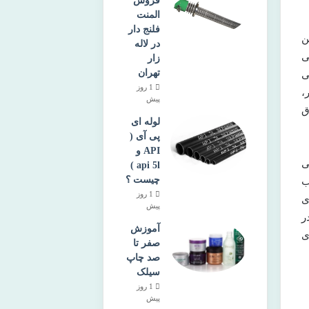
فروش
المنت
فلنج دار
ن
در لاله
بی
زار
تهران
ی
1 روز
،
پیش
ق
لوله ای
پی آی (
API و
ی
api 5l )
چیست ؟
ب
1 روز
ی
پیش
ر
آموزش
ی
صفر تا
صد چاپ
سیلک
1 روز
پیش