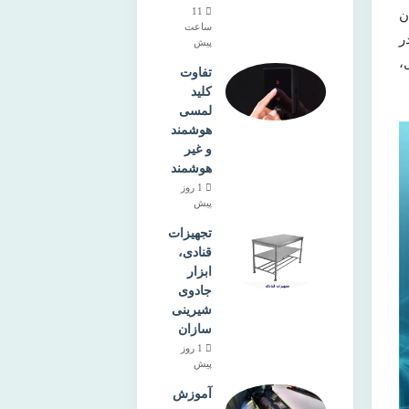
11
ن
ساعت
ر
پیش
،
تفاوت
کلید
لمسی
هوشمند
و غیر
هوشمند
1 روز
پیش
تجهیزات
قنادی،
ابزار
جادوی
شیرینی‌
سازان
1 روز
پیش
آموزش