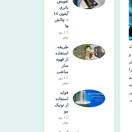
تعویض
باتری
آیفون 14
+ چالش
ها
1 روز
پیش
ه
طریقه
استفاده
و
از قهوه
ی
ساز
ا
مباشی
م
1 روز
پیش
ه
ی
فواید
استفاده
.
از تونیک
مو
1 روز
پیش