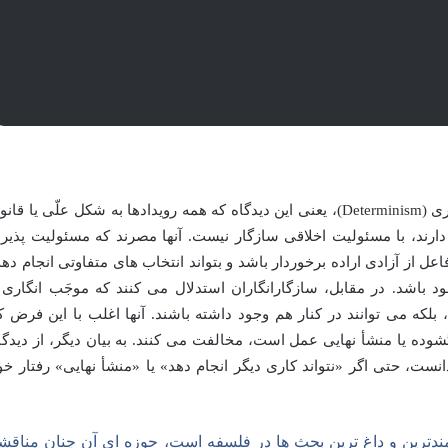
ناسازگارانگاران بر این باورند که موجَب انگارى (Determinism)، یعنی این دیدگاه که همه رویدادها به شکل علّی یا قا
 دارند، با مسئولیت اخلاقی سازگار نیست. آنها مصرند که مسئولیت پذیر
اعل از آزادی اراده برخوردار باشد و بتواند انتخاب های متفاوتی انجام دهد
د باشد. در مقابل، سازگارانگاران استدلال می کنند که موجَب انگارى 
، بلکه می توانند در کنار هم وجود داشته باشند. آنها اغلب با این فرض ک
گشوده یا منشأ نهایی عمل است، مخالفت می کنند. به بیان دیگر، از دیدگا
ست، حتی اگر «نتواند کاری دیگر انجام دهد» یا «منشأ نهایی» رفتار خو
ندترین و داغ ترین بحث ها در فلسفه است، حوزه اى آن چنان مناقش