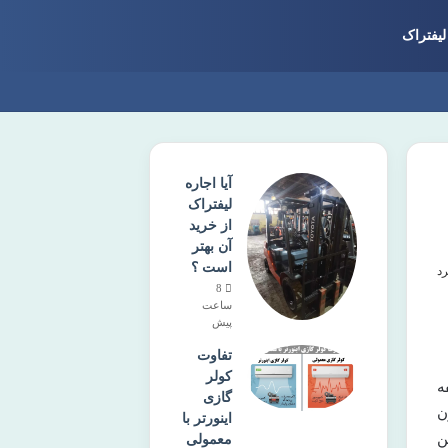
لیفتراک
آیا اجاره
لیفتراک
از خرید
آن بهتر
است ؟
8
ساعت
پیش
تفاوت
کولر
ه
گازی
ن
اینورتر با
ن
معمولی