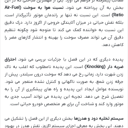
مطالب پیشرفته تر فراهم می آورد. یکی از مهمترین مباحثی که در این
بخش به آن پرداخته می شود،
نسبت هوا به سوخت (Air-Fuel
Ratio)
است. این نسبت نه تنها بر راندمان موتور تأثیرگذار است،
بلکه نقش حیاتی در میزان آلایندگی خروجی از اگزوز دارد. درک دقیق
این نسبت به خواننده کمک می کند تا متوجه شود چگونه تنظیم
دقیق آن می تواند مصرف سوخت را بهینه و انتشار گازهای مضر را
کاهش دهد.
پدیده دیگری که در این فصل با جزئیات بررسی می شود،
احتراق
ضربه دار (Knocking)
است. این پدیده نامطلوب که اغلب به ناک
زدن شهرت دارد، زمانی رخ می دهد که سوخت درون سیلندر، پیش از
جرقه زدن شمع، به صورت ناگهانی و کنترل نشده منفجر می شود.
نویسنده عوامل ایجاد این پدیده و راه های پیشگیری از آن را به
تفصیل شرح می دهد. تجربه این پدیده می تواند آسیب جدی به
موتور وارد کند و شناخت آن برای هر متخصص خودرو حیاتی است.
سیستم تخلیه دود و هدرزها
بخش دیگری از این فصل را تشکیل می
دهند. این بخش به معرفی اجزای سیستم اگزوز، نقش هدرز در بهبود