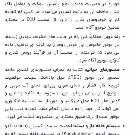
خودرو در مدیریت موتور، قطع پاشش سوخت و عوامل پاک
شدن حافظه آن به دقت تشریح می شود. هر کسی که تجربه
کار با خودروهای مدرن را دارد، از اهمیت ECU در عملکرد
صحیح خودرو آگاه است.
رله دوبل:
عملکرد این رله در حالت های مختلف سوئیچ (بسته،
باز موتور خاموش، باز موتور روشن) به گونه ای توضیح داده
می شود که خواننده از اهمیت آن در فرآیند روشن شدن و
کارکرد موتور آگاه شود.
سنسورهای حیاتی:
کتاب به معرفی سنسورهای کلیدی مانند
سنسور دور موتور (TDC)، میل بادامک، سرعت، موقعیت
دریچه گاز، فشار و دمای هوای ورودی، دمای آب موتور و
سوئیچ اینرسی می پردازد. این سنسورها به مثابه چشمان و
گوش های ECU عمل می کنند و بدون آن ها، سیستم انژکتوری
نمی تواند کار خود را به درستی انجام دهد. تجربه عیب یابی
موفق اغلب از درک عمیق عملکرد این سنسورها نشأت می گیرد.
سیستم حلقه باز و بسته:
اهمیت سنسور اکسیژن (Lambda) و
سنسور ضربه (Knock Sensor) در سیستم حلقه بسته، که به