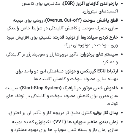
بازخواندن گازهای اگزوز (EGR):
مکانیزمی برای کاهش
اکسیدهای نیتروژن.
قطع پاشش سوخت (Overrun, Cut-off):
روشی برای بهینه
سازی مصرف سوخت و کاهش آلایندگی در شرایط خاص رانندگی.
خارج کردن سیلندرها از تولید قدرت:
تکنیکی برای افزایش بهره
وری سوخت در موتورهای بزرگ.
سیستم های پرخوران:
تأثیر توربوشارژر و سوپرشارژر بر آلایندگی
و عملکرد.
ارتباط ECU گیربکس و موتور:
هماهنگی این دو واحد برای
بهینه سازی مصرف سوخت و کاهش آلاینده ها.
خاموش شدن موتور در ترافیک (Start-Stop System):
سیستم
های مدرن برای کاهش مصرف سوخت و آلایندگی در توقف های
کوتاه.
پدال گاز برقی:
کنترل دقیق تر دریچه گاز و تأثیر آن بر احتراق.
زمان بندی متغیر سوپاپ ها (VVT):
تکنولوژی که به بهینه
سازی زمان باز و بسته شدن سوپاپ ها برای بهبود عملکرد و