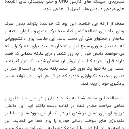
هیبریدی، سیستم های گازسوز CNG و حتی پیچیدگی های آلاینده
های خروجی و روش های کنترل آن ها می شود.
هدف از ارائه این خلاصه، این بود که خواننده بتواند بدون صرف
زمان زیاد برای مطالعه کامل کتاب، به درکی عمیق و سازمان یافته از
ساختار و محتوای غنی آن دست یابد. این خلاصه برای دانشجویانی
که به دنبال مروری سریع قبل از امتحان هستند، برای تعمیرکارانی که
می خواهند دانش خود را به روز کنند، و برای علاقه مندانی که قصد
دارند قبل از خرید کتاب، از ارزش آن مطمئن شوند، یک ابزار قدرتمند
است. این نه تنها یک مرور کلی است، بلکه تجربه ای است از سفر در
دنیای پیچیده تکنولوژی خودرو که در آن هر فردی می تواند مسیر
یادگیری خود را پیدا کند.
با مطالعه این مقاله، شما به یک دید کلی و در عین حال دقیق از
تمامی مباحث مطرح شده در کتاب دست یافته اید. این دانش،
دروازه ای برای عمیق تر شدن در هر یک از این حوزه ها و تسلط بر
تکنولوژی های سوخت رسانی خودرو را برای شما می گشاید. این
خلاصه نه تنها اطلاعات را فشرده کرده، بلکه ارزش آموزشی و کاربردی