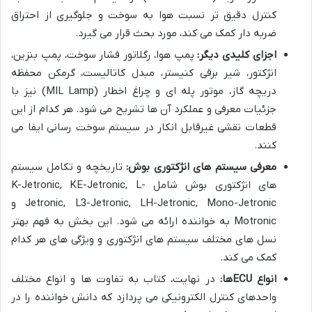
کنترل دقیق تر نسبت هوا به سوخت و جلوگیری از احتراق
ضربه دار کمک می کند، مورد بحث قرار می گیرد.
اجزای کلیدی دیگر:
پمپ هوا، رگلاتور فشار سوخت، پمپ بنزین،
انژکتور، شیر برقی کنیستر، مبدل کاتالیست، گرمکن محفظه
دریچه گاز، موتور پله ای و چراغ اخطار (MIL Lamp) نیز با
جزئیات معرفی و عملکرد آن ها تشریح می شود. هر کدام از این
قطعات نقشی غیرقابل انکار در سیستم سوخت رسانی ایفا می
کنند.
معرفی سیستم های انژکتوری بوش:
تاریخچه و تکامل سیستم
های انژکتوری بوش شامل K-Jetronic, KE-Jetronic, L-
Jetronic, L3-Jetronic, LH-Jetronic, Mono-Jetronic و
Motronic به خواننده ارائه می شود. این بخش به فهم بهتر
نسل های مختلف سیستم های انژکتوری و ویژگی های هر کدام
کمک می کند.
انواع ECUها:
در نهایت، کتاب به تفاوت ها و انواع مختلف
واحدهای کنترل الکترونیکی می پردازد که دانش خواننده را در