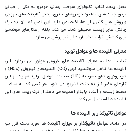
فصل پنجم کتاب تکنولوژی سوخت رسانی خودرو به یکی از حیاتی
ترین جنبه های عملکرد خودروهای مدرن، یعنی آلاینده های خروجی
و روش های کنترل آن ها، اختصاص دارد. این فصل نه تنها به درک
چالش های زیست محیطی کمک می کند، بلکه راهکارهای مهندسی
برای کاهش اثرات منفی آن ها را نیز روشن می سازد.
معرفی آلاینده ها و عوامل تولید
کتاب ابتدا به
معرفی آلاینده های خروجی موتور
می پردازد. این
آلاینده ها شامل منواکسید کربن (CO)، اکسیدهای نیتروژن (NOx) و
هیدروکربن های نسوخته (HC) هستند. عوامل تولید هر یک از این
گازهای مضر نیز به دقت تشریح می شود. هر کسی که به سلامت
محیط زیست و آینده پایدار اهمیت می دهد، از درک ریشه های این
آلاینده ها استقبال می کند.
عوامل تاثیرگذار بر آلاینده ها
در ادامه،
عوامل تاثیرگذار بر میزان آلاینده ها
مورد بحث قرار می
گیرد. نسبت سوخت و هوا (λ)، تایمینگ جرقه، سیستم های مدیریت