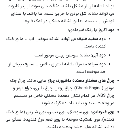
تواند نشانه ای از مشکل باشد. مثلاً صدای سوت از زیر کاپوت
می تواند نشانه شل بودن یا خرابی تسمه ها باشد، یا صدای
کوبش از سیستم تعلیق نشانه مشکل در کمک فنرها.
دود اگزوز با رنگ غیرعادی:
دود سفید غلیظ:
می تواند نشانه سوختن آب یا مایع خنک
کننده باشد.
دود آبی:
نشانه سوختن روغن موتور است.
دود سیاه:
معمولاً نشانه احتراق ناقص یا مصرف بیش از
حد سوخت است.
چراغ های هشدار دهنده داشبورد:
چراغ هایی مانند چراغ چک
موتور (Check Engine)، چراغ روغن، چراغ باتری، چراغ ترمز و
چراغ ABS، هر کدام نشان دهنده مشکلی خاص در سیستم
مربوطه هستند و نباید نادیده گرفته شوند.
بوی غیرعادی:
بوی سوختگی، بوی بنزین، بوی شیرین (مایع خنک
کننده)، بوی لاستیک سوخته یا بوی تخم مرغ گندیده، همگی می
توانند نشانه های هشداردهنده باشند.