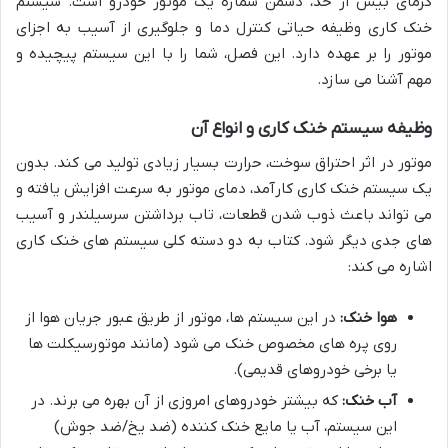
گرمای بیش از حد، دشمن شماره یک موتور خودرو است. سیستم
خنک کاری وظیفه حیاتی کنترل دما و جلوگیری از آسیب به اجزای
موتور را بر عهده دارد. این فصل، شما را با این سیستم پیچیده و
مهم آشنا می سازد.
وظیفه سیستم خنک کاری و انواع آن
موتور در اثر احتراق سوخت، حرارت بسیار زیادی تولید می کند. بدون
یک سیستم خنک کاری کارآمد، دمای موتور به سرعت افزایش یافته و
می تواند باعث ذوب شدن قطعات، تاب برداشتن سرسیلندر و آسیب
های جدی دیگر شود. کتاب به دو دسته کلی سیستم های خنک کاری
اشاره می کند:
هوا خنک:
در این سیستم ها، موتور از طریق عبور جریان هوا از
روی پره های مخصوص خنک می شود (مانند موتورسیکلت ها
یا برخی خودروهای قدیمی).
آب خنک:
که بیشتر خودروهای امروزی از آن بهره می برند. در
این سیستم، آب یا مایع خنک کننده (ضد یخ/ضد جوش)