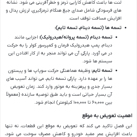
لنت ها باعث کاهش کارایی ترمز و خطرآفرینی می شود. نشانه
های فرسودگی شامل صدای جیغ هنگام ترمزگیری، لرزش پدال و
افزایش مسافت توقف است.
تسمه ها (تسمه دینام، تسمه تایم):
تسمه دینام (تسمه پروانه/هیدرولیک):
اجزایی مانند
دینام، پمپ هیدرولیک فرمان و کمپرسور کولر را به حرکت
در می آورد. پارگی آن می تواند منجر به از کار افتادن این
سیستم ها شود.
تسمه تایم:
وظیفه هماهنگی حرکت سوپاپ ها و پیستون
ها را بر عهده دارد. پارگی تسمه تایم، می تواند آسیب های
بسیار جدی و پرهزینه به موتور وارد کند. زمان تعویض
آن بسیار حیاتی است و باید طبق توصیه سازنده (معمولاً
بین ۶۰,۰۰۰ تا ۱۰۰,۰۰۰ کیلومتر) انجام شود.
اهمیت تعویض به موقع
این فصل تاکید می کند که تعویض به موقع این قطعات، نه تنها
باعث افزایش عمر مفید خودرو و کاهش مصرف سوخت می شود،