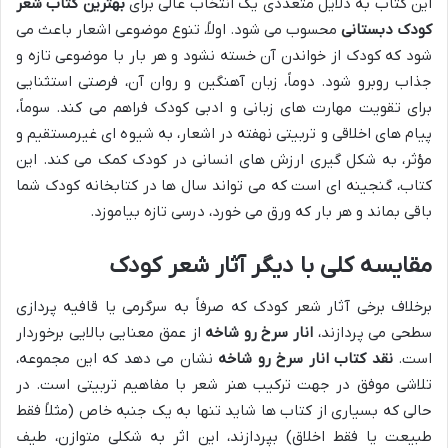
این کتاب به دلایل متعددی یک انتخاب عالی برای
بهترین کتاب شعر
کودک دبستانی
محسوب می شود. اولاً، تنوع موضوعی اشعار باعث می
شود که کودک از خواندن آن خسته نشود و هر بار با موضوعی تازه و
جذاب روبرو شود. دوماً، زبان آهنگین و روان آن، فرصتی استثنایی
برای تقویت مهارت های زبانی و ادبی کودک فراهم می کند. سوماً،
پیام های اخلاقی و تربیتی نهفته در اشعار، به شیوه ای غیرمستقیم و
مؤثر، به شکل گیری ارزش های انسانی در کودک کمک می کند. این
کتاب، گنجینه ای است که می تواند سال ها در کتابخانه کودک شما
باقی بماند و هر بار که ورق می خورد، درسی تازه بیاموزد.
مقایسه کلی با دیگر آثار شعر کودک
برخلاف برخی آثار شعر کودک که صرفاً به سرگرمی یا قافیه پردازی
سطحی می پردازند،
انار سرخ رو شاخه
از عمق معنایی بالایی برخوردار
است.
نقد کتاب انار سرخ رو شاخه
نشان می دهد که این مجموعه،
تلاشی موفق در جهت ترکیب هنر شعر با مفاهیم تربیتی است. در
حالی که بسیاری از کتاب ها شاید تنها به یک جنبه خاص (مثلاً فقط
طبیعت یا فقط اخلاق) بپردازند، این اثر به شکلی متوازن، طیف