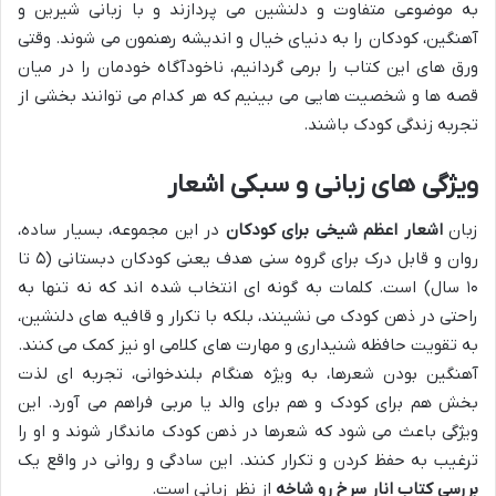
به موضوعی متفاوت و دلنشین می پردازند و با زبانی شیرین و
آهنگین، کودکان را به دنیای خیال و اندیشه رهنمون می شوند. وقتی
ورق های این کتاب را برمی گردانیم، ناخودآگاه خودمان را در میان
قصه ها و شخصیت هایی می بینیم که هر کدام می توانند بخشی از
تجربه زندگی کودک باشند.
ویژگی های زبانی و سبکی اشعار
زبان
اشعار اعظم شیخی برای کودکان
در این مجموعه، بسیار ساده،
روان و قابل درک برای گروه سنی هدف یعنی کودکان دبستانی (۵ تا
۱۰ سال) است. کلمات به گونه ای انتخاب شده اند که نه تنها به
راحتی در ذهن کودک می نشینند، بلکه با تکرار و قافیه های دلنشین،
به تقویت حافظه شنیداری و مهارت های کلامی او نیز کمک می کنند.
آهنگین بودن شعرها، به ویژه هنگام بلندخوانی، تجربه ای لذت
بخش هم برای کودک و هم برای والد یا مربی فراهم می آورد. این
ویژگی باعث می شود که شعرها در ذهن کودک ماندگار شوند و او را
ترغیب به حفظ کردن و تکرار کنند. این سادگی و روانی در واقع یک
بررسی کتاب انار سرخ رو شاخه
از نظر زبانی است.