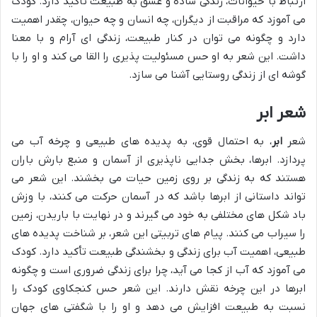
ارتباط با حیوانات، زندگی ساده و عشق به طبیعت تأکید دارد. کودک
می آموزد که مراقبت از دیگران، چه انسان و چه حیوان، چقدر اهمیت
دارد و چگونه می توان در کنار طبیعت، زندگی ای آرام و با معنا
داشت. این شعر به او حس مسئولیت پذیری را القا می کند و او را با
گوشه ای از زندگی روستایی آشنا می سازد.
شعر ابر
شعر
ابر
، به احتمال قوی، به پدیده های طبیعی و چرخه آب می
پردازد. ابرها، بخش جدایی ناپذیری از آسمان و منبع بارش باران
هستند که به زندگی بر روی زمین حیات می بخشند. این شعر می
تواند داستانی از ابرها باشد که در آسمان حرکت می کنند، با وزش
باد شکل های مختلفی به خود می گیرند و در نهایت با باریدن، زمین
را سیراب می کنند. پیام های تربیتی این شعر، بر شناخت پدیده های
طبیعی، اهمیت آب برای زندگی و بخشندگی طبیعت تأکید دارد. کودک
می آموزد که آب از کجا می آید، چرا برای زندگی ضروری است و چگونه
ابرها در این چرخه نقش دارند. این شعر حس کنجکاوی کودک را
نسبت به طبیعت افزایش می دهد و او را با شگفتی های جهان