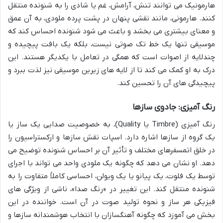
هارمونیک می توانند تنش، آرامش، غم یا شادی را به شنونده منتقل
کنند. هارمونی، مانند نقشی پنهان در پشت پرده ملودی، به آن عمق
و معنای بیشتری می بخشد و باعث می شود شنونده احساس کند که
موسیقی تنها یک خط تک صوتی نیست، بلکه یک بافت پیچیده و
چندلایه از اصوات است که همگی در تعامل با یکدیگر هستند. این
درک به او کمک می کند تا از لایه های زیرین موسیقی نیز لذت ببرد و
پیچیدگی های آن را تحسین کند.
رنگ آمیزی: جادوی سازها
رنگ آمیزی (Timbre یا Quality)، به خصوصیت صدایی یک ساز یا
یک گروه از سازها اشاره دارد. اسپات نقش سازها و ارکستراسیون را
در خلق اتمسفرهای مختلف و تأثیر آن بر احساس شنونده توضیح می
دهد. او نشان می دهد که چگونه یک ملودی واحد می تواند با اجرای
توسط یک فلوت، یک پیانو یا یک ویولن، احساسی کاملاً متفاوت را به
شنونده منتقل کند. این تغییر در «رنگ صدا»، ناشی از ویژگی های
فیزیکی هر ساز و نحوه تولید صوت در آن است. خواننده در این
بخش می آموزد که چگونه آهنگسازان با انتخاب هوشمندانه سازها و