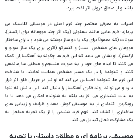
ارتباط میان بخش های مختلف را درک کند، انتظار تحولات را داشته
باشد و از منطق درونی اثر لذت ببرد.
اسپات به معرفی مختصر چند فرم اصلی در موسیقی کلاسیک می
پردازد؛ فرم هایی مانند سمفونی (یک اثر چند موومانه برای ارکستر)،
سونات (که معمولاً برای یک یا دو ساز نوشته می شود و دارای ساختار
موومان های مشخص است) و کنسرتو (اثری برای یک ساز سولو و
ارکستر). او نشان می دهد که این فرم ها چگونه به آهنگسازان کمک
می کنند تا ایده های خود را به صورت منسجم و منطقی سازماندهی
کنند و شنونده را در یک مسیر مشخص هدایت نمایند. با شناخت
این فرم ها، شنونده احساس می کند که او نیز در جریان خلق اثر قرار
دارد و می تواند روند فکری آهنگساز را دنبال کند. این دانش نه تنها
به لذت شنیداری می افزاید، بلکه به شنونده امکان می دهد تا با
رویکردی انتقادی تر به موسیقی گوش دهد و ظرایف و زیبایی های
ساختاری را کشف کند. فهم فرم، شنیدن را از یک تجربه منفعل به
یک مشارکت فعال تبدیل می کند.
موسیقی برنامه ای و مطلق: داستان یا تجربه