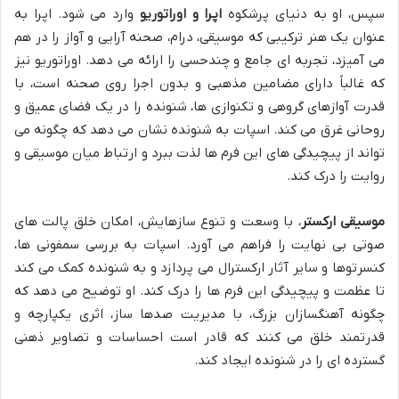
سپس، او به دنیای پرشکوه
اپرا و اوراتوریو
وارد می شود. اپرا به
عنوان یک هنر ترکیبی که موسیقی، درام، صحنه آرایی و آواز را در هم
می آمیزد، تجربه ای جامع و چندحسی را ارائه می دهد. اوراتوریو نیز
که غالباً دارای مضامین مذهبی و بدون اجرا روی صحنه است، با
قدرت آوازهای گروهی و تکنوازی ها، شنونده را در یک فضای عمیق و
روحانی غرق می کند. اسپات به شنونده نشان می دهد که چگونه می
تواند از پیچیدگی های این فرم ها لذت ببرد و ارتباط میان موسیقی و
روایت را درک کند.
موسیقی ارکستر
، با وسعت و تنوع سازهایش، امکان خلق پالت های
صوتی بی نهایت را فراهم می آورد. اسپات به بررسی سمفونی ها،
کنسرتوها و سایر آثار ارکسترال می پردازد و به شنونده کمک می کند
تا عظمت و پیچیدگی این فرم ها را درک کند. او توضیح می دهد که
چگونه آهنگسازان بزرگ، با مدیریت صدها ساز، اثری یکپارچه و
قدرتمند خلق می کنند که قادر است احساسات و تصاویر ذهنی
گسترده ای را در شنونده ایجاد کند.