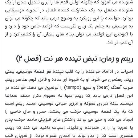
شنونده می آموزد که چگونه اولین قدم ها را برای تبدیل شدن از یک
شنونده منفعل به یک مشارکت کننده فعال در تجربه موسیقایی
بردارد. خواننده با این رویکرد به وضوح درمی یابد که چگونه می توان
به موسیقی به چشم یک زبان نگریست که قواعد خاص خود را دارد و
با آموختن این قواعد، می توان پیام های پنهان آن را کشف کرد و از
آن غنی تر شد.
ریتم و زمان: نبض تپنده هر نت (فصل ۲)
اسپات در ادامه، خواننده را به قلب تپنده هر قطعه موسیقی، یعنی
ریتم، رهنمون می شود. او به شیوه ای ساده و قابل فهم، عناصر ریتم،
ضرب آهنگ (beat) و تمپو (tempo) را توضیح می دهد. خواننده در
این فصل درمی یابد که ریتم تنها به مفهوم تکرار منظم صداها
نیست، بلکه نیروی محرکه و انرژی حیاتی موسیقی است. ریتم است
که به یک قطعه موسیقی حرکت می بخشد، حس و حال خاصی را
ایجاد می کند و حتی می تواند واکنش های فیزیکی مانند حرکت بدن
یا ضربه پا را در شنونده برانگیزد. اسپات تاکید می کند که ریتم،
عنصری است که از بدو تولد با انسان همراه بوده، از ضربان قلب