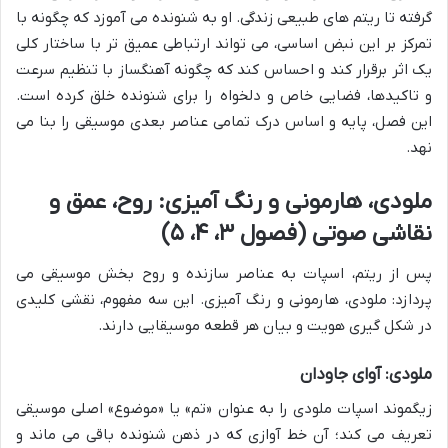
گرفته تا ریتم های طبیعی زندگی. او به شنونده می آموزد که چگونه با
تمرکز بر این نبض اساسی، می تواند ارتباطی عمیق تر با ساختار کلی
یک اثر برقرار کند و احساس کند که چگونه آهنگساز با تنظیم سرعت
و تاکیدها، فضایی خاص و دلخواه را برای شنونده خلق کرده است.
این فصل، پایه و اساس درک تمامی عناصر بعدی موسیقی را بنا می
نهد.
ملودی، هارمونی و رنگ آمیزی: روح، عمق و
نقاشی صوتی (فصول ۳، ۴، ۵)
پس از ریتم، اسپات به عناصر سازنده و روح بخش موسیقی می
پردازد: ملودی، هارمونی و رنگ آمیزی. این سه مفهوم، نقشی کلیدی
در شکل گیری هویت و بیان هر قطعه موسیقایی دارند.
ملودی: آوای جاودان
زیگموند اسپات ملودی را به عنوان «تم» یا «موضوع» اصلی موسیقی
تعریف می کند؛ آن خط آوازی که در ذهن شنونده باقی می ماند و