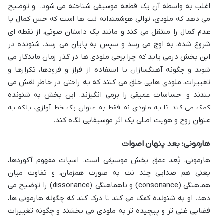
اغلب به واسطه آن یک قطعه موسیقی شناخته می شود. او توضیح
می دهد که ملودی، توالی هوشمندانه نت ها است که حس کمال یا
عدم کمال را منتقل می کند و مانند یک داستان صوتی، از نقطه ای
شروع شده، به اوج می رسد و سپس به پایان می رسد. شنونده در
این بخش درمی یابد که چرا برخی ملودی ها در گذر زمان ماندگار می
شوند و چگونه آهنگسازان با استفاده از فراز و فرودها، تکرارها و
تغییرات، ملودی هایی خلق می کنند که به راحتی در خاطر نقش می
بندند و احساسات عمیقی را برمی انگیزند. این بخش به شنونده
کمک می کند تا به ملودی نه فقط به عنوان یک خط آوازی، بلکه به
عنوان روح و هویت اصلی یک اثر موسیقایی نگاه کند.
هارمونی: بعد پنهان اصوات
هارمونی، بُعد عمق بخش موسیقی است. اسپات مفهوم آکوردها،
یعنی هم صدایی چند نت به صورت همزمان، و تفاوت میان
هماهنگی (consonance) و ناهماهنگی (dissonance) را توضیح می
دهد. او به شنونده کمک می کند تا درک کند که چگونه هارمونی ها،
فضایی غنی تر و پیچیده تر به ملودی می بخشند و چگونه تغییرات