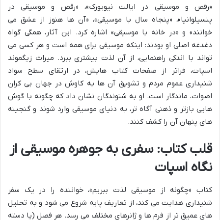
«رقص و موسیقی در ایالت نیویورک»، «رقص و موسیقی در
پنسیلوانیا»، «پنجاه سال با موسیقی»، «آن ها هنوز از عشق می
خوانند» و «در خانه با موسیقی» اشاره کرد. این آثار، همگی گواه
دغدغه اصلی او بودند: اینکه موسیقی برای همه است و هر کسی می
تواند با اندکی راهنمایی، از آن لذت بیشتری ببرد. میراث زیگموند
اسپات، فراتر از صفحات کتاب هایش، در ارتقای سطح سواد
شنیداری عموم مردم و تشویق آن ها به کاوش در جهان بی کران
اصوات، ماندگار است. او به شنوندگان نشان داد که چگونه با گوش
هایی بازتر و ذهنی آگاه تر، به دنیای موسیقی وارد شوند و گنجینه
های پنهان آن را کشف کنند.
قلب کتاب: سفری به جوهره موسیقی از
نگاه اسپات
کتاب «چگونه از موسیقی لذت ببریم»، خواننده را در یک سفر
شنیداری هدایت می کند، از تعاریف پایه شروع می شود و به تحلیل
های عمیق تر از فرم ها و ژانرهای مختلف می رسد. هر فصل (یا دسته