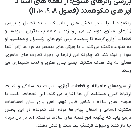
بررسی ژانرهای متنوع: از نغمه های آشنا تا
اپراهای شکوهمند (فصول ۸، ۹، ۱۰، ۱۱)
زیگموند اسپات در بخش های پایانی کتاب، به تحلیل و بررسی
ژانرهای متنوع موسیقی می پردازد؛ از عامه پسندترین سرودها و
قطعات آوازی گرفته تا پیچیده ترین فرم های ارکسترال و مجلسی. او
به شنونده کمک می کند تا با ویژگی های منحصر به فرد هر ژانر آشنا
شود و درک کند که چگونه این ژانرها با وجود تفاوت های ظاهری،
همگی به یک هدف مشترک یعنی بیان هنری و لذت شنیداری می
رسند.
از
سرودهای عامیانه و قطعات آوازی
، اسپات به سادگی و قدرت
ارتباط گیری مستقیم آن ها اشاره می کند. این قطعات، اغلب با
ملودی های ساده و کلامی قابل فهم، راهی برای بیان احساسات
مشترک انسانی و انتقال پیام ها بوده اند. شنونده در این بخش
درمی یابد که چگونه این نغمه های ساده، توانسته اند در دل مردم
جا باز کنند و میراث فرهنگی یک ملت را شکل دهند.