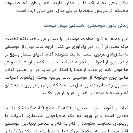
شکل دهی به ادراک ما از جهان دارند. همان طور که فیلسوف
برجسته، فریدریش نیچه، با درایتی مثال زدنی بیان کرده است:
زندگی بدون موسیقی، اشتباهی بیش نیست.
این جمله نه تنها عظمت موسیقی را نشان می دهد، بلکه اهمیت
درک عمیق تر آن را نیز یادآوری می کند. اگرچه لذت بردن از موسیقی
تا حد زیادی غریزی است، اما یک شنونده آگاه، دنیای بسیار وسیع تر
و غنی تری از اصوات را تجربه می کند؛ دنیایی که در آن هر نت و هر
هارمونی، لایه ای جدید از معنا را آشکار می سازد. در این مسیر، کتاب
هایی چون «چگونه از موسیقی لذت ببریم» نوشته زیگموند اسپات،
همچون راهنمایی دلسوز عمل می کنند که چراغی را بر روی جنبه های
کمتر شناخته شده این هنر پررمز و راز می افکنند.
کتاب زیگموند اسپات، بیش از آنکه یک منبع آکادمیک خشک باشد،
دعوتی است برای ورود به یک ماجراجویی شنیداری. اسپات با
رویکردی متفاوت، شنونده را گام به گام با عناصر بنیادین موسیقی
آشنا می سازد و به او کمک می کند تا نه تنها بشنود، بلکه درک کند و