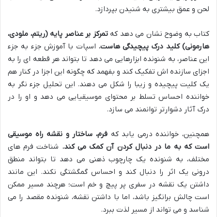
لحن و عمق بیشتری به شنیدن بپردازد.
کتاب به وضوح نشان می دهد که
تمرکز بر عناصر پایه (ریتم، ملودی،
هارمونی) کلید درک پیچیدگی هاست.
اسپات با آموزش جزء به جزء
این عناصر، به شنونده ابزارهایی می دهد تا بتواند هر قطعه ای را به
اجزای سازنده اش تفکیک کند و بفهمد که چگونه این اجزا در کنار هم
یک کلیت پیچیده و زیبا را شکل می دهند. این تحلیل جزء نگر به
خواننده احساس تسلط بر محتوای موسیقیایی می دهد و او را در
درک آثار دشوارتر توانمند می سازد.
همچنین، خواننده درمی یابد که
فرم، ساختار و نقشه راه موسیقی
است که به ما در دنبال کردن آن کمک می کند.
شناخت فرم های
مختلف، به شنونده یک چارچوب ذهنی می دهد تا بتواند منطق
درونی یک اثر را دنبال کند و احساس گمگشتگی نکند. این مانند
داشتن یک نقشه در سفری پر پیچ و خم است؛ هرچند مسیر ممکن
است چالش برانگیز باشد، اما با داشتن نقشه، شنونده مقصد را می
شناسد و می تواند از مسیر لذت ببرد.