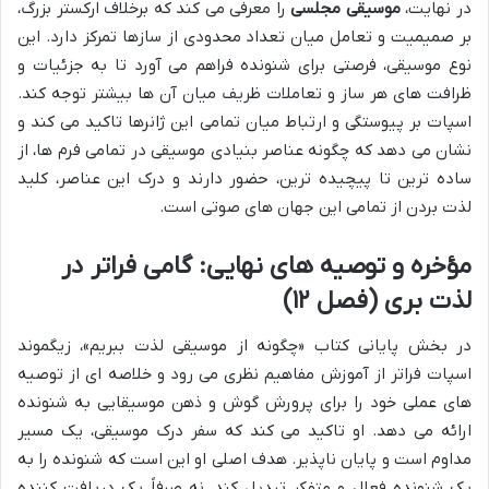
در نهایت،
موسیقی مجلسی
را معرفی می کند که برخلاف ارکستر بزرگ،
بر صمیمیت و تعامل میان تعداد محدودی از سازها تمرکز دارد. این
نوع موسیقی، فرصتی برای شنونده فراهم می آورد تا به جزئیات و
ظرافت های هر ساز و تعاملات ظریف میان آن ها بیشتر توجه کند.
اسپات بر پیوستگی و ارتباط میان تمامی این ژانرها تاکید می کند و
نشان می دهد که چگونه عناصر بنیادی موسیقی در تمامی فرم ها، از
ساده ترین تا پیچیده ترین، حضور دارند و درک این عناصر، کلید
لذت بردن از تمامی این جهان های صوتی است.
مؤخره و توصیه های نهایی: گامی فراتر در
لذت بری (فصل ۱۲)
در بخش پایانی کتاب «چگونه از موسیقی لذت ببریم»، زیگموند
اسپات فراتر از آموزش مفاهیم نظری می رود و خلاصه ای از توصیه
های عملی خود را برای پرورش گوش و ذهن موسیقایی به شنونده
ارائه می دهد. او تاکید می کند که سفر درک موسیقی، یک مسیر
مداوم است و پایان ناپذیر. هدف اصلی او این است که شنونده را به
یک شنونده فعال و متفکر تبدیل کند، نه صرفاً یک دریافت کننده