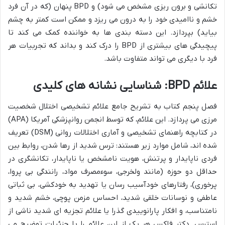
تکانشی و برون ریزی مشخص می شود) و BPD پنهان (که در آن فرد
خشم و ناامیدی خود را به درون می ریزد و ممکن است کمتر به چشم
بیاید) بپردازد. این دسته بندی ها به خواننده کمک می کند تا
پیچیدگی های بیشتری از BPD را درک کند و بداند که تجربیات هر
فرد با دیگری می تواند متفاوت باشد.
علائم BPD: شناسایی نشانه های کلیدی
فصل پنجم کتاب به تشریح جامع علائم تشخیصی اختلال شخصیت
مرزی می پردازد. این علائم، که توسط انجمن روانپزشکی آمریکا (APA)
در کتابچه راهنمای تشخیصی و آماری اختلالات روانی (DSM) تعریف
شده اند، شامل موارد زیر هستند: ترس شدید از رها شدن، روابط بین
فردی ناپایدار و پرتنش، هویت نامشخص یا ناپایدار، تکانشگری در
حداقل دو حوزه (مانند ولخرجی، سوءمصرف مواد، رانندگی بی پروا،
پرخوری)، رفتارهای خودآسیب رسان یا تهدید به خودکشی، بی ثباتی
عاطفی و نوسانات خلقی شدید، احساس مزمن پوچی، خشم شدید و
نامتناسب، و افکار پارانوییدی گذرا یا علائم تجزیه ای شدید ناشی از
استرس. دکتر فاکس هر یک از این علائم را با جزئیات توضیح می