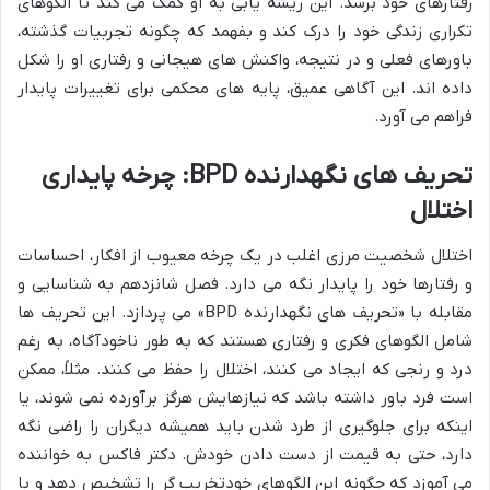
رفتارهای خود برسد. این ریشه یابی به او کمک می کند تا الگوهای
تکراری زندگی خود را درک کند و بفهمد که چگونه تجربیات گذشته،
باورهای فعلی و در نتیجه، واکنش های هیجانی و رفتاری او را شکل
داده اند. این آگاهی عمیق، پایه های محکمی برای تغییرات پایدار
فراهم می آورد.
تحریف های نگهدارنده BPD: چرخه پایداری
اختلال
اختلال شخصیت مرزی اغلب در یک چرخه معیوب از افکار، احساسات
و رفتارها خود را پایدار نگه می دارد. فصل شانزدهم به شناسایی و
مقابله با «تحریف های نگهدارنده BPD» می پردازد. این تحریف ها
شامل الگوهای فکری و رفتاری هستند که به طور ناخودآگاه، به رغم
درد و رنجی که ایجاد می کنند، اختلال را حفظ می کنند. مثلاً، ممکن
است فرد باور داشته باشد که نیازهایش هرگز برآورده نمی شوند، یا
اینکه برای جلوگیری از طرد شدن باید همیشه دیگران را راضی نگه
دارد، حتی به قیمت از دست دادن خودش. دکتر فاکس به خواننده
می آموزد که چگونه این الگوهای خودتخریب گر را تشخیص دهد و با