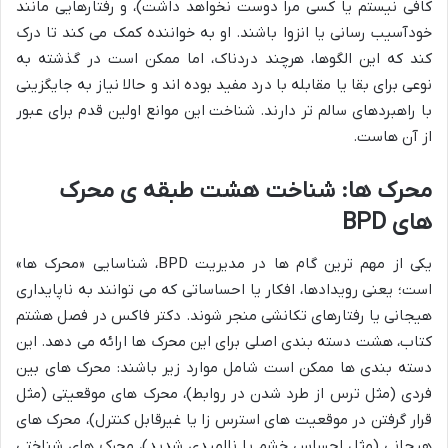
کافی نیستم یا کسی مرا دوست نخواهد داشت)، و رفتارهایی مانند
خودآسیب رسانی یا انزوا باشند. او به خواننده کمک می کند تا درک
کند که این الگوها، هرچند دردناک، اما ممکن است در گذشته به
نوعی برای بقا یا مقابله با درد مفید بوده اند و حالا نیاز به جایگزینی
با راهبردهای سالم تر دارند. شناخت این موانع اولین قدم برای عبور
از آن هاست.
محرک ها: شناخت هشت طبقه ی محرک
های BPD
یکی از مهم ترین گام ها در مدیریت BPD، شناسایی «محرک ها»
است؛ یعنی رویدادها، افکار یا احساساتی که می توانند به ناپایداری
هیجانی یا رفتارهای تکانشی منجر شوند. دکتر فاکس در فصل هشتم
کتاب، هشت دسته بندی اصلی برای این محرک ها ارائه می دهد. این
دسته بندی ها ممکن است شامل موارد زیر باشند: محرک های بین
فردی (مثل ترس از طرد شدن در روابط)، محرک های موقعیتی (مثل
قرار گرفتن در موقعیت های استرس زا یا غیرقابل کنترل)، محرک های
هیجانی (مثل احساس خشم یا ناامیدی شدید)، محرک های شناختی