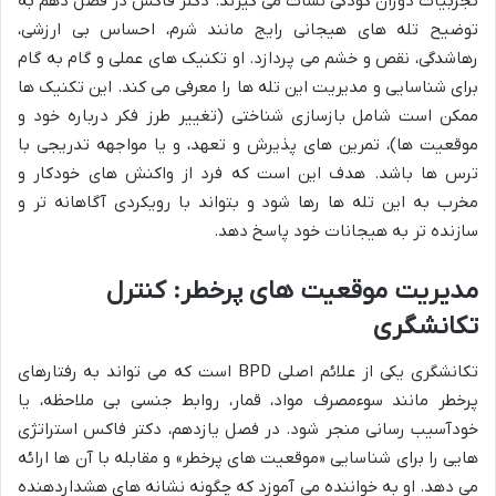
تجربیات دوران کودکی نشأت می گیرند. دکتر فاکس در فصل دهم به
توضیح تله های هیجانی رایج مانند شرم، احساس بی ارزشی،
رهاشدگی، نقص و خشم می پردازد. او تکنیک های عملی و گام به گام
برای شناسایی و مدیریت این تله ها را معرفی می کند. این تکنیک ها
ممکن است شامل بازسازی شناختی (تغییر طرز فکر درباره خود و
موقعیت ها)، تمرین های پذیرش و تعهد، و یا مواجهه تدریجی با
ترس ها باشد. هدف این است که فرد از واکنش های خودکار و
مخرب به این تله ها رها شود و بتواند با رویکردی آگاهانه تر و
سازنده تر به هیجانات خود پاسخ دهد.
مدیریت موقعیت های پرخطر: کنترل
تکانشگری
تکانشگری یکی از علائم اصلی BPD است که می تواند به رفتارهای
پرخطر مانند سوءمصرف مواد، قمار، روابط جنسی بی ملاحظه، یا
خودآسیب رسانی منجر شود. در فصل یازدهم، دکتر فاکس استراتژی
هایی را برای شناسایی «موقعیت های پرخطر» و مقابله با آن ها ارائه
می دهد. او به خواننده می آموزد که چگونه نشانه های هشداردهنده