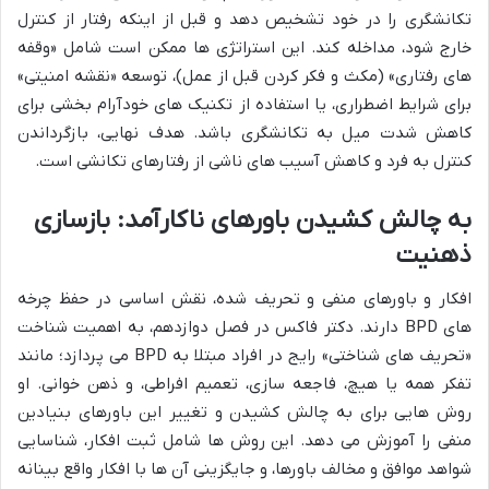
تکانشگری را در خود تشخیص دهد و قبل از اینکه رفتار از کنترل
خارج شود، مداخله کند. این استراتژی ها ممکن است شامل «وقفه
های رفتاری» (مکث و فکر کردن قبل از عمل)، توسعه «نقشه امنیتی»
برای شرایط اضطراری، یا استفاده از تکنیک های خودآرام بخشی برای
کاهش شدت میل به تکانشگری باشد. هدف نهایی، بازگرداندن
کنترل به فرد و کاهش آسیب های ناشی از رفتارهای تکانشی است.
به چالش کشیدن باورهای ناکارآمد: بازسازی
ذهنیت
افکار و باورهای منفی و تحریف شده، نقش اساسی در حفظ چرخه
های BPD دارند. دکتر فاکس در فصل دوازدهم، به اهمیت شناخت
«تحریف های شناختی» رایج در افراد مبتلا به BPD می پردازد؛ مانند
تفکر همه یا هیچ، فاجعه سازی، تعمیم افراطی، و ذهن خوانی. او
روش هایی برای به چالش کشیدن و تغییر این باورهای بنیادین
منفی را آموزش می دهد. این روش ها شامل ثبت افکار، شناسایی
شواهد موافق و مخالف باورها، و جایگزینی آن ها با افکار واقع بینانه