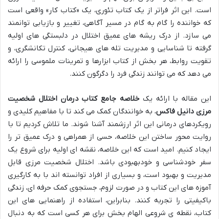
است. این اثر فراتر از یک کتاب تئوری، یک «کتاب کار» واقعی است
که خواننده را گام به گام در مسیر آگاهی، تغییر و بازیابی توانمند
می سازد. از درک ریشه های عمیق اختلال در دلبستگی های اولیه
گرفته تا شناسایی و مدیریت تله های هیجانی، کنترل تکانشگری، و
تقویت روابط، هر بخش از کتاب ابزارها و تمرینات ملموسی را ارائه
می دهد که می توانند زندگی فرد را دگرگون کنند.
این مقاله با ارائه یک
خلاصه جامع کتاب درمان اختلال شخصیت
مرزی دانیل فاکس
، به خوانندگان کمک می کند تا با مفاهیم کلیدی و
رویکردهای درمانی این اثر ارزشمند آشنا شوند. ما تلاش کردیم تا با
روایت محور ساختن این خلاصه، حسی از همراهی و درک عمیق تر را
ایجاد کنیم. امید است که این خلاصه، نقشه ای اولیه برای شروع یک
سفر خودشناسی و خودبهبودی باشد. اختلال شخصیت مرزی قابل
مدیریت و بهبود است، و بسیاری از افراد توانسته اند با به کارگیری
آموزه های این کتاب و در صورت لزوم، جستجوی کمک حرفه ای، زندگی
باکیفیتی را تجربه کنند. بنابراین، استفاده از راهنمایی های این
کتاب، نقطه ی شروعی الهام بخش برای هر کسی است که به دنبال