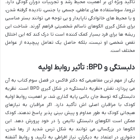
تأکید ویژه ای بر اهمیت محیط رشد و تجربیات دوران کودکی دارد.
تروما، سوءاستفاده های عاطفی، جسمی یا جنسی، نادیده گرفته شدن،
و یا محیط های خانوادگی ناپایدار و بی توجه می توانند بستر مناسبی
برای شکل گیری الگوهای ناسالم شخصیتی فراهم آورند. شناخت این
ریشه ها برای فرد بسیار کمک کننده است تا درک کند که این اختلال
نقص شخصی او نیست، بلکه حاصل یک تعامل پیچیده از عوامل
مختلف است.
دلبستگی و BPD: تأثیر روابط اولیه
یکی از مهم ترین مفاهیمی که دکتر فاکس در فصل سوم کتاب به آن
می پردازد، نقش «نظریه دلبستگی» در شکل گیری BPD است. نظریه
دلبستگی که توسط جان بالبی پایه گذاری شد، بر اهمیت روابط اولیه
کودک با مراقبان اصلی اش تأکید دارد. اگر مراقبان به نیازهای
هیجانی کودک به طور مداوم و پیش بینی پذیر پاسخ ندهند، کودک
ممکن است الگوهای دلبستگی ناایمن را در خود پرورش دهد. این
الگوها در بزرگسالی می توانند به شکل ترس شدید از رها شدن،
دشواری در اعتماد به دیگران، نیاز افراطی به تأیید، و روابط آشفته