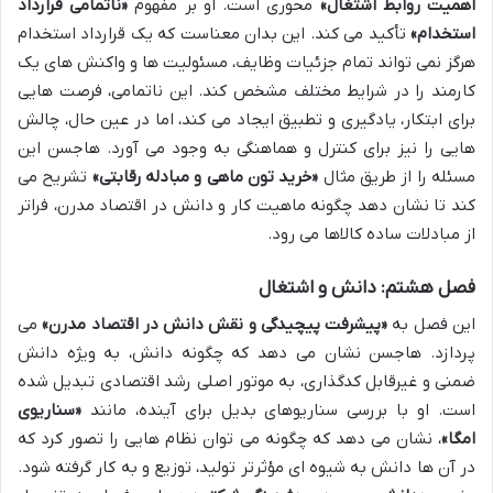
اهمیت روابط اشتغال»
محوری است. او بر مفهوم
«ناتمامی قرارداد
استخدام»
تأکید می کند. این بدان معناست که یک قرارداد استخدام
هرگز نمی تواند تمام جزئیات وظایف، مسئولیت ها و واکنش های یک
کارمند را در شرایط مختلف مشخص کند. این ناتمامی، فرصت هایی
برای ابتکار، یادگیری و تطبیق ایجاد می کند، اما در عین حال، چالش
هایی را نیز برای کنترل و هماهنگی به وجود می آورد. هاجسن این
مسئله را از طریق مثال
«خرید تون ماهی و مبادله رقابتی»
تشریح می
کند تا نشان دهد چگونه ماهیت کار و دانش در اقتصاد مدرن، فراتر
از مبادلات ساده کالاها می رود.
فصل هشتم: دانش و اشتغال
این فصل به
«پیشرفت پیچیدگی و نقش دانش در اقتصاد مدرن»
می
پردازد. هاجسن نشان می دهد که چگونه دانش، به ویژه دانش
ضمنی و غیرقابل کدگذاری، به موتور اصلی رشد اقتصادی تبدیل شده
است. او با بررسی سناریوهای بدیل برای آینده، مانند
«سناریوی
امگا»
، نشان می دهد که چگونه می توان نظام هایی را تصور کرد که
در آن ها دانش به شیوه ای مؤثرتر تولید، توزیع و به کار گرفته شود.