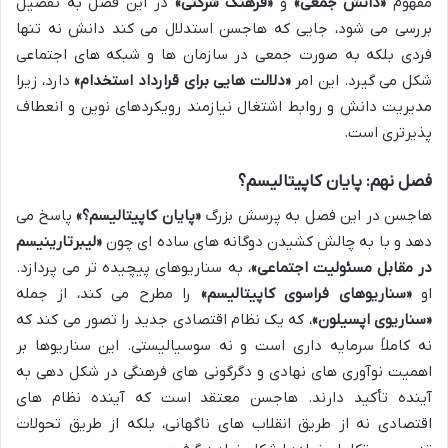
مفهوم
«دانش جمعی»
و
«فرهنگ شرکتی»
در این فصل به تفصیل
بررسی می شود، جایی که هاجسن استدلال می کند دانش نه تنها
فردی بلکه به صورت جمعی در سازمان ها و شبکه های اجتماعی
شکل می گیرد. این امر
«دلالت هایی برای قرارداد استخدام»
دارد، زیرا
مدیریت دانش و روابط اشتغال نیازمند رویکردهای نوین و انعطاف
پذیرتری است.
فصل نهم: پایان کاپیتالیسم؟
هاجسن در این فصل به پرسش بزرگ
«پایان کاپیتالیسم؟»
پاسخ می
دهد و با به چالش کشیدن دوگانه های ساده ای چون
«لیبرتارینیسم
در مقابل مسئولیت اجتماعی»
، به سناریوهای پیچیده تر می پردازد.
او
«سناریوهای فراسوی کاپیتالیسم»
را مطرح می کند، از جمله
«سناریوی اپسیلون»
، که یک نظام اقتصادی جدید را تصور می کند که
نه کاملاً سرمایه داری است و نه سوسیالیستی. این سناریوها بر
اهمیت نوآوری های نهادی و دگرگونی های فرهنگی در شکل دهی به
آینده تأکید دارند. هاجسن معتقد است که آینده نظام های
اقتصادی نه از طریق انقلاب های ناگهانی، بلکه از طریق تحولات