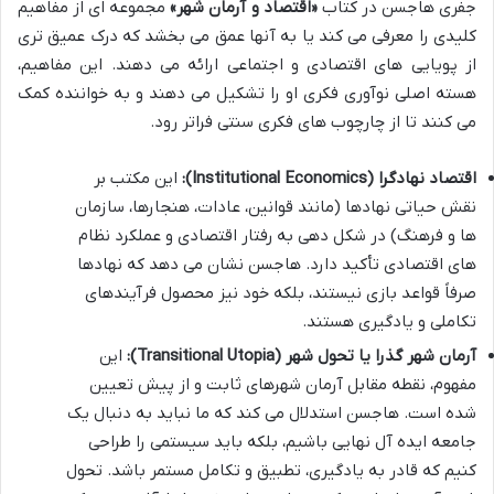
جفری هاجسن در کتاب
«اقتصاد و آرمان شهر»
مجموعه ای از مفاهیم
کلیدی را معرفی می کند یا به آنها عمق می بخشد که درک عمیق تری
از پویایی های اقتصادی و اجتماعی ارائه می دهند. این مفاهیم،
هسته اصلی نوآوری فکری او را تشکیل می دهند و به خواننده کمک
می کنند تا از چارچوب های فکری سنتی فراتر رود.
اقتصاد نهادگرا (Institutional Economics):
این مکتب بر
نقش حیاتی نهادها (مانند قوانین، عادات، هنجارها، سازمان
ها و فرهنگ) در شکل دهی به رفتار اقتصادی و عملکرد نظام
های اقتصادی تأکید دارد. هاجسن نشان می دهد که نهادها
صرفاً قواعد بازی نیستند، بلکه خود نیز محصول فرآیندهای
تکاملی و یادگیری هستند.
آرمان شهر گذرا یا تحول شهر (Transitional Utopia):
این
مفهوم، نقطه مقابل آرمان شهرهای ثابت و از پیش تعیین
شده است. هاجسن استدلال می کند که ما نباید به دنبال یک
جامعه ایده آل نهایی باشیم، بلکه باید سیستمی را طراحی
کنیم که قادر به یادگیری، تطبیق و تکامل مستمر باشد. تحول