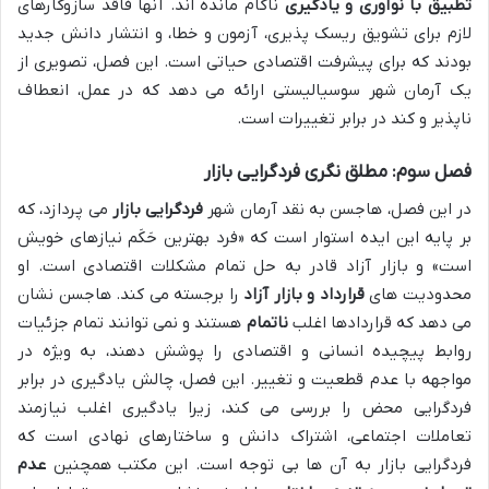
تطبیق با نوآوری و یادگیری
ناکام مانده اند. آنها فاقد سازوکارهای
لازم برای تشویق ریسک پذیری، آزمون و خطا، و انتشار دانش جدید
بودند که برای پیشرفت اقتصادی حیاتی است. این فصل، تصویری از
یک آرمان شهر سوسیالیستی ارائه می دهد که در عمل، انعطاف
ناپذیر و کند در برابر تغییرات است.
فصل سوم: مطلق نگری فردگرایی بازار
در این فصل، هاجسن به نقد آرمان شهر
فردگرایی بازار
می پردازد، که
بر پایه این ایده استوار است که «فرد بهترین حَکَم نیازهای خویش
است» و بازار آزاد قادر به حل تمام مشکلات اقتصادی است. او
محدودیت های
قرارداد و بازار آزاد
را برجسته می کند. هاجسن نشان
می دهد که قراردادها اغلب
ناتمام
هستند و نمی توانند تمام جزئیات
روابط پیچیده انسانی و اقتصادی را پوشش دهند، به ویژه در
مواجهه با عدم قطعیت و تغییر. این فصل، چالش یادگیری در برابر
فردگرایی محض را بررسی می کند، زیرا یادگیری اغلب نیازمند
تعاملات اجتماعی، اشتراک دانش و ساختارهای نهادی است که
فردگرایی بازار به آن ها بی توجه است. این مکتب همچنین
عدم