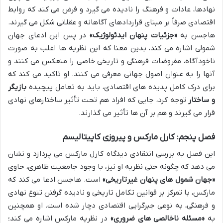
نهادها، عادات و فرهنگ را نادیده می گیرد و فرض می کند که روابط
اقتصادی صرفاً بر مبنای قراردادهای آگاهانه و عقلانی شکل می گیرند.
هاجسن به
«جزئیات پنهان ایدئولوژیک»
در پس این ادعای جهان
شمولی اشاره می کند، بدین معنا که این نظریه ها اغلب به صورت
ناخودآگاه، مفروضات فرهنگی و تاریخی خاصی را منعکس می کنند و
آنها را به عنوان اصول جهانی معرفی می کنند. او تاکید می کند که
برای درک کامل پدیده های اقتصادی، باید به تعامل پیچیده
بازیگر
و ساختار
توجه کرد، جایی که افراد هم تحت تأثیر ساختارهای نهادی
قرار می گیرند و هم بر آن ها تأثیر می گذارند.
فصل پنجم: کارل مارکس و پیروزی کاپیتالیسم
این فصل به بررسی انتقادی دیدگاه کارل مارکس می پردازد و نشان
می دهد که چگونه حتی نظریه او نیز، با وجود جامعیت ظاهری، حاوی
«جهان شمول های پنهان غیرتاریخی»
است. هاجسن ادعا می کند که
مارکس، با تمرکز بر قوانین تکامل تاریخی و نادیده گرفتن تنوع نهادی
و فرهنگی، به نوعی جبرگرایی اقتصادی دچار شده است. او همچنین
به
«مسئله ناخالصی های ضروری»
در نظریه مارکس اشاره می کند؛