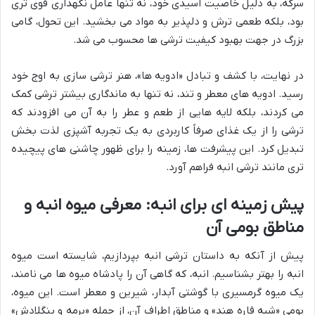
سرکه، به دلیل خاصیت اسیدی خود، نه تنها عامل نگهداری قوی تری
بود، بلکه طعمی ترش و دلپذیر به مواد می بخشید. این تحول، گامی
بزرگ در جهت بهبود کیفیت ترشی ها محسوب می شد.
در نهایت، با کشف و تبادل «ادویه ها»، هنر ترشی سازی به اوج خود
رسید. ادویه های معطر و تند، نه تنها به ماندگاری بیشتر ترشی کمک
می کردند، بلکه لایه هایی از طعم و عطر را به آن می افزودند که
ترشی را از یک غذای صرفاً کاربردی به یک تجربه آشپزی لذت بخش
تبدیل کرد. این پیشرفت ها، زمینه را برای ظهور چاشنی های پیچیده
تری مانند ترشی انبه فراهم آورد.
پیش زمینه ای برای انبه: معرفی میوه انبه و
مناطق بومی آن
پیش از آنکه به داستان ترشی انبه بپردازیم، شایسته است میوه
انبه را بهتر بشناسیم. انبه، که گاهی آن را پادشاه میوه ها می نامند،
یک میوه گرمسیری با گوشتی آبدار، شیرین و معطر است. این میوه،
بومی «شبه قاره هند» و مناطق اطراف آن، از جمله «برمه و بنگلادش»