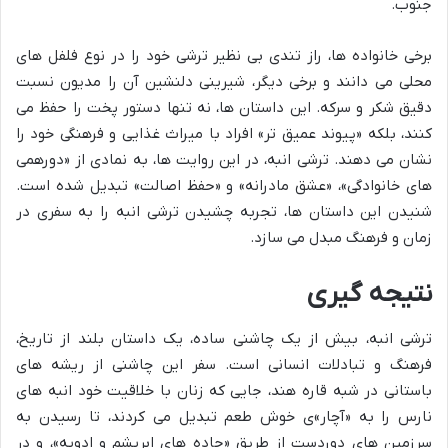
جنوب.
برخی خانواده ها، راز تندی بی نظیر ترشی خود را در نوع فلفل های
محلی می دانند و برخی دیگر، شیرینی دلنشین آن را مدیون نسبت
دقیق شکر و سرکه. این داستان ها، نه تنها دستور پخت را حفظ می
کنند، بلکه «پیوند عمیق تر» افراد با میراث غذایی و فرهنگی خود را
نشان می دهند. ترشی انبه، در این روایت ها، به نمادی از «دورهمی
های خانوادگی»، «عشق مادرانه» و «حفظ اصالت» تبدیل شده است.
شنیدن این داستان ها، تجربه چشیدن ترشی انبه را به سفری در
زمان و فرهنگ مبدل می سازد.
نتیجه گیری
ترشی انبه، بیش از یک چاشنی ساده، یک داستان بلند از تاریخ،
فرهنگ و تبادلات انسانی است. سفر این چاشنی از ریشه های
باستانی در شبه قاره هند، جایی که زنان با خلاقیت خود انبه های
نارس را به «آچار»ی خوش طعم تبدیل می کردند، تا رسیدن به
سرزمین های دوردست از طریق «جاده های ابریشم و ادویه»، و در