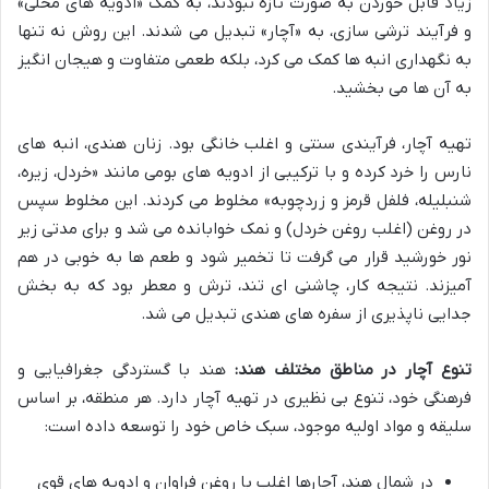
زیاد قابل خوردن به صورت تازه نبودند، به کمک «ادویه های محلی»
و فرآیند ترشی سازی، به «آچار» تبدیل می شدند. این روش نه تنها
به نگهداری انبه ها کمک می کرد، بلکه طعمی متفاوت و هیجان انگیز
به آن ها می بخشید.
تهیه آچار، فرآیندی سنتی و اغلب خانگی بود. زنان هندی، انبه های
نارس را خرد کرده و با ترکیبی از ادویه های بومی مانند «خردل، زیره،
شنبلیله، فلفل قرمز و زردچوبه» مخلوط می کردند. این مخلوط سپس
در روغن (اغلب روغن خردل) و نمک خوابانده می شد و برای مدتی زیر
نور خورشید قرار می گرفت تا تخمیر شود و طعم ها به خوبی در هم
آمیزند. نتیجه کار، چاشنی ای تند، ترش و معطر بود که به بخش
جدایی ناپذیری از سفره های هندی تبدیل می شد.
تنوع آچار در مناطق مختلف هند:
هند با گستردگی جغرافیایی و
فرهنگی خود، تنوع بی نظیری در تهیه آچار دارد. هر منطقه، بر اساس
سلیقه و مواد اولیه موجود، سبک خاص خود را توسعه داده است:
در شمال هند، آچارها اغلب با روغن فراوان و ادویه های قوی