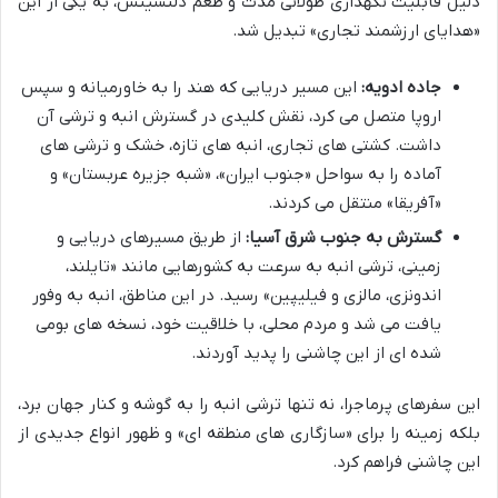
دلیل قابلیت نگهداری طولانی مدت و طعم دلنشینش، به یکی از این
«هدایای ارزشمند تجاری» تبدیل شد.
جاده ادویه:
این مسیر دریایی که هند را به خاورمیانه و سپس
اروپا متصل می کرد، نقش کلیدی در گسترش انبه و ترشی آن
داشت. کشتی های تجاری، انبه های تازه، خشک و ترشی های
آماده را به سواحل «جنوب ایران»، «شبه جزیره عربستان» و
«آفریقا» منتقل می کردند.
گسترش به جنوب شرق آسیا:
از طریق مسیرهای دریایی و
زمینی، ترشی انبه به سرعت به کشورهایی مانند «تایلند،
اندونزی، مالزی و فیلیپین» رسید. در این مناطق، انبه به وفور
یافت می شد و مردم محلی، با خلاقیت خود، نسخه های بومی
شده ای از این چاشنی را پدید آوردند.
این سفرهای پرماجرا، نه تنها ترشی انبه را به گوشه و کنار جهان برد،
بلکه زمینه را برای «سازگاری های منطقه ای» و ظهور انواع جدیدی از
این چاشنی فراهم کرد.