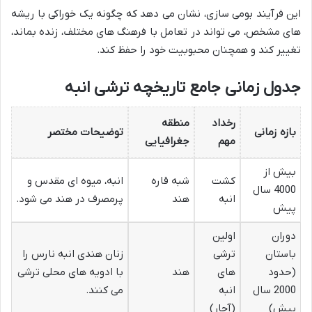
این فرآیند بومی سازی، نشان می دهد که چگونه یک خوراکی با ریشه
های مشخص، می تواند در تعامل با فرهنگ های مختلف، زنده بماند،
تغییر کند و همچنان محبوبیت خود را حفظ کند.
جدول زمانی جامع تاریخچه ترشی انبه
رخداد
منطقه
بازه زمانی
توضیحات مختصر
مهم
جغرافیایی
بیش از
کشت
شبه قاره
انبه، میوه ای مقدس و
4000 سال
انبه
هند
پرمصرف در هند می شود.
پیش
دوران
اولین
باستان
ترشی
زنان هندی انبه نارس را
(حدود
های
هند
با ادویه های محلی ترشی
2000 سال
انبه
می کنند.
پیش)
(آچار)