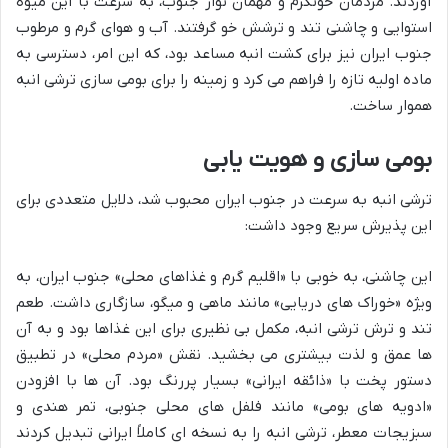
آوردند. مردمان خونگرم و مهمان نواز جنوب، به سرعت با این میوه
استوایی و چاشنی تند و ترشش خو گرفتند. آب و هوای گرم و مرطوب
جنوب ایران نیز برای کشت انبه مساعد بود، که این امر، دسترسی به
ماده اولیه تازه را فراهم می کرد و زمینه را برای بومی سازی ترشی انبه
هموار ساخت.
بومی سازی و هویت یابی
ترشی انبه به سرعت در جنوب ایران محبوب شد، دلایل متعددی برای
این پذیرش سریع وجود داشت:
این چاشنی، به خوبی با «اقلیم گرم و غذاهای محلی» جنوب ایران، به
ویژه «خوراک های دریایی» مانند ماهی و میگو، سازگاری داشت. طعم
تند و ترش ترشی انبه، مکمل بی نظیری برای این غذاها بود و به آن
ها عمق و لذت بیشتری می بخشید. نقش «مردم محلی» در تطبیق
دستور پخت با «ذائقه ایرانی» بسیار پررنگ بود. آن ها با افزودن
«ادویه های بومی» مانند فلفل های محلی جنوبی، تمر هندی و
سبزیجات معطر، ترشی انبه را به نسخه ای کاملاً ایرانی تبدیل کردند