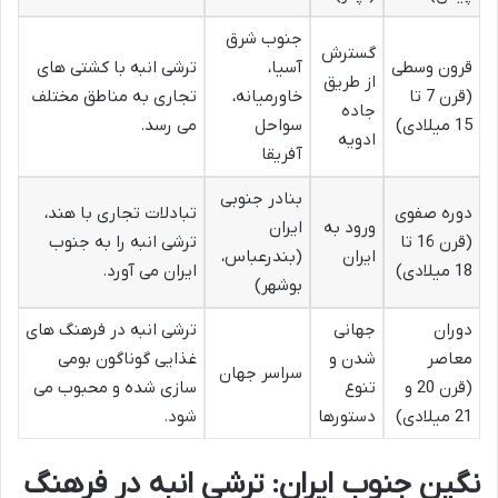
جنوب شرق
گسترش
قرون وسطی
آسیا،
ترشی انبه با کشتی های
از طریق
(قرن 7 تا
خاورمیانه،
تجاری به مناطق مختلف
جاده
15 میلادی)
سواحل
می رسد.
ادویه
آفریقا
بنادر جنوبی
دوره صفوی
تبادلات تجاری با هند،
ورود به
ایران
(قرن 16 تا
ترشی انبه را به جنوب
ایران
(بندرعباس،
18 میلادی)
ایران می آورد.
بوشهر)
دوران
جهانی
ترشی انبه در فرهنگ های
معاصر
شدن و
غذایی گوناگون بومی
سراسر جهان
(قرن 20 و
تنوع
سازی شده و محبوب می
21 میلادی)
دستورها
شود.
نگین جنوب ایران: ترشی انبه در فرهنگ