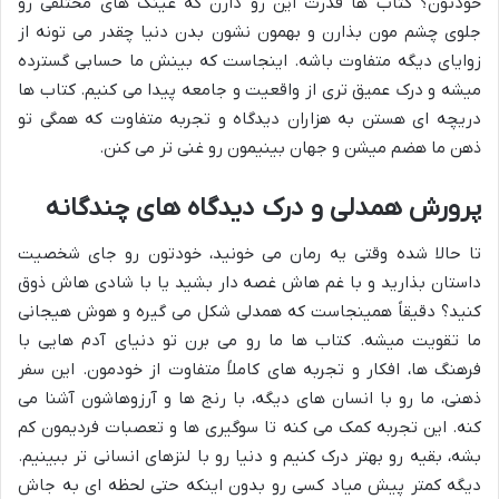
خودتون؟ کتاب ها قدرت این رو دارن که عینک های مختلفی رو
جلوی چشم مون بذارن و بهمون نشون بدن دنیا چقدر می تونه از
زوایای دیگه متفاوت باشه. اینجاست که بینش ما حسابی گسترده
میشه و درک عمیق تری از واقعیت و جامعه پیدا می کنیم. کتاب ها
دریچه ای هستن به هزاران دیدگاه و تجربه متفاوت که همگی تو
ذهن ما هضم میشن و جهان بینیمون رو غنی تر می کنن.
پرورش همدلی و درک دیدگاه های چندگانه
تا حالا شده وقتی یه رمان می خونید، خودتون رو جای شخصیت
داستان بذارید و با غم هاش غصه دار بشید یا با شادی هاش ذوق
کنید؟ دقیقاً همینجاست که همدلی شکل می گیره و هوش هیجانی
ما تقویت میشه. کتاب ها ما رو می برن تو دنیای آدم هایی با
فرهنگ ها، افکار و تجربه های کاملاً متفاوت از خودمون. این سفر
ذهنی، ما رو با انسان های دیگه، با رنج ها و آرزوهاشون آشنا می
کنه. این تجربه کمک می کنه تا سوگیری ها و تعصبات فردیمون کم
بشه، بقیه رو بهتر درک کنیم و دنیا رو با لنزهای انسانی تر ببینیم.
دیگه کمتر پیش میاد کسی رو بدون اینکه حتی لحظه ای به جاش