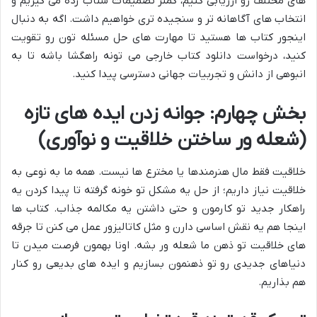
های مختلف رو ارزیابی کنیم، کمتر تصمیمات شتاب زده می گیریم و
انتخاب های آگاهانه تر و سنجیده تری خواهیم داشت. اگه به دنبال
اینجور کتاب ها هستید تا مهارت های حل مسئله تون رو تقویت
کنید، درخواست دانلود کتاب خارجی می تونه راهگشا باشه تا به
انبوهی از دانش و تجربیات جهانی دسترسی پیدا کنید.
بخش چهارم: جوانه زدن ایده های تازه
(شعله ور ساختن خلاقیت و نوآوری)
خلاقیت فقط مال هنرمندها یا مخترع ها نیست. همه ما به نوعی به
خلاقیت نیاز داریم؛ از حل یه مشکل تو خونه گرفته تا پیدا کردن یه
راهکار جدید تو کارمون و حتی داشتن یه مکالمه جذاب. کتاب ها
اینجا هم یه نقش اساسی دارن و مثل کاتالیزور عمل می کنن تا جرقه
های خلاقیت تو ذهن ما شعله ور بشه. اونا بهمون فرصت میدن تا
دنیاهای جدیدی رو تو ذهنمون بسازیم و ایده های بدیعی رو کنار
هم بذاریم.