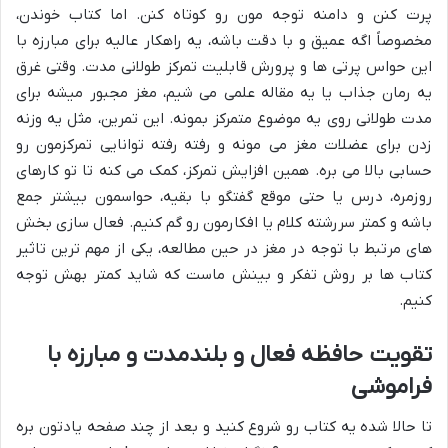
پرت کنن و دامنه توجه مون رو کوتاه کنن. اما کتاب خوندن،
مخصوصاً اگه عمیق و با دقت باشه، یه راهکار عالیه برای مبارزه با
این حواس پرتی ها و پرورش قابلیت تمرکز طولانی مدت. وقتی غرق
یه رمان جذاب یا یه مقاله علمی می شیم، مغز مجبور میشه برای
مدت طولانی روی یه موضوع متمرکز بمونه. این تمرین، مثل یه وزنه
زدن برای عضلات مغز می مونه و رفته رفته توانایی تمرکزمون رو
حسابی بالا می بره. همین افزایش تمرکز، کمک می کنه تا تو کارهای
روزمره، درس یا حتی موقع گفتگو با بقیه، حواسمون بیشتر جمع
باشه و کمتر سررشته کلام یا افکارمون رو گم کنیم. فعال سازی بخش
های مرتبط با توجه در مغز در حین مطالعه، یکی از مهم ترین تاثیر
کتاب ها بر روش تفکر و بینش ماست که شاید کمتر بهش توجه
کنیم.
تقویت حافظه فعال و بلندمدت و مبارزه با
فراموشی
تا حالا شده یه کتاب رو شروع کنید و بعد از چند صفحه یادتون بره