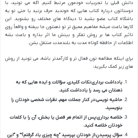
دانش قبلی یا تجربیات خودمون مرتبط کنیم. اگه می تونید، با
دوستاتون درباره کتاب هایی که خوندید حرف بزنید یا حتی تو یه
باشگاه کتاب عضو بشید تا دیدگاه های مختلف رو بشنوید. این
کارها باعث میشه مفاهیم عمیق تر تو ذهنتون جا بیفته و واقعاً روی
تاثیر کتاب ها بر روش تفکر و بینش ما اثر بذاره و باعث بشه
اطلاعات از حافظه کوتاه مدت به بلندمدت منتقل بشن.
برای اینکه مطالعه تون فعال تر و کارآمدتر باشه، می تونید از روش
های زیر کمک بگیرید:
یادداشت برداری:
نکات کلیدی، سؤالات و ایده هایی که به
ذهنتان می رسد را یادداشت کنید.
حاشیه نویسی:
در کنار جملات مهم، نظرات شخصی خودتان را
بنویسید.
خلاصه برداری:
پس از اتمام هر فصل یا بخش، آن را با کلمات
خودتان خلاصه کنید.
سؤال پرسیدن:
از خودتان بپرسید “چه چیزی یاد گرفتم؟” و “این