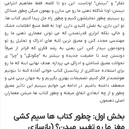
تفکر” و “بینش” اوناست. این دو تا کلمه، فقط مفاهیم انتزاعی
نیستن؛ اونا شاکله ذهنی ما رو می سازن و بهمون میگن چطور مسائل
رو ببینیم، چطور تحلیلشون کنیم و چطور راه حل پیدا کنیم. کتاب ها،
تو این بازی، یه نقش کلیدی دارن. اونا نه فقط منبع اطلاعات خشک
و خالی، بلکه ابزاری قدرتمندن که می تونن معماری ذهنی ما رو
مهندسی مجدد کنن و عمیق ترین لایه های ادراک و تحلیل رو تو
وجودمون بیدار کنن. این یعنی یه رشد فکری که فراتر از صرفاً
دونستن چند تا حقیقت جدیده و بیشتر به “چگونگی” و “چرا” ی
تحولات عمیق شناختی و ادراکی می پردازه. هدف نهایی اینه که ما رو
برای استفاده حداکثری از پتانسیل کتاب خوانی آماده کنه تا بتونیم
هوشمندتر فکر کنیم، تصمیمات بهتری بگیریم و یه جهان بینی غنی و
منعطف داشته باشیم. در ادامه می خوایم ببینیم این تاثیر عمیق
چطور و از چه ابعادی اتفاق میفته و چطور کتاب ها میشن معماران
اصلی ذهنمون.
بخش اول: چطور کتاب ها سیم کشی
مغز ما رو تغییر میدن؟ (بازسازی