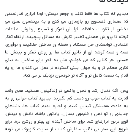
دیدگاه ما
دیدیم که کتاب ها فقط کاغذ و جوهر نیستن؛ اونا ابزاری قدرتمندن
که معماری ذهنمون رو بازسازی می کنن و به بینشمون عمق می
بخشن. از تقویت حافظه، افزایش تمرکز و تسریع پردازش اطلاعات
گرفته تا پرورش همدلی، تغییر نگرش به مسائل پیچیده، ارتقاء تفکر
انتقادی، توانمندی حل مسئله، و شعله ور ساختن خلاقیت و نوآوری،
همه و همه گوشه ای از تاثیر کتاب ها بر روش تفکر و بینش ما
هستن. هر کتابی که می خونیم، مثل یه آجر برای ساختن یه بنای
فکری محکم تر و یه جهان بینی گسترده تر عمل می کنه و ما رو یه
قدم به نسخه کامل تر و آگاه تر خودمون نزدیک تر می کنه.
پس، اگه دنبال رشد و تحول واقعی تو زندگیتون هستید، هیچ وقت
قدرت یه کتاب خوب رو دست کم نگیرید. بیایید کتاب خوانی رو به
یه عادت همیشگی تبدیل کنیم و اجازه بدیم کتاب ها، دنیاهای
جدیدی رو تو ذهن و قلبمون بسازن. یادتون باشه، دانش و بینش،
قوی ترین ابزارهای شما برای ساختن آینده ای بهتر و روشن تره. برای
شروع این سفر بی نظیر، سفارش کتاب از سایت گلوبوک می تونه