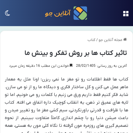
منو
تغی
مجله آنلاین جو
/
کتاب
تاثیر کتاب ها بر روش تفکر و بینش ما
آخرین به روز رسانی: 28/02/1405
خواندن این مطلب 16 دقیقه زمان میبرد
کتاب ها فقط اطلاعات رو تو مغز ما نمی ریزن؛ اونا مثل یه معمار
ماهر عمل می کنن و کل ساختار فکری و دیدگاه ما رو از نو می سازن.
شاید فکر کنیم فقط داریم ورق می زنیم یا کلمات رو می خونیم، اما تو
لایه های عمیق تر ذهن، یه انقلاب کوچیک داره اتفاق می افته. کتاب
ها با ظرافت و قدرتی باورنکردنی، سیم کشی مغز ما رو تغییر میدن و
باعث میشن دنیا رو با چشم اندازی کاملاً متفاوت ببینیم. از نحوه
تصمیم گیری های روزمره مون گرفته تا نگاه کلی مون به هستی، همه