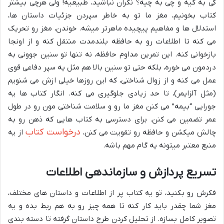
کی به کیه و چی به چیه؟ نگران نباشید، طبیعیه! ولی هرچی بیشتر
کتاب بخونیم، مغز ما تو به خاطر سپردن جزئیات داستان ها،
استدلال ها و مفاهیم پیچیده ماهرتر میشه. خوندن، مغز رو تحریک
می کنه تا اطلاعات رو به حافظه بلندمدت منتقل کنه و از اونجا
بازخوانی کنه. این تمرین مداوم حافظه، نه تنها تو سنین جوونی به
دردمون می خوره، بلکه حتی تو سنین بالا هم مثل یه سپر دفاعی قوی
عمل می کنه و از زوال شناختی، که این روزها خیلی ازش می شنویم
(مثل آلزایمر)، تا حد زیادی جلوگیری می کنه. انگار کتاب ها یه
جورایی “بیمه” می کنن مغز ما رو و سلامت شناختی مون رو در طول
عمر تضمین می کنن. برای دسترسی به کتاب هایی که ذهن رو به
درخواست کتاب
چالش میکشن و حافظه رو تقویت می کنن،
از یه
منبع معتبر میتونه یه گام مهم باشه.
تسریع پردازش و سازماندهی اطلاعات
فکرش رو بکنید، تو یه کتاب پر از اطلاعات و داستان های مختلف،
مغز شما چقدر باید کار کنه تا همه چیز رو به هم ربط بده و یه
تصویر کامل بسازه. از تحلیل کردن طرح داستان گرفته تا دسته بندی