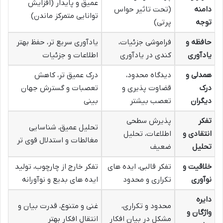
عمیق و پایدار (افزایش
دامنه
(تحت تاثیر حواس
توانایی متمرکز ماندن)
توجه
پرتی)
حافظه و
فراموشی جزئیات،
یادآوری سریع تر، حفظ بهتر
یادآوری
کندی در یادآوری
اطلاعات و جزئیات
همدلی و
دیدگاه محدود،
درک عمیق تر، کاهش
درک
قضاوت پذیری و
تعصبات و گسترش جهان
دیگران
تعصب بیشتر
بینی
تفکر
پذیرش سطحی
تحلیل عمیق، شناسایی
انتقادی و
اطلاعات، تحلیل
مغالطات و استدلال قوی تر
تحلیل
ضعیف
خلاقیت و
تفکر قالبی، ایده های
تفکر خارج از چارچوب، تولید
نوآوری
تکراری و محدود
ایده های بدیع و نوآورانه
دایره
محدود و تکراری،
غنی و متنوع، قدرت بیان و
واژگان و
مشکل در بیان افکار
انتقال افکار بهتر