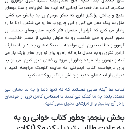
های جدیدی پیدا کنیم. این محدودیت ذهنی، جلوی نوآوری رو
میگیره. کتاب ها، خصوصاً اونایی که ایده ها، نظریات و سناریوهای
بدیع و چالش برانگیز دارن که تفکر مرسوم رو به چالش می کشن،
مثل یه پتک عمل می کنن و این چارچوب ها رو می شکنن. اونا ما رو
وادار می کنن که فراتر از معمول فکر کنیم، سناریوهای مختلف رو
تصور کنیم و حتی شکست رو به عنوان بخشی از مسیر خلاقیت و
آزمون و خطا بپذیریم. این مواجهه با دیدگاه های جدید و نامتعارف،
آزادی فکری رو به دنبال داره که راه رو برای نوآوری های بزرگ باز می
کنه و بهمون یاد میده چطور از مرزهای ذهنی عبور کنیم. می تونید
برای درخواست کتاب اینترنتی به سایت گلوبوک مراجعه کنید و
دنیایی از ایده های جدید و چالش برانگیز رو کشف کنید.
کتاب ها آینه هایی هستند که نه تنها دنیا را به ما نشان می
دهند، بلکه به ما کمک می کنند تا انعکاس کامل تری از خودمان
را در آن بیابیم و از مرزهای تخیل عبور کنیم.
بخش پنجم: چطور کتاب خوانی رو به
یه عادت طلایی تبدیل کنیم؟ (نکات