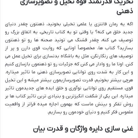
تحریک قدرتمند قوه تخیل و تصویرسازی
ذهنی
اگه یه رمان فانتزی یا علمی تخیلی بخونید، ذهنتون چقدر دنیای
جدید خلق می کنه؟ یا وقتی تو یه کتاب تاریخی، یه اتفاق بزرگ رو
توصیف می کنه، چقدر قشنگ می تونید صحنه ها رو تو ذهنتون
بسازید؟ کتاب ها، مخصوصاً اونایی که روایت قوی دارن و پر از
توصیف های رنگارنگن، مثل یه باشگاه بدنسازی برای تخیل عمل می
کنن. اونا ما رو وادار می کنن که جزئیات رو تو ذهنمون بازسازی کنیم
و این کار به شدت روی توانایی تصویرسازی ذهنی ما تاثیر میذاره.
هرچی بیشتر بخونیم، قدرت تصویرسازیمون بیشتر میشه و این تخیل
قوی، مستقیم روی توانایی نوآوری و خلق ایده های جدیدمون تاثیر
میذاره. این یکی از شگفت انگیزترین و بنیادی ترین تاثیر کتاب ها بر
روش تفکر و بینش ماست که بهمون اجازه میده فراتر از واقعیت
ملموس فکر کنیم و دنیای خودمون رو بسازیم.
غنی سازی دایره واژگان و قدرت بیان