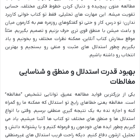
مطالعه متون پیچیده و دنبال کردن خطوط فکری مختلف، حسابی
تقویت میشه. این مهارت های تحلیلی، فقط تو کتاب خوانی کاربرد
ندارن؛ تو درس، کار و حتی تو گفتگوهای روزمره هم به کارمون میان
و باعث میشن با منطق قوی تری حرف بزنیم و تصمیم بگیریم. مثلاً
موقع سفارش کتاب آنلاین، ممکنه نظرات مختلف رو بخونیم و یاد
بگیریم چطور استدلال های مثبت و منفی رو بسنجیم و بهترین
انتخاب رو داشته باشیم.
بهبود قدرت استدلال و منطق و شناسایی
مغالطات
یکی از بزرگترین فواید مطالعه عمیق، توانایی تشخیص “مغالطه”
است. مغالطه یعنی خطاهای رایج تو استدلال که ممکنه ما رو گمراه
کنه و اجازه نده به یک نتیجه گیری منطقی برسیم. وقتی با انواع
استدلال ها و منطق های مختلف تو کتاب ها آشنا میشیم، یاد می
گیریم چطور ایده های خودمون رو فرموله کنیم و با پشتوانه دانش و
تحلیل، ازشون دفاع کنیم. دیگه راحت فریب استدلال های غیرمنطقی