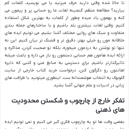
تا حالا شده وقتی دارید حرف میزنید یا می نویسید، کلمات کم
بیارید؟ مطالعه منظم، گنجینه لغات ما رو حسابی پر و پیمون می
کنه و بهمون یاد میده چطور از کلمات به بهترین شکل استفاده
کنیم. وقتی لغات بیشتری بلد باشیم و با ساختارهای جمله بندی
متفاوت و سبک های روایی مختلف آشنا بشیم، می تونیم ایده های
خلاقانه مون رو خیلی بهتر، دقیق تر و قشنگ تر بیان کنیم. این نه
تنها تو نوشتن به دردمون میخوره، بلکه تو صحبت کردن، مذاکره و
ارائه ایده هامون هم حسابی دستمون رو باز می ذاره و باعث میشه
تاثیرگذارتر باشیم. برای دسترسی به منابع غنی و کتبی که دایره
لغاتتون رو دگرگون کنن، درخواست خرید کتاب خارجی از سایت
گلوبوک یه انتخاب هوشمندانه ست. اینطوری میتونید با ظرافت های
زبانی در ادبیات و علم جهانی آشنا بشید.
تفکر خارج از چارچوب و شکستن محدودیت
های ذهنی
بعضی وقت ها تو یه چارچوب فکری گیر می کنیم و نمی تونیم ایده