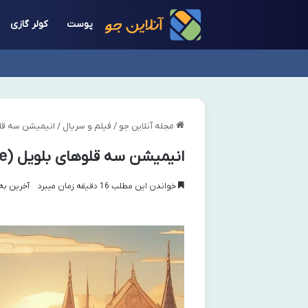
پوست
کولر گازی
مجله آنلاین جو
/
فیلم و سریال
/
انیمیشن سه قلوهای بلویل (elleville
انیمیشن سه قلوهای بلویل (The Triplets of Belleville) – معرفی کامل
خواندن این مطلب 16 دقیقه زمان میبرد
آخرین به روز 