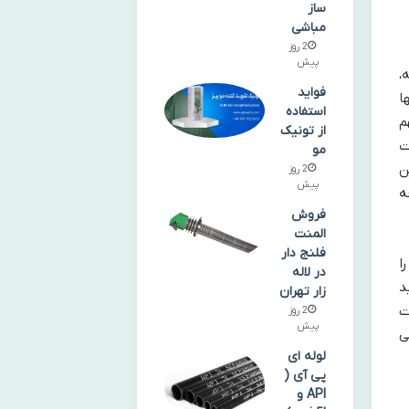
ساز
مباشی
2 روز
پیش
شومه،
فواید
ا
استفاده
م
از تونیک
ت
مو
ن
2 روز
پیش
ه
فروش
المنت
فلنج دار
ا
در لاله
د
زار تهران
ت
2 روز
پیش
ی
لوله ای
پی آی (
API و