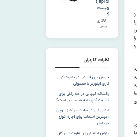
api 5l )
چیست
و
؟
2 روز
ا
پیش
ن
ا
و
نظرات کاربران
ه
ه
خوش بین قاسمی
در
تفاوت کولر
گازی اینورتر با معمولی
ه
ا
رخشانه کیهانی
در
چه رنگی برای
کابینت آشپزخانه مناسب‌ تر است؟
ی
ایمان گلی
در
سایت جرثقیل نوین
: بهترین انتخاب برای اجاره انواع
جرثقیل
ی
ا
بهمن لطفیان
در
تفاوت کولر گازی