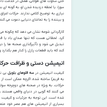
حتی سکوت های طولانی، همگی در خدمت داست
سوزا، یا لحظه دزدیده شدن او، به گونه ای 
نیازی به توضیح کلامی ندارند. حرکات اغراق
و بیننده را به تماشای دنیایی دعوت می کند ک
کارگردانی شومه نشان می دهد که چگونه می ت
کرد. لحظاتی هست که تنها صدای باد یا ق
تبدیل می شود و تأثیرگذاری صحنه ها را د
کند که باید قطعات پازل را کنار هم بگذارد 
انیمیشن دستی و ظرافت حرک
کیفیت انیمیشن در
سه قلوهای بلویل
بی نظ
به فریم) ساخته شده، اگرچه ممکن است از تک
حرکات، به ویژه در صحنه های دوچرخه سوار
می کنند که گویی در دنیای واقعی هستند 
شده است. این توجه به جزئیات و کیفیت بال
بسیاری از انیمیشن های هم عصر خود متما