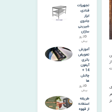
تجهیزات
قنادی،
ابزار
جادوی
شیرینی‌
سازان
2 روز
پیش
آموزش
تعویض
رین
باتری
ز
آیفون
ت
14 +
چالش
ها
2 روز
ک
پیش
ر
طریقه
ز
استفاده
از قهوه