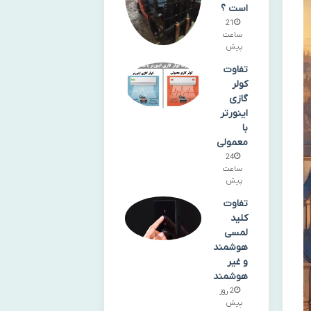
است ؟
21
ساعت
پیش
تفاوت
کولر
گازی
اینورتر
با
معمولی
24
ساعت
پیش
تفاوت
کلید
لمسی
هوشمند
و غیر
هوشمند
2 روز
پیش