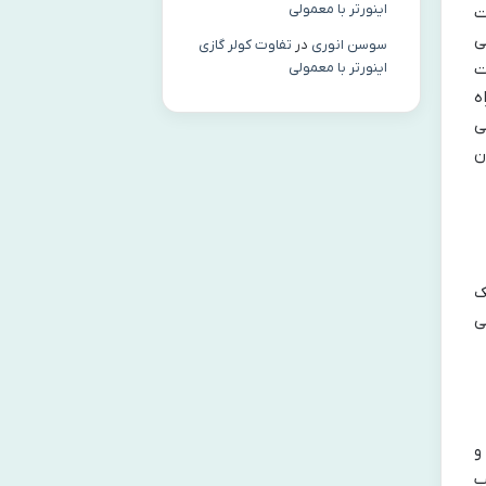
اینورتر با معمولی
ت
ی
سوسن انوری
در
تفاوت کولر گازی
اینورتر با معمولی
ت
ه
ی
ن
ک
ی
و
ب