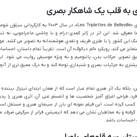
ی به قلب یک شاهکار بصری
با نام اصلی فرانسوی «Les Triplettes de Belleville»، در سال ۲۰۰۳ به کارگردانی سیلوَن 
 معرفی شد. این اثر در ژانر کمدی-درام و با چاشنی ماجراجویی، نه تنه
گ این کشور را با طنزی ظریف و نقدی هوشمندانه به تصویر می کشد. مه
متمایز می کند، رویکرد «کم دیالوگ» آن است. تقریباً تمام داستان، احساسا
ق تصویر، حرکات بدن، پانتومیم و به ویژه موسیقی روایت می شود. ای
بیشتری به جزئیات بصری و شنیداری توجه کند و به درک عمیق تری از آنچ
 بلکه یک اثر هنری تمام عیار است که از همان ابتدای تیتراژ، بیننده ر
، طراحی اغراق آمیز شخصیت ها و اتمسفر غنی آن، اثری هنری را پدی
ن کسب کرده است. این فیلم نمونه ای بارز از سینمای هنری و مستقل اس
گرفته و به مخاطبان نشان می دهد که انیمیشن، فراتر از سرگرمی صرف، م
و احساسات باشد.