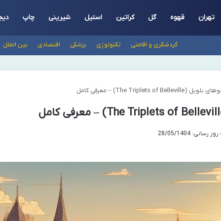
تهران
قهوه
گل
کراتین
استیل
شیرینی
چاپ
دیج
گردشگری و اقامتی
تکنولوژی
پزشکی
اقتصادی
بین الملل
The Triplets of B) – معرفی کامل
رسانی: 28/05/1404