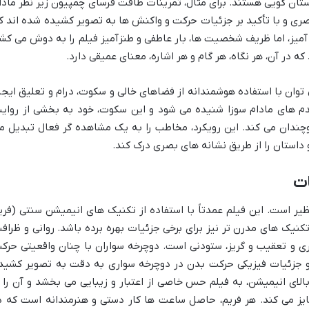
ان گویی هستند. برای مثال، تمرینات طاقت فرسای چمپیون زیر نظر مادا
بصری و با تأکید بر جزئیات حرکت و واکنش ها به تصویر کشیده شده اند ک
 آمیز، اما ظریف شخصیت ها، بار عاطفی و طنزآمیز فیلم را به دوش می کش
ه در آن، هر نگاه، هر گام و هر اشاره، معنای عمیقی دارد.
وان با استفاده هوشمندانه از فضاهای خالی و سکوت، درام و تعلیق ایجا
دم های مادام سوزا شنیده می شود و این سکوت، خود به بخشی از روای
وچندان می کند. این رویکرد، مخاطب را به یک مشاهده گر فعال تبدیل م
و داستان را از طریق نشانه های بصری درک کند.
ات
یر است. این فیلم عمدتاً با استفاده از تکنیک های انیمیشن سنتی (فری
نیک های مدرن تر نیز برای برخی جزئیات بهره برده باشد. روانی و ظراف
ی و تعقیب و گریز، ستودنی است. دوچرخه سواران با چنان واقعیتی حرک
و جزئیات فیزیکی حرکت بدن در دوچرخه سواری به دقت به تصویر کشید
ای انیمیشن، به فیلم حس خاصی از اعتبار و زیبایی می بخشد و آن را ا
یز می کند. هر فریم، حاصل ساعت ها کار دستی و هنرمندانه است که د