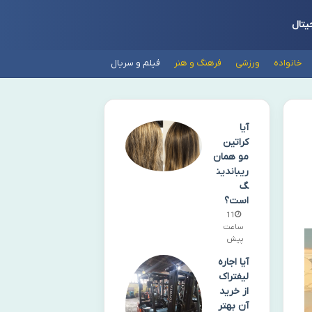
یتال
خانواده
ورزشی
فرهنگ و هنر
فیلم و سریال
آیا
کراتین
مو همان
ریباندین
گ
است؟
11
ساعت
پیش
آیا اجاره
لیفتراک
از خرید
آن بهتر