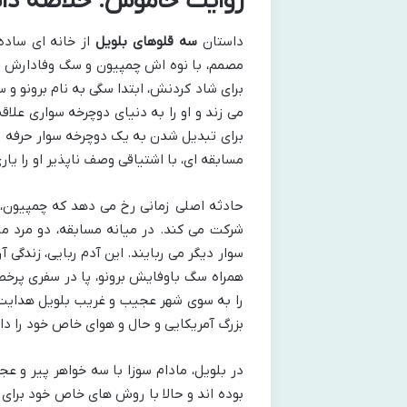
روایت خاموش: خلاصه داس
داستان
سه قلوهای بلویل
از خانه ای ساده 
مصمم، با نوه اش چمپیون و سگ وفادارش بر
برای شاد کردنش، ابتدا سگی به نام برونو و
می زند و او را به دنیای دوچرخه سواری علاق
برای تبدیل شدن به یک دوچرخه سوار حرفه ا
مسابقه ای، با اشتیاقی وصف ناپذیر او را یا
حادثه اصلی زمانی رخ می دهد که چمپیون، ح
شرکت می کند. در میانه مسابقه، دو مرد مر
سوار دیگر می ربایند. این آدم ربایی، زندگی آ
همراه سگ باوفایش برونو، پا در سفری پرخطر
را به سوی شهر عجیب و غریب بلویل هدایت 
بزرگ آمریکایی و حال و هوای خاص خود را دار
در بلویل، مادام سوزا با سه خواهر پیر و 
بوده اند و حالا با روش های خاص خود برای ب