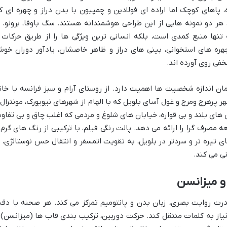
، پاهای کوچک اما اراده ای فولادین و چمپیون با بدن دراز و چهره ای ک
ر دو نمونه هایی از این طراحی هوشمندانه هستند. سگ باوفا، برونو، ب
تنها منبع کمدی است، بلکه انسانی ترین ویژگی ها را از طریق حرکات 
هره های استخوانی، بینی های دراز و ظاهر خاصشان، یادآور دوران خو
خفی روی آورده اند.
ن اندازه شخصیت ها اهمیت دارد. از روستای آرام و سبز فرانسه با خان
رهرج ومرج و غول آسای بلویل که با الهام از شهرهای نیویورک، مونترال 
ای بلند و بی قواره، خیابان های شلوغ و مردمی که اغلب چاق و بی تفاو
ه مصرف گرا را ارائه می دهد. پالت رنگی فیلم، با ترکیبی از رنگ های گرم 
تیره تر و سردتر در بلویل، به تقویت اتمسفر و انتقال حس نوستالژی، ی
ی می کند.
و میزانسن
قدرت روایت بصری، زبان بدن و پانتومیم تمرکز می کند. هر صحنه با دق
 نیاز به کلمات منتقل کند. حرکت دوربین، ترکیب بندی قاب ها (میزانسن) 