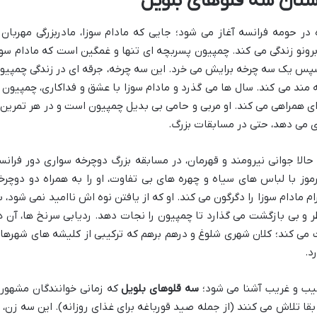
تان سه قلوهای بلویل
در حومه فرانسه آغاز می شود؛ جایی که مادام سوزا، مادربزرگی مهربان 
ونو زندگی می کند. چمپیون پسربچه ای تنها و غمگین است که مادام سوز
 سپس یک سه چرخه برایش می خرد. این سه چرخه، جرقه ای در زندگی چمپیو
ه مند می کند. سال ها می گذرد و مادام سوزا با عشق و فداکاری، چمپیون ر
ی همراهی می کند. او مربی و حامی بی بدیل چمپیون است و در هر تمرین 
ری می دهد، حتی در مسابقات بزرگ.
الا جوانی نیرومند و قهرمان، در مسابقه بزرگ دوچرخه سواری دور فرانس
موز با لباس های سیاه و چهره های بی تفاوت، او را به همراه دو دوچرخ
رام مادام سوزا را دگرگون می کند. او که از یافتن نوه اش ناامید نمی شود، ب
 و بی بازگشت می گذارد تا چمپیون را نجات دهد. ردیابی سرنخ ها، آن ه
می کند؛ کلان شهری شلوغ و درهم برهم که ترکیبی از کلیشه های شهرها
د.
عجیب و غریب آشنا می شود؛
سه قلوهای بلویل
که زمانی خوانندگان مشهور
قا تلاش می کنند (از جمله صید قورباغه برای غذای روزانه). این سه زن، ب