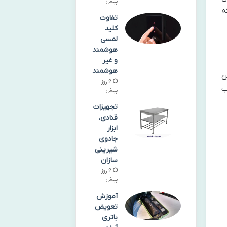
پیش
ه
تفاوت
کلید
لمسی
هوشمند
و غیر
هوشمند
ن
2 روز
ب
پیش
تجهیزات
قنادی،
ابزار
جادوی
شیرینی‌
سازان
2 روز
پیش
آموزش
تعویض
باتری