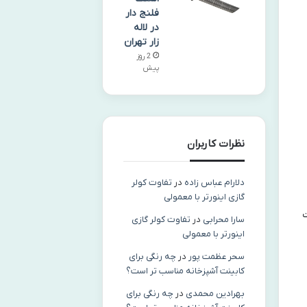
فلنج دار
در لاله
زار تهران
2 روز
پیش
نظرات کاربران
دلارام عباس زاده
در
تفاوت کولر
گازی اینورتر با معمولی
ت
سارا محرابی
در
تفاوت کولر گازی
اینورتر با معمولی
سحر عظمت پور
در
چه رنگی برای
کابینت آشپزخانه مناسب‌ تر است؟
بهرادین محمدی
در
چه رنگی برای