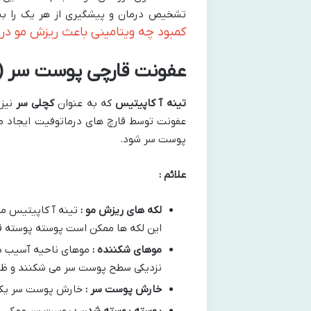
تشخیص درمان و پیشگیری از هر یک را ب
کمبود چه ویتامینی باعث ریزش مو در
عفونت قارچی پوست سر (ت
تینه آ کاپیتیس
که به عنوان
کچلی سر
نیز 
عفونت توسط قارچ های درماتوفیت ایجاد م
پوست سر شود.
علائم :
لکه های ریزش مو :
تینه آ کاپیتیس مع
این لکه ها ممکن است پوسته پوسته قر
موهای شکننده :
موهای ناحیه آسیب د
نزدیکی سطح پوست سر می شکنند و ظاه
خارش پوست سر :
خارش پوست سر یکی ا
پوسته پوسته شدن :
پوست سر ممکن ا