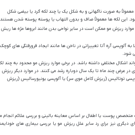
 معمولاً به صورت ناگهانی و به شکل یک یا چند لکه گرد یا بیضی شکل
. این لکه ها معمولاً صاف و بدون التهاب یا پوسته پوسته شدن هستند.
 موارد ریزش مو ممکن است در سایر نواحی بدن مانند ابروها مژه ها ریش
ا به آلوپسی آره آتا تغییراتی در ناخن ها مانند ایجاد فرورفتگی های کوچک
 شود.
واند اشکال مختلفی داشته باشد. در برخی موارد ریزش مو محدود به چند لک
در عرض چند ماه تا یک سال دوباره رشد می کنند. در موارد دیگر ریزش
وپسی توتالیس (ریزش کامل موی سر) یا آلوپسی یونیورسالیس (ریزش
 متخصص پوست یا اطفال بر اساس معاینه بالینی و بررسی علائم انجام م
 دیگری نیز برای رد سایر علل ریزش مو یا بررسی بیماری های خودایمن