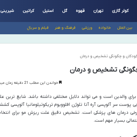
کولر گازی
تهران
قهوه
گل
استیل
کراتین
شیرینی
بین الملل
خانواده
ورزشی
فرهنگ و هنر
فیلم و سریال
خواندن این مطلب 21 دقیقه زمان میبرد
رای والدین است و می تواند دلایل مختلفی داشته باشد. شایع ترین عل
 پوست سر آلوپسی آره آتا تلوژن افلوویوم تریکوتیلومانیا آلوپسی کشش
 برخی درمان های پزشکی است. تشخیص دقیق علت ریزش مو برای انتخا
تمالی بسیار مهم است.