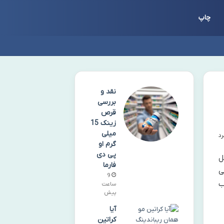
چاپ
نقد و
بررسی
قرص
زینک 15
میلی
گرم او
پی دی
ل
فارما
ی
9
ب
ساعت
پیش
آیا
کراتین