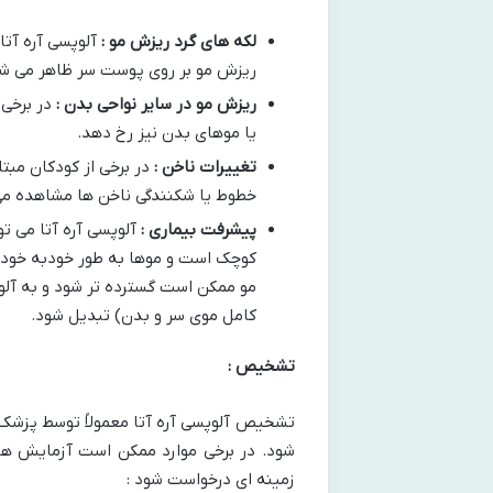
لکه های گرد ریزش مو :
آلوپسی آره آتا
ریزش مو بر روی پوست سر ظاهر می شود
ریزش مو در سایر نواحی بدن :
در برخی
یا موهای بدن نیز رخ دهد.
تغییرات ناخن :
در برخی از کودکان مبتل
خطوط یا شکنندگی ناخن ها مشاهده می
پیشرفت بیماری :
آلوپسی آره آتا می ت
کوچک است و موها به طور خودبه خودی 
مو ممکن است گسترده تر شود و به آل
کامل موی سر و بدن) تبدیل شود.
تشخیص :
تشخیص آلوپسی آره آتا معمولاً توسط پزشک
شود. در برخی موارد ممکن است آزمایش های
زمینه ای درخواست شود :