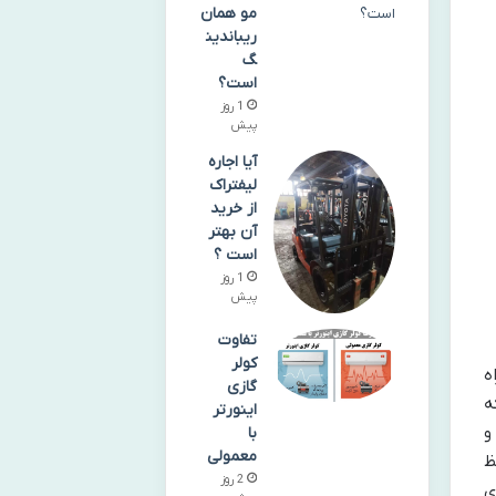
مو همان
ریباندین
گ
است؟
1 روز
پیش
آیا اجاره
لیفتراک
از خرید
آن بهتر
است ؟
1 روز
پیش
تفاوت
کولر
ه
گازی
ه
اینورتر
و
با
معمولی
ظ
2 روز
های