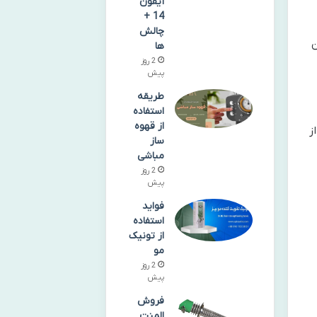
آیفون
14 +
چالش
ن
ها
2 روز
پیش
طریقه
استفاده
از قهوه
ز
ساز
مباشی
2 روز
پیش
فواید
استفاده
از تونیک
مو
2 روز
پیش
فروش
المنت