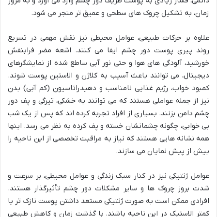
دائمی، فشار زیادی به پوست ظریف دور چشم وارد می آورد و به مرور
زمان، به تشکیل چروک های سطحی و عمیق تر منجر می شود.
علاوه بر حرکات طبیعی، عوامل محیطی نیز نقش مهمی در تسریع
روند پیری پوست دور چشم ایفا می کنند. اشعه مضر فرابنفش
خورشید، آلودگی های هوا و حتی نور آبی ساطع شده از نمایشگرهای
دیجیتال، می توانند باعث آسیب به کلاژن و الاستین پوست شوند.
کمبود خواب، رژیم غذایی نامناسب و دهیدراتاسیون (کم آبی) بدن
نیز از جمله عواملی هستند که می توانند به خشکی، تیرگی و پف دور
چشم دامن بزنند. بسیاری از افراد تجربه کرده اند که پس از یک شب
بی خوابی، چگونه چشمانشان خسته و پف کرده به نظر می رسد. اینها
همه نشانه هایی هستند که نیاز به مراقبت تخصصی از این ناحیه را
بیش از پیش نمایان می سازند.
عوامل ژنتیکی نیز در کنار سبک زندگی و عوامل محیطی، بر سرعت و
شدت بروز چروک ها و سایر مشکلات دور چشم تأثیرگذار هستند.
افرادی ممکن است به صورت ژنتیکی مستعد داشتن پوست نازک تر یا
کمتر الاستیک در این ناحیه باشند. با گذشت زمان و کاهش طبیعی