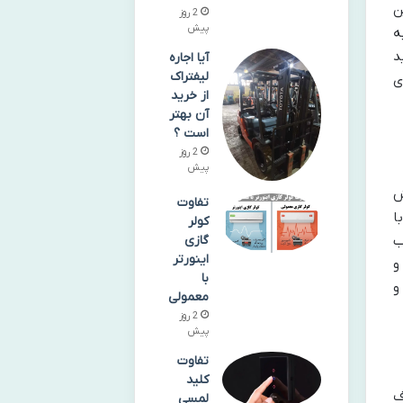
ن
2 روز
پیش
ه
د
آیا اجاره
لیفتراک
ی
از خرید
آن بهتر
است ؟
2 روز
پیش
ش
تفاوت
ا
کولر
گازی
ب
اینورتر
و
با
و
معمولی
2 روز
پیش
تفاوت
کلید
دف
لمسی