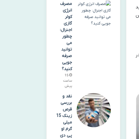
مصرف
د
انرژی
ن
کولر
گازی
اجنرال:
چطور
می
توانید
ر
صرفه
جویی
کنید؟
15
ساعت
پیش
نقد و
بررسی
قرص
زینک 15
میلی
گرم او
پی دی