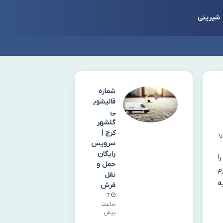
شیرینی
شماره
قالیشوی
ی
گلشهر
کرج |
سرویس
رایگان
ا
حمل و
م
نقل
ه
فرش
7
ساعت
پیش