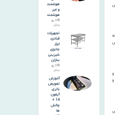
هوشمند
ن
و غیر
هوشمند
3 روز
پیش
تجهیزات
ه
قنادی،
ص
ابزار
جادوی
شیرینی‌
سازان
3 روز
پیش
و
آموزش
و
تعویض
باتری
آیفون
14 +
چالش
ها
ن