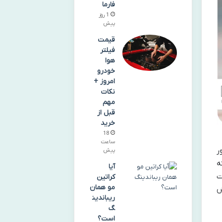
فارما
1 روز
پیش
قیمت
فیلتر
هوا
خودرو
امروز +
نکات
مهم
قبل از
خرید
18
ساعت
ر
پیش
ه
آیا
ت
کراتین
مو همان
ش
ریباندین
گ
است؟