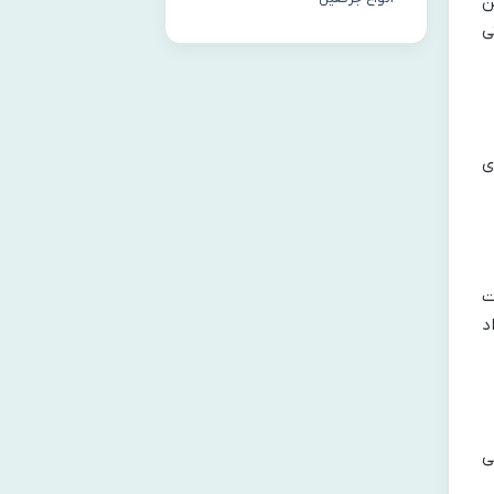
ن
ی
ی
ت
د
ی