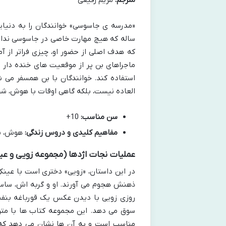
«مدرسه ی جاسوسی» خوانندگان را به دنیایی 
ساله که هیچ مهارت خاصی در جاسوسی ندارد
که هدف اصلی از حضور او، چیزی فراتر از
ماجراهای بن پر از موقعیت های خنده دار 
استفاده کند. خوانندگان با بن همسفر می 
العاده نیست، بلکه گاهی اوقات با هوش، ش
سن مناسب:
10+
مفاهیم کلیدی و دروس زندگی:
هوش، شج
عملیات نجات اژدها (مجموعه زویی و عی
در این داستان، «زویی» دختری است با عینکی
ذهنش هجوم می آورند. او و گربه اش، ساسا
روزی زویی با دیدن عکس یک قورباغه بنفش
سوق می دهد. این مجموعه کتاب ها با متن 
مناسب است و به آن ها نشان می دهد که 