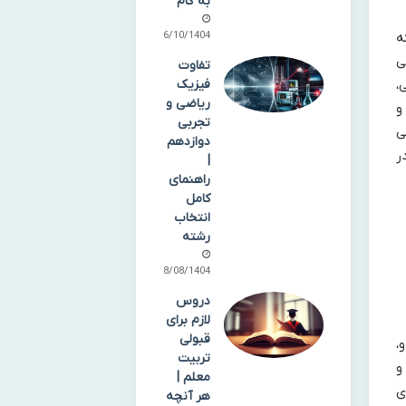
به گام
ه
16/10/1404
ی
تفاوت
،
فیزیک
ریاضی و
و
تجربی
ی
دوازدهم
ر
|
راهنمای
کامل
انتخاب
رشته
18/08/1404
دروس
لازم برای
قبولی
،
تربیت
و
معلم |
ی
هر آنچه