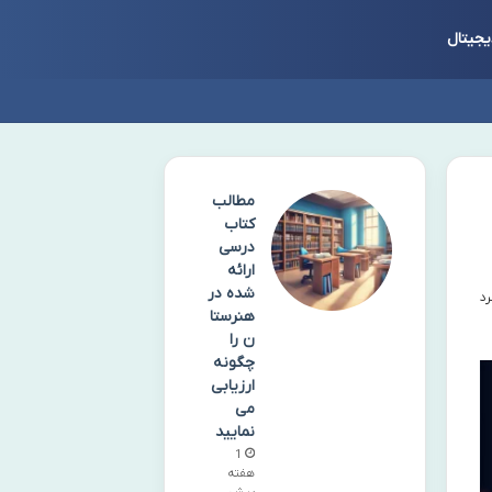
یجیتال
مطالب
کتاب
درسی
ارائه
شده در
هنرستا
ن را
چگونه
ارزیابی
می
نمایید
1
هفته