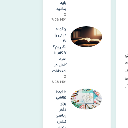
باید
بدانید
17/08/1404
چگونه
دینی را
۲۰
بگیریم؟
۷ گام تا
ی
نمره
ت
کامل در
.
امتحانات
ی
16/08/1404
ر
۱۰ ایده
نقاشی
برای
دفتر
ریاضی
کلاس
پنجم