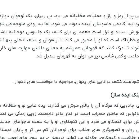
پر از رمز و راز و عملیات مخفیانه می برد. بن ریپلی، یک نوجوان دوازد
، به آکادمی جاسوسان آینده دعوت می شود. اما به زودی متوجه می شو
 آموزش است؛ او قرار است طعمه ای برای کشف یک جاسوس دوجانبه باشد
و خطرناک است که او را مجبور می کند تا از هوش و استعدادهای پنهان
شوند تا درک کنند که قهرمانی همیشه به معنای داشتن مهارت های خار
جاعت و کمی شانس نیز می توان به قهرمان تبدیل شد.
اعت، کشف توانایی های پنهان، مواجهه با موقعیت های دشوار.
نک ایده ساز)
 جادویی که هرگاه آن را بالای سرش می گذارد، ایده هایی نو و خلاقانه ب
فراس که عاشق حشرات است، در کنار مادر دانشمند زویی زندگی می کنند
 براق، کنجکاو می شود و این کنجکاوی او را به سمت ماجراهای جدید
روان و تصویرگری های جذاب، برای نوجوانان کم سن تر و پایان دبستا
خلاقیت و کنجکاوی چگونه می تواند دریچه ای به سوی ماجراجویی ها