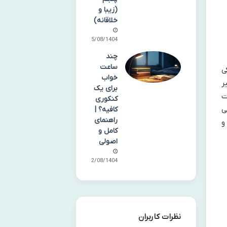
(زیبا و
خلاقانه)
15/08/1404
چند
ساعت
ی
خواب
ر
برای یک
ت
کنکوری
ی
کافیه؟ |
راهنمای
و
کامل و
اصولی
12/08/1404
نظرات کاربران