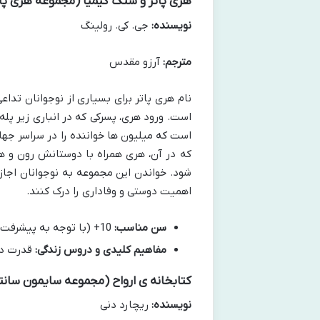
هری پاتر و سنگ کیمیا (مجموعه هری پات
نویسنده:
جی. کی. رولینگ
مترجم:
آرزو مقدس
نام هری پاتر برای بسیاری از نوجوانان تداع
است. ورود هری، پسرکی که در انباری زیر پله
است که میلیون ها خواننده را در سراسر جه
که در آن، هری همراه با دوستانش رون و هرم
شود. خواندن این مجموعه به نوجوانان اجاز
اهمیت دوستی و وفاداری را درک کنند.
سن مناسب:
10+ (با توجه به پیشرفت داستان در جلدهای بعدی، برای نوجوانان 12+ جذابیت بیشتری دارد)
مفاهیم کلیدی و دروس زندگی:
قدرت دوس
کتابخانه ی ارواح (مجموعه سایمون سانت
نویسنده:
ریچارد دنی