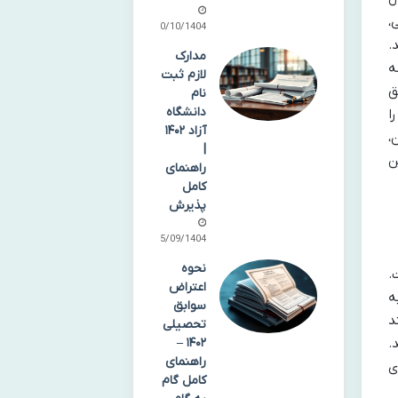
،
10/10/1404
.
مدارک
ه
لازم ثبت
ق
نام
دانشگاه
ا
آزاد ۱۴۰۲
،
|
ن
راهنمای
کامل
پذیرش
15/09/1404
نحوه
.
اعتراض
ه
سوابق
د
تحصیلی
.
۱۴۰۲ –
راهنمای
ی
کامل گام