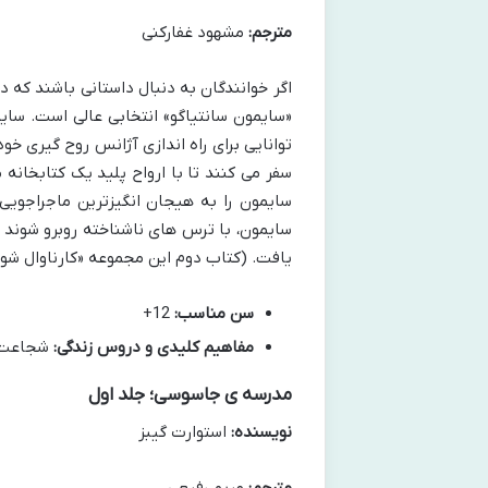
مترجم:
مشهود غفارکنی
اگر خوانندگان به دنبال داستانی باشند که د
«سایمون سانتیاگو» انتخابی عالی است. سا
توانایی برای راه اندازی آژانس روح گیری خ
سفر می کنند تا با ارواح پلید یک کتابخان
سایمون را به هیجان انگیزترین ماجراجویی 
سایمون، با ترس های ناشناخته روبرو شوند و
یافت. (کتاب دوم این مجموعه «کارناوال شوم
سن مناسب:
12+
مفاهیم کلیدی و دروس زندگی:
شجاعت در
مدرسه ی جاسوسی؛ جلد اول
نویسنده:
استوارت گیبز
مترجم:
مریم رفیعی