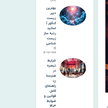
پیش
بهترین
دبیر
زیست
کنکور |
اساتید
رتبه ساز
زیست
شناسی
08/10/1404
شرایط
تبصره
در
هنرستا
ن:
راهنمای
کامل
قوانین و
ضوابط
۱۴۰۳
ل