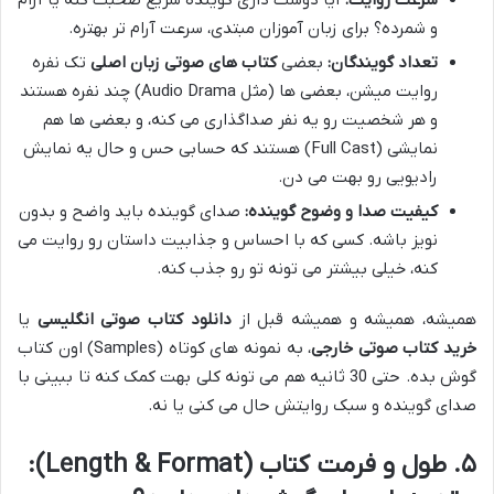
و شمرده؟ برای زبان آموزان مبتدی، سرعت آرام تر بهتره.
تعداد گویندگان:
بعضی
کتاب های صوتی زبان اصلی
تک نفره
روایت میشن، بعضی ها (مثل Audio Drama) چند نفره هستند
و هر شخصیت رو یه نفر صداگذاری می کنه، و بعضی ها هم
نمایشی (Full Cast) هستند که حسابی حس و حال یه نمایش
رادیویی رو بهت می دن.
کیفیت صدا و وضوح گوینده:
صدای گوینده باید واضح و بدون
نویز باشه. کسی که با احساس و جذابیت داستان رو روایت می
کنه، خیلی بیشتر می تونه تو رو جذب کنه.
همیشه، همیشه و همیشه قبل از
دانلود کتاب صوتی انگلیسی
یا
خرید کتاب صوتی خارجی
، به نمونه های کوتاه (Samples) اون کتاب
گوش بده. حتی 30 ثانیه هم می تونه کلی بهت کمک کنه تا ببینی با
صدای گوینده و سبک روایتش حال می کنی یا نه.
۵. طول و فرمت کتاب (Length & Format):