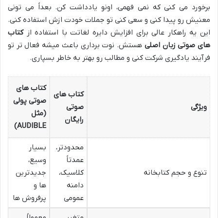
برخورد می کنی که نمی فهمی، اونو یادداشت کن. بعداً می تونی
معنیش رو پیدا کنی و سعی کنی تو جملات خودت ازش استفاده کنی.
این یه راهکار عالی برای افزایش دایره لغاتت با استفاده از
کتاب
های صوتی زبان اصلی
هستش. نوت برداری باعث میشه فعال تر تو
فرآیند یادگیری شرکت کنی و مطالب رو بهتر به خاطر بسپاری.
کتاب های
کتاب های
صوتی پولی
ویژگی
صوتی
(مثل
رایگان
AUDIBLE)
محدودتر،
بسیار
عمدتاً
وسیع،
تنوع و حجم کتابخانه
کلاسیک،
جدیدترین
دامنه
ها و
عمومی
پرفروش ها
متغیر
معمولاً