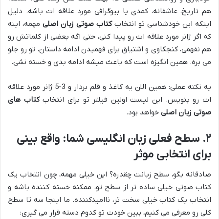
هم تاریخ، عاشقانه، کمدی یا بیوگرافی مورد علاقه ات باشه. دلیل
اینکه این خودشناسی تو انتخاب
کتاب صوتی زبان اصلی
مهمه، اینه
که اگر ژانر مورد علاقه ات رو پیدا کنی، حتی اگه بعضی از کلماتش رو
هم نفهمی، کنجکاوی و اشتیاق برای فهمیدن ادامه داستان، تو رو جلو
می بره. همین انگیزه است که باعث میشه ادامه بدی و خسته نشی.
یه نکته عملی: همین الان یه کاغذ و قلم بردار و 3-5 ژانر مورد علاقه
ات رو بنویس. این لیست اولین فیلتر تو برای انتخاب
کتاب های
صوتی زبان اصلی
خواهد بود.
۲. سطح فعلی زبان انگلیسی شما: واقع بینی
برای انتخابی موثر
صادقانه بگو، سطح زبانت چقدره؟ این خیلی مهمه، چون انتخاب یک
کتاب صوتی خیلی ساده تر از سطح تو، ممکنه خسته کننده باشه و
انتخاب یک کتاب خیلی سخت تر، ناامیدکننده. ما اینجا سه تا سطح
کلی رو معرفی می کنیم، ببین خودت تو کدوم دسته قرار می گیری: