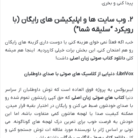
پیدا کنی و بخری.
۲. وب سایت ها و اپلیکیشن های رایگان (با
رویکرد “سلیقه شما”)
خب، اگه فعلاً نمی خوای هزینه کنی یا دوست داری گزینه های رایگان
رو هم امتحان کنی، این بخش برات خیلی کاربردیه. اینجا هم میشه
کلی
دانلود کتاب صوتی زبان اصلی
داشت!
LibriVox: دنیایی از کلاسیک های صوتی با صدای داوطلبان
لیبریوکس یه پروژه فوق العاده است که توش داوطلبان از سراسر
دنیا
کتاب های صوتی زبان اصلی
که حق کپی رایتشون تموم شده رو
با صدای خودشون ضبط می کنن و رایگان در اختیار بقیه قرار میدن.
ممکنه کیفیت صدا یا لهجه هاشون کمی متفاوت باشه، اما این
خودش یه فرصت خوب برای تمرین درک لهجه های گوناگونه. می
تونی بر اساس ژانر یا نویسنده مورد علاقه ات توش جستجو کنی و
کلی
دانلود کتاب صوتی انگلیسی رایگان
داشته باشی.