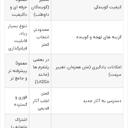
کیفیت گویندگی
(گویندگان
حرفه ای و
داوطلب)
باکیفیت
تنوع بسیار
محدودتر،
زیاد،
گزینه های لهجه و گوینده
انتخاب
قابلیت
کمتر
فیلترگذاری
در بعضی
معمولاً
امکانات یادگیری (متن همزمان، تغییر
پلتفرم ها
پیشرفته تر
سرعت)
(مانند
و جامع تر
Lit2Go)
کمتر،
فوری و
دسترسی به آثار جدید
اغلب آثار
گسترده
قدیمی
اشتراک
ماهانه یا