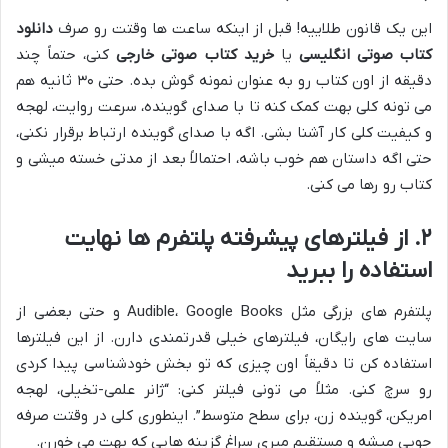
این یک قانون طلاییه! قبل از اینکه ساعت ها وقتت رو صرف
دانلود
کتاب صوتی انگلیسی
یا
خرید کتاب صوتی خارجی
کنی، حتماً چند
دقیقه از اون کتاب رو به عنوان نمونه گوش بده. حتی ۳۰ ثانیه هم
می تونه کلی بهت کمک کنه تا با صدای گوینده، سرعت روایت، لهجه
و کیفیت کلی کار آشنا بشی. اگه با صدای گوینده ارتباط برقرار نکنی،
حتی اگه داستان هم خوب باشه، احتمالاً بعد از مدتی خسته میشی و
کتاب رو رها می کنی.
۲. از فیلترهای پیشرفته پلتفرم ها نهایت
استفاده را ببرید
پلتفرم های بزرگی مثل Audible، Google Books و حتی بعضی از
سایت های رایگان، فیلترهای خیلی قدرتمندی دارن. از این فیلترها
استفاده کن تا دقیقاً اون چیزی که تو بخش خودشناسی پیدا کردی
رو سرچ کنی. مثلاً می تونی فیلتر کنی: “ژانر علمی-تخیلی، لهجه
امریکن، گوینده زن، برای سطح متوسط”. اینطوری کلی در وقتت صرفه
جویی میشه و مستقیم میری سراغ گزینه هایی که بهت می خورن.