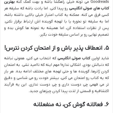
Goodreads می تونه خیلی راهگشا باشه و بهت کمک کنه
بهترین
کتاب های صوتی انگلیسی
رو پیدا کنی. اما یادت باشه که سلیقه هر
کسی فرق می کنه. ممکنه یه کتاب امتیاز خیلی بالایی داشته باشه،
اما به سلیقه تو نخوره یا با لهجه گوینده اش ارتباط برقرار نکنی.
پس از نظرات استفاده کن، اما همیشه به نمونه ها گوش بده و
تصمیم نهایی رو بر اساس سلیقه خودت بگیر.
۵. انعطاف پذیر باش و از امتحان کردن نترس!
شاید اولین
کتاب صوتی انگلیسی
که انتخاب می کنی، همونی نباشه
که دنبالش بودی. اشکالی نداره! مهم اینه که ناامید نشی. به امتحان
کردن ژانرها، گوینده ها و حتی لهجه های مختلف ادامه بده. هر بار
که یه کتاب رو امتحان می کنی، بیشتر خودت رو می شناسی و دقیق
تر می فهمی چی دوست داری و چی دوست نداری. این یه فرآیند
اکتشافیه و قسمتی از لذت پیدا کردن چیزهای جدید.
۶. فعالانه گوش کن، نه منفعلانه