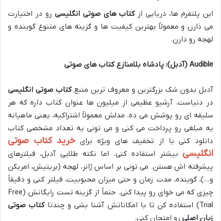
این پلتفرم ها، دریایی از
کتاب های صوتی انگلیسی
رو در اختیارت
می ذارن و معمولاً بهترین کیفیت ها و گزینه های متنوع گوینده و
لهجه رو دارن.
Audible (آدبل): پادشاه بلامنازع کتاب های صوتی
آدبل بدون شک بزرگترین و معروف ترین منبع
کتاب صوتی انگلیسی
در دنیاست. آرشیو عظیمی از میلیون ها عنوان کتاب داره که هر
سلیقه ای رو پوشش می ده. مدلش معمولاً اشتراکیه، یعنی ماهیانه
یه مبلغی رو پرداخت می کنی و می تونی یه تعداد مشخصی کتاب
خرید کتاب صوتی
دانلود کنی یا از تخفیف های ویژه برای
انگلیسی
بیشتر استفاده کنی. اما نکته طلایی آدبل، فیلترهای
پیشرفته اش هستن. می تونی بر اساس ژانر، لهجه (بریتیش، امریکن
و…)، گوینده، مدت زمان و حتی میزان محبوبیت، فیلتر کنی و دقیقاً
چیزی که می خوای رو پیدا کنی. حتماً از گزینه تست رایگانش (Free
Trial) استفاده کن تا با امکاناتش آشنا بشی و چندتا
کتاب صوتی
زبان اصلی
رو امتحان کنی.