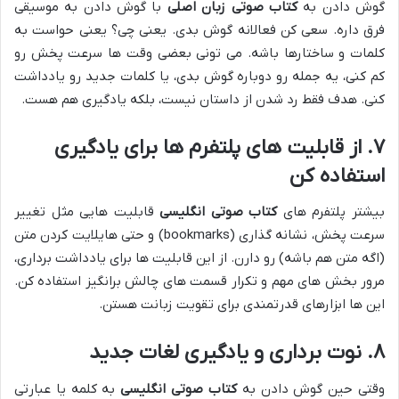
گوش دادن به
کتاب صوتی زبان اصلی
با گوش دادن به موسیقی
فرق داره. سعی کن فعالانه گوش بدی. یعنی چی؟ یعنی حواست به
کلمات و ساختارها باشه. می تونی بعضی وقت ها سرعت پخش رو
کم کنی، یه جمله رو دوباره گوش بدی، یا کلمات جدید رو یادداشت
کنی. هدف فقط رد شدن از داستان نیست، بلکه یادگیری هم هست.
۷. از قابلیت های پلتفرم ها برای یادگیری
استفاده کن
بیشتر پلتفرم های
کتاب صوتی انگلیسی
قابلیت هایی مثل تغییر
سرعت پخش، نشانه گذاری (bookmarks) و حتی هایلایت کردن متن
(اگه متن هم باشه) رو دارن. از این قابلیت ها برای یادداشت برداری،
مرور بخش های مهم و تکرار قسمت های چالش برانگیز استفاده کن.
این ها ابزارهای قدرتمندی برای تقویت زبانت هستن.
۸. نوت برداری و یادگیری لغات جدید
وقتی حین گوش دادن به
کتاب صوتی انگلیسی
به کلمه یا عبارتی