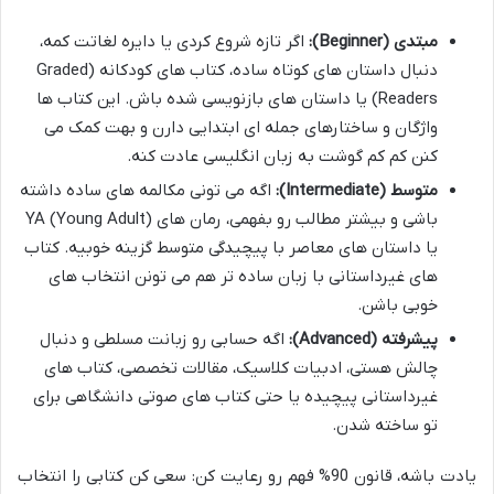
مبتدی (Beginner):
اگر تازه شروع کردی یا دایره لغاتت کمه،
دنبال داستان های کوتاه ساده، کتاب های کودکانه (Graded
Readers) یا داستان های بازنویسی شده باش. این کتاب ها
واژگان و ساختارهای جمله ای ابتدایی دارن و بهت کمک می
کنن کم کم گوشت به زبان انگلیسی عادت کنه.
متوسط (Intermediate):
اگه می تونی مکالمه های ساده داشته
باشی و بیشتر مطالب رو بفهمی، رمان های YA (Young Adult)
یا داستان های معاصر با پیچیدگی متوسط گزینه خوبیه. کتاب
های غیرداستانی با زبان ساده تر هم می تونن انتخاب های
خوبی باشن.
پیشرفته (Advanced):
اگه حسابی رو زبانت مسلطی و دنبال
چالش هستی، ادبیات کلاسیک، مقالات تخصصی، کتاب های
غیرداستانی پیچیده یا حتی کتاب های صوتی دانشگاهی برای
تو ساخته شدن.
یادت باشه، قانون 90% فهم رو رعایت کن: سعی کن کتابی را انتخاب