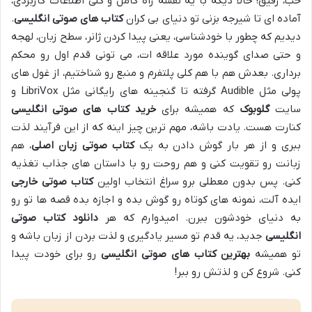
خب، رفیق! حالا دیگه با یه نقشه راه کامل و کلی اطلاعات کاربردی،
آماده ای تا شیرجه بزنی تو دنیای بی کران
کتاب های صوتی انگلیسی
.
دیدیم که چطور با خودشناسی، یعنی پیدا کردن ژانر، سطح زبان، لهجه
و حتی صدای گوینده مورد علاقه ات، می تونی قدم اول رو محکم
برداری. بعدش هم با هم کلی پلتفرم و منبع رو شناختیم، از غول های
پولی مثل Audible گرفته تا گنجینه های رایگانی مثل LibriVox و
سایت
گلوبوک
که همیشه برای
خرید کتاب های صوتی انگلیسی
کنارت هست. یادت باشه، مهم ترین چیز اینه که از این فرآیند لذت
ببری و از هر بار گوش دادن به یک
کتاب صوتی زبان اصلی
، هم
زبانت رو تقویت کنی و هم روحت رو با داستان های جذاب تغذیه
کنی. پس بدون معطلی برو سراغ انتخاب اولین
کتاب صوتی خارجی
ایده آلت، نمونه های کوتاه رو گوش بده و اجازه بده قصه ها تو رو
به دنیای خودشون ببرن. امیدوارم که هر
دانلود کتاب صوتی
انگلیسی
جدید، یه قدم تو مسیر یادگیری و لذت بردن از زبان باشه و
تو همیشه
بهترین کتاب های صوتی انگلیسی
رو برای خودت پیدا
کنی. شروع کن و لذتش رو ببر!