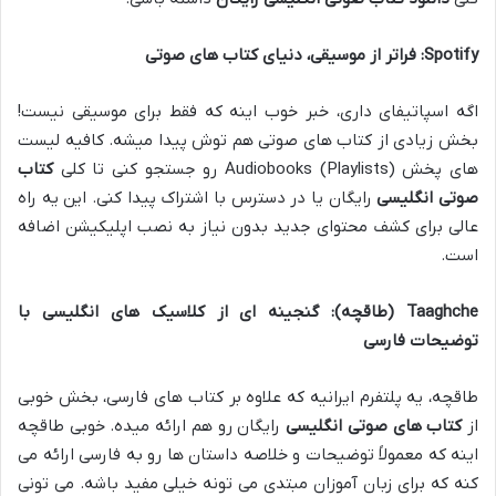
Spotify: فراتر از موسیقی، دنیای کتاب های صوتی
اگه اسپاتیفای داری، خبر خوب اینه که فقط برای موسیقی نیست!
بخش زیادی از کتاب های صوتی هم توش پیدا میشه. کافیه لیست
های پخش (Playlists) Audiobooks رو جستجو کنی تا کلی
کتاب
صوتی انگلیسی
رایگان یا در دسترس با اشتراک پیدا کنی. این یه راه
عالی برای کشف محتوای جدید بدون نیاز به نصب اپلیکیشن اضافه
است.
Taaghche (طاقچه): گنجینه ای از کلاسیک های انگلیسی با
توضیحات فارسی
طاقچه، یه پلتفرم ایرانیه که علاوه بر کتاب های فارسی، بخش خوبی
از
کتاب های صوتی انگلیسی
رایگان رو هم ارائه میده. خوبی طاقچه
اینه که معمولاً توضیحات و خلاصه داستان ها رو به فارسی ارائه می
کنه که برای زبان آموزان مبتدی می تونه خیلی مفید باشه. می تونی