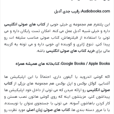
Audiobooks.com: رقیب جدی آدبل
این پلتفرم هم مجموعه ی خیلی خوبی از
کتاب های صوتی انگلیسی
داره و خیلی شبیه آدبل عمل می کنه. امکان تست رایگان داره و می
تونی با استفاده از فیلترهاش، کتاب صوتی مناسب سلیقه ات رو
پیدا کنی. تنوع ژانری و گوینده ای خوبی داره و می تونه یه گزینه
عالی برای
خرید کتاب های صوتی انگلیسی
باشه.
Google Books / Apple Books: کتابخانه های همیشه همراه
اگه گوشی اندروید یا آیفون داری، احتمالاً با این اپلیکیشن ها
آشنایی. گوگل بوکس و اپل بوکس هم مجموعه های بزرگی از
کتاب
صوتی انگلیسی
رو ارائه میدن که می تونی از داخل خود اپلیکیشن ها
پیداشون کنی. مزیتشون اینه که روی گوشی هاتون نصب هستن و
کار کردن باهاشون آسونه. می تونی با جستجوی عنوان یا نویسنده،
یا با مرور دسته بندی ها،
کتاب های صوتی زبان اصلی
مورد نظرت رو