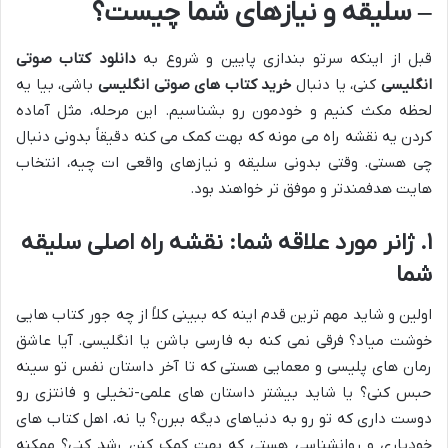
– سلیقه و نیازهای شما چیست؟
قبل از اینکه سرتو بندازی پایین و شروع به
دانلود کتاب صوتی
انگلیسی
کنی، یا دنبال
خرید کتاب های صوتی انگلیسی
باشی، بیا یه
لحظه مکث کنیم و خودمون رو بشناسیم. این مرحله، مثل آماده
کردن یه نقشه راه می مونه که بهت کمک می کنه دقیقاً بدونی دنبال
چی هستی. وقتی بدونی سلیقه و نیازهای واقعی ات چیه، انتخاب
هایت هدفمندتر و موفق تر خواهند بود.
۱. ژانر مورد علاقه شما: نقشه راه اصلی سلیقه
شما
اولین و شاید مهم ترین قدم اینه که ببینی کلاً از چه جور کتاب هایی
خوشت میاد؟ فرقی نمی کنه به فارسی باشن یا انگلیسی. آیا عاشق
رمان های پلیسی و معمایی هستی که تا آخر داستان نفس تو سینه
حبس کنی؟ یا شاید بیشتر داستان های علمی-تخیلی و فانتزی رو
دوست داری که تو رو به دنیاهای دیگه ببرن؟ یا نه، اهل کتاب های
خودیاری و روانشناسی هستی که بهت کمک کنن رشد کنی؟ ممکنه