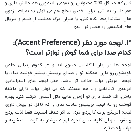
کنی که حداقل 90% محتواش رو بفهمی. اینطوری هم چالش داری و
هم دلسرد نمیشی. برای تخمین سطح هم می تونی به نمرات آزمون
های استانداردت نگاه کنی، یا میزان درک مطلبت از فیلم و سریال
های انگلیسی رو معیار قرار بدی.
۳. لهجه مورد نظر (Accent Preference):
کدام صدا برای شما گوش نوازتر است؟
لهجه ها در زبان انگلیسی متنوع اند و هر کدوم زیبایی خاص
خودشون رو دارن. ممکنه تو از صدای بریتیش بیشتر خوشت بیاد، یا
لهجه امریکن برات جذاب تر باشه. حتی لهجه های استرالیایی،
ایرلندی، کانادایی و… هم هستند که می تونن برات تازگی داشته
باشن. اگه قصد داری تو آزمون هایی مثل آیلتس شرکت کنی، بهتره
گوشت رو به لهجه بریتیش عادت بدی و اگه تافل در پیش داری،
لهجه امریکن برات کاربردی تره. اما اگر هدف اصلیت فقط لذت بردن
و تقویت زبان کلیه، ببین کدوم لهجه بیشتر به گوشت میشینه و
برات راحت تره.