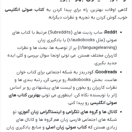
گاهی اوقات بهترین راه برای پیدا کردن یه
کتاب صوتی انگلیسی
خوب، گوش کردن به تجربه و نظرات دیگرانه.
Reddit:
ساب ردیت های (Subreddits) مرتبط با کتاب های
صوتی (مثل r/audiobooks) یا یادگیری زبان
(r/languagelearning) پر از توصیه ها، بحث ها و نظرات
کاربران مختلف هستن. می تونی اونجا سوال بپرسی و کلی ایده
جدید بگیری.
Goodreads:
گودریدز یه شبکه اجتماعی برای کتاب خوان
هاست. بخش Audiobooks رو بررسی کن، رتبه بندی ها و
نظرات کاربران رو بخون و لیست های پیشنهادی رو بر اساس
ژانر یا نویسنده نگاه کن. اینطوری می تونی
بهترین کتاب های
صوتی انگلیسی
رو پیدا کنی.
کانال ها و گروه های تلگرامی و اینستاگرامی زبان آموزی:
تو
شبکه های اجتماعی فارسی زبان هم گروه ها و کانال های
زیادی هستن که
کتاب صوتی زبان اصلی
و منابع یادگیری زبان