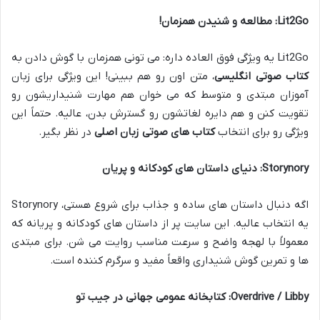
Lit2Go: مطالعه و شنیدن همزمان!
Lit2Go یه ویژگی فوق العاده داره: می تونی همزمان با گوش دادن به
کتاب صوتی انگلیسی
، متن اون رو هم ببینی! این ویژگی برای زبان
آموزان مبتدی و متوسط که می خوان هم مهارت شنیداریشون رو
تقویت کنن و هم دایره لغاتشون رو گسترش بدن، عالیه. حتماً این
ویژگی رو برای انتخاب
کتاب های صوتی زبان اصلی
در نظر بگیر.
Storynory: دنیای داستان های کودکانه و پریان
اگه دنبال داستان های ساده و جذاب برای شروع هستی، Storynory
یه انتخاب عالیه. این سایت پر از داستان های کودکانه و پریانه که
معمولاً با لهجه واضح و سرعت مناسب روایت می شن. برای مبتدی
ها و تمرین گوش شنیداری واقعاً مفید و سرگرم کننده است.
Overdrive / Libby: کتابخانه عمومی جهانی در جیب تو