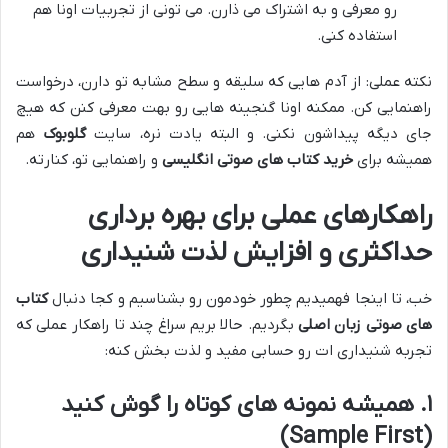
رو معرفی و به اشتراک می ذارن. می تونی از تجربیات اونا هم
استفاده کنی.
نکته عملی: از آدم هایی که سلیقه و سطح مشابه تو دارن، درخواست
راهنمایی کن. ممکنه اونا گنجینه هایی رو بهت معرفی کنن که هیچ
جای دیگه پیداشون نکنی. و البته یادت نره، سایت
گلوبوک
هم
همیشه برای
خرید کتاب های صوتی انگلیسی
و راهنمایی تو، کنارته.
راهکارهای عملی برای بهره برداری
حداکثری و افزایش لذت شنیداری
خب، تا اینجا فهمیدیم چطور خودمون رو بشناسیم و کجا دنبال
کتاب
های صوتی زبان اصلی
بگردیم. حالا بریم سراغ چند تا راهکار عملی که
تجربه شنیداری ات رو حسابی مفید و لذت بخش کنه:
۱. همیشه نمونه های کوتاه را گوش کنید
(Sample First)