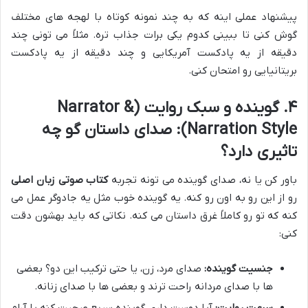
پیشنهاد عملی اینه که به چند نمونه کوتاه با لهجه های مختلف
گوش کنی تا ببینی کدوم یکی برات جذاب تره. مثلاً می تونی چند
دقیقه از یه پادکست آمریکایی و چند دقیقه از یه پادکست
بریتانیایی رو امتحان کنی.
۴. گوینده و سبک روایت (Narrator &
Narration Style): صدای داستان گو چه
تاثیری دارد؟
باور کن یا نه، صدای گوینده می تونه تجربه
کتاب صوتی زبان اصلی
رو از این رو به اون رو کنه. یه گوینده خوب مثل یه جادوگر عمل می
کنه که تو رو کاملاً غرق داستان می کنه. نکاتی که باید بهشون دقت
کنی:
جنسیت گوینده:
صدای مرد، زن، یا حتی ترکیب این دو؟ بعضی
ها با صدای مردانه راحت ترند و بعضی ها با صدای زنانه.
سرعت روایت:
آیا دوست داری گوینده سریع صحبت کنه یا آرام