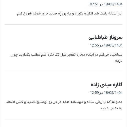
ف
18/05/1404 در 07:51
ت
این مقاله باعث شد انگیزه بگیرم و یه پروژه جدید برای خونه شروع کنم
:
گ
سروناز طباطبایی
ف
18/05/1404 در 12:55
ت
پیشنهاد می‌کنم در آینده درباره تعمیر مبل تک نفره هم مطلب بگذارید چون
:
لازمه
گ
گلاره عیدی زاده
ف
18/05/1404 در 12:59
ت
ممنونم که با زبانی ساده و دوستانه همه مراحل رو توضیح دادید و حس اعتماد
:
به نفس دادید