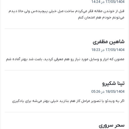
17/05/1404 در 14:24
ت
قبل از خوندن مقاله فکر می‌کردم ساخت مبل خیلی پیچیده‌س ولی حالا دیدم
:
می‌تونم خودم هم امتحان کنم
گ
شاهین مظفری
ف
17/05/1404 در 18:23
ت
ممنون که ابزار و وسایل مورد نیاز رو هم معرفی کردید، باعث شد بهتر آماده شم
:
گ
تینا شکیرو
ف
18/05/1404 در 05:26
ت
اگر یه ویدئو یا تصویر مراحل کار هم بذارید خیلی بهتر می‌شه برای یادگیری
:
گ
سحر سروری