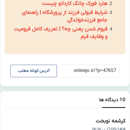
هارد فورک چانگ کاردانو چیست
شرایط قبولی فرزند از پرورشگاه | راهنمای
جامع فرزندخواندگی
قیوم شدن یعنی چه؟ | تعریف کامل قیومیت
و وظایف قیم
آدرس کوتاه مطلب
‫10 دیدگاه ها
گ
کرشمه نوبخت
ف
17/05/1404 در 06:36