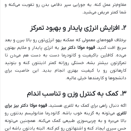
مقاوم‌تر عمل کنه. یه جورایی سپر دفاعی بدن رو تقویت می‌کنه و
شما کمتر مریض می‌شید.
۲. افزایش انرژی پایدار و بهبود تمرکز
برخلاف قهوه‌های معمولی که ممکنه یهو انرژی‌تون رو بالا ببرن و بعد
سریع افت کنید،
قهوه موکا دکتر بیز
یه انرژی پایدار و ملایم بهتون
می‌ده. کافئین باکیفیت و گانودرما دست به دست هم می‌دن تا
تمرکزتون بیشتر بشه، خستگی روزانه کمتر اذیتتون کنه و بتونید
کارهاتون رو با کیفیت بهتری انجام بدید. این خاصیت برای
دانشجوها و کارمندها خیلی عالیه.
۳. کمک به کنترل وزن و تناسب اندام
اگه دنبال راهی برای کمک به لاغری هستید،
قهوه موکا دکتر بیز برای
لاغری
می‌تونه یه گزینه خوب باشه. گانودرما متابولیسم بدنتون رو
بالا می‌بره و به چربی‌سوزی طبیعی کمک می‌کنه. همچنین می‌تونه
حس سیری ایجاد کنه و اشتهاتون رو کم کنه. البته یادتون باشه این