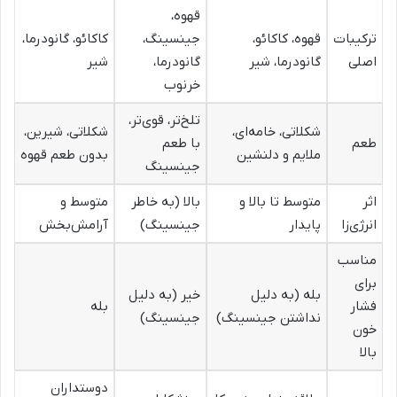
قهوه،
ترکیبات
قهوه، کاکائو،
جینسینگ،
کاکائو، گانودرما،
اصلی
گانودرما، شیر
گانودرما،
شیر
خرنوب
تلخ‌تر، قوی‌تر،
شکلاتی، خامه‌ای،
شکلاتی، شیرین،
طعم
با طعم
ملایم و دلنشین
بدون طعم قهوه
جینسینگ
اثر
متوسط تا بالا و
بالا (به خاطر
متوسط و
انرژی‌زا
پایدار
جینسینگ)
آرامش‌بخش
مناسب
برای
بله (به دلیل
خیر (به دلیل
فشار
بله
نداشتن جینسینگ)
جینسینگ)
خون
بالا
دوستداران