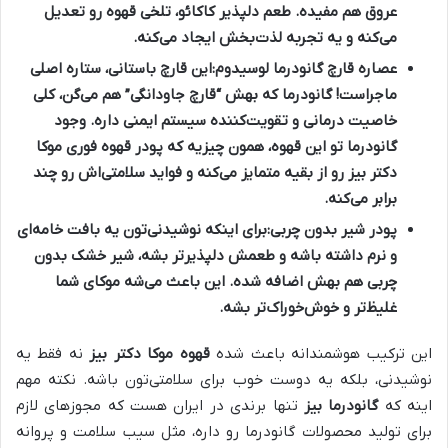
عروق هم مفیده. طعم دلپذیر کاکائو، تلخی قهوه رو تعدیل
می‌کنه و یه تجربه لذت‌بخش ایجاد می‌کنه.
عصاره قارچ گانودرما لوسیدوم:
این قارچ باستانی، ستاره اصلی
ماجراست! گانودرما که بهش “قارچ جاودانگی” هم می‌گن، کلی
خاصیت درمانی و تقویت‌کننده سیستم ایمنی داره. وجود
گانودرما تو این قهوه، همون چیزیه که
پودر قهوه فوری موکا
دکتر بیز
رو از بقیه متمایز می‌کنه و فواید سلامتی‌اش رو چند
برابر می‌کنه.
پودر شیر بدون چربی:
برای اینکه نوشیدنی‌تون یه بافت خامه‌ای
و نرم داشته باشه و طعمش دلپذیرتر بشه، شیر خشک بدون
چربی هم بهش اضافه شده. این باعث می‌شه موکای شما
غلیظ‌تر و خوش‌خوراک‌تر بشه.
این ترکیب هوشمندانه باعث شده
قهوه موکا دکتر بیز
نه فقط یه
نوشیدنی، بلکه یه دوست خوب برای سلامتی‌تون باشه. نکته مهم
اینه که
گانودرما بیز
تنها برندی در ایران هست که مجوزهای لازم
برای تولید محصولات گانودرما رو داره، مثل سیب سلامت و پروانه