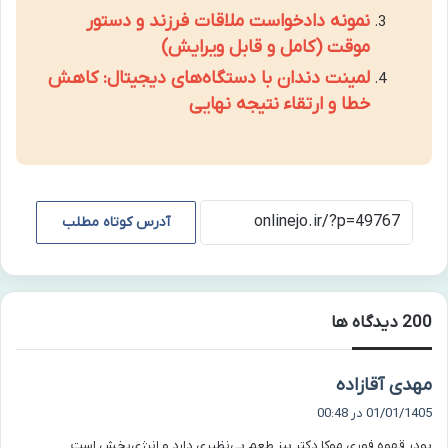
نمونه دادخواست ملاقات فرزند و دستور
موقت (کامل و قابل ویرایش)
لمینت دندان با دستگاه‌های دیجیتال: کاهش
خطا و ارتقاء نتیجه نهایی
آدرس کوتاه مطلب
‫200 دیدگاه ها
گ
مهدی آقازاده
ف
01/01/1405 در 00:48
ت
پودر قهوه فوری موکا دکتر بیز طعم بی‌نظیری دارد و انرژی‌بخش است