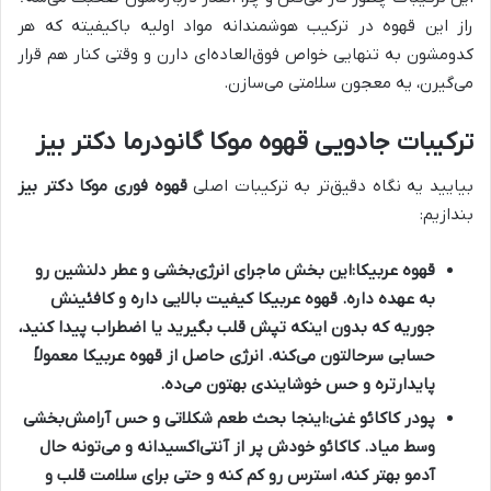
راز این قهوه در ترکیب هوشمندانه مواد اولیه باکیفیته که هر
کدومشون به تنهایی خواص فوق‌العاده‌ای دارن و وقتی کنار هم قرار
می‌گیرن، یه معجون سلامتی می‌سازن.
ترکیبات جادویی قهوه موکا گانودرما دکتر بیز
بیایید یه نگاه دقیق‌تر به ترکیبات اصلی
قهوه فوری موکا دکتر بیز
بندازیم:
قهوه عربیکا:
این بخش ماجرای انرژی‌بخشی و عطر دلنشین رو
به عهده داره. قهوه عربیکا کیفیت بالایی داره و کافئینش
جوریه که بدون اینکه تپش قلب بگیرید یا اضطراب پیدا کنید،
حسابی سرحالتون می‌کنه. انرژی حاصل از قهوه عربیکا معمولاً
پایدارتره و حس خوشایندی بهتون می‌ده.
پودر کاکائو غنی:
اینجا بحث طعم شکلاتی و حس آرامش‌بخشی
وسط میاد. کاکائو خودش پر از آنتی‌اکسیدانه و می‌تونه حال
آدمو بهتر کنه، استرس رو کم کنه و حتی برای سلامت قلب و