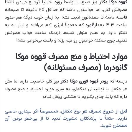
قهوه موکا دکتر بیز
صبح یا اواسط روزه. خیلیا ترجیح می‌دن ناشتا
مصرفش کنن، اما حواستون باشه که حداقل ۴۵ دقیقه تا صبحانه
فاصله باشه تا معده‌تون اذیت نشه. یه زمان خوب دیگه هم حدود
ساعت ۳-۴ بعدازظهره که معمولاً انرژی آدم می‌افته و نیاز به یه
تلنگر داره. به هیچ عنوان شب‌ها نزدیک ساعت خواب مصرفش
نکنید، چون ممکنه خوابتون رو بهم بزنه و باعث بی‌خوابی بشه!
موارد احتیاط و منع مصرف قهوه موکا
گانودرما (مصرف مسئولانه)
درسته که
پودر قهوه فوری موکا دکتر بیز
کلی خاصیت داره، اما مثل
هر مکمل یا نوشیدنی دیگه‌ای، یه سری موارد احتیاط و منع مصرف
داره که باید جدی بگیریم تا مشکلی پیش نیاد:
قبل از شروع مصرف هر نوع مکمل، مخصوصاً اگر بیماری خاصی
دارید، حتماً با پزشکتان مشورت کنید تا از بی‌خطر بودن آن
مطمئن شوید.