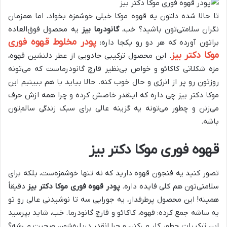
تا حالا شده دلتون یه قهوه موکا خیلی خوشمزه بخواد، اما همزمان
نگران سلامتی‌تون باشید؟ خب،
گانودرما بیز
یه محصول فوق‌العاده
پودر مخلوط قهوه فوری
براتون آورده که هر دو رو یکجا داره:
موکا دکتر بیز
. این محصول ترکیبی جادویی از عطر دلنشین قهوه،
مزه شکلاتی کاکائو و خواص بی‌نظیر قارچ گانودرماست که می‌تونه
روزتون رو پر از انرژی و حال خوب کنه. حالا بیاید با هم ببینیم این
موکا دکتر بیز چی داره که اینقدر خاصش کرده و چرا همه ازش حرف
می‌زنن و چطور می‌تونه یه گزینه عالی برای سبک زندگی سالم‌تون
باشه.
قهوه فوری موکا دکتر بیز
تصور کنید یه فنجون قهوه دارید که نه تنها خوشمزه‌ست، بلکه برای
سلامتی‌تون هم کلی فایده داره.
پودر قهوه فوری موکا دکتر بیز
دقیقاً
همینه! این محصول پرطرفدار، یه جورایی سه تا نوشیدنی عالی رو تو
یه ساشه جمع کرده: قهوه، کاکائو و قارچ گانودرما. خب، شاید بپرسید
این ترکیبات چطور کار می‌کنن و چرا انقدر درباره‌شون صحبت می‌شه؟