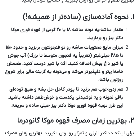
بهترین طعم و خواص رو ازش بگیرید و حسابی سرحال بشید:
۱. نحوه آماده‌سازی (ساده‌تر از همیشه!)
مقدار ساشه:
یه دونه ساشه ۱۸ یا ۲۰ گرمی از
قهوه فوری موکا
دکتر بیز
رو بردارید.
میزان مایع:
محتویات ساشه رو تو فنجونتون بریزید و حدود ۱۵۰
تا ۲۸۵ میلی‌لیتر (تقریباً یه فنجون متوسط تا بزرگ) آب جوش
یا شیر داغ بهش اضافه کنید. اگه با شیر درست کنید، طعمش
خامه‌ای‌تر و دلپذیرتر می‌شه و می‌تونه یه گزینه عالی برای شروع
روزتون باشه.
هم زدن:
خوب هم بزنید تا پودر کامل حل بشه و هیچ توده‌ای
باقی نمونه و یه نوشیدنی یکدست و خوش‌طعم داشته باشید.
این
طرز تهیه قهوه فوری موکا دکتر بیز
خیلی ساده و سریعه.
۲. بهترین زمان مصرف قهوه موکا گانودرما
برای اینکه حداکثر انرژی و تمرکز رو ازش بگیرید،
بهترین زمان مصرف