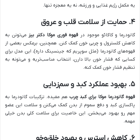
یه مکمل رژیم غذایی و ورزشه، نه یه معجزه تنها.
۴. حمایت از سلامت قلب و عروق
گانودرما و کاکائو موجود در
قهوه فوری موکا دکتر بیز
می‌تونن به
کاهش کلسترول و چربی خون کمک کنن. همچنین، برعکس بعضی از
قهوه‌های گانودرما (مثل سوپریم که جینسینگ داره)، این مدل برای
کسایی که فشار خون بالا دارن، انتخاب مناسب‌تریه و می‌تونه به
تنظیم فشار خون کمک کنه.
۵. بهبود عملکرد کبد و سم‌زدایی
قهوه گانودرما موکا برای کبد چرب
هم مفیده. ترکیبات گانودرما به
پاکسازی کبد و دفع سموم از بدن کمک می‌کنن و سلامت این عضو
مهم رو بهبود می‌بخشن. این خاصیت برای سلامت کلی بدن خیلی
مهمه.
۶. کاهش استرس و بهبود خلق‌وخو