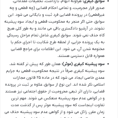
سوابق کیفری:
هرگونه اتهام، بازداشت، تحقیقات مقدماتی،
صدور قرار مجرمیت، و تمامی احکام قضایی (چه قطعی و چه
غیرقطعی) در پرونده قضایی فرد ثبت و بایگانی می شود. این
سوابق، حتی اگر منجر به محکومیت قطعی و ایجاد سوء پیشینه
نشوند، در آرشیو دادگستری باقی می مانند و به طور کلی هیچ
گاه حذف نمی شوند. سوابق کیفری شامل تمام مراحل رسیدگی
به یک پرونده جزایی، از لحظه طرح شکایت تا اجرای حکم یا
مختومه شدن آن، می شود. این اطلاعات برای مراجع قضایی
همواره قابل دسترسی هستند.
سوء پیشینه کیفری (موثر):
همان طور که پیش تر گفته شد،
سوء پیشینه کیفری صرفاً در نتیجه محکومیت قطعی به جرایم
عمدی خاصی ایجاد می شود که در ماده ۲۵ قانون مجازات
اسلامی ذکر شده اند. این نوع از سوابق، علاوه بر ثبت در پرونده
قضایی، دارای اثر تبعی محرومیت از حقوق اجتماعی نیز هستند
و در گواهی عدم سوء پیشینه منعکس می شوند. مهم ترین
تفاوت اینجاست که سوء پیشینه موثر پس از گذشت مدت
زمان مقرر، زائل می شود و از گواهی عدم سوء پیشینه حذف می