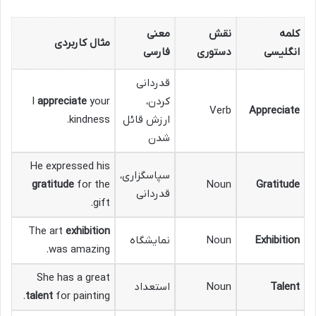
کلمه
نقش
معنی
مثال کاربردی
انگلیسی
دستوری
فارسی
قدردانی
کردن،
your
appreciate
I
Verb
Appreciate
ارزش قائل
kindness.
شدن
He expressed his
سپاسگزاری،
gratitude
for the
Noun
Gratitude
قدردانی
gift.
The art
exhibition
Exhibition
Noun
نمایشگاه
was amazing.
She has a great
Talent
Noun
استعداد
talent
for painting.