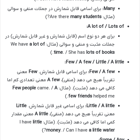
Many:
برای اسامی قابل شمارش در جملات منفی و سوالی
(مثال: Are there
many students
?)
A lot of / Lots of:
برای هر دو نوع اسم (قابل شمارش و غیر قابل شمارش) در
جملات مثبت و منفی و سوالی (مثال: We have
a lot of
.)
time
. / She has
lots of books
Few / A few / Little / A little:
Few / A few:
برای اسامی قابل شمارش.
Few
معنی
تقریباً هیچ می دهد (منفی)،
A few
معنی تعدادی کم اما
کافی می دهد (مثبت). (مثال:
A
came. /
Few people
few friends
helped me.)
Little / A little:
برای اسامی غیر قابل شمارش.
Little
معنی تقریباً هیچ می دهد (منفی)،
A little
معنی مقدار
کمی اما کافی می دهد (مثبت). (مثال: I have
little
?)
money
. / Can I have
a little water
Some / Any: