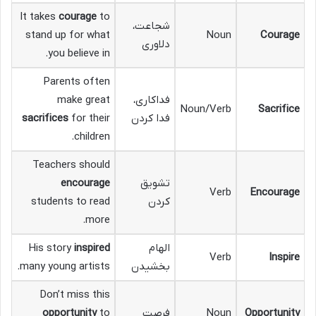
It takes
courage
to
شجاعت،
stand up for what
Noun
Courage
دلاوری
you believe in.
Parents often
فداکاری،
make great
Noun/Verb
Sacrifice
فدا کردن
for their
sacrifices
children.
Teachers should
تشویق
encourage
Verb
Encourage
کردن
students to read
more.
الهام
inspired
His story
Verb
Inspire
بخشیدن
many young artists.
Don’t miss this
Opportunity
Noun
فرصت
to
opportunity