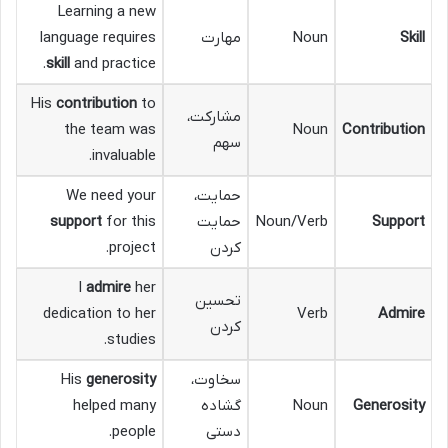
Learning a new
Skill
Noun
مهارت
language requires
skill
and practice.
His
contribution
to
مشارکت،
the team was
Noun
Contribution
سهم
invaluable.
حمایت،
We need your
Support
Noun/Verb
حمایت
for this
support
کردن
project.
I
admire
her
تحسین
dedication to her
Verb
Admire
کردن
studies.
سخاوت،
generosity
His
Generosity
Noun
گشاده
helped many
دستی
people.