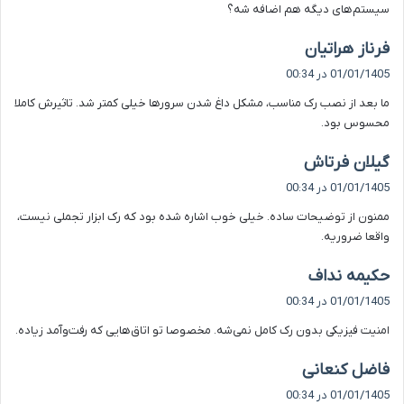
سیستم‌های دیگه هم اضافه شه؟
گ
فرناز هراتیان
ف
01/01/1405 در 00:34
ت
ما بعد از نصب رک مناسب، مشکل داغ شدن سرورها خیلی کمتر شد. تاثیرش کاملا
:
محسوس بود.
گ
گیلان فرتاش
ف
01/01/1405 در 00:34
ت
ممنون از توضیحات ساده. خیلی خوب اشاره شده بود که رک ابزار تجملی نیست،
:
واقعا ضروریه.
گ
حکیمه نداف
ف
01/01/1405 در 00:34
ت
امنیت فیزیکی بدون رک کامل نمی‌شه. مخصوصا تو اتاق‌هایی که رفت‌وآمد زیاده.
:
گ
فاضل کنعانی
ف
01/01/1405 در 00:34