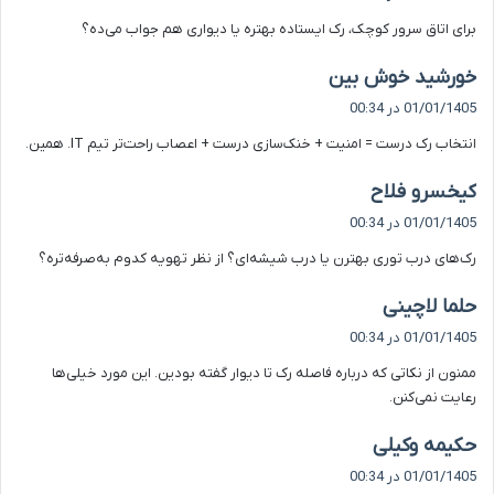
ت
برای اتاق سرور کوچک، رک ایستاده بهتره یا دیواری هم جواب می‌ده؟
:
گ
خورشید خوش بین
ف
01/01/1405 در 00:34
ت
انتخاب رک درست = امنیت + خنک‌سازی درست + اعصاب راحت‌تر تیم IT. همین.
:
گ
کیخسرو فلاح
ف
01/01/1405 در 00:34
ت
رک‌های درب توری بهترن یا درب شیشه‌ای؟ از نظر تهویه کدوم به‌صرفه‌تره؟
:
گ
حلما لاچینی
ف
01/01/1405 در 00:34
ت
ممنون از نکاتی که درباره فاصله رک تا دیوار گفته بودین. این مورد خیلی‌ها
:
رعایت نمی‌کنن.
گ
حکیمه وکیلی
ف
01/01/1405 در 00:34
ت