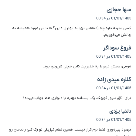
گ
سها حجازی
ف
01/01/1405 در 00:34
ت
کسی تجربه داره چه رک‌هایی تهویه بهتری دارن؟ ما با این مورد همیشه به
:
چالش می‌خوریم.
گ
فروغ سوداگر
ف
01/01/1405 در 00:34
ت
مرسی، بخش مربوط به مدیریت کابل خیلی کاربردی بود.
:
گ
گلاره عیدی زاده
ف
01/01/1405 در 00:34
ت
برای اتاق سرور کوچک، رک ایستاده بهتره یا دیواری هم جواب می‌ده؟
:
گ
دلنیا یزدی
ف
01/01/1405 در 00:34
ت
بهبود بهره‌وری فقط نرم‌افزار نیست. همین نظم فیزیکی تو رک کلی راندمان رو
: