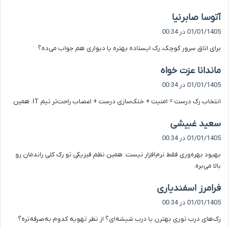
گ
آتوسا صابرنیا
ف
01/01/1405 در 00:34
ت
برای اتاق سرور کوچک، رک ایستاده بهتره یا دیواری هم جواب می‌ده؟
:
گ
ماندانا عزت خواه
ف
01/01/1405 در 00:34
ت
انتخاب رک درست = امنیت + خنک‌سازی درست + اعصاب راحت‌تر تیم IT. همین.
:
گ
سعید غبیشی
ف
01/01/1405 در 00:34
ت
بهبود بهره‌وری فقط نرم‌افزار نیست. همین نظم فیزیکی تو رک کلی راندمان رو
:
بالا می‌بره.
گ
فرامرز اسفندیاری
ف
01/01/1405 در 00:34
ت
رک‌های درب توری بهترن یا درب شیشه‌ای؟ از نظر تهویه کدوم به‌صرفه‌تره؟
: