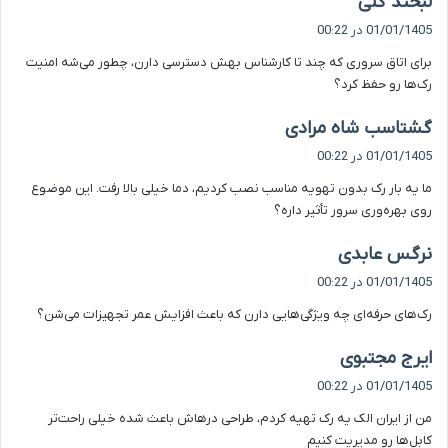
لبخند گلی
ف
01/01/1405 در 00:22
ت
برای اتاق سروری که چند تا کارشناس بهش دسترسی دارن، چطور می‌شه امنیت
:
رک‌ها رو حفظ کرد؟
گ
گشتاسب شاه مرادی
ف
01/01/1405 در 00:22
ت
ما یه بار رک بدون تهویه مناسب نصب کردیم، دما خیلی بالا رفت. این موضوع
:
روی بهره‌وری سرور تأثیر داره؟
گ
نرگس عابدی
ف
01/01/1405 در 00:22
ت
رک‌های حرفه‌ای چه ویژگی‌هایی دارن که باعث افزایش عمر تجهیزات می‌شن؟
:
گ
ایرج مجتبوی
ف
01/01/1405 در 00:22
ت
من از ایران الک یه رک تهیه کردم، طراحی درهاش باعث شده خیلی راحت‌تر
:
کابل‌ها رو مدیریت کنیم