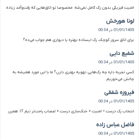
ت
امنیت فیزیکی بدون رک کامل نمی‌شه. مخصوصا تو اتاق‌هایی که رفت‌وآمد زیاده.
:
گ
لونا هورخش
ف
01/01/1405 در 00:34
ت
برای اتاق سرور کوچک، رک ایستاده بهتره یا دیواری هم جواب می‌ده؟
:
گ
شفیع دایی
ف
01/01/1405 در 00:34
ت
کسی تجربه داره چه رک‌هایی تهویه بهتری دارن؟ ما با این مورد همیشه به
:
چالش می‌خوریم.
گ
فیروزه شفقی
ف
01/01/1405 در 00:34
ت
انتخاب رک درست = امنیت + خنک‌سازی درست + اعصاب راحت‌تر تیم IT. همین.
:
گ
فاضل عباس زاده
ف
01/01/1405 در 00:34
ت