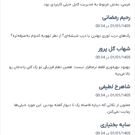
مرسی، بخش مربوط به مدیریت کابل خیلی کاربردی بود.
:
گ
رحیم رمضانی
ف
01/01/1405 در 00:34
ت
رک‌های درب توری بهترن یا درب شیشه‌ای؟ از نظر تهویه کدوم به‌صرفه‌تره؟
:
گ
شهاب گل پرور
ف
01/01/1405 در 00:34
ت
بهبود بهره‌وری فقط نرم‌افزار نیست. همین نظم فیزیکی تو رک کلی راندمان رو
:
بالا می‌بره.
گ
شاهرخ لطیفی
ف
01/01/1405 در 00:34
ت
ممنون از نکاتی که درباره فاصله رک تا دیوار گفته بودین. این مورد خیلی‌ها
:
رعایت نمی‌کنن.
گ
سایه بختیاری
ف
01/01/1405 در 00:34