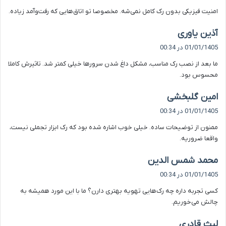
ت
امنیت فیزیکی بدون رک کامل نمی‌شه. مخصوصا تو اتاق‌هایی که رفت‌وآمد زیاده.
:
گ
آذین یاوری
ف
01/01/1405 در 00:34
ت
ما بعد از نصب رک مناسب، مشکل داغ شدن سرورها خیلی کمتر شد. تاثیرش کاملا
:
محسوس بود.
گ
امین گلبخشی
ف
01/01/1405 در 00:34
ت
ممنون از توضیحات ساده. خیلی خوب اشاره شده بود که رک ابزار تجملی نیست،
:
واقعا ضروریه.
گ
محمد شمس الدین
ف
01/01/1405 در 00:34
ت
کسی تجربه داره چه رک‌هایی تهویه بهتری دارن؟ ما با این مورد همیشه به
:
چالش می‌خوریم.
گ
لیث قادری