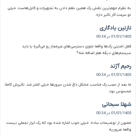
ت
به نظرم مهم‌ترین نقش رک همین نظم دادن به تجهیزات و کابل‌هاست. خیلی
:
تو سرعت کار تاثیر داره.
گ
نازنین یادگاری
ف
01/01/1405 در 00:34
ت
قفل امنیتی رک‌ها واقعا جلوی دسترسی‌های غیرمجاز رو می‌گیره یا باید
:
سیستم‌های دیگه هم اضافه شه؟
گ
رحیم آژند
ف
01/01/1405 در 00:34
ت
ما بعد از نصب رک مناسب، مشکل داغ شدن سرورها خیلی کمتر شد. تاثیرش کاملا
:
محسوس بود.
گ
شهلا سبحانی
ف
01/01/1405 در 00:34
ت
ممنون از توضیحات ساده. خیلی خوب اشاره شده بود که رک ابزار تجملی نیست،
:
واقعا ضروریه.