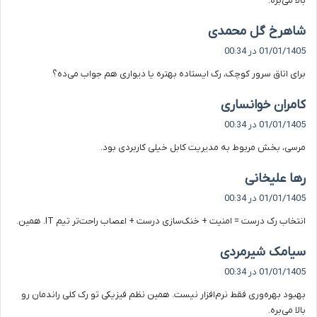
بالا می‌بره.
گ
شاهرخ گل محمدی
ف
01/01/1405 در 00:34
ت
برای اتاق سرور کوچک، رک ایستاده بهتره یا دیواری هم جواب می‌ده؟
:
گ
کامران خوانساری
ف
01/01/1405 در 00:34
ت
مرسی، بخش مربوط به مدیریت کابل خیلی کاربردی بود.
:
گ
رها علیخانی
ف
01/01/1405 در 00:34
ت
انتخاب رک درست = امنیت + خنک‌سازی درست + اعصاب راحت‌تر تیم IT. همین.
:
گ
سیامک شیرمردی
ف
01/01/1405 در 00:34
ت
بهبود بهره‌وری فقط نرم‌افزار نیست. همین نظم فیزیکی تو رک کلی راندمان رو
:
بالا می‌بره.