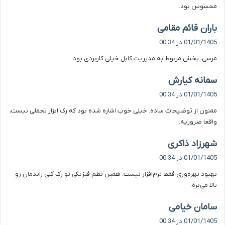
محسوس بود.
گ
باران قائم مقامی
ف
01/01/1405 در 00:34
ت
مرسی، بخش مربوط به مدیریت کابل خیلی کاربردی بود.
:
گ
سمانه کیارش
ف
01/01/1405 در 00:34
ت
ممنون از توضیحات ساده. خیلی خوب اشاره شده بود که رک ابزار تجملی نیست،
:
واقعا ضروریه.
گ
شهرزاد ذاکری
ف
01/01/1405 در 00:34
ت
بهبود بهره‌وری فقط نرم‌افزار نیست. همین نظم فیزیکی تو رک کلی راندمان رو
:
بالا می‌بره.
گ
سامان خیامی
ف
01/01/1405 در 00:34