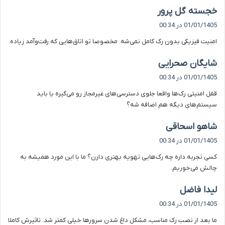
گ
خجسته گل پرور
ف
01/01/1405 در 00:34
ت
امنیت فیزیکی بدون رک کامل نمی‌شه. مخصوصا تو اتاق‌هایی که رفت‌وآمد زیاده.
:
گ
شایگان صحرایی
ف
01/01/1405 در 00:34
ت
قفل امنیتی رک‌ها واقعا جلوی دسترسی‌های غیرمجاز رو می‌گیره یا باید
:
سیستم‌های دیگه هم اضافه شه؟
گ
شاهو اسحاقی
ف
01/01/1405 در 00:34
ت
کسی تجربه داره چه رک‌هایی تهویه بهتری دارن؟ ما با این مورد همیشه به
:
چالش می‌خوریم.
گ
لیدا فاضل
ف
01/01/1405 در 00:34
ت
ما بعد از نصب رک مناسب، مشکل داغ شدن سرورها خیلی کمتر شد. تاثیرش کاملا
: