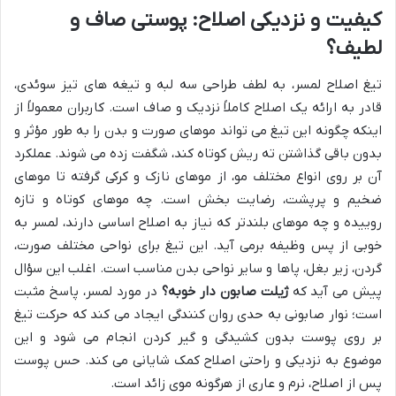
کیفیت و نزدیکی اصلاح: پوستی صاف و
لطیف؟
تیغ اصلاح لمسر، به لطف طراحی سه لبه و تیغه های تیز سوئدی،
قادر به ارائه یک اصلاح کاملاً نزدیک و صاف است. کاربران معمولاً از
اینکه چگونه این تیغ می تواند موهای صورت و بدن را به طور مؤثر و
بدون باقی گذاشتن ته ریش کوتاه کند، شگفت زده می شوند. عملکرد
آن بر روی انواع مختلف مو، از موهای نازک و کرکی گرفته تا موهای
ضخیم و پرپشت، رضایت بخش است. چه موهای کوتاه و تازه
روییده و چه موهای بلندتر که نیاز به اصلاح اساسی دارند، لمسر به
خوبی از پس وظیفه برمی آید. این تیغ برای نواحی مختلف صورت،
گردن، زیر بغل، پاها و سایر نواحی بدن مناسب است. اغلب این سؤال
پیش می آید که
ژیلت صابون دار خوبه؟
در مورد لمسر، پاسخ مثبت
است؛ نوار صابونی به حدی روان کنندگی ایجاد می کند که حرکت تیغ
بر روی پوست بدون کشیدگی و گیر کردن انجام می شود و این
موضوع به نزدیکی و راحتی اصلاح کمک شایانی می کند. حس پوست
پس از اصلاح، نرم و عاری از هرگونه موی زائد است.