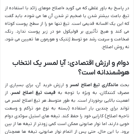
در پاسخ به باور غلطی که می گوید «اصلاح موهای زائد با استفاده از
تیغ، باعث بیشتر شدن یا ضخیم تر شدن آن ها می شود»، باید گفت
که این یک افسانه قدیمی است. تیغ تنها مو را از سطح پوست کوتاه
می کند و هیچ تأثیری بر فولیکول مو در زیر پوست ندارد. رنگ،
ضخامت و سرعت رشد مو توسط ژنتیک و هورمون ها تعیین می شود،
نه روش اصلاح.
دوام و ارزش اقتصادی: آیا لمسر یک انتخاب
هوشمندانه است؟
بحث
ماندگاری تیغ اصلاح لمسر
و ارزش خرید آن، برای بسیاری از
مصرف کنندگان، به ویژه با توجه به
قیمت تیغ اصلاح لمسر
، از
اهمیت بالایی برخوردار است. به طور متوسط، هر تیغ اصلاح لمسر می
تواند برای چندین بار استفاده (بسته به نوع مو، تراکم و وسعت
ناحیه اصلاح) کارایی خود را حفظ کند. تیغه های استیل سوئدی دوام
خوبی دارند، اما نوار صابونی ممکن است کمی زودتر از تیغه ها از بین
برود. با این حال، حتی پس از اتمام نوار صابونی، تیغه ها همچنان