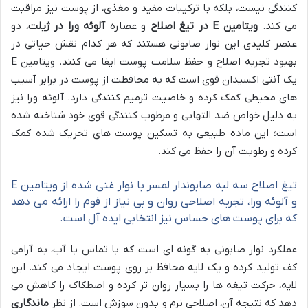
کنندگی نیست، بلکه با ترکیبات مفید و مغذی، از پوست نیز مراقبت
می کند.
ویتامین E در تیغ اصلاح
و عصاره
آلوئه ورا در ژیلت
، دو
عنصر کلیدی این نوار صابونی هستند که هر کدام نقش حیاتی در
بهبود تجربه اصلاح و حفظ سلامت پوست ایفا می کنند. ویتامین E
یک آنتی اکسیدان قوی است که به محافظت از پوست در برابر آسیب
های محیطی کمک کرده و خاصیت ترمیم کنندگی دارد. آلوئه ورا نیز
به دلیل خواص ضد التهابی و مرطوب کنندگی قوی خود شناخته شده
است؛ این ماده طبیعی به تسکین پوست های تحریک شده کمک
کرده و رطوبت آن را حفظ می کند.
تیغ اصلاح سه لبه صابوندار لمسر با نوار غنی شده از ویتامین E
و آلوئه ورا، تجربه اصلاحی روان و بی نیاز از فوم را ارائه می دهد
که برای پوست های حساس نیز انتخابی ایده آل است.
عملکرد نوار صابونی به گونه ای است که با تماس با آب، به آرامی
کف تولید کرده و یک لایه محافظ بر روی پوست ایجاد می کند. این
لایه، حرکت تیغه ها را بسیار روان تر کرده و اصطکاک را کاهش می
دهد که نتیجه آن، اصلاحی نرم و بدون سوزش است. از نظر
ماندگاری