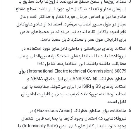
تعداد زوج‌ها و سطح مقطع هادی: تعداد زوج‌ها باید مطابق با
نیازهای مدار و تعداد سیگنال‌های مورد نیاز باشد. سطح مقطع
هادی‌ها نیز بر اساس جریان مورد انتظار و حداکثر افت ولتاژ
مجاز در طول مسیر انتخاب می‌شود. استفاده از هادی‌های کابل
قلع اندود یا کابل نقره اندود نیز می‌تواند در محیط‌های خاص
برای افزایش طول عمر و عملکرد کابل مفید باشد.
استانداردهای بین‌المللی و داخلی: کابل‌های مورد استفاده در
نیروگاه‌ها باید با استانداردهای سخت‌گیرانه بین‌المللی و ملی
مطابقت داشته باشند. این استانداردها شامل IEC
(International Electrotechnical Commission) 60079 برای
مناطق خطرناک، ANSI/ISA-50 برای ابزار دقیق، NEMA و
استانداردهای BS و ISIRI در ایران می‌شوند. مطابقت با این
استانداردها تضمین‌کننده کیفیت، ایمنی و قابلیت اطمینان
کابل است.
ملاحظات برای مناطق خطرناک (Hazardous Areas): در
نیروگاه‌هایی که احتمال وجود گازها یا بخارات قابل اشتعال
وجود دارد، باید از کابل‌های ذاتی ایمن (Intrinsically Safe) یا