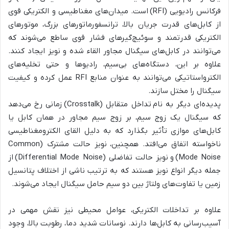
فرکانس رادیویی (RFI) است. میدان‌های مغناطیسی و الکتریکی قوی
از کابل‌های قدرت جریان بالا، ترانسفورماتورهای بزرگ، موتورهای
الکتریکی قدرتمند و سوئیچ‌گیرهای فشار قوی ساطع می‌شوند که
می‌توانند در کابل‌های سیگنال مجاور القاء شده و نویز ایجاد کنند.
علاوه بر این، دستگاه‌های بی‌سیم، رادیوها و حتی تخلیه‌های
الکترواستاتیکی می‌توانند به عنوان منابع RFI عمل کرده و کیفیت
سیگنال را مختل سازند.
پدیده‌ای دیگر به نام تداخل متقابل (Crosstalk) زمانی رخ می‌دهد
که سیگنال یک زوج سیم، بر زوج سیم مجاور در همان کابل یا
کابل‌های موازی تأثیر بگذارد که به دلیل القای الکترومغناطیسی
ناخواسته اتفاق می‌افتد. همچنین، نویز حالت مشترک (Common
Mode Noise) و نویز حالت تفاضلی (Differential Mode Noise) از
جمله دیگر انواع نویز هستند که به ترتیب ناشی از اختلاف پتانسیل
زمین یا تفاوت‌های ولتاژ بین دو سیم حامل سیگنال ایجاد می‌شوند.
علاوه بر تداخلات الکتریکی، عوامل محیطی نیز نقش مهمی در
آسیب‌رسانی به کابل‌ها دارند. نوسانات شدید دما، رطوبت بالا، وجود