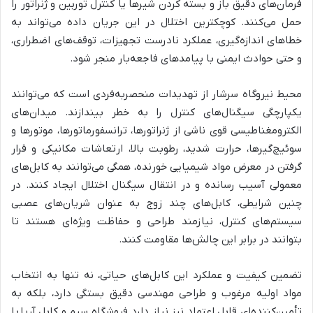
فرمان‌های دقیق باز و بسته کردن شیرها یا کنترل توربین و ژنراتور را
حمل می‌کنند. کوچکترین اختلال در این جریان داده می‌تواند به
خطاهای اندازه‌گیری، عملکرد نادرست تجهیزات، توقف‌های اضطراری،
و حتی حوادث ایمنی با پیامدهای فاجعه‌بار منجر شود.
محیط نیروگاه سرشار از تهدیدات منحصربه‌فردی است که می‌توانند
یکپارچگی سیگنال‌های کنترل را به خطر بیندازند. میدان‌های
الکترومغناطیسی قوی ناشی از ژنراتورها، ترانسفورماتورها، موتورها و
سوئیچ‌گیرها، حرارت شدید، رطوبت بالا، ارتعاشات مکانیکی و قرار
گرفتن در معرض مواد شیمیایی خورنده، همگی می‌توانند به کابل‌های
معمولی آسیب رسانده و در انتقال سیگنال اختلال ایجاد کنند. در
چنین شرایطی، کابل‌های چند زوج به عنوان شریان‌های عصبی
سیستم‌های کنترل، نیازمند طراحی و حفاظت ویژه‌ای هستند تا
بتوانند در برابر این چالش‌ها مقاومت کنند.
تضمین کیفیت و عملکرد این کابل‌های حیاتی، نه تنها به انتخاب
مواد اولیه مرغوب و طراحی مهندسی دقیق بستگی دارد، بلکه به
تأمین‌کننده‌ای قابل اعتماد نیز نیاز دارد. فروشگاه سیم و کابل آریا با