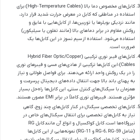
کابل‌های مخصوص دما بالا (High-Temperature Cables): برای
استفاده در مناطقی که کابل در معرض حرارت شدید قرار دارد،
مانند نزدیکی بویلرها یا توربین‌ها، از کابل‌هایی با عایق و
روکش مقاوم در برابر دماهای بالا (مانند تفلون یا سیلیکون)
استفاده می‌شود. استفاده از سیم نسوز در این کابل‌ها یک
ضرورت است.
کابل‌های فیبر نوری ترکیبی (Hybrid Fiber Optic/Copper
Cables): این کابل‌ها ترکیبی از هادی‌های مسی و فیبرهای نوری
را در یک روکش واحد ارائه می‌دهند. برای فواصل طولانی و نیاز
به پهنای باند بالا جهت انتقال داده‌های دیجیتال پرسرعت و
همزمان با سیگنال‌های کنترل سنتی، این کابل‌ها راه‌حل بسیار
مؤثری هستند. فیبرهای نوری کاملاً در برابر EMI مصون هستند.
کابل‌های تخصصی سیگنال: در کنار کابل‌های چند زوج، گاهی
نیاز به کابل‌های تخصصی برای انتقال سیگنال‌های خاص در
نیروگاه‌ها است. کابل کواکسیال و انواع آن مانند کابل RG
(شامل RG-6، RG-59 و RG-11) نمونه‌هایی از این کابل‌ها
هستند. کابل‌های کواکسیال برای انتقال سیگنال‌های رادیویی