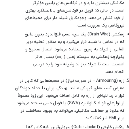
مکانیکی بیشتری دارد و در فرکانس‌های پایین مؤثرتر
است، در حالی که فویل در فرکانس‌های بالا عملکرد بهتری
از خود نشان می‌دهد. وجود کابل شیلد دار برای محیط‌های
نیروگاهی یک ضرورت است.
زهکشی (Drain Wire): یک سیم مسی قلع‌اندود بدون عایق
که در تماس با شیلد قرار می‌گیرد و به منظور تخلیه نویز
القایی از شیلد به زمین استفاده می‌شود. اتصال صحیح و
یکپارچه زهکشی به سیستم زمین (ارت) بسیار حائز
اهمیت است تا شیلد بتواند وظیفه خود را به درستی
انجام دهد.
زره (Armouring – در صورت نیاز): در محیط‌هایی که کابل در
معرض آسیب‌های فیزیکی مانند لهیدگی، برش یا حمله جوندگان
قرار دارد، لایه‌ای از زره به کابل اضافه می‌شود. این زره معمولاً
از نوارهای فولاد گالوانیزه (SWA) یا فویل مسی ساخته می‌شود
که علاوه بر حفاظت مکانیکی، می‌تواند به بهبود محافظت در
برابر EMI نیز کمک کند.
روکش خارجی (Outer Jacket): بیرونی‌ترین لایه کابل که از