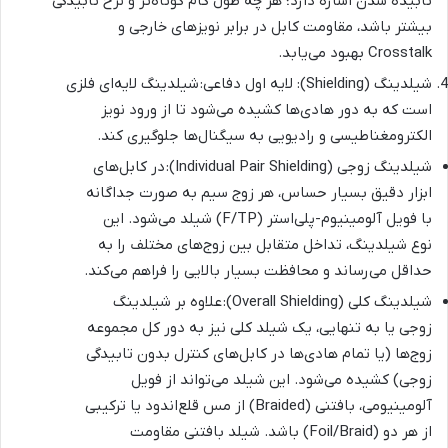
تابیده شدن اشاره دارد؛ هر چه طول گام کوتاه‌تر و نرخ تابیدگی
بیشتر باشد، مقاومت کابل در برابر نویزهای خارجی و
Crosstalk بهبود می‌یابد.
شیلدینگ (Shielding): لایه اول دفاعی: شیلدینگ لایه‌ای فلزی
است که به دور هادی‌ها کشیده می‌شود تا از ورود نویز
الکترومغناطیسی و رادیویی به سیگنال‌ها جلوگیری کند.
شیلدینگ زوجی (Individual Pair Shielding): در کابل‌های
ابزار دقیق بسیار حساس، هر زوج سیم به صورت جداگانه
با فویل آلومینیوم-پلی‌استر (F/TP) شیلد می‌شود. این
نوع شیلدینگ، تداخل متقابل بین زوج‌های مختلف را به
حداقل می‌رساند و محافظت بسیار بالایی را فراهم می‌کند.
شیلدینگ کلی (Overall Shielding): علاوه بر شیلدینگ
زوجی یا به تنهایی، یک شیلد کلی نیز به دور کل مجموعه
زوج‌ها (یا تمام هادی‌ها در کابل‌های کنترل بدون تابیدگی
زوجی) کشیده می‌شود. این شیلد می‌تواند از فویل
آلومینیومی، بافتنی (Braided) از مس قلع‌اندود یا ترکیبی
از هر دو (Foil/Braid) باشد. شیلد بافتنی مقاومت