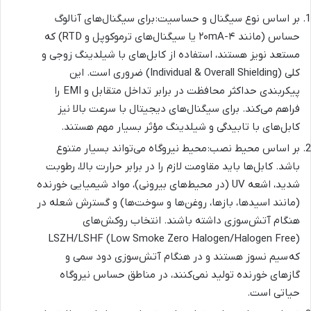
بر اساس نوع سیگنال و حساسیت: برای سیگنال‌های آنالوگ
حساس (مانند ۴-۲۰mA یا سیگنال‌های ترموکوپل و RTD) که
مستعد نویز هستند، استفاده از کابل‌های با شیلدینگ زوجی و
کلی (Individual & Overall Shielding) ضروری است. این
پیکربندی حداکثر محافظت در برابر تداخل متقابل و EMI را
فراهم می‌کند. برای سیگنال‌های دیجیتال با سرعت بالا نیز
کابل‌های با تابیدگی و شیلدینگ مؤثر بسیار مهم هستند.
بر اساس محیط نصب: محیط نیروگاه می‌تواند بسیار متنوع
باشد. کابل‌ها باید مقاومت لازم را در برابر حرارت بالا، رطوبت
شدید، اشعه UV (در محیط‌های بیرونی)، مواد شیمیایی خورنده
(مانند اسیدها، بازها، روغن‌ها و سوخت‌ها) و گسترش شعله در
هنگام آتش‌سوزی داشته باشند. انتخاب روکش‌های
LSZH/LSHF (Low Smoke Zero Halogen/Halogen Free)
که سیم نسوز هستند و در هنگام آتش‌سوزی دود سمی و
گازهای خورنده تولید نمی‌کنند، در مناطق حساس نیروگاه
حیاتی است.