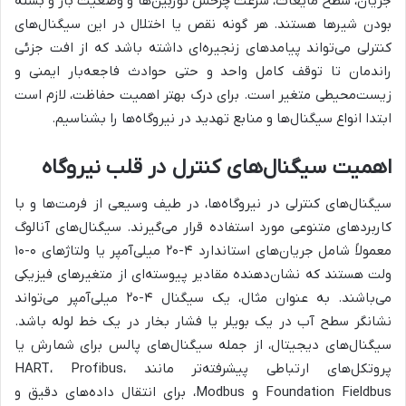
جریان، سطح مایعات، سرعت چرخش توربین‌ها و وضعیت باز و بسته
بودن شیرها هستند. هر گونه نقص یا اختلال در این سیگنال‌های
کنترلی می‌تواند پیامدهای زنجیره‌ای داشته باشد که از افت جزئی
راندمان تا توقف کامل واحد و حتی حوادث فاجعه‌بار ایمنی و
زیست‌محیطی متغیر است. برای درک بهتر اهمیت حفاظت، لازم است
ابتدا انواع سیگنال‌ها و منابع تهدید در نیروگاه‌ها را بشناسیم.
اهمیت سیگنال‌های کنترل در قلب نیروگاه
سیگنال‌های کنترلی در نیروگاه‌ها، در طیف وسیعی از فرمت‌ها و با
کاربردهای متنوعی مورد استفاده قرار می‌گیرند. سیگنال‌های آنالوگ
معمولاً شامل جریان‌های استاندارد ۴-۲۰ میلی‌آمپر یا ولتاژهای ۰-۱۰
ولت هستند که نشان‌دهنده مقادیر پیوسته‌ای از متغیرهای فیزیکی
می‌باشند. به عنوان مثال، یک سیگنال ۴-۲۰ میلی‌آمپر می‌تواند
نشانگر سطح آب در یک بویلر یا فشار بخار در یک خط لوله باشد.
سیگنال‌های دیجیتال، از جمله سیگنال‌های پالس برای شمارش یا
پروتکل‌های ارتباطی پیشرفته‌تر مانند HART، Profibus،
Foundation Fieldbus و Modbus، برای انتقال داده‌های دقیق و