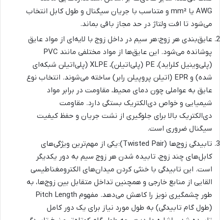
AWG یا mm² و متناسب با جریان سیگنال و طول کابل انتخاب
می‌شود تا افت ولتاژ در حد مجاز باقی بماند.
عایق‌بندی هر زوج: هر سیم در داخل زوج با لایه‌ای از مواد عایق
پوشانده می‌شود. این عایق‌ها از مواد مختلفی مانند PVC
(پلی‌وینیل کلراید)، PE (پلی‌اتیلن)، XLPE (پلی‌اتیلن شبکه‌ای
شده) و EPR (اتیلن پروپیلن رابر) ساخته می‌شوند. انتخاب نوع
عایق به عواملی چون دمای محیط، مقاومت در برابر مواد
شیمیایی و خواص دی‌الکتریک بستگی دارد. مقاومت
دی‌الکتریک بالا برای جلوگیری از نشت جریان و حفظ کیفیت
سیگنال ضروری است.
تابیدگی زوج‌ها (Twisted Pair): یکی از مهم‌ترین ویژگی‌های
کابل‌های چند زوج، تابیده شدن هر زوج سیم به دور یکدیگر
است. این تابیدگی با خنثی کردن میدان‌های الکترومغناطیسی
القایی از منابع خارجی و همچنین تداخل متقابل بین زوج‌ها، به
طور چشمگیری نویز را کاهش می‌دهد. مفهوم Pitch Length
(طول گام تابیدگی) به طول مورد نیاز برای یک دور کامل