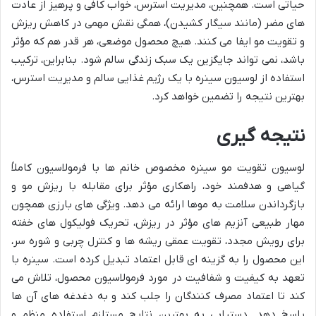
حیاتی است. همچنین، مدیریت استرس، خواب کافی و پرهیز از عادت
های مضر (مانند سیگار کشیدن)، همگی نقش مهمی در کاهش ریزش
و تقویت مو ایفا می کنند. هیچ محصول موضعی، هر قدر هم که مؤثر
باشد، نمی تواند جایگزین یک سبک زندگی سالم شود. بنابراین، ترکیب
استفاده از لوسیون سینره با یک رژیم غذایی سالم و مدیریت استرس،
بهترین نتیجه را تضمین خواهد کرد.
نتیجه گیری
لوسیون تقویت مو سینره مخصوص خانم ها با فرمولاسیون کاملاً
گیاهی و هدفمند خود، راهکاری مؤثر برای مقابله با ریزش مو و
بازگرداندن سلامت به موها ارائه می دهد. ویژگی های بارزی همچون
مهار طبیعی آنزیم های مؤثر در ریزش، تحریک فولیکول های خفته
برای رویش مجدد، تقویت عمقی ریشه ها و کنترل چربی و شوره سر،
این محصول را به گزینه ای قابل اعتماد تبدیل کرده است. سینره با
تعهد به کیفیت و شفافیت در مورد فرمولاسیون محصول، تلاش می
کند تا اعتماد مصرف کنندگان را جلب کند و به دغدغه های آن ها
پاسخ دهد. دستیابی به بهترین نتایج مستلزم استفاده منظم و