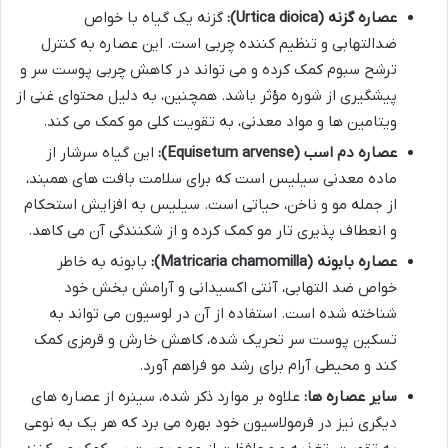
عصاره گزنه (Urtica dioica):
گزنه یک گیاه با خواص
ضدالتهابی و تنظیم کننده چربی است. این عصاره به کنترل
ترشح سبوم کمک کرده و می تواند در کاهش چربی پوست سر و
پیشگیری از شوره مؤثر باشد. همچنین، به دلیل محتوای غنی از
ویتامین ها و مواد معدنی، به تقویت کلی مو کمک می کند.
عصاره دم اسب (Equisetum arvense):
این گیاه سرشار از
ماده معدنی سیلیس است که برای سلامت بافت های همبند،
از جمله مو و ناخن، حیاتی است. سیلیس به افزایش استحکام
و انعطاف پذیری تار مو کمک کرده و از شکنندگی آن می کاهد.
عصاره بابونه (Matricaria chamomilla):
بابونه به خاطر
خواص ضد التهابی، آنتی اکسیدانی و آرامش بخش خود
شناخته شده است. استفاده از آن در لوسیون می تواند به
تسکین پوست سر تحریک شده، کاهش خارش و قرمزی کمک
کند و محیطی آرام برای رشد مو فراهم آورد.
سایر عصاره ها:
علاوه بر موارد ذکر شده، سینره از عصاره های
دیگری نیز در فرمولاسیون خود بهره می برد که هر یک به نوعی